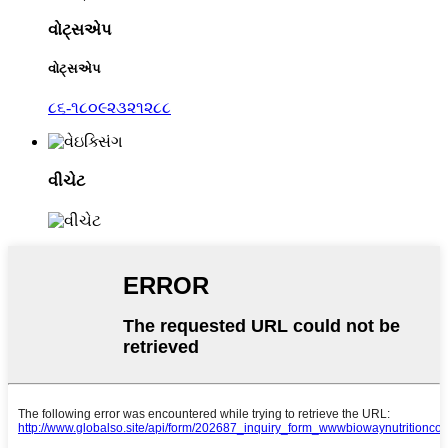
વોટ્સએપ
વોટ્સએપ
૮૬-૧૮૦૯૨૩૨૧૨૮૮
વીચેટ