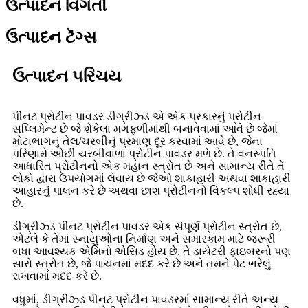
ઉત્પાદન વિગતો
ઉત્પાદન ટૅગ્સ
ઉત્પાદન પરિચય
પીનટ પ્રોટીન પાવડર ડીગ્રીઝ્ડ એ એક પ્રકારનું પ્રોટીન
સપ્લિમેન્ટ છે જે શેકેલા મગફળીમાંથી બનાવવામાં આવે છે જેમાં
મોટાભાગનું તેલ/ચરબીનું પ્રમાણ દૂર કરવામાં આવે છે, જેના
પરિણામે ઓછી ચરબીવાળા પ્રોટીન પાવડર મળે છે. તે વનસ્પતિ
આધારિત પ્રોટીનનો એક મહાન સ્ત્રોત છે અને સામાન્ય રીતે તે
લોકો દ્વારા ઉપયોગમાં લેવાય છે જેઓ શાકાહારી અથવા શાકાહારી
આહારનું પાલન કરે છે અથવા છાશ પ્રોટીનનો વિકલ્પ શોધી રહ્યા
છે.
ડીગ્રીઝ્ડ પીનટ પ્રોટીન પાવડર એક સંપૂર્ણ પ્રોટીન સ્ત્રોત છે,
એટલે કે તેમાં સ્નાયુઓના નિર્માણ અને સમારકામ માટે જરૂરી
બધા આવશ્યક એમિનો એસિડ હોય છે. તે ડાયેટરી ફાઇબરનો પણ
સારો સ્ત્રોત છે, જે પાચનમાં મદદ કરે છે અને તમને પેટ ભરેલું
રાખવામાં મદદ કરે છે.
વધુમાં, ડીગ્રીઝ્ડ પીનટ પ્રોટીન પાવડરમાં સામાન્ય રીતે અન્ય