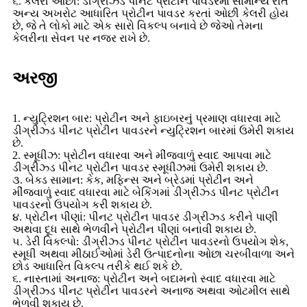
૬. કેલરી ઓછી: ડીગ્રીઝ્ડ પીનટ પ્રોટીન પાવડરમાં સામાન્ય રીતે
અન્ય અખરોટ આધારિત પ્રોટીન પાવડર કરતાં ઓછી કેલરી હોય
છે, જે તે લોકો માટે એક સારો વિકલ્પ બનાવે છે જેઓ તેમના
કેલરીના સેવન પર નજર રાખે છે.
અરજી
1. ન્યુટ્રિશન બાર: પ્રોટીન અને ફાઇબરનું પ્રમાણ વધારવા માટે
ડીગ્રીઝ્ડ પીનટ પ્રોટીન પાવડરને ન્યુટ્રિશન બારમાં ઉમેરી શકાય
છે.
2. સ્મૂધીઝ: પ્રોટીન વધારવા અને મીંજવાળું સ્વાદ આપવા માટે
ડીગ્રીઝ્ડ પીનટ પ્રોટીન પાવડર સ્મૂધીઝમાં ઉમેરી શકાય છે.
૩. બેક્ડ સામાન: કેક, મફિન્સ અને બ્રેડમાં પ્રોટીન અને
મીંજવાળું સ્વાદ વધારવા માટે બેકિંગમાં ડીગ્રીઝ્ડ પીનટ પ્રોટીન
પાવડરનો ઉપયોગ કરી શકાય છે.
૪. પ્રોટીન પીણાં: પીનટ પ્રોટીન પાવડર ડીગ્રીઝ્ડ કરીને પાણી
અથવા દૂધ સાથે ભેળવીને પ્રોટીન પીણાં બનાવી શકાય છે.
૫. ડેરી વિકલ્પો: ડીગ્રીઝ્ડ પીનટ પ્રોટીન પાવડરનો ઉપયોગ શેક,
સ્મૂધી અથવા મીઠાઈઓમાં ડેરી ઉત્પાદનોના ઓછા ચરબીવાળા અને
છોડ આધારિત વિકલ્પ તરીકે થઈ શકે છે.
૬. નાસ્તામાં અનાજ: પ્રોટીન અને બદામનો સ્વાદ વધારવા માટે
ડીગ્રીઝ્ડ પીનટ પ્રોટીન પાવડરને અનાજ અથવા ઓટમીલ સાથે
ભેળવી શકાય છે.