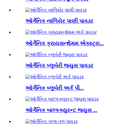
ઓર્ગેનિક નાળિયેર પાણી પાવડર
ઓર્ગેનિક ક્રાયસન્થેમમ એક્સ્ટ્રા...
ઓર્ગેનિક બ્લુબેરી જ્યુસ પાવડર
ઓર્ગેનિક બ્લુબેરી અર્ક પી...
ઓર્ગેનિક બાલ્કક્યુરન્ટ જ્યુસ ...