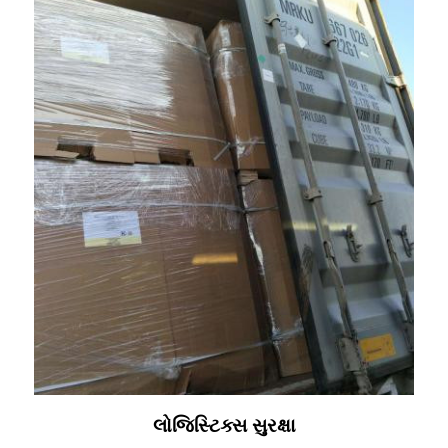
લોજિસ્ટિક્સ સુરક્ષા