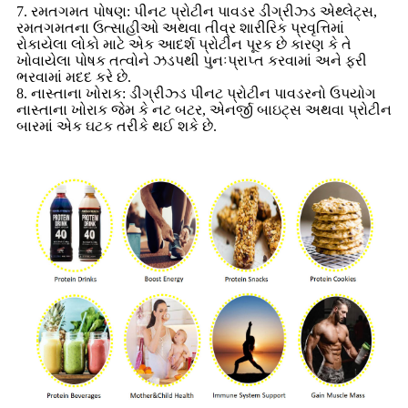
7. રમતગમત પોષણ: પીનટ પ્રોટીન પાવડર ડીગ્રીઝ્ડ એથ્લેટ્સ,
રમતગમતના ઉત્સાહીઓ અથવા તીવ્ર શારીરિક પ્રવૃત્તિમાં
રોકાયેલા લોકો માટે એક આદર્શ પ્રોટીન પૂરક છે કારણ કે તે
ખોવાયેલા પોષક તત્વોને ઝડપથી પુનઃપ્રાપ્ત કરવામાં અને ફરી
ભરવામાં મદદ કરે છે.
8. નાસ્તાના ખોરાક: ડીગ્રીઝ્ડ પીનટ પ્રોટીન પાવડરનો ઉપયોગ
નાસ્તાના ખોરાક જેમ કે નટ બટર, એનર્જી બાઇટ્સ અથવા પ્રોટીન
બારમાં એક ઘટક તરીકે થઈ શકે છે.