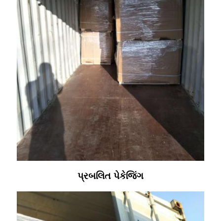
પ્રબલિત પેકેજિંગ