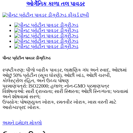
ઓર્ગેનિક કાળા તલ પાવડર
પીનટ પ્રોટીન પાવડર ડીગ્રીઝ્ડ
સ્પષ્ટીકરણ: પીળો બારીક પાવડર, લાક્ષણિક ગંધ અને સ્વાદ, ઓછામાં
ઓછું 50% પ્રોટીન (સૂકા ધોરણે), ઓછી ખાંડ, ઓછી ચરબી,
કોલેસ્ટ્રોલ રહિત, અને ઉચ્ચ પોષણ
પ્રમાણપત્રો: ISO22000; હલાલ; નોન-GMO પ્રમાણપત્ર
વિશેષતાઓ: સારી દ્રાવ્યતા; સારી સ્થિરતા; ઓછી સ્નિગ્ધતા; પચવામાં
અને શોષવામાં સરળ;
ઉપયોગ: પોષણયુક્ત ખોરાક, રમતવીર ખોરાક, ખાસ વસ્તી માટે
આરોગ્યપ્રદ ખોરાક.
અમને ઇમેઇલ મોકલો