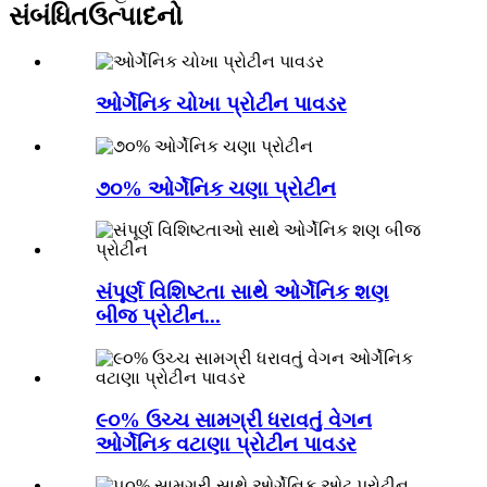
સંબંધિત
ઉત્પાદનો
ઓર્ગેનિક ચોખા પ્રોટીન પાવડર
૭૦% ઓર્ગેનિક ચણા પ્રોટીન
સંપૂર્ણ વિશિષ્ટતા સાથે ઓર્ગેનિક શણ
બીજ પ્રોટીન...
૯૦% ઉચ્ચ સામગ્રી ધરાવતું વેગન
ઓર્ગેનિક વટાણા પ્રોટીન પાવડર