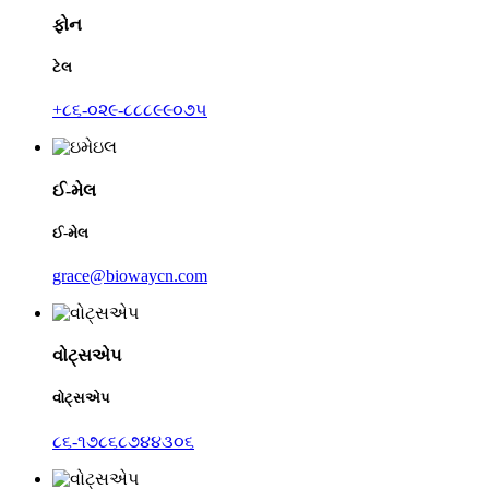
ફોન
ટેલ
+૮૬-૦૨૯-૮૮૮૯૯૦૭૫
ઈ-મેલ
ઈ-મેલ
grace@biowaycn.com
વોટ્સએપ
વોટ્સએપ
૮૬-૧૭૮૬૮૭૪૪૩૦૬