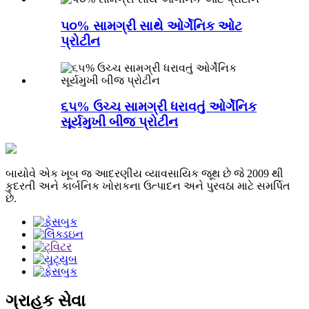
૫૦% સામગ્રી સાથે ઓર્ગેનિક ઓટ
પ્રોટીન
૬૫% ઉચ્ચ સામગ્રી ધરાવતું ઓર્ગેનિક
સૂર્યમુખી બીજ પ્રોટીન
બાયોવે એક ખૂબ જ આદરણીય વ્યાવસાયિક જૂથ છે જે 2009 થી
કુદરતી અને કાર્બનિક ખોરાકના ઉત્પાદન અને પુરવઠા માટે સમર્પિત
છે.
ગ્રાહક સેવા