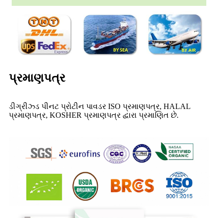
પ્રમાણપત્ર
ડીગ્રીઝ્ડ પીનટ પ્રોટીન પાવડર ISO પ્રમાણપત્ર, HALAL
પ્રમાણપત્ર, KOSHER પ્રમાણપત્ર દ્વારા પ્રમાણિત છે.