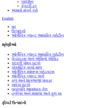
પ્રદર્શન
ફેક્ટરી ટૂર
અમારો સંપર્ક કરો
English
ઘર
ઉત્પાદનો
ઓર્ગેનિક પ્લાન્ટ આધારિત પ્રોટીન
શ્રેણીઓ
ઓર્ગેનિક પ્લાન્ટ આધારિત પ્રોટીન
પેપ્ટાઇડ્સ અને એમિનો એસિડ
કુદરતી પોષક ઘટકો
કોસ્મેટિક કાચો માલ
ઓર્ગેનિક મશરૂમ પ્રોડક્ટ્સ
ઓર્ગેનિક પ્લાન્ટ અર્ક
ફળ અને શાકભાજી પાવડર
ખાદ્ય ઘટકો
વનસ્પતિ આવશ્યક તેલ
હર્બલ્સ અને મસાલા અને ફૂલ ચા
ફીચર્ડ ઉત્પાદનો