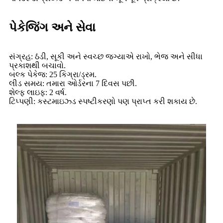
પેકેજિંગ અને સેવા
સંગ્રહ: ઠંડી, સૂકી અને સ્વચ્છ જગ્યાએ રાખો, ભેજ અને સીધા
પ્રકાશથી બચાવો.
બલ્ક પેકેજ: 25 કિગ્રા/ડ્રમ.
લીડ સમય: તમારા ઓર્ડરના 7 દિવસ પછી.
શેલ્ફ લાઇફ: 2 વર્ષ.
ટિપ્પણી: કસ્ટમાઇઝ્ડ સ્પષ્ટીકરણો પણ પ્રાપ્ત કરી શકાય છે.