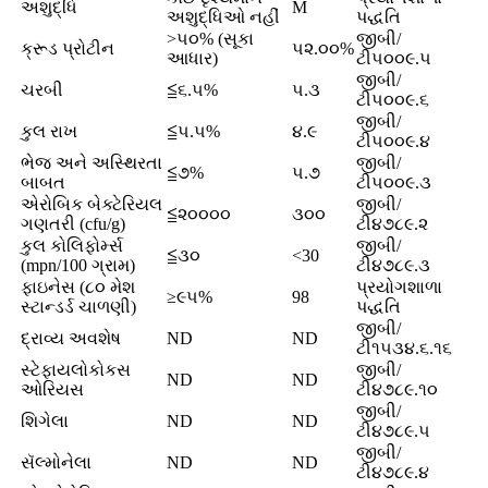
અશુદ્ધિ
M
અશુદ્ધિઓ નહીં
પદ્ધતિ
>૫૦% (સૂકા
જીબી/
ક્રૂડ પ્રોટીન
૫૨.૦૦%
આધાર)
ટી૫૦૦૯.૫
જીબી/
ચરબી
≦૬.૫%
૫.૩
ટી૫૦૦૯.૬
જીબી/
કુલ રાખ
≦૫.૫%
૪.૯
ટી૫૦૦૯.૪
ભેજ અને અસ્થિરતા
જીબી/
≦૭%
૫.૭
બાબત
ટી૫૦૦૯.૩
એરોબિક બેક્ટેરિયલ
જીબી/
≦૨૦૦૦૦
૩૦૦
ગણતરી (cfu/g)
ટી૪૭૮૯.૨
કુલ કોલિફોર્મ્સ
જીબી/
≦૩૦
<30
(mpn/100 ગ્રામ)
ટી૪૭૮૯.૩
ફાઇનેસ (૮૦ મેશ
પ્રયોગશાળા
≥૯૫%
98
સ્ટાન્ડર્ડ ચાળણી)
પદ્ધતિ
જીબી/
દ્રાવ્ય અવશેષ
ND
ND
ટી૧૫૩૪.૬.૧૬
સ્ટેફાયલોકોકસ
જીબી/
ND
ND
ઓરિયસ
ટી૪૭૮૯.૧૦
જીબી/
શિગેલા
ND
ND
ટી૪૭૮૯.૫
જીબી/
સૅલ્મોનેલા
ND
ND
ટી૪૭૮૯.૪