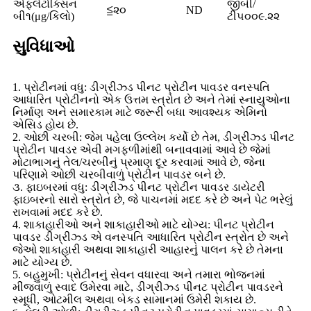
એફ્લેટોક્સિન
જીબી/
≦૨૦
ND
બી૧(μg/કિલો)
ટી૫૦૦૯.૨૨
સુવિધાઓ
1. પ્રોટીનમાં વધુ: ડીગ્રીઝ્ડ પીનટ પ્રોટીન પાવડર વનસ્પતિ
આધારિત પ્રોટીનનો એક ઉત્તમ સ્ત્રોત છે અને તેમાં સ્નાયુઓના
નિર્માણ અને સમારકામ માટે જરૂરી બધા આવશ્યક એમિનો
એસિડ હોય છે.
2. ઓછી ચરબી: જેમ પહેલા ઉલ્લેખ કર્યો છે તેમ, ડીગ્રીઝ્ડ પીનટ
પ્રોટીન પાવડર એવી મગફળીમાંથી બનાવવામાં આવે છે જેમાં
મોટાભાગનું તેલ/ચરબીનું પ્રમાણ દૂર કરવામાં આવે છે, જેના
પરિણામે ઓછી ચરબીવાળું પ્રોટીન પાવડર બને છે.
૩. ફાઇબરમાં વધુ: ડીગ્રીઝ્ડ પીનટ પ્રોટીન પાવડર ડાયેટરી
ફાઇબરનો સારો સ્ત્રોત છે, જે પાચનમાં મદદ કરે છે અને પેટ ભરેલું
રાખવામાં મદદ કરે છે.
4. શાકાહારીઓ અને શાકાહારીઓ માટે યોગ્ય: પીનટ પ્રોટીન
પાવડર ડીગ્રીઝ્ડ એ વનસ્પતિ આધારિત પ્રોટીન સ્ત્રોત છે અને
જેઓ શાકાહારી અથવા શાકાહારી આહારનું પાલન કરે છે તેમના
માટે યોગ્ય છે.
5. બહુમુખી: પ્રોટીનનું સેવન વધારવા અને તમારા ભોજનમાં
મીંજવાળું સ્વાદ ઉમેરવા માટે, ડીગ્રીઝ્ડ પીનટ પ્રોટીન પાવડરને
સ્મૂધી, ઓટમીલ અથવા બેકડ સામાનમાં ઉમેરી શકાય છે.