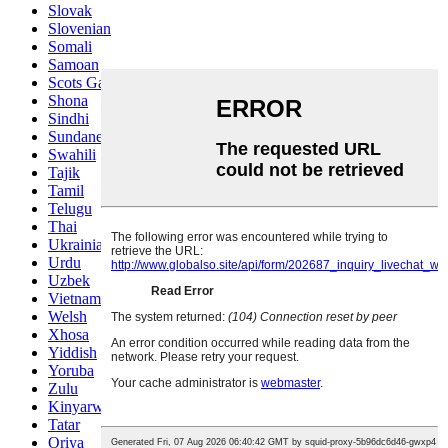
Slovak
Slovenian
Somali
Samoan
Scots Gaelic
Shona
Sindhi
Sundanese
Swahili
Tajik
Tamil
Telugu
Thai
Ukrainian
Urdu
Uzbek
Vietnamese
Welsh
Xhosa
Yiddish
Yoruba
Zulu
Kinyarwanda
Tatar
Oriya