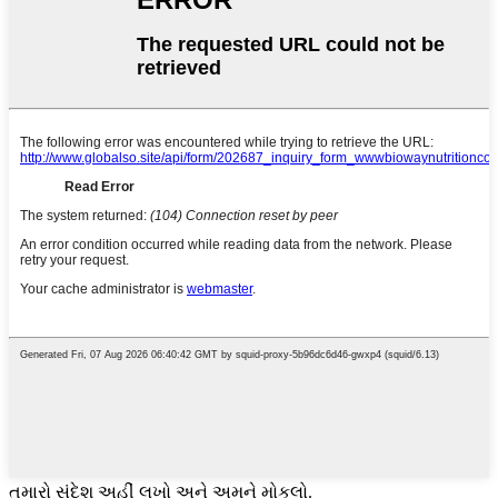
તમારો સંદેશ અહીં લખો અને અમને મોકલો.