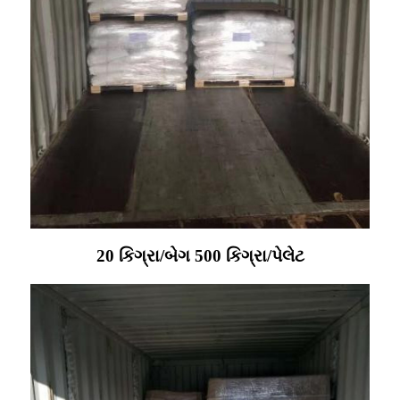
20 કિગ્રા/બેગ 500 કિગ્રા/પેલેટ