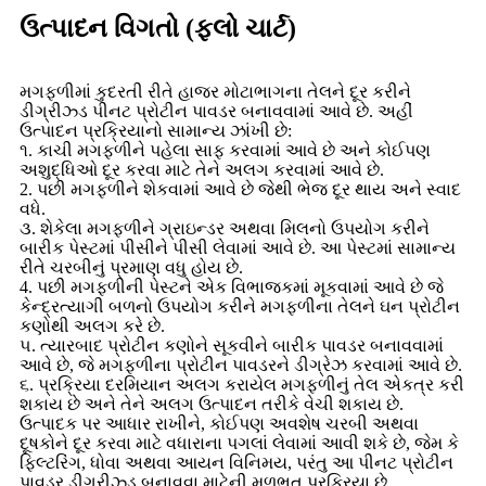
ઉત્પાદન વિગતો (ફ્લો ચાર્ટ)
મગફળીમાં કુદરતી રીતે હાજર મોટાભાગના તેલને દૂર કરીને
ડીગ્રીઝ્ડ પીનટ પ્રોટીન પાવડર બનાવવામાં આવે છે. અહીં
ઉત્પાદન પ્રક્રિયાનો સામાન્ય ઝાંખી છે:
૧. કાચી મગફળીને પહેલા સાફ કરવામાં આવે છે અને કોઈપણ
અશુદ્ધિઓ દૂર કરવા માટે તેને અલગ કરવામાં આવે છે.
2. પછી મગફળીને શેકવામાં આવે છે જેથી ભેજ દૂર થાય અને સ્વાદ
વધે.
૩. શેકેલા મગફળીને ગ્રાઇન્ડર અથવા મિલનો ઉપયોગ કરીને
બારીક પેસ્ટમાં પીસીને પીસી લેવામાં આવે છે. આ પેસ્ટમાં સામાન્ય
રીતે ચરબીનું પ્રમાણ વધુ હોય છે.
4. પછી મગફળીની પેસ્ટને એક વિભાજકમાં મૂકવામાં આવે છે જે
કેન્દ્રત્યાગી બળનો ઉપયોગ કરીને મગફળીના તેલને ઘન પ્રોટીન
કણોથી અલગ કરે છે.
૫. ત્યારબાદ પ્રોટીન કણોને સૂકવીને બારીક પાવડર બનાવવામાં
આવે છે, જે મગફળીના પ્રોટીન પાવડરને ડીગ્રેઝ કરવામાં આવે છે.
૬. પ્રક્રિયા દરમિયાન અલગ કરાયેલ મગફળીનું તેલ એકત્ર કરી
શકાય છે અને તેને અલગ ઉત્પાદન તરીકે વેચી શકાય છે.
ઉત્પાદક પર આધાર રાખીને, કોઈપણ અવશેષ ચરબી અથવા
દૂષકોને દૂર કરવા માટે વધારાના પગલાં લેવામાં આવી શકે છે, જેમ કે
ફિલ્ટરિંગ, ધોવા અથવા આયન વિનિમય, પરંતુ આ પીનટ પ્રોટીન
પાવડર ડીગ્રીઝ્ડ બનાવવા માટેની મૂળભૂત પ્રક્રિયા છે.