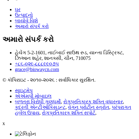
ઘર
ઉત્પાદનો
બાયોવે વિશે
અમારો સંપર્ક કરો
અમારો સંપર્ક કરો
હેચેંગ 5-2-1601, તાઈબાઈ સાઉથ રુડ, યાન્તા ડિસ્ટ્રિક્ટ,
ઝિઆન શહેર, શાનક્સી, ચીન, 710075
+૮૬-૦૨૯-૮૮૮૯૯૦૭૫
grace@biowaycn.com
© કૉપિરાઇટ - ૨૦૧૦-૨૦૨૬ : સર્વાધિકાર સુરક્ષિત.
સાઇટમેપ
એએમપી મોબાઇલ
બળતરા વિરોધી ગુણધર્મો
,
રોગપ્રતિકારક શક્તિ વધારનાર
,
કુદરતી એન્ટીઑકિસડન્ટ
,
વેગન પ્રોટીન સ્ત્રોત
,
પરંપરાગત
હર્બલ ઉપાય
,
રોગપ્રતિકારક શક્તિ સપોર્ટ
,
x