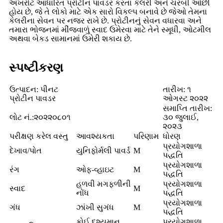
અખરોટ આધારિત પ્રોટીન પાવડર કરતાં કેલરી અને ચરબી ઓછી
હોય છે, જે તે લોકો માટે એક સારો વિકલ્પ બનાવે છે જેઓ તેમના
કેલરીના સેવન પર નજર રાખે છે. પ્રોટીનનું સેવન વધારવા અને
તમારા ભોજનમાં મીંજવાળું સ્વાદ ઉમેરવા માટે તેને સ્મૂધી, ઓટમીલ
અથવા બેકડ સામાનમાં ઉમેરી શકાય છે.
સ્પષ્ટીકરણ
ઉત્પાદન: પીનટ
તારીખ: ૧
પ્રોટીન પાવડર
ઓગસ્ટ ૨૦૨૨
સમાપ્તિ તારીખ:
લોટ નં.:૨૦૨૨૦૮૦૧
૩૦ જુલાઈ,
૨૦૨૩
પરીક્ષણ કરેલ વસ્તુ
આવશ્યકતા
પરિણામ
ધોરણ
પ્રયોગશાળા
દેખાવ/પોત
યુનિફોર્મલી પાવર્ડ
M
પદ્ધતિ
પ્રયોગશાળા
રંગ
ઓફ-વ્હાઇટ
M
પદ્ધતિ
હળવી મગફળીની
પ્રયોગશાળા
સ્વાદ
M
નોંધ
પદ્ધતિ
પ્રયોગશાળા
ગંધ
ઝાંખી સુગંધ
M
પદ્ધતિ
કોઈ દૃશ્યમાન
પ્રયોગશાળા