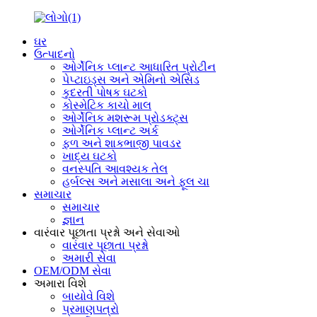
ઘર
ઉત્પાદનો
ઓર્ગેનિક પ્લાન્ટ આધારિત પ્રોટીન
પેપ્ટાઇડ્સ અને એમિનો એસિડ
કુદરતી પોષક ઘટકો
કોસ્મેટિક કાચો માલ
ઓર્ગેનિક મશરૂમ પ્રોડક્ટ્સ
ઓર્ગેનિક પ્લાન્ટ અર્ક
ફળ અને શાકભાજી પાવડર
ખાદ્ય ઘટકો
વનસ્પતિ આવશ્યક તેલ
હર્બલ્સ અને મસાલા અને ફૂલ ચા
સમાચાર
સમાચાર
જ્ઞાન
વારંવાર પૂછાતા પ્રશ્નો અને સેવાઓ
વારંવાર પૂછાતા પ્રશ્નો
અમારી સેવા
OEM/ODM સેવા
અમારા વિશે
બાયોવે વિશે
પ્રમાણપત્રો