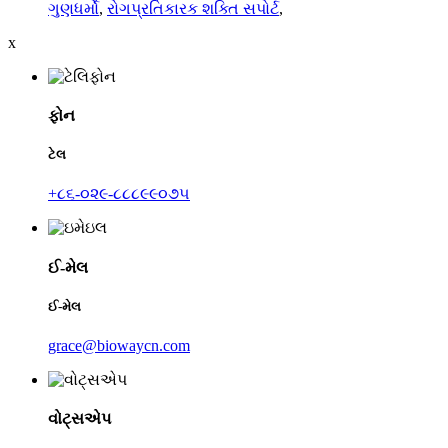
ગુણધર્મો
,
રોગપ્રતિકારક શક્તિ સપોર્ટ
,
x
ફોન
ટેલ
+૮૬-૦૨૯-૮૮૮૯૯૦૭૫
ઈ-મેલ
ઈ-મેલ
grace@biowaycn.com
વોટ્સએપ