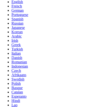
English
French
German
Portuguese
Spanish
Russian
Japanese
Korean
Arabic
Irish
Greek
Turkish
Italian
Danish
Romanian
Indonesian
Czech
Afrikaans
Swedish
Polish
Basque
Catalan
Esperanto
Hindi
Lao