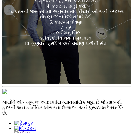
3. ચુકવણી પદ્ધતિની વાટાઘાટો કરો.
4. કરાર પર સહી કરો.
5. કરારની જરૂરિયાતો અનુસાર માલ તૈયાર કરો અને કસ્ટમ્સ
ઘોષણા દસ્તાવેજો તૈયાર કરો.
6. કસ્ટમ્સ ઘોષણા.
7. નૂર.
8. લેડીંગનું બિલ.
9. વિદેશી વિનિમય સમાધાન.
10. ગુણવત્તા ટ્રેકિંગ અને વેચાણ પછીની સેવા.
બાયોવે એક ખૂબ જ આદરણીય વ્યાવસાયિક જૂથ છે જે 2009 થી
કુદરતી અને કાર્બનિક ખોરાકના ઉત્પાદન અને પુરવઠા માટે સમર્પિત
છે.