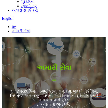
પ્રદર્શન
ફેક્ટરી ટૂર
અમારો સંપર્ક કરો
English
ઘર
અમારી સેવા
અમારી સેવા
૧. પૂછપરછ: કિંમત, સ્પષ્ટીકરણ, ગુણવત્તા, જથ્થો, પેકેજિંગ,
શિપમેન્ટ અને નમૂના વિનંતી જેવી વિગતોનો સમાવેશ કરતી
વાતચીત અને પુષ્ટિ.
2. અવતરણ અને પુષ્ટિ.