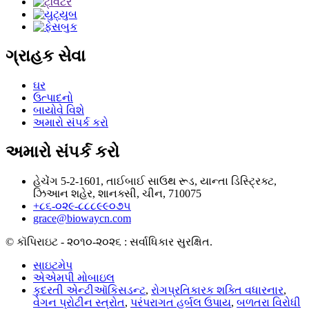
ગ્રાહક સેવા
ઘર
ઉત્પાદનો
બાયોવે વિશે
અમારો સંપર્ક કરો
અમારો સંપર્ક કરો
હેચેંગ 5-2-1601, તાઈબાઈ સાઉથ રૂડ, યાન્તા ડિસ્ટ્રિક્ટ,
ઝિઆન શહેર, શાનક્સી, ચીન, 710075
+૮૬-૦૨૯-૮૮૮૯૯૦૭૫
grace@biowaycn.com
© કૉપિરાઇટ - ૨૦૧૦-૨૦૨૬ : સર્વાધિકાર સુરક્ષિત.
સાઇટમેપ
એએમપી મોબાઇલ
કુદરતી એન્ટીઑકિસડન્ટ
,
રોગપ્રતિકારક શક્તિ વધારનાર
,
વેગન પ્રોટીન સ્ત્રોત
,
પરંપરાગત હર્બલ ઉપાય
,
બળતરા વિરોધી