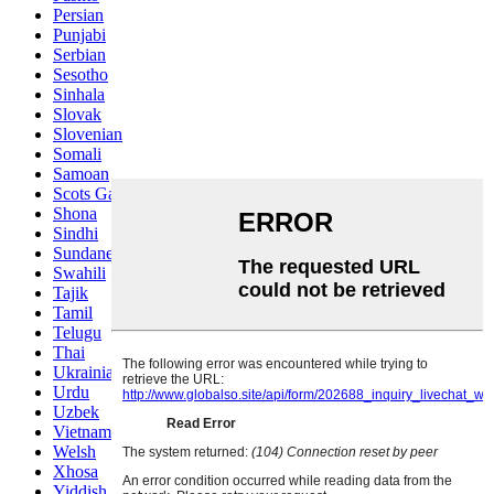
Persian
Punjabi
Serbian
Sesotho
Sinhala
Slovak
Slovenian
Somali
Samoan
Scots Gaelic
Shona
Sindhi
Sundanese
Swahili
Tajik
Tamil
Telugu
Thai
Ukrainian
Urdu
Uzbek
Vietnamese
Welsh
Xhosa
Yiddish