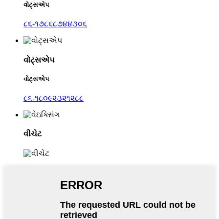
વોટ્સએપ
૮૬-૧૭૮૬૮૭૪૪૩૦૬
વોટ્સએપ
વોટ્સએપ
૮૬-૧૮૦૯૨૩૨૧૨૮૮
વીચેટ