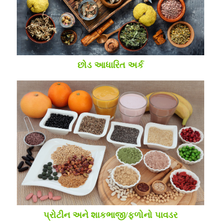
છોડ આધારિત અર્ક
પ્રોટીન અને શાકભાજી/ફળોનો પાવડર