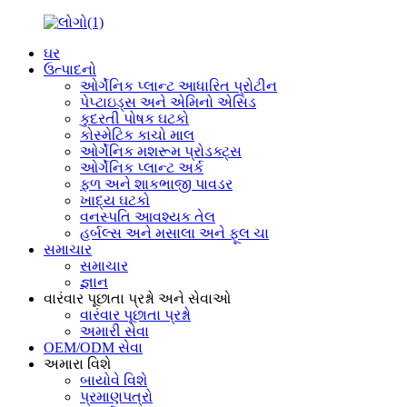
ઘર
ઉત્પાદનો
ઓર્ગેનિક પ્લાન્ટ આધારિત પ્રોટીન
પેપ્ટાઇડ્સ અને એમિનો એસિડ
કુદરતી પોષક ઘટકો
કોસ્મેટિક કાચો માલ
ઓર્ગેનિક મશરૂમ પ્રોડક્ટ્સ
ઓર્ગેનિક પ્લાન્ટ અર્ક
ફળ અને શાકભાજી પાવડર
ખાદ્ય ઘટકો
વનસ્પતિ આવશ્યક તેલ
હર્બલ્સ અને મસાલા અને ફૂલ ચા
સમાચાર
સમાચાર
જ્ઞાન
વારંવાર પૂછાતા પ્રશ્નો અને સેવાઓ
વારંવાર પૂછાતા પ્રશ્નો
અમારી સેવા
OEM/ODM સેવા
અમારા વિશે
બાયોવે વિશે
પ્રમાણપત્રો