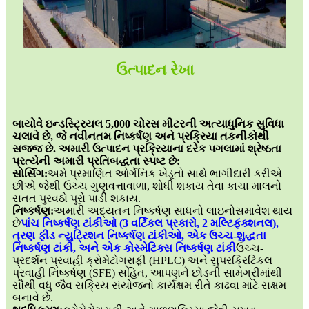
ઉત્પાદન રેખા
બાયોવે ઇન્ડસ્ટ્રિયલ 5,000 ચોરસ મીટરની અત્યાધુનિક સુવિધા
ચલાવે છે, જે નવીનતમ નિષ્કર્ષણ અને પ્રક્રિયા તકનીકોથી
સજ્જ છે. અમારી ઉત્પાદન પ્રક્રિયાના દરેક પગલામાં શ્રેષ્ઠતા
પ્રત્યેની અમારી પ્રતિબદ્ધતા સ્પષ્ટ છે:
સોર્સિંગ:
અમે પ્રમાણિત ઓર્ગેનિક ખેડૂતો સાથે ભાગીદારી કરીએ
છીએ જેથી ઉચ્ચ ગુણવત્તાવાળા, શોધી શકાય તેવા કાચા માલનો
સતત પુરવઠો પૂરો પાડી શકાય.
નિષ્કર્ષણ:
અમારી અદ્યતન નિષ્કર્ષણ સાધનો લાઇનો
સમાવેશ થાય
છે
પાંચ નિષ્કર્ષણ ટાંકીઓ (3 વર્ટિકલ પ્રકારો, 2 મલ્ટિફંક્શનલ),
ત્રણ ફીડ ન્યુટ્રિશન નિષ્કર્ષણ ટાંકીઓ, એક ઉચ્ચ-શુદ્ધતા
નિષ્કર્ષણ ટાંકી, અને એક કોસ્મેટિક્સ નિષ્કર્ષણ ટાંકી
ઉચ્ચ-
પ્રદર્શન પ્રવાહી ક્રોમેટોગ્રાફી (HPLC) અને સુપરક્રિટિકલ
પ્રવાહી નિષ્કર્ષણ (SFE) સહિત, આપણને છોડની સામગ્રીમાંથી
સૌથી વધુ જૈવ સક્રિય સંયોજનો કાર્યક્ષમ રીતે કાઢવા માટે સક્ષમ
બનાવે છે.