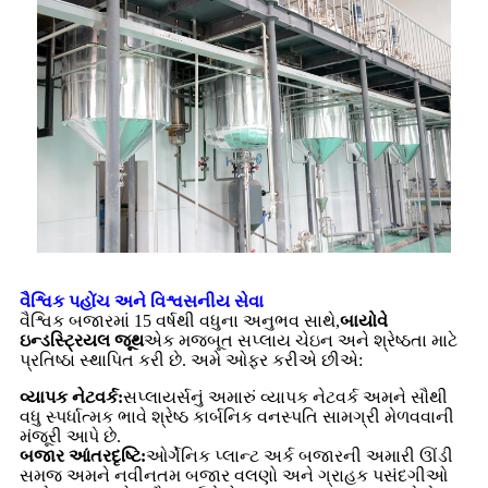
વૈશ્વિક પહોંચ અને વિશ્વસનીય સેવા
વૈશ્વિક બજારમાં 15 વર્ષથી વધુના અનુભવ સાથે,
બાયોવે
ઇન્ડસ્ટ્રિયલ
જૂથ
એક મજબૂત સપ્લાય ચેઇન અને શ્રેષ્ઠતા માટે
પ્રતિષ્ઠા સ્થાપિત કરી છે. અમે ઓફર કરીએ છીએ:
વ્યાપક નેટવર્ક:
સપ્લાયર્સનું અમારું વ્યાપક નેટવર્ક અમને સૌથી
વધુ સ્પર્ધાત્મક ભાવે શ્રેષ્ઠ કાર્બનિક વનસ્પતિ સામગ્રી મેળવવાની
મંજૂરી આપે છે.
બજાર આંતરદૃષ્ટિ:
ઓર્ગેનિક પ્લાન્ટ અર્ક બજારની અમારી ઊંડી
સમજ અમને નવીનતમ બજાર વલણો અને ગ્રાહક પસંદગીઓ