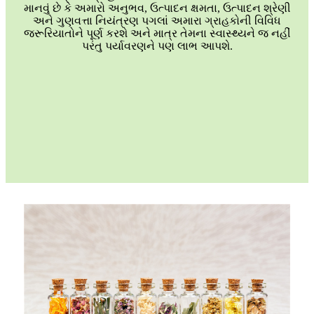
માનવું છે કે અમારો અનુભવ, ઉત્પાદન ક્ષમતા, ઉત્પાદન શ્રેણી
અને ગુણવત્તા નિયંત્રણ પગલાં અમારા ગ્રાહકોની વિવિધ
જરૂરિયાતોને પૂર્ણ કરશે અને માત્ર તેમના સ્વાસ્થ્યને જ નહીં
પરંતુ પર્યાવરણને પણ લાભ આપશે.