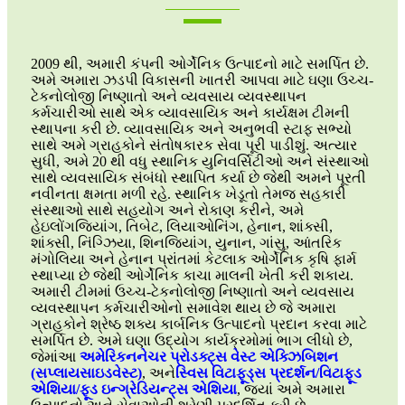
2009 થી, અમારી કંપની ઓર્ગેનિક ઉત્પાદનો માટે સમર્પિત છે.
અમે અમારા ઝડપી વિકાસની ખાતરી આપવા માટે ઘણા ઉચ્ચ-
ટેકનોલોજી નિષ્ણાતો અને વ્યવસાય વ્યવસ્થાપન
કર્મચારીઓ સાથે એક વ્યાવસાયિક અને કાર્યક્ષમ ટીમની
સ્થાપના કરી છે. વ્યાવસાયિક અને અનુભવી સ્ટાફ સભ્યો
સાથે અમે ગ્રાહકોને સંતોષકારક સેવા પૂરી પાડીશું. અત્યાર
સુધી, અમે 20 થી વધુ સ્થાનિક યુનિવર્સિટીઓ અને સંસ્થાઓ
સાથે વ્યવસાયિક સંબંધો સ્થાપિત કર્યા છે જેથી અમને પૂરતી
નવીનતા ક્ષમતા મળી રહે. સ્થાનિક ખેડૂતો તેમજ સહકારી
સંસ્થાઓ સાથે સહયોગ અને રોકાણ કરીને, અમે
હેઇલોંગજિયાંગ, તિબેટ, લિયાઓનિંગ, હેનાન, શાંક્સી,
શાંક્સી, નિંગ્ઝિયા, શિનજિયાંગ, યુનાન, ગાંસુ, આંતરિક
મંગોલિયા અને હેનાન પ્રાંતમાં કેટલાક ઓર્ગેનિક કૃષિ ફાર્મ
સ્થાપ્યા છે જેથી ઓર્ગેનિક કાચા માલની ખેતી કરી શકાય.
અમારી ટીમમાં ઉચ્ચ-ટેકનોલોજી નિષ્ણાતો અને વ્યવસાય
વ્યવસ્થાપન કર્મચારીઓનો સમાવેશ થાય છે જે અમારા
ગ્રાહકોને શ્રેષ્ઠ શક્ય કાર્બનિક ઉત્પાદનો પ્રદાન કરવા માટે
સમર્પિત છે. અમે ઘણા ઉદ્યોગ કાર્યક્રમોમાં ભાગ લીધો છે,
જેમાં
આ
અમેરિકન
નેચર પ્રોડક્ટ્સ વેસ્ટ એક્ઝિબિશન
(સપ્લાયસાઇડવેસ્ટ)
, અને
સ્વિસ વિટાફૂડ્સ પ્રદર્શન/વિટાફૂડ
એશિયા/ફૂડ ઇન્ગ્રેડિયન્ટ્સ એશિયા
, જ્યાં અમે અમારા