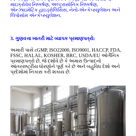
માઇક્રોવેવ નિષ્કર્ષણ, અલ્ટ્રાસોનિક નિષ્કર્ષણ,
એન્ઝાઇમેટિક હાઇડ્રોલિસિસ, નેનો-એન્કેપ્સ્યુલેશન અને
લિપોસોમ એન્કેપ્સ્યુલેશન.
3. ગુણવત્તા ખાતરી માટે વ્યાપક પ્રમાણપત્રો:
અમારી પાસે cGMP, ISO22000, ISO9001, HACCP, FDA,
FSSC, HALAL, KOSHER, BRC, USDA/EU ઓર્ગેનિક
પ્રમાણપત્રો છે, જે દર્શાવે છે કે અમારા ઉત્પાદનો
આંતરરાષ્ટ્રીય ધોરણોને પૂર્ણ કરે છે અને બહુવિધ દેશો અને
પ્રદેશોમાં નિકાસ કરી શકાય છે.