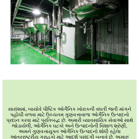
સારાંશમાં, બાયોવે પૌષ્ટિક ઓર્ગેનિક ખોરાકની વધતી જતી માંગને
પહોંચી વળવા માટે ઉચ્ચતમ ગુણવત્તાવાળા ઓર્ગેનિક ઉત્પાદનો
પ્રદાન કરવા માટે પ્રતિબદ્ધ છે. અમારી વ્યાવસાયિક સેવાઓ સાથે
જોડાયેલી, ઓર્ગેનિક ઘટકો અને ઉત્પાદનોની વિશાળ શ્રેણી,
અમને ગુણવત્તાયુક્ત ઓર્ગેનિક ઉત્પાદનો શોધી રહેલા
આંતરરાષ્ટ્રીય ગ્રાહકો માટે આદર્શ પસંદગી બનાવે છે. અમારું