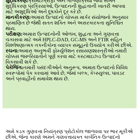
શુદ્ધિકરણ:
ક્રોમેટોગ્રાફી અને ગાળણક્રિયા જેવી સખત
શુદ્ધિકરણ પ્રક્રિયાઓ, ઉત્પાદનની શુદ્ધતાની ખાતરી આપવા
માટે અશુદ્ધિઓ અને દૂષકોને દૂર કરે છે.
માનકીકરણ:
અમારા ઉત્પાદનો ચોક્કસ માર્કર સંયોજનો અનુસાર
પ્રમાણિત છે જેથી સતત શક્તિ અને અસરકારકતા સુનિશ્ચિત
થાય.
પરીક્ષણ:
અમારા ઉત્પાદનોની ઓળખ, શુદ્ધતા અને ગુણવત્તા
ચકાસવા માટે અમે HPLC-DAD, GC-MS અને FTIR સહિત
વિશ્લેષણાત્મક તકનીકોના વ્યાપક સમૂહનો ઉપયોગ કરીએ છીએ.
રચના:
અમારા અનુભવી ફોર્મ્યુલેશન રસાયણશાસ્ત્રીઓ તમારી
ચોક્કસ જરૂરિયાતોને પૂર્ણ કરવા માટે કસ્ટમાઇઝ્ડ ઉત્પાદનો
વિકસાવી શકે છે.
પેકેજિંગ:
તમારી પસંદગીઓને અનુરૂપ, અમારા ઉત્પાદનો વિવિધ
સ્વરૂપોમાં પેક કરવામાં આવે છે, જેમાં બલ્ક, કેપ્સ્યુલ્સ, પાવડર
અને પ્રવાહીનો સમાવેશ થાય છે.
અમે કડક ગુણવત્તા નિયંત્રણ પ્રોટોકોલ જાળવવા પર ભાર મૂકીએ
છીએ, જેના કારણે અમને ગુણવત્તાયુક્ત કાર્બનિક ઉત્પાદનો