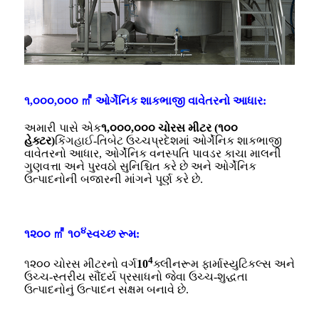
૧,૦૦૦,૦૦૦ ㎡ ઓર્ગેનિક શાકભાજી વાવેતરનો આધાર:
અમારી પાસે એક
૧,૦૦૦,૦૦૦ ચોરસ મીટર (૧૦૦
હેક્ટર)
કિંગહાઈ-તિબેટ ઉચ્ચપ્રદેશમાં ઓર્ગેનિક શાકભાજી
વાવેતરનો આધાર, ઓર્ગેનિક વનસ્પતિ પાવડર કાચા માલની
ગુણવત્તા અને પુરવઠો સુનિશ્ચિત કરે છે અને ઓર્ગેનિક
ઉત્પાદનોની બજારની માંગને પૂર્ણ કરે છે.
૪
૧૨૦૦ ㎡ ૧૦
સ્વચ્છ રૂમ:
4
૧૨૦૦ ચોરસ મીટરનો વર્ગ
10
ક્લીનરૂમ ફાર્માસ્યુટિકલ્સ અને
ઉચ્ચ-સ્તરીય સૌંદર્ય પ્રસાધનો જેવા ઉચ્ચ-શુદ્ધતા
ઉત્પાદનોનું ઉત્પાદન સક્ષમ બનાવે છે.