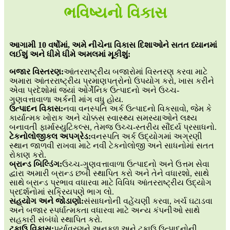
ભવિષ્યનો વિકાસ
આગામી 10 વર્ષોમાં, અમે નીચેના વિકાસ દિશાઓને સતત ધ્યાનમાં
લઈશું અને ધીમે ધીમે અમલમાં મૂકીશું:
બજાર વિસ્તરણ:
આંતરરાષ્ટ્રીય બજારોમાં વિસ્તરણ કરવા માટે
અમારા આંતરરાષ્ટ્રીય પ્રમાણપત્રોનો ઉપયોગ કરો, ખાસ કરીને
એવા પ્રદેશોમાં જ્યાં ઓર્ગેનિક ઉત્પાદનો અને ઉચ્ચ-
ગુણવત્તાવાળા અર્કની માંગ વધુ હોય.
ઉત્પાદન વિકાસ:
નવા વનસ્પતિ અર્ક ઉત્પાદનો વિકસાવો, જેમ કે
કાર્યાત્મક ખોરાક અને ચોક્કસ સ્વાસ્થ્ય સમસ્યાઓને લક્ષ્ય
બનાવતી ફાર્માસ્યુટિકલ્સ, તેમજ ઉચ્ચ-સ્તરીય સૌંદર્ય પ્રસાધનો.
ટેકનોલોજીકલ અપગ્રેડ:
વનસ્પતિ અર્ક ઉદ્યોગમાં અગ્રણી
સ્થાન જાળવી રાખવા માટે નવી ટેકનોલોજી અને સાધનોમાં સતત
રોકાણ કરો.
બ્રાન્ડ બિલ્ડિંગ:
ઉચ્ચ-ગુણવત્તાવાળા ઉત્પાદનો અને ઉત્તમ સેવા
દ્વારા અમારી બ્રાન્ડ છબી સ્થાપિત કરો અને તેને વધારશો, સાથે
સાથે બ્રાન્ડ પ્રભાવ વધારવા માટે વિવિધ આંતરરાષ્ટ્રીય ઉદ્યોગ
પ્રદર્શનોમાં સક્રિયપણે ભાગ લો.
સહયોગ અને જોડાણો:
સંસાધનોની વહેંચણી કરવા, ખર્ચ ઘટાડવા
અને બજાર સ્પર્ધાત્મકતા વધારવા માટે અન્ય કંપનીઓ સાથે
સહકારી સંબંધો સ્થાપિત કરો.
ટકાઉ વિકાસ:
પર્યાવરણને અનુકૂળ અને ટકાઉ ઉત્પાદનોની