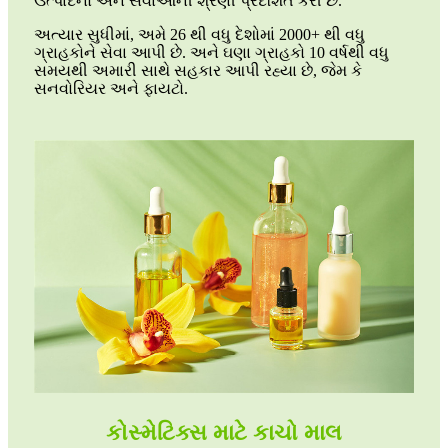
ઉત્પાદનો અને સેવાઓની શ્રેણી પ્રદર્શિત કરી છે.
અત્યાર સુધીમાં, અમે 26 થી વધુ દેશોમાં 2000+ થી વધુ
ગ્રાહકોને સેવા આપી છે. અને ઘણા ગ્રાહકો 10 વર્ષથી વધુ
સમયથી અમારી સાથે સહકાર આપી રહ્યા છે, જેમ કે
સનવોરિયર અને ફાયટો.
કોસ્મેટિક્સ માટે કાચો માલ