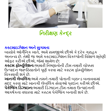
નિરીક્ષણ કેન્દ્ર
કસ્ટમાઇઝેશન અને સુગમતા
બાયોવે ઓર્ગેનિક ખાતે, અમે સમજીએ છીએ કે દરેક ગ્રાહક
અનન્ય છે. તેથી જ અમે કસ્ટમાઇઝેશન વિકલ્પોની વિશાળ શ્રેણી
ઓફર કરીએ છીએ, જેમાં શામેલ છે:
કસ્ટમ ફોર્મ્યુલેશન:
અમારી નિષ્ણાતોની ટીમ તમારી ચોક્કસ
ઉત્પાદન જરૂરિયાતોને પૂર્ણ કરવા માટે કસ્ટમ ફોર્મ્યુલેશન
વિકસાવી શકે છે.
ખાનગી લેબલિંગ:
અમે તમને તમારી પોતાની બ્રાન્ડ બનાવવામાં
મદદ કરવા માટે ખાનગી લેબલિંગ સેવાઓ પ્રદાન કરીએ છીએ.
પેકેજિંગ ડિઝાઇન:
અમારી ડિઝાઇન ટીમ તમારા ઉત્પાદનની
આકર્ષકતા વધારવા માટે કસ્ટમ પેકેજિંગ બનાવી શકે છે.