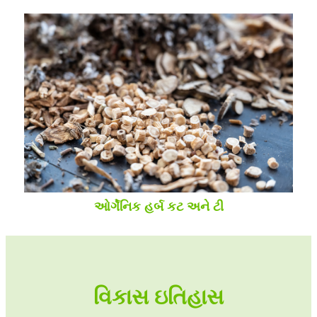
ઓર્ગેનિક હર્બ કટ અને ટી
વિકાસ ઇતિહાસ