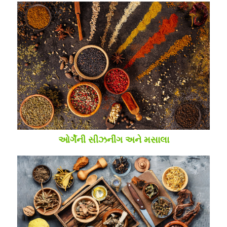
ઓર્ગેની સીઝનીંગ અને મસાલા