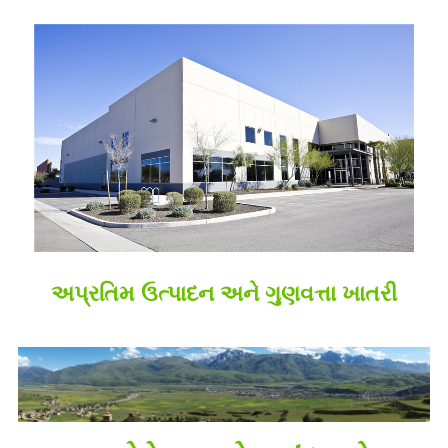
અપ્રતિમ ઉત્પાદન અને ગુણવત્તા ખાતરી