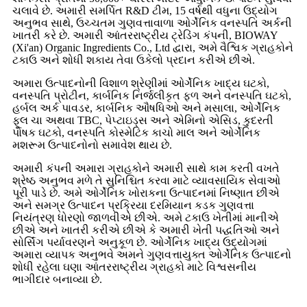
ચલાવે છે. અમારી સમર્પિત R&D ટીમ, 15 વર્ષથી વધુના ઉદ્યોગ
અનુભવ સાથે, ઉચ્ચતમ ગુણવત્તાવાળા ઓર્ગેનિક વનસ્પતિ અર્કની
ખાતરી કરે છે. અમારી આંતરરાષ્ટ્રીય ટ્રેડિંગ કંપની, BIOWAY
(Xi'an) Organic Ingredients Co., Ltd દ્વારા, અમે વૈશ્વિક ગ્રાહકોને
ટકાઉ અને શોધી શકાય તેવા ઉકેલો પ્રદાન કરીએ છીએ.
અમારા ઉત્પાદનોની વિશાળ શ્રેણીમાં ઓર્ગેનિક ખાદ્ય ઘટકો,
વનસ્પતિ પ્રોટીન, કાર્બનિક નિર્જલીકૃત ફળ અને વનસ્પતિ ઘટકો,
હર્બલ અર્ક પાવડર, કાર્બનિક ઔષધિઓ અને મસાલા, ઓર્ગેનિક
ફૂલ ચા અથવા TBC, પેપ્ટાઇડ્સ અને એમિનો એસિડ, કુદરતી
પોષક ઘટકો, વનસ્પતિ કોસ્મેટિક કાચો માલ અને ઓર્ગેનિક
મશરૂમ ઉત્પાદનોનો સમાવેશ થાય છે.
અમારી કંપની અમારા ગ્રાહકોને અમારી સાથે કામ કરતી વખતે
શ્રેષ્ઠ અનુભવ મળે તે સુનિશ્ચિત કરવા માટે વ્યાવસાયિક સેવાઓ
પૂરી પાડે છે. અમે ઓર્ગેનિક ખોરાકના ઉત્પાદનમાં નિષ્ણાત છીએ
અને સમગ્ર ઉત્પાદન પ્રક્રિયા દરમિયાન કડક ગુણવત્તા
નિયંત્રણ ધોરણો જાળવીએ છીએ. અમે ટકાઉ ખેતીમાં માનીએ
છીએ અને ખાતરી કરીએ છીએ કે અમારી ખેતી પદ્ધતિઓ અને
સોર્સિંગ પર્યાવરણને અનુકૂળ છે. ઓર્ગેનિક ખાદ્ય ઉદ્યોગમાં
અમારા વ્યાપક અનુભવે અમને ગુણવત્તાયુક્ત ઓર્ગેનિક ઉત્પાદનો
શોધી રહેલા ઘણા આંતરરાષ્ટ્રીય ગ્રાહકો માટે વિશ્વસનીય
ભાગીદાર બનાવ્યા છે.