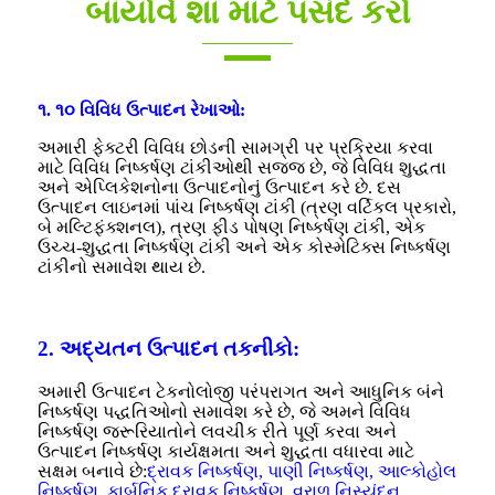
બાયોવે શા માટે પસંદ કરો
૧. ૧૦ વિવિધ ઉત્પાદન રેખાઓ:
અમારી ફેક્ટરી વિવિધ છોડની સામગ્રી પર પ્રક્રિયા કરવા
માટે વિવિધ નિષ્કર્ષણ ટાંકીઓથી સજ્જ છે, જે વિવિધ શુદ્ધતા
અને એપ્લિકેશનોના ઉત્પાદનોનું ઉત્પાદન કરે છે. દસ
ઉત્પાદન લાઇનમાં પાંચ નિષ્કર્ષણ ટાંકી (ત્રણ વર્ટિકલ પ્રકારો,
બે મલ્ટિફંક્શનલ), ત્રણ ફીડ પોષણ નિષ્કર્ષણ ટાંકી, એક
ઉચ્ચ-શુદ્ધતા નિષ્કર્ષણ ટાંકી અને એક કોસ્મેટિક્સ નિષ્કર્ષણ
ટાંકીનો સમાવેશ થાય છે.
2. અદ્યતન ઉત્પાદન તકનીકો:
અમારી ઉત્પાદન ટેકનોલોજી પરંપરાગત અને આધુનિક બંને
નિષ્કર્ષણ પદ્ધતિઓનો સમાવેશ કરે છે, જે અમને વિવિધ
નિષ્કર્ષણ જરૂરિયાતોને લવચીક રીતે પૂર્ણ કરવા અને
ઉત્પાદન નિષ્કર્ષણ કાર્યક્ષમતા અને શુદ્ધતા વધારવા માટે
સક્ષમ બનાવે છે:
દ્રાવક નિષ્કર્ષણ, પાણી નિષ્કર્ષણ, આલ્કોહોલ
નિષ્કર્ષણ, કાર્બનિક દ્રાવક નિષ્કર્ષણ, વરાળ નિસ્યંદન,