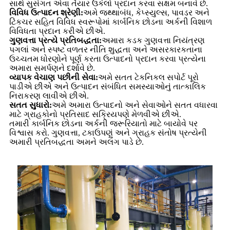
સાથે સુસંગત એવા તૈયાર ઉકેલો પ્રદાન કરવા સક્ષમ બનાવે છે.
વિવિધ ઉત્પાદન શ્રેણી:
અમે જથ્થાબંધ, કેપ્સ્યુલ્સ, પાવડર અને
ટિંકચર સહિત વિવિધ સ્વરૂપોમાં કાર્બનિક છોડના અર્કની વિશાળ
વિવિધતા પ્રદાન કરીએ છીએ.
ગુણવત્તા પ્રત્યે પ્રતિબદ્ધતા:
અમારા કડક ગુણવત્તા નિયંત્રણ
પગલાં અને સ્પષ્ટ વળતર નીતિ શુદ્ધતા અને અસરકારકતાના
ઉચ્ચતમ ધોરણોને પૂર્ણ કરતા ઉત્પાદનો પ્રદાન કરવા પ્રત્યેના
અમારા સમર્પણને દર્શાવે છે.
વ્યાપક વેચાણ પછીની સેવા:
અમે સતત ટેકનિકલ સપોર્ટ પૂરો
પાડીએ છીએ અને ઉત્પાદન સંબંધિત સમસ્યાઓનું તાત્કાલિક
નિરાકરણ લાવીએ છીએ.
સતત સુધારો:
અમે અમારા ઉત્પાદનો અને સેવાઓને સતત વધારવા
માટે ગ્રાહકોનો પ્રતિસાદ સક્રિયપણે મેળવીએ છીએ.
તમારી કાર્બનિક છોડના અર્કની જરૂરિયાતો માટે બાયોવે પર
વિશ્વાસ કરો. ગુણવત્તા, ટકાઉપણું અને ગ્રાહક સંતોષ પ્રત્યેની
અમારી પ્રતિબદ્ધતા અમને અલગ પાડે છે.