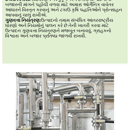
બજારની માંગને પહોંચી વળવા માટે અમારા ઓર્ગેનિક વાવેતર
આધારને વિસ્તૃત કરવાનું અને ટકાઉ કૃષિ પદ્ધતિઓને પ્રોત્સાહન
આપવાનું ચાલુ રાખીએ.
ગુણવત્તા નિયંત્રણ:
ઉત્પાદનો તમામ સંબંધિત આંતરરાષ્ટ્રીય
ધોરણો અને નિયમોનું પાલન કરે છે તેની ખાતરી કરવા માટે
ઉત્પાદન ગુણવત્તા નિયંત્રણને મજબૂત બનાવવું, ગ્રાહકનો
વિશ્વાસ અને બજાર પ્રતિષ્ઠા જાળવી રાખવી.