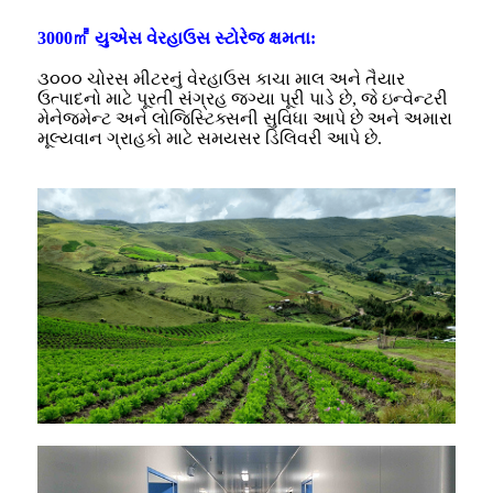
3000㎡ યુએસ વેરહાઉસ સ્ટોરેજ ક્ષમતા:
૩૦૦૦ ચોરસ મીટરનું વેરહાઉસ કાચા માલ અને તૈયાર
ઉત્પાદનો માટે પૂરતી સંગ્રહ જગ્યા પૂરી પાડે છે, જે ઇન્વેન્ટરી
મેનેજમેન્ટ અને લોજિસ્ટિક્સની સુવિધા આપે છે અને અમારા
મૂલ્યવાન ગ્રાહકો માટે સમયસર ડિલિવરી આપે છે.