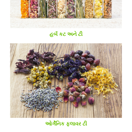
હર્બ કટ અને ટી
ઓર્ગેનિક ફ્લાવર ટી