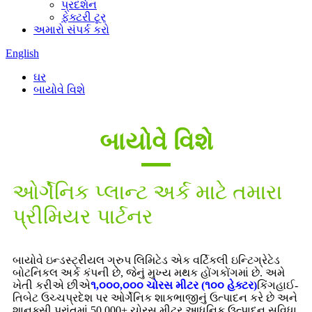
પ્રદર્શન
ફેક્ટરી ટૂર
અમારો સંપર્ક કરો
English
ઘર
બાયોવે વિશે
બાયોવે વિશે
ઓર્ગેનિક પ્લાન્ટ અર્ક માટે તમારા
પ્રીમિયર પાર્ટનર
બાયોવે ઇન્ડસ્ટ્રીયલ ગ્રુપ લિમિટેડ એક વર્ટિકલી ઇન્ટિગ્રેટેડ
બોટનિકલ અર્ક કંપની છે, જેનું મુખ્ય મથક હોંગકોંગમાં છે. અમે
ખેતી કરીએ છીએ
૧,૦૦૦,૦૦૦ ચોરસ મીટર (૧૦૦ હેક્ટર)
કિંગહાઈ-
તિબેટ ઉચ્ચપ્રદેશ પર ઓર્ગેનિક શાકભાજીનું ઉત્પાદન કરે છે અને
શાનક્સી પ્રાંતમાં 50,000+ ચોરસ મીટર આધુનિક ઉત્પાદન સુવિધા