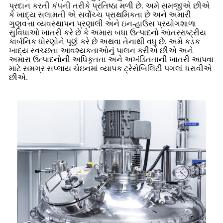
પ્રદાન કરતી કંપની તરીકે પ્રતિષ્ઠા મળી છે. અમે સમજીએ છીએ
કે ખાદ્ય સલામતી એ સર્વોચ્ચ પ્રાથમિકતા છે અને અમારી
ગુણવત્તા વ્યવસ્થાપન પ્રણાલી અને ઇન-હાઉસ પ્રયોગશાળા
સુવિધાઓ ખાતરી કરે છે કે અમારા બધા ઉત્પાદનો આંતરરાષ્ટ્રીય
કાર્બનિક ધોરણોને પૂર્ણ કરે છે અથવા તેનાથી વધુ છે. અમે કડક
ખાદ્ય સ્વચ્છતા આવશ્યકતાઓનું પાલન કરીએ છીએ અને
અમારા ઉત્પાદનોની અધિકૃતતા અને અખંડિતતાની ખાતરી આપવા
માટે સમગ્ર સપ્લાય ચેઇનમાં વ્યાપક ટ્રેસેબિલિટી પગલાં ધરાવીએ
છીએ.