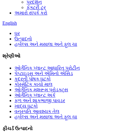
પ્રદર્શન
ફેક્ટરી ટૂર
અમારો સંપર્ક કરો
English
ઘર
ઉત્પાદનો
હર્બલ્સ અને મસાલા અને ફૂલ ચા
શ્રેણીઓ
ઓર્ગેનિક પ્લાન્ટ આધારિત પ્રોટીન
પેપ્ટાઇડ્સ અને એમિનો એસિડ
કુદરતી પોષક ઘટકો
કોસ્મેટિક કાચો માલ
ઓર્ગેનિક મશરૂમ પ્રોડક્ટ્સ
ઓર્ગેનિક પ્લાન્ટ અર્ક
ફળ અને શાકભાજી પાવડર
ખાદ્ય ઘટકો
વનસ્પતિ આવશ્યક તેલ
હર્બલ્સ અને મસાલા અને ફૂલ ચા
ફીચર્ડ ઉત્પાદનો