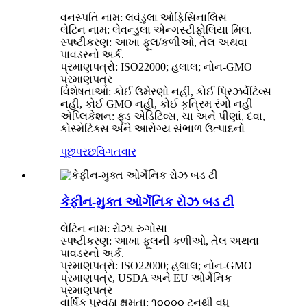
વનસ્પતિ નામ: લવંડુલા ઓફિસિનાલિસ
લેટિન નામ: લેવન્ડુલા એન્ગસ્ટીફોલિયા મિલ.
સ્પષ્ટીકરણ: આખા ફૂલ/કળીઓ, તેલ અથવા
પાવડરનો અર્ક.
પ્રમાણપત્રો: ISO22000; હલાલ; નોન-GMO
પ્રમાણપત્ર
વિશેષતાઓ: કોઈ ઉમેરણો નહીં, કોઈ પ્રિઝર્વેટિવ્સ
નહીં, કોઈ GMO નહીં, કોઈ કૃત્રિમ રંગો નહીં
એપ્લિકેશન: ફૂડ એડિટિવ્સ, ચા અને પીણાં, દવા,
કોસ્મેટિક્સ અને આરોગ્ય સંભાળ ઉત્પાદનો
પૂછપરછ
વિગતવાર
કેફીન-મુક્ત ઓર્ગેનિક રોઝ બડ ટી
લેટિન નામ: રોઝા રુગોસા
સ્પષ્ટીકરણ: આખા ફૂલની કળીઓ, તેલ અથવા
પાવડરનો અર્ક.
પ્રમાણપત્રો: ISO22000; હલાલ; નોન-GMO
પ્રમાણપત્ર, USDA અને EU ઓર્ગેનિક
પ્રમાણપત્ર
વાર્ષિક પુરવઠા ક્ષમતા: ૧૦૦૦૦ ટનથી વધુ