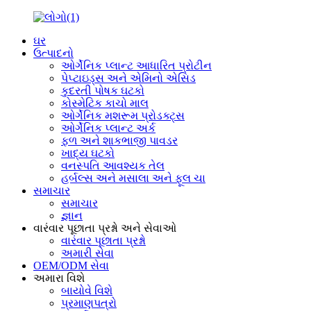
ઘર
ઉત્પાદનો
ઓર્ગેનિક પ્લાન્ટ આધારિત પ્રોટીન
પેપ્ટાઇડ્સ અને એમિનો એસિડ
કુદરતી પોષક ઘટકો
કોસ્મેટિક કાચો માલ
ઓર્ગેનિક મશરૂમ પ્રોડક્ટ્સ
ઓર્ગેનિક પ્લાન્ટ અર્ક
ફળ અને શાકભાજી પાવડર
ખાદ્ય ઘટકો
વનસ્પતિ આવશ્યક તેલ
હર્બલ્સ અને મસાલા અને ફૂલ ચા
સમાચાર
સમાચાર
જ્ઞાન
વારંવાર પૂછાતા પ્રશ્નો અને સેવાઓ
વારંવાર પૂછાતા પ્રશ્નો
અમારી સેવા
OEM/ODM સેવા
અમારા વિશે
બાયોવે વિશે
પ્રમાણપત્રો