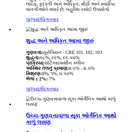
લાઇફ, કુદરતી અને અધિકૃત, મીઠી અને સ્વાદિષ્ટ
વાનગીઓને વધારે છે, બહુવિધ રસોઈ ઉપયોગો
પૂછપરછ
વિગતવાર
શુદ્ધ અને અધિકૃત આખા જીરું
ગુણવત્તા:
યુરોપિયન - CRE 101, 102, 103
શુદ્ધતા:
૯૮%, ૯૯%, ૯૯.૫૦%
પ્રક્રિયા:
સોર્ટેક્સ/મશીન ક્લીન
અસ્થિર તેલનું પ્રમાણ:
૨.૫% - ૪.૫%
મિશ્રણ:
૨%, ૧%, ૦.૫૦%
ભેજ ± 2%:
7%
પૂછપરછ
વિગતવાર
ઉચ્ચ-ગુણવત્તાવાળા સૂકા ઓર્ગેનિક આથો
કાળું લસણ