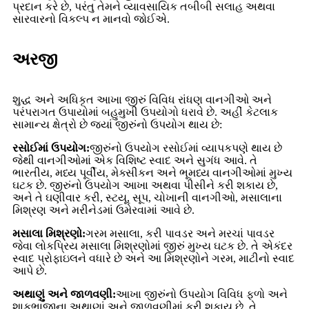
પ્રદાન કરે છે, પરંતુ તેમને વ્યાવસાયિક તબીબી સલાહ અથવા
સારવારનો વિકલ્પ ન માનવો જોઈએ.
અરજી
શુદ્ધ અને અધિકૃત આખા જીરું વિવિધ રાંધણ વાનગીઓ અને
પરંપરાગત ઉપાયોમાં બહુમુખી ઉપયોગો ધરાવે છે. અહીં કેટલાક
સામાન્ય ક્ષેત્રો છે જ્યાં જીરુંનો ઉપયોગ થાય છે:
રસોઈમાં ઉપયોગ:
જીરુંનો ઉપયોગ રસોઈમાં વ્યાપકપણે થાય છે
જેથી વાનગીઓમાં એક વિશિષ્ટ સ્વાદ અને સુગંધ આવે. તે
ભારતીય, મધ્ય પૂર્વીય, મેક્સીકન અને ભૂમધ્ય વાનગીઓમાં મુખ્ય
ઘટક છે. જીરુંનો ઉપયોગ આખા અથવા પીસીને કરી શકાય છે,
અને તે ઘણીવાર કરી, સ્ટયૂ, સૂપ, ચોખાની વાનગીઓ, મસાલાના
મિશ્રણ અને મરીનેડમાં ઉમેરવામાં આવે છે.
મસાલા મિશ્રણો:
ગરમ મસાલા, કરી પાવડર અને મરચાં પાવડર
જેવા લોકપ્રિય મસાલા મિશ્રણોમાં જીરું મુખ્ય ઘટક છે. તે એકંદર
સ્વાદ પ્રોફાઇલને વધારે છે અને આ મિશ્રણોને ગરમ, માટીનો સ્વાદ
આપે છે.
અથાણું અને જાળવણી:
આખા જીરુંનો ઉપયોગ વિવિધ ફળો અને
શાકભાજીના અથાણાં અને જાળવણીમાં કરી શકાય છે. તે