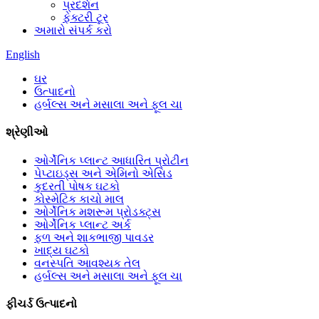
પ્રદર્શન
ફેક્ટરી ટૂર
અમારો સંપર્ક કરો
English
ઘર
ઉત્પાદનો
હર્બલ્સ અને મસાલા અને ફૂલ ચા
શ્રેણીઓ
ઓર્ગેનિક પ્લાન્ટ આધારિત પ્રોટીન
પેપ્ટાઇડ્સ અને એમિનો એસિડ
કુદરતી પોષક ઘટકો
કોસ્મેટિક કાચો માલ
ઓર્ગેનિક મશરૂમ પ્રોડક્ટ્સ
ઓર્ગેનિક પ્લાન્ટ અર્ક
ફળ અને શાકભાજી પાવડર
ખાદ્ય ઘટકો
વનસ્પતિ આવશ્યક તેલ
હર્બલ્સ અને મસાલા અને ફૂલ ચા
ફીચર્ડ ઉત્પાદનો