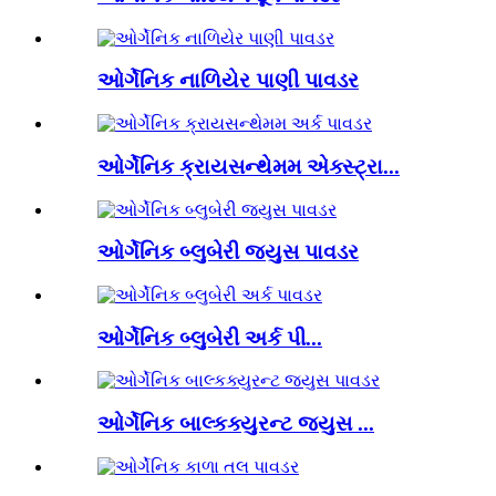
ઓર્ગેનિક નાળિયેર પાણી પાવડર
ઓર્ગેનિક ક્રાયસન્થેમમ એક્સ્ટ્રા...
ઓર્ગેનિક બ્લુબેરી જ્યુસ પાવડર
ઓર્ગેનિક બ્લુબેરી અર્ક પી...
ઓર્ગેનિક બાલ્કક્યુરન્ટ જ્યુસ ...