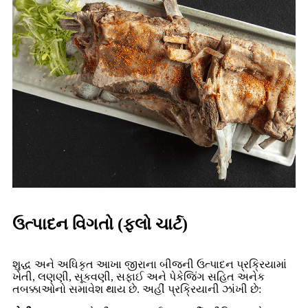
ઉત્પાદન વિગતો (ફ્લો ચાર્ટ)
શુદ્ધ અને અધિકૃત આખા જીરાના બીજની ઉત્પાદન પ્રક્રિયામાં
ખેતી, લણણી, સૂકવણી, સફાઈ અને પેકેજિંગ સહિત અનેક
તબક્કાઓનો સમાવેશ થાય છે. અહીં પ્રક્રિયાની ઝાંખી છે: