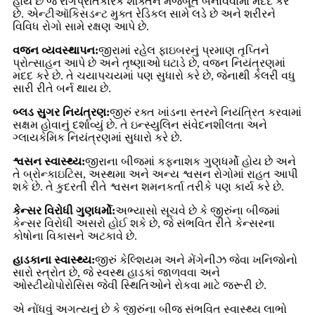
હોય છે જે રોગપ્રતિકારક શક્તિને મજબૂત બનાવવામાં મદદ કરે
છે. એન્ટીઑકિસડન્ટ મુક્ત રેડિકલ સામે લડે છે અને શરીરને
વિવિધ રોગો સામે રક્ષણ આપે છે.
વજન વ્યવસ્થાપન:
જીરામાં રહેલ ફાઇબરનું પ્રમાણ તૃપ્તિને
પ્રોત્સાહન આપે છે અને તૃષ્ણાઓ ઘટાડે છે, વજન નિયંત્રણમાં
મદદ કરે છે. તે ચયાપચયમાં પણ સુધારો કરે છે, જેનાથી કેલરી વધુ
સારી રીતે બર્ન થાય છે.
બ્લડ સુગર નિયંત્રણ:
જીરું રક્ત ખાંડના સ્તરને નિયંત્રિત કરવામાં
સક્ષમ હોવાનું દર્શાવ્યું છે. તે ઇન્સ્યુલિન સંવેદનશીલતા અને
ગ્લાયકેમિક નિયંત્રણમાં સુધારો કરે છે.
શ્વસન સ્વાસ્થ્ય:
જીરાના બીજમાં કફનાશક ગુણધર્મો હોય છે અને
તે બ્રોન્કાઇટિસ, અસ્થમા અને અન્ય શ્વસન રોગોમાં રાહત આપી
શકે છે. તે કુદરતી રીતે શ્વસન શમનકર્તા તરીકે પણ કાર્ય કરે છે.
કેન્સર વિરોધી ગુણધર્મો:
અભ્યાસો સૂચવે છે કે જીરુંના બીજમાં
કેન્સર વિરોધી અસરો હોઈ શકે છે, જે સંભવિત રીતે કેન્સરના
કોષોના વિકાસને અટકાવે છે.
હાડકાના સ્વાસ્થ્ય:
જીરું કેલ્શિયમ અને મેંગેનીઝ જેવા ખનિજોનો
સારો સ્ત્રોત છે, જે સ્વસ્થ હાડકાં જાળવવા અને
ઓસ્ટીયોપોરોસિસ જેવી સ્થિતિઓને રોકવા માટે જરૂરી છે.
એ નોંધવું અગત્યનું છે કે જીરુંના બીજ સંભવિત સ્વાસ્થ્ય લાભો