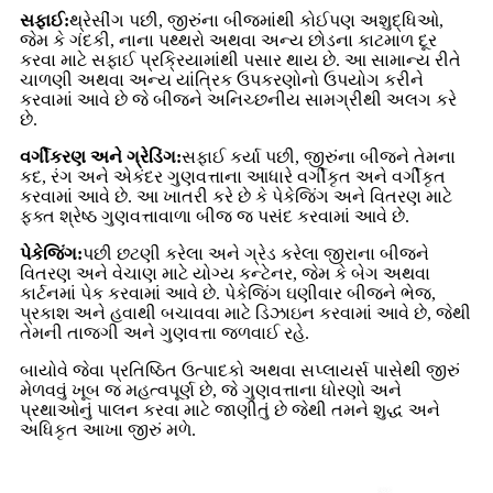
સફાઈ:
થ્રેસીંગ પછી, જીરુંના બીજમાંથી કોઈપણ અશુદ્ધિઓ,
જેમ કે ગંદકી, નાના પથ્થરો અથવા અન્ય છોડના કાટમાળ દૂર
કરવા માટે સફાઈ પ્રક્રિયામાંથી પસાર થાય છે. આ સામાન્ય રીતે
ચાળણી અથવા અન્ય યાંત્રિક ઉપકરણોનો ઉપયોગ કરીને
કરવામાં આવે છે જે બીજને અનિચ્છનીય સામગ્રીથી અલગ કરે
છે.
વર્ગીકરણ અને ગ્રેડિંગ:
સફાઈ કર્યા પછી, જીરુંના બીજને તેમના
કદ, રંગ અને એકંદર ગુણવત્તાના આધારે વર્ગીકૃત અને વર્ગીકૃત
કરવામાં આવે છે. આ ખાતરી કરે છે કે પેકેજિંગ અને વિતરણ માટે
ફક્ત શ્રેષ્ઠ ગુણવત્તાવાળા બીજ જ પસંદ કરવામાં આવે છે.
પેકેજિંગ:
પછી છટણી કરેલા અને ગ્રેડ કરેલા જીરાના બીજને
વિતરણ અને વેચાણ માટે યોગ્ય કન્ટેનર, જેમ કે બેગ અથવા
કાર્ટનમાં પેક કરવામાં આવે છે. પેકેજિંગ ઘણીવાર બીજને ભેજ,
પ્રકાશ અને હવાથી બચાવવા માટે ડિઝાઇન કરવામાં આવે છે, જેથી
તેમની તાજગી અને ગુણવત્તા જળવાઈ રહે.
બાયોવે જેવા પ્રતિષ્ઠિત ઉત્પાદકો અથવા સપ્લાયર્સ પાસેથી જીરું
મેળવવું ખૂબ જ મહત્વપૂર્ણ છે, જે ગુણવત્તાના ધોરણો અને
પ્રથાઓનું પાલન કરવા માટે જાણીતું છે જેથી તમને શુદ્ધ અને
અધિકૃત આખા જીરું મળે.