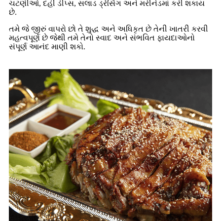
ચટણીઓ, દહીં ડીપ્સ, સલાડ ડ્રેસિંગ અને મરીનેડમાં કરી શકાય
છે.
તમે જે જીરું વાપરો છો તે શુદ્ધ અને અધિકૃત છે તેની ખાતરી કરવી
મહત્વપૂર્ણ છે જેથી તમે તેનો સ્વાદ અને સંભવિત ફાયદાઓનો
સંપૂર્ણ આનંદ માણી શકો.