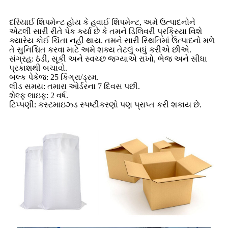
દરિયાઈ શિપમેન્ટ હોય કે હવાઈ શિપમેન્ટ, અમે ઉત્પાદનોને
એટલી સારી રીતે પેક કર્યા છે કે તમને ડિલિવરી પ્રક્રિયા વિશે
ક્યારેય કોઈ ચિંતા નહીં થાય. તમને સારી સ્થિતિમાં ઉત્પાદનો મળે
તે સુનિશ્ચિત કરવા માટે અમે શક્ય તેટલું બધું કરીએ છીએ.
સંગ્રહ: ઠંડી, સૂકી અને સ્વચ્છ જગ્યાએ રાખો, ભેજ અને સીધા
પ્રકાશથી બચાવો.
બલ્ક પેકેજ: 25 કિગ્રા/ડ્રમ.
લીડ સમય: તમારા ઓર્ડરના 7 દિવસ પછી.
શેલ્ફ લાઇફ: 2 વર્ષ.
ટિપ્પણી: કસ્ટમાઇઝ્ડ સ્પષ્ટીકરણો પણ પ્રાપ્ત કરી શકાય છે.