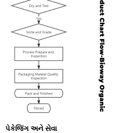
પેકેજિંગ અને સેવા