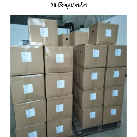
20 કિગ્રા/કાર્ટન