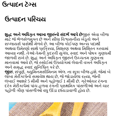
ઉત્પાદન ટૅગ્સ
ઉત્પાદન પરિચય
શુદ્ધ અને અધિકૃત આખા જીરુંનો સંદર્ભ આપે છે
જીરું એવા બીજ
માટે જે ભેળસેળમુક્ત છે અને સીધા વિશ્વસનીય ખેડૂતો અને
સપ્લાયર્સ પાસેથી મેળવે છે. આ બીજ કોઈપણ અન્ય પદાર્થો
અથવા ઉમેરણો સાથે પ્રક્રિયા, મિશ્રણ અથવા મિશ્રિત કરવામાં
આવ્યા નથી. તેઓ તેમની કુદરતી સુગંધ, સ્વાદ અને પોષક ગુણધર્મો
જાળવી રાખે છે. શુદ્ધ અને અધિકૃત જીરુંને ઉચ્ચતમ ગુણવત્તા
માનવામાં આવે છે, જે રસોઈમાં ઉપયોગમાં લેવાતી વખતે અધિકૃત
અને સમૃદ્ધ સ્વાદ સુનિશ્ચિત કરે છે.
જીરું
, સંપૂર્ણ, ક્યુમિનમસીમિનમ એલ. ના સૂકા બીજ હશે. જેમાં બે
લાંબા મેરીકાર્પનો સમાવેશ થાય છે, જે જોડાયેલા રહ્યા, જેની
લંબાઈ આશરે 5 મીમી અને પહોળાઈ 1 મીમી છે. ગ્રેઓચર રંગના
દરેક મેરીકાર્પમાં પાંચ હળવા રંગની પ્રાથમિક પાંસળીઓ અને ચાર
પહોળી ગૌણ પાંસળીઓ વધુ ઊંડા છાંયડાવાળી હોય છે.