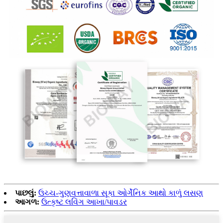
પાછલું:
ઉચ્ચ-ગુણવત્તાવાળા સૂકા ઓર્ગેનિક આથો કાળું લસણ
આગળ:
ઉત્કૃષ્ટ લવિંગ આખા/પાવડર