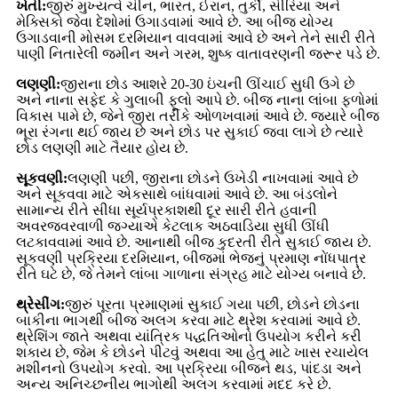
ખેતી:
જીરું મુખ્યત્વે ચીન, ભારત, ઈરાન, તુર્કી, સીરિયા અને
મેક્સિકો જેવા દેશોમાં ઉગાડવામાં આવે છે. આ બીજ યોગ્ય
ઉગાડવાની મોસમ દરમિયાન વાવવામાં આવે છે અને તેને સારી રીતે
પાણી નિતારેલી જમીન અને ગરમ, શુષ્ક વાતાવરણની જરૂર પડે છે.
લણણી:
જીરાના છોડ આશરે 20-30 ઇંચની ઊંચાઈ સુધી ઉગે છે
અને નાના સફેદ કે ગુલાબી ફૂલો આપે છે. બીજ નાના લાંબા ફળોમાં
વિકાસ પામે છે, જેને જીરા તરીકે ઓળખવામાં આવે છે. જ્યારે બીજ
ભૂરા રંગના થઈ જાય છે અને છોડ પર સુકાઈ જવા લાગે છે ત્યારે
છોડ લણણી માટે તૈયાર હોય છે.
સૂકવણી:
લણણી પછી, જીરાના છોડને ઉખેડી નાખવામાં આવે છે
અને સૂકવવા માટે એકસાથે બાંધવામાં આવે છે. આ બંડલોને
સામાન્ય રીતે સીધા સૂર્યપ્રકાશથી દૂર સારી રીતે હવાની
અવરજવરવાળી જગ્યાએ કેટલાક અઠવાડિયા સુધી ઊંધી
લટકાવવામાં આવે છે. આનાથી બીજ કુદરતી રીતે સુકાઈ જાય છે.
સૂકવણી પ્રક્રિયા દરમિયાન, બીજમાં ભેજનું પ્રમાણ નોંધપાત્ર
રીતે ઘટે છે, જે તેમને લાંબા ગાળાના સંગ્રહ માટે યોગ્ય બનાવે છે.
થ્રેસીંગ:
જીરું પૂરતા પ્રમાણમાં સુકાઈ ગયા પછી, છોડને છોડના
બાકીના ભાગથી બીજ અલગ કરવા માટે થ્રેશ કરવામાં આવે છે.
થ્રેશિંગ જાતે અથવા યાંત્રિક પદ્ધતિઓનો ઉપયોગ કરીને કરી
શકાય છે, જેમ કે છોડને પીટવું અથવા આ હેતુ માટે ખાસ રચાયેલ
મશીનનો ઉપયોગ કરવો. આ પ્રક્રિયા બીજને થડ, પાંદડા અને
અન્ય અનિચ્છનીય ભાગોથી અલગ કરવામાં મદદ કરે છે.