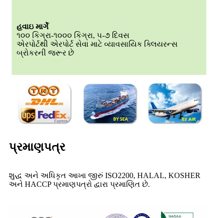
હવાઇ માર્ગે
૧૦૦ કિગ્રા-૧૦૦૦ કિગ્રા, ૫-૭ દિવસ
એરપોર્ટથી એરપોર્ટ સેવા માટે વ્યાવસાયિક ક્લિયરન્સ
બ્રોકરની જરૂર છે
પ્રમાણપત્ર
શુદ્ધ અને અધિકૃત આખા જીરું ISO2200, HALAL, KOSHER
અને HACCP પ્રમાણપત્રો દ્વારા પ્રમાણિત છે.