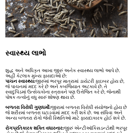
સ્વાસ્થ્ય લાભો
શુદ્ધ અને અધિકૃત આખા જીરું અનેક સ્વાસ્થ્ય લાભો આપે છે.
અહીં કેટલાક મુખ્ય ફાયદાઓ છે:
પાચન સ્વાસ્થ્ય:
જીરુંમાં ભરપૂર માત્રામાં ડાયેટરી ફાઇબર હોય છે,
જે પાચનમાં મદદ કરે છે અને કબજિયાત અટકાવે છે. તે
સ્વાદુપિંડમાં ઉત્સેચકોના સ્ત્રાવને પણ ઉત્તેજિત કરે છે, જેનાથી
પોષક તત્વોનું વધુ સારું શોષણ થાય છે.
બળતરા વિરોધી ગુણધર્મો:
જીરામાં બળતરા વિરોધી સંયોજનો હોય છે
જે શરીરમાં બળતરા ઘટાડવામાં મદદ કરી શકે છે. આ સંધિવા અને
અન્ય બળતરા રોગો જેવી સ્થિતિઓ માટે ફાયદાકારક હોઈ શકે છે.
રોગપ્રતિકારક શક્તિ વધારનાર:
જીરું એન્ટીઑકિસડન્ટોથી ભરપૂર