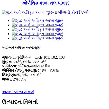
ઓર્ગેનિક કાળા તલ પાવડર
શુદ્ધ અને અધિકૃત આખા જીરું
ગુણવત્તા:
યુરોપિયન - CRE 101, 102, 103
શુદ્ધતા:
૯૮%, ૯૯%, ૯૯.૫૦%
પ્રક્રિયા:
સોર્ટેક્સ/મશીન ક્લીન
અસ્થિર તેલનું પ્રમાણ:
૨.૫% - ૪.૫%
મિશ્રણ:
૨%, ૧%, ૦.૫૦%
ભેજ ± 2%:
7%
અમને ઇમેઇલ મોકલો
ઉત્પાદન વિગતો