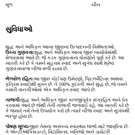
મૂળ
ચીન
સુવિધાઓ
શુદ્ધ અને અધિકૃત આખા જીરાના ઉત્પાદનની વિશેષતાઓ:
ઉચ્ચ ગુણવત્તા:
શુદ્ધ અને અધિકૃત આખા જીરું બાયોવેમાંથી
મેળવવામાં આવે છે, જે કડક ગુણવત્તાના ધોરણોને પૂર્ણ કરે છે. આ
ખાતરી કરે છે કે તમને મહત્તમ સ્વાદ અને સુગંધ સાથે શ્રેષ્ઠ
ગુણવત્તાવાળા બીજ મળી રહ્યા છે.
ભેળસેળ રહિત:
આ જીરું કોઈપણ ઉમેરણો, પ્રિઝર્વેટિવ્સ અથવા
કૃત્રિમ સ્વાદોથી મુક્ત છે. તે 100% કુદરતી અને શુદ્ધ છે, જે તમને
તમારી વાનગીઓમાં એક અધિકૃત સ્વાદ આપે છે.
તાજગી:
શુદ્ધ અને અધિકૃત જીરું કાળજીપૂર્વક સંગ્રહિત અને પેક
કરવામાં આવે છે જેથી તેની તાજગી જળવાઈ રહે. આ ખાતરી કરે છે
કે જ્યારે તમે તેનો ઉપયોગ કરો છો ત્યારે બીજ સ્વાદ અને સુગંધથી
ભરપૂર હોય છે.
પોષણ મૂલ્ય:
જીરું તેમના અસંખ્ય સ્વાસ્થ્ય લાભો માટે જાણીતા છે.
તે એન્ટીઑકિસડન્ટો, વિટામિન્સ, ખનિજો અને ડાયેટરી