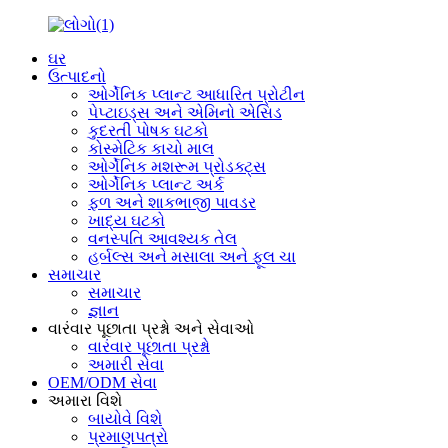
ઘર
ઉત્પાદનો
ઓર્ગેનિક પ્લાન્ટ આધારિત પ્રોટીન
પેપ્ટાઇડ્સ અને એમિનો એસિડ
કુદરતી પોષક ઘટકો
કોસ્મેટિક કાચો માલ
ઓર્ગેનિક મશરૂમ પ્રોડક્ટ્સ
ઓર્ગેનિક પ્લાન્ટ અર્ક
ફળ અને શાકભાજી પાવડર
ખાદ્ય ઘટકો
વનસ્પતિ આવશ્યક તેલ
હર્બલ્સ અને મસાલા અને ફૂલ ચા
સમાચાર
સમાચાર
જ્ઞાન
વારંવાર પૂછાતા પ્રશ્નો અને સેવાઓ
વારંવાર પૂછાતા પ્રશ્નો
અમારી સેવા
OEM/ODM સેવા
અમારા વિશે
બાયોવે વિશે
પ્રમાણપત્રો