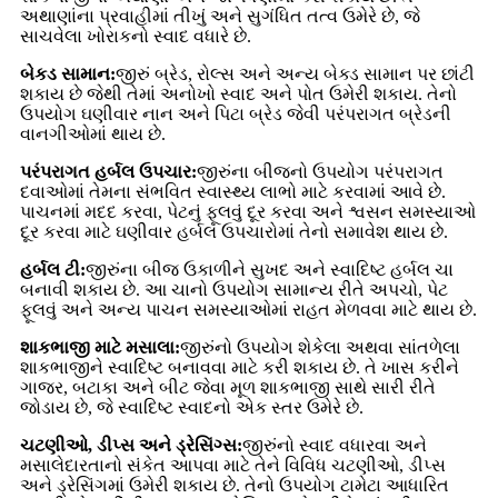
અથાણાંના પ્રવાહીમાં તીખું અને સુગંધિત તત્વ ઉમેરે છે, જે
સાચવેલા ખોરાકનો સ્વાદ વધારે છે.
બેકડ સામાન:
જીરું બ્રેડ, રોલ્સ અને અન્ય બેક્ડ સામાન પર છાંટી
શકાય છે જેથી તેમાં અનોખો સ્વાદ અને પોત ઉમેરી શકાય. તેનો
ઉપયોગ ઘણીવાર નાન અને પિટા બ્રેડ જેવી પરંપરાગત બ્રેડની
વાનગીઓમાં થાય છે.
પરંપરાગત હર્બલ ઉપચાર:
જીરુંના બીજનો ઉપયોગ પરંપરાગત
દવાઓમાં તેમના સંભવિત સ્વાસ્થ્ય લાભો માટે કરવામાં આવે છે.
પાચનમાં મદદ કરવા, પેટનું ફૂલવું દૂર કરવા અને શ્વસન સમસ્યાઓ
દૂર કરવા માટે ઘણીવાર હર્બલ ઉપચારોમાં તેનો સમાવેશ થાય છે.
હર્બલ ટી:
જીરુંના બીજ ઉકાળીને સુખદ અને સ્વાદિષ્ટ હર્બલ ચા
બનાવી શકાય છે. આ ચાનો ઉપયોગ સામાન્ય રીતે અપચો, પેટ
ફૂલવું અને અન્ય પાચન સમસ્યાઓમાં રાહત મેળવવા માટે થાય છે.
શાકભાજી માટે મસાલા:
જીરુંનો ઉપયોગ શેકેલા અથવા સાંતળેલા
શાકભાજીને સ્વાદિષ્ટ બનાવવા માટે કરી શકાય છે. તે ખાસ કરીને
ગાજર, બટાકા અને બીટ જેવા મૂળ શાકભાજી સાથે સારી રીતે
જોડાય છે, જે સ્વાદિષ્ટ સ્વાદનો એક સ્તર ઉમેરે છે.
ચટણીઓ, ડીપ્સ અને ડ્રેસિંગ્સ:
જીરુંનો સ્વાદ વધારવા અને
મસાલેદારતાનો સંકેત આપવા માટે તેને વિવિધ ચટણીઓ, ડીપ્સ
અને ડ્રેસિંગમાં ઉમેરી શકાય છે. તેનો ઉપયોગ ટામેટા આધારિત