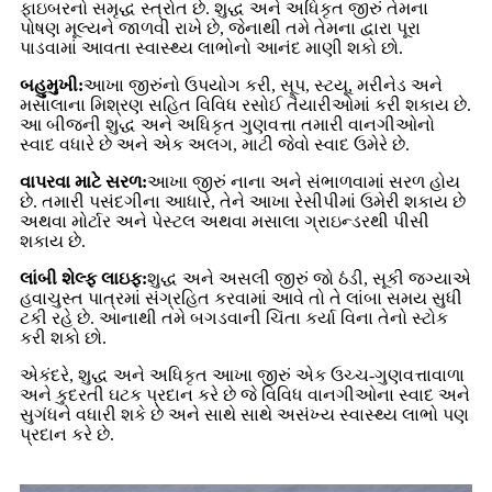
ફાઇબરનો સમૃદ્ધ સ્ત્રોત છે. શુદ્ધ અને અધિકૃત જીરું તેમના
પોષણ મૂલ્યને જાળવી રાખે છે, જેનાથી તમે તેમના દ્વારા પૂરા
પાડવામાં આવતા સ્વાસ્થ્ય લાભોનો આનંદ માણી શકો છો.
બહુમુખી:
આખા જીરુંનો ઉપયોગ કરી, સૂપ, સ્ટયૂ, મરીનેડ અને
મસાલાના મિશ્રણ સહિત વિવિધ રસોઈ તૈયારીઓમાં કરી શકાય છે.
આ બીજની શુદ્ધ અને અધિકૃત ગુણવત્તા તમારી વાનગીઓનો
સ્વાદ વધારે છે અને એક અલગ, માટી જેવો સ્વાદ ઉમેરે છે.
વાપરવા માટે સરળ:
આખા જીરું નાના અને સંભાળવામાં સરળ હોય
છે. તમારી પસંદગીના આધારે, તેને આખા રેસીપીમાં ઉમેરી શકાય છે
અથવા મોર્ટાર અને પેસ્ટલ અથવા મસાલા ગ્રાઇન્ડરથી પીસી
શકાય છે.
લાંબી શેલ્ફ લાઇફ:
શુદ્ધ અને અસલી જીરું જો ઠંડી, સૂકી જગ્યાએ
હવાચુસ્ત પાત્રમાં સંગ્રહિત કરવામાં આવે તો તે લાંબા સમય સુધી
ટકી રહે છે. આનાથી તમે બગડવાની ચિંતા કર્યા વિના તેનો સ્ટોક
કરી શકો છો.
એકંદરે, શુદ્ધ અને અધિકૃત આખા જીરું એક ઉચ્ચ-ગુણવત્તાવાળા
અને કુદરતી ઘટક પ્રદાન કરે છે જે વિવિધ વાનગીઓના સ્વાદ અને
સુગંધને વધારી શકે છે અને સાથે સાથે અસંખ્ય સ્વાસ્થ્ય લાભો પણ
પ્રદાન કરે છે.