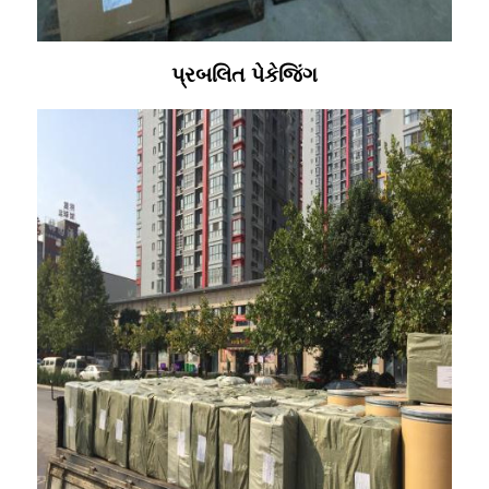
પ્રબલિત પેકેજિંગ