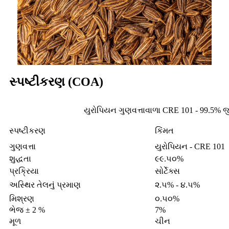
સ્પષ્ટીકરણ (COA)
યુરોપિયન ગુણવત્તાવાળા CRE 101 - 99.5% જ
સ્પષ્ટીકરણ
કિંમત
ગુણવત્તા
યુરોપિયન - CRE 101
શુદ્ધતા
૯૯.૫૦%
પ્રક્રિયા
સોર્ટેક્સ
અસ્થિર તેલનું પ્રમાણ
૨.૫% - ૪.૫%
મિશ્રણ
૦.૫૦%
ભેજ ± 2 %
7%
મૂળ
ચીન