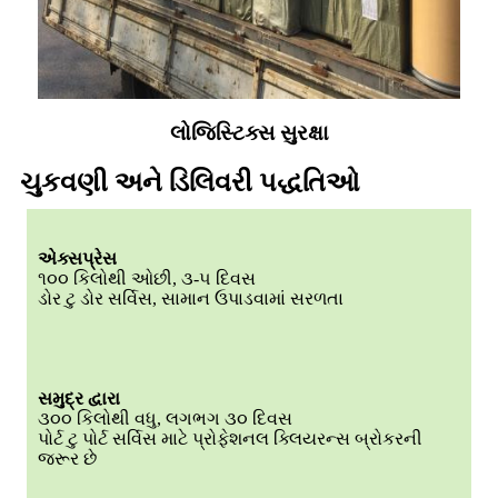
લોજિસ્ટિક્સ સુરક્ષા
ચુકવણી અને ડિલિવરી પદ્ધતિઓ
એક્સપ્રેસ
૧૦૦ કિલોથી ઓછી, ૩-૫ દિવસ
ડોર ટુ ડોર સર્વિસ, સામાન ઉપાડવામાં સરળતા
સમુદ્ર દ્વારા
૩૦૦ કિલોથી વધુ, લગભગ ૩૦ દિવસ
પોર્ટ ટુ પોર્ટ સર્વિસ માટે પ્રોફેશનલ ક્લિયરન્સ બ્રોકરની
જરૂર છે