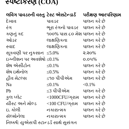
સ્પષ્ટીકરણ (COA)
લવિંગ પાવડરની વસ્તુ
ટેસ્ટ એસ
ટેન્ડાર્ડ
પરીક્ષણ આર
પરિણામ
દેખાવ
પાવડર
પાલન કરે છે
રંગ
ભૂરા રંગનો પાવડર
પાલન કરે છે
કણનું કદ
૧૦૦% પાસ ૮૦ મેશ
પાલન કરે છે
ઓડર
લાક્ષણિકતા
પાલન કરે છે
સ્વાદ
લાક્ષણિકતા
પાલન કરે છે
સૂકવણી પર નુકસાન
≤5.0%
૨.૨૦%
ઇગ્નીશન પર અવશેષો
≤0.1%
૦.૦૫%
શેષ એસીટોન
≤0.1%
પાલન કરે છે
શેષ ઇથેનોલ
≤0.5%
પાલન કરે છે
હીવ મેટલ્સ
≤૧૦ પીપીએમ
પાલન કરે છે
Na
≤0.1%
<0.1%
Pb
≤3 પીપીએમ
પાલન કરે છે
કુલ પ્લેટ
<1000CFU/ગ્રામ
પાલન કરે છે
યીસ્ટ અને મોલ્ડ
<100 CFU/ગ્રામ
પાલન કરે છે
ઇ. કોલી
નકારાત્મક
પાલન કરે છે
સૅલ્મોનેલા
નકારાત્મક
પાલન કરે છે
નિષ્કર્ષ: યુએસપી સ્ટાન્ડર્ડ સાથે સુસંગત