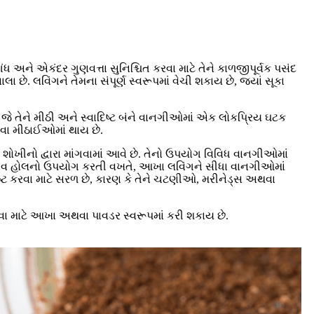
ધ અને એકંદર ગુણવત્તા સુનિશ્ચિત કરવા માટે તેને કાળજીપૂર્વક પસંદ
છે. લવિંગને તેમના સંપૂર્ણ સ્વરૂપમાં વેચી શકાય છે, જ્યાં સૂકા
ે, જે તેને મીઠી અને સ્વાદિષ્ટ બંને વાનગીઓમાં એક લોકપ્રિય ઘટક
ેવા મીઠાઈઓમાં થાય છે.
ા શોખીનો દ્વારા માંગવામાં આવે છે. તેનો ઉપયોગ વિવિધ વાનગીઓમાં
ટ ક્લોવ હોલનો ઉપયોગ કરતી વખતે, આખા લવિંગને સીધા વાનગીઓમાં
ષ્ટ કરવા માટે સરળ છે, કારણ કે તેને ચટણીઓ, મરીનેડ્સ અથવા
વા માટે આખા અથવા પાવડર સ્વરૂપમાં કરી શકાય છે.