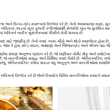
ા અને ઉચ્ચ-ગ્રેડ સ્વરૂપનો ઉલ્લેખ કરે છે. તેનો અસાધારણ સ્વાદ, સુગં
જે લવિંગના ઝાડના સૂકા ફૂલની કળીઓમાંથી મેળવેલો ખૂબ જ સુગંધિત મસાલા 
 લવિંગને બારીક સુસંગતતામાં પીસીને વેચી શકાય છે.
્વાદ માટે જાણીતું છે. તેનો સ્વાદ ગરમ, મીઠો અને થોડો મસાલેદાર હોય છ
ક, જેમ કે હેમ, મલ્ડ વાઇન, અથાણાં અને જિંજરબ્રેડ અને એપલ પાઇ જ
રેષ્ઠ રાંધણ અનુભવ પ્રદાન કરે છે, જે ઘણીવાર ગોર્મેટ શેફ અને રસોઈન
છે, જે વાનગીઓમાં સમૃદ્ધ અને વિશિષ્ટ સ્વાદ ઉમેરે છે. એક્સ્ક્વિઝિ
ી બાજુ, એક્સ્ક્વિઝિટ ક્લોવ પાવડર વધુ અનુકૂળ અને વાનગીઓમાં સમાવિ
ા લવિંગનો ઉલ્લેખ કરે છે જેનો ઉપયોગ વિવિધ વાનગીઓના સ્વાદને વધાર