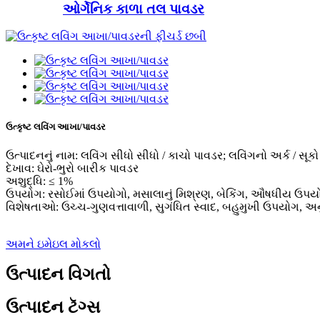
ઓર્ગેનિક કાળા તલ પાવડર
ઉત્કૃષ્ટ લવિંગ આખા/પાવડર
ઉત્પાદનનું નામ: લવિંગ સીધો સીધો / કાચો પાવડર; લવિંગનો અર્ક / સૂકો
દેખાવ: ઘેરો-ભુરો બારીક પાવડર
અશુદ્ધિ: ≤ 1%
ઉપયોગ: રસોઈમાં ઉપયોગો, મસાલાનું મિશ્રણ, બેકિંગ, ઔષધીય ઉપયો
વિશેષતાઓ: ઉચ્ચ-ગુણવત્તાવાળી, સુગંધિત સ્વાદ, બહુમુખી ઉપયોગ, અન
અમને ઇમેઇલ મોકલો
ઉત્પાદન વિગતો
ઉત્પાદન ટૅગ્સ