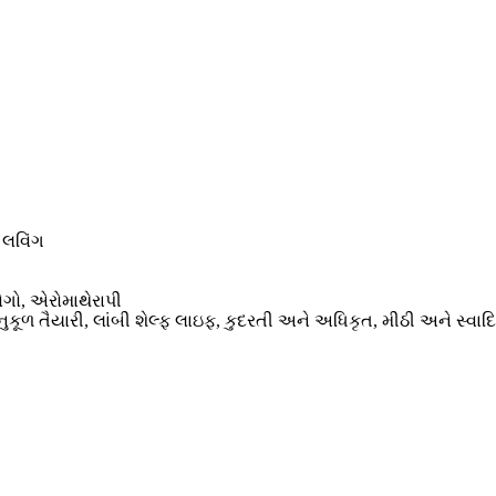
 લવિંગ
ગો, એરોમાથેરાપી
ુકૂળ તૈયારી, લાંબી શેલ્ફ લાઇફ, કુદરતી અને અધિકૃત, મીઠી અને સ્વા