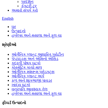
પ્રદર્શન
ફેક્ટરી ટૂર
અમારો સંપર્ક કરો
English
ઘર
ઉત્પાદનો
હર્બલ્સ અને મસાલા અને ફૂલ ચા
શ્રેણીઓ
ઓર્ગેનિક પ્લાન્ટ આધારિત પ્રોટીન
પેપ્ટાઇડ્સ અને એમિનો એસિડ
કુદરતી પોષક ઘટકો
કોસ્મેટિક કાચો માલ
ઓર્ગેનિક મશરૂમ પ્રોડક્ટ્સ
ઓર્ગેનિક પ્લાન્ટ અર્ક
ફળ અને શાકભાજી પાવડર
ખાદ્ય ઘટકો
વનસ્પતિ આવશ્યક તેલ
હર્બલ્સ અને મસાલા અને ફૂલ ચા
ફીચર્ડ ઉત્પાદનો