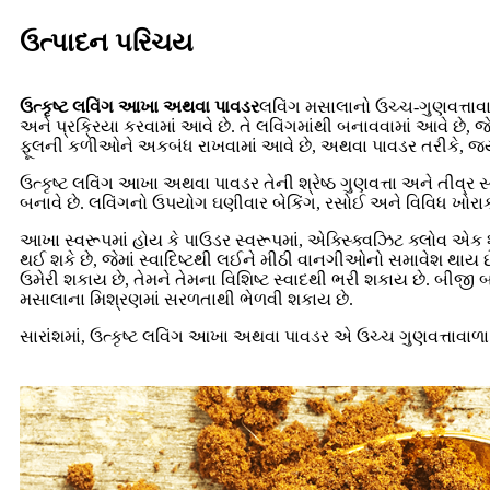
ઉત્પાદન પરિચય
ઉત્કૃષ્ટ લવિંગ આખા અથવા પાવડર
લવિંગ મસાલાનો ઉચ્ચ-ગુણવત્તાવાળ
અને પ્રક્રિયા કરવામાં આવે છે. તે લવિંગમાંથી બનાવવામાં આવે છે, 
ફૂલની કળીઓને અકબંધ રાખવામાં આવે છે, અથવા પાવડર તરીકે, જ્યાં
ઉત્કૃષ્ટ લવિંગ આખા અથવા પાવડર તેની શ્રેષ્ઠ ગુણવત્તા અને તીવ્ર સ
બનાવે છે. લવિંગનો ઉપયોગ ઘણીવાર બેકિંગ, રસોઈ અને વિવિધ ખોરા
આખા સ્વરૂપમાં હોય કે પાઉડર સ્વરૂપમાં, એક્સ્ક્વિઝિટ ક્લોવ એક શ્
થઈ શકે છે, જેમાં સ્વાદિષ્ટથી લઈને મીઠી વાનગીઓનો સમાવેશ થાય 
ઉમેરી શકાય છે, તેમને તેમના વિશિષ્ટ સ્વાદથી ભરી શકાય છે. બીજ
મસાલાના મિશ્રણમાં સરળતાથી ભેળવી શકાય છે.
સારાંશમાં, ઉત્કૃષ્ટ લવિંગ આખા અથવા પાવડર એ ઉચ્ચ ગુણવત્તાવાળ