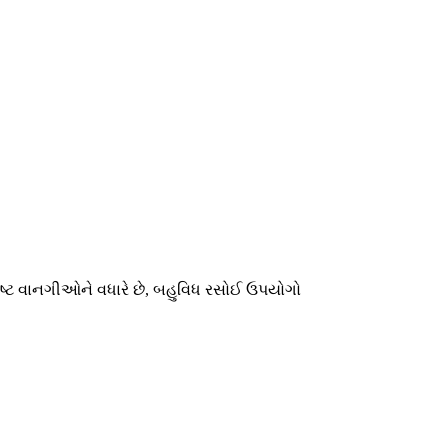
દિષ્ટ વાનગીઓને વધારે છે, બહુવિધ રસોઈ ઉપયોગો