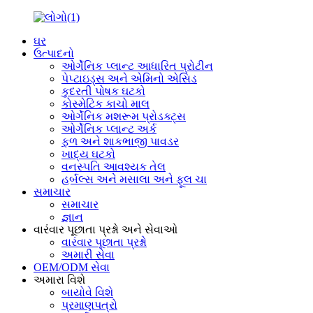
ઘર
ઉત્પાદનો
ઓર્ગેનિક પ્લાન્ટ આધારિત પ્રોટીન
પેપ્ટાઇડ્સ અને એમિનો એસિડ
કુદરતી પોષક ઘટકો
કોસ્મેટિક કાચો માલ
ઓર્ગેનિક મશરૂમ પ્રોડક્ટ્સ
ઓર્ગેનિક પ્લાન્ટ અર્ક
ફળ અને શાકભાજી પાવડર
ખાદ્ય ઘટકો
વનસ્પતિ આવશ્યક તેલ
હર્બલ્સ અને મસાલા અને ફૂલ ચા
સમાચાર
સમાચાર
જ્ઞાન
વારંવાર પૂછાતા પ્રશ્નો અને સેવાઓ
વારંવાર પૂછાતા પ્રશ્નો
અમારી સેવા
OEM/ODM સેવા
અમારા વિશે
બાયોવે વિશે
પ્રમાણપત્રો