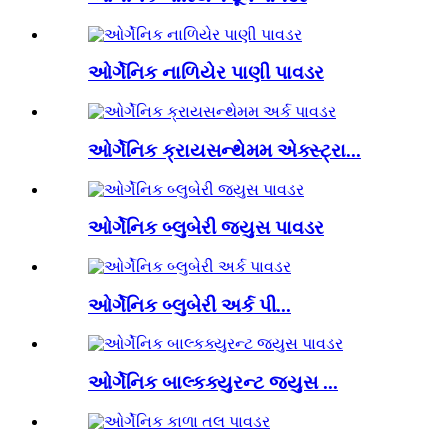
ઓર્ગેનિક નાળિયેર પાણી પાવડર
ઓર્ગેનિક ક્રાયસન્થેમમ એક્સ્ટ્રા...
ઓર્ગેનિક બ્લુબેરી જ્યુસ પાવડર
ઓર્ગેનિક બ્લુબેરી અર્ક પી...
ઓર્ગેનિક બાલ્કક્યુરન્ટ જ્યુસ ...