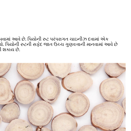
કાપવામાં આવે છે. પિયોની રુટ પરંપરાગત ચાઇનીઝ દવામાં એક
રવો. પિયોની રુટની સફેદ જાત ઉચ્ચ ગુણવત્તાની માનવામાં આવે છે
ી શકાય છે.