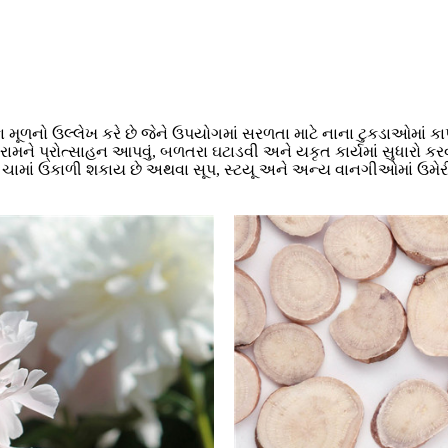
કા મૂળનો ઉલ્લેખ કરે છે જેને ઉપયોગમાં સરળતા માટે નાના ટુકડાઓમાં 
આરામને પ્રોત્સાહન આપવું, બળતરા ઘટાડવી અને યકૃત કાર્યમાં સુધારો ક
ેને ચામાં ઉકાળી શકાય છે અથવા સૂપ, સ્ટયૂ અને અન્ય વાનગીઓમાં ઉમેર