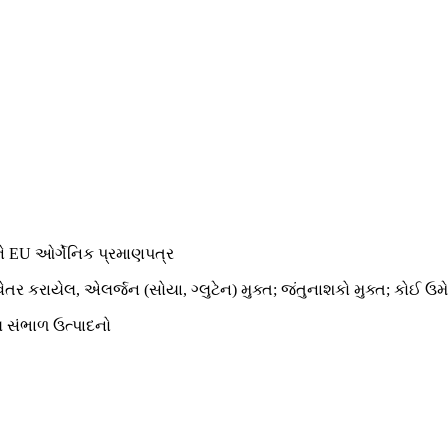
 EU ઓર્ગેનિક પ્રમાણપત્ર
વેતર કરાયેલ, એલર્જન (સોયા, ગ્લુટેન) મુક્ત; જંતુનાશકો મુક્ત; કોઈ ઉમે
ય સંભાળ ઉત્પાદનો