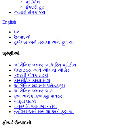
પ્રદર્શન
ફેક્ટરી ટૂર
અમારો સંપર્ક કરો
English
ઘર
ઉત્પાદનો
હર્બલ્સ અને મસાલા અને ફૂલ ચા
શ્રેણીઓ
ઓર્ગેનિક પ્લાન્ટ આધારિત પ્રોટીન
પેપ્ટાઇડ્સ અને એમિનો એસિડ
કુદરતી પોષક ઘટકો
કોસ્મેટિક કાચો માલ
ઓર્ગેનિક મશરૂમ પ્રોડક્ટ્સ
ઓર્ગેનિક પ્લાન્ટ અર્ક
ફળ અને શાકભાજી પાવડર
ખાદ્ય ઘટકો
વનસ્પતિ આવશ્યક તેલ
હર્બલ્સ અને મસાલા અને ફૂલ ચા
ફીચર્ડ ઉત્પાદનો