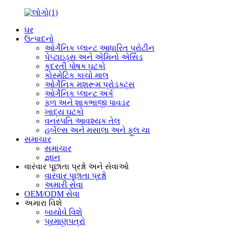
ઘર
ઉત્પાદનો
ઓર્ગેનિક પ્લાન્ટ આધારિત પ્રોટીન
પેપ્ટાઇડ્સ અને એમિનો એસિડ
કુદરતી પોષક ઘટકો
કોસ્મેટિક કાચો માલ
ઓર્ગેનિક મશરૂમ પ્રોડક્ટ્સ
ઓર્ગેનિક પ્લાન્ટ અર્ક
ફળ અને શાકભાજી પાવડર
ખાદ્ય ઘટકો
વનસ્પતિ આવશ્યક તેલ
હર્બલ્સ અને મસાલા અને ફૂલ ચા
સમાચાર
સમાચાર
જ્ઞાન
વારંવાર પૂછાતા પ્રશ્નો અને સેવાઓ
વારંવાર પૂછાતા પ્રશ્નો
અમારી સેવા
OEM/ODM સેવા
અમારા વિશે
બાયોવે વિશે
પ્રમાણપત્રો