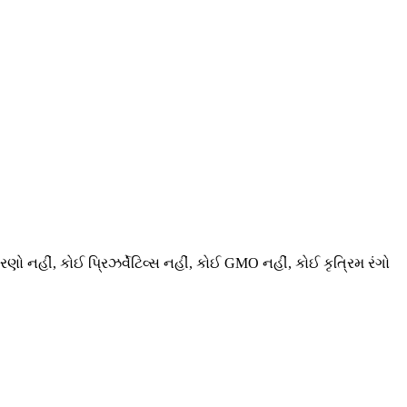
રણો નહીં, કોઈ પ્રિઝર્વેટિવ્સ નહીં, કોઈ GMO નહીં, કોઈ કૃત્રિમ રંગો