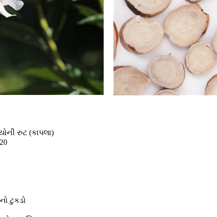
યોની રુટ (કાપલા)
20
નો ટુકડો