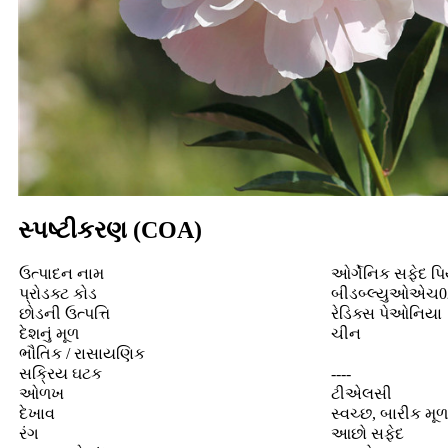
સ્પષ્ટીકરણ (COA)
ઉત્પાદન નામ
ઓર્ગેનિક સફેદ પિ
પ્રોડક્ટ કોડ
બીડબ્લ્યુઓએચ0
છોડની ઉત્પત્તિ
રેડિક્સ પેઓનિયા
દેશનું મૂળ
ચીન
ભૌતિક / રાસાયણિક
સક્રિય ઘટક
----
ઓળખ
ટીએલસી
દેખાવ
સ્વચ્છ, બારીક મૂળ
રંગ
આછો સફેદ