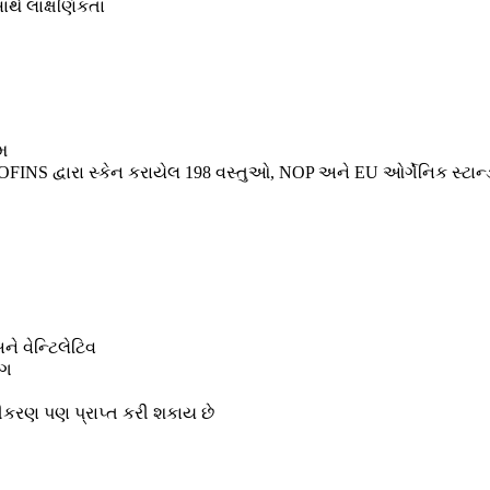
ાથે લાક્ષણિકતા
મ
S દ્વારા સ્કેન કરાયેલ 198 વસ્તુઓ, NOP અને EU ઓર્ગેનિક સ્ટાન્ડર્ડ
 અને વેન્ટિલેટિવ
ેગ
ટીકરણ પણ પ્રાપ્ત કરી શકાય છે