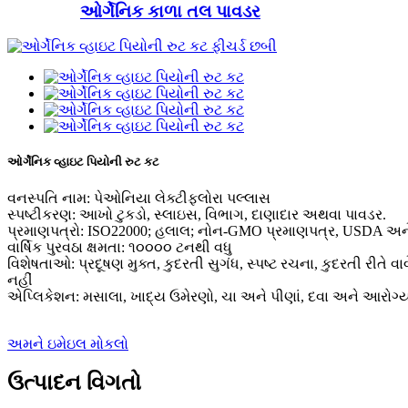
ઓર્ગેનિક કાળા તલ પાવડર
ઓર્ગેનિક વ્હાઇટ પિયોની રુટ કટ
વનસ્પતિ નામ: પેઓનિયા લેક્ટીફ્લોરા પલ્લાસ
સ્પષ્ટીકરણ: આખો ટુકડો, સ્લાઇસ, વિભાગ, દાણાદાર અથવા પાવડર.
પ્રમાણપત્રો: ISO22000; હલાલ; નોન-GMO પ્રમાણપત્ર, USDA અને
વાર્ષિક પુરવઠા ક્ષમતા: ૧૦૦૦૦ ટનથી વધુ
વિશેષતાઓ: પ્રદૂષણ મુક્ત, કુદરતી સુગંધ, સ્પષ્ટ રચના, કુદરતી રીતે વા
નહીં
એપ્લિકેશન: મસાલા, ખાદ્ય ઉમેરણો, ચા અને પીણાં, દવા અને આરોગ્
અમને ઇમેઇલ મોકલો
ઉત્પાદન વિગતો