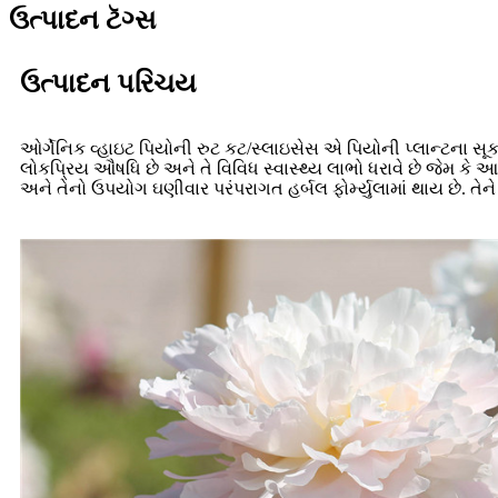
ઉત્પાદન ટૅગ્સ
ઉત્પાદન પરિચય
ઓર્ગેનિક વ્હાઇટ પિયોની રુટ કટ/સ્લાઇસેસ એ પિયોની પ્લાન્ટના સૂ
લોકપ્રિય ઔષધિ છે અને તે વિવિધ સ્વાસ્થ્ય લાભો ધરાવે છે જેમ કે 
અને તેનો ઉપયોગ ઘણીવાર પરંપરાગત હર્બલ ફોર્મ્યુલામાં થાય છે. ત