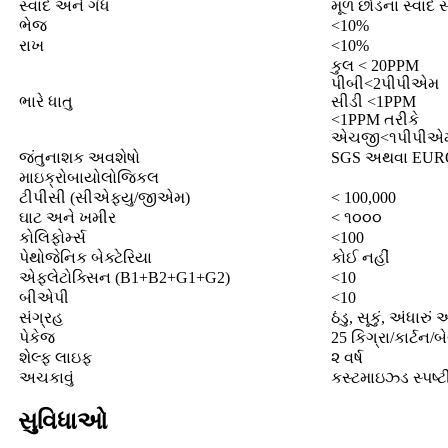
સ્વાદ અને ગંધ
મૂળ છોડના સ્વાદ સ
ભેજ
<10%
રાખ
<10%
કુલ < 20PPM
પીબી<2પીપીએમ
ભારે ધાતુ
સીડી <1PPM
<1PPM તરીકે
એચજી<૧પીપીએ
જંતુનાશક અવશેષો
SGS અથવા EUROFIN
માઇક્રોબાયોલોજિકલ
ટીપીસી (સીએફયુ/જીએમ)
< 100,000
ઘાટ અને ખમીર
< ૧૦૦૦
કોલિફોર્મ્સ
<100
પેથોજેનિક બેક્ટેરિયા
કોઈ નહીં
એફ્લેટોક્સિન (B1+B2+G1+G2)
<10
બીએપી
<10
સંગ્રહ
ઠંડુ, સૂકું, અંધારું
પેકેજ
25 કિગ્રા/કાર્ટન/બ
શેલ્ફ લાઇફ
૨ વર્ષ
અચકાવું
કસ્ટમાઇઝ્ડ સ્પષ્
સુવિધાઓ