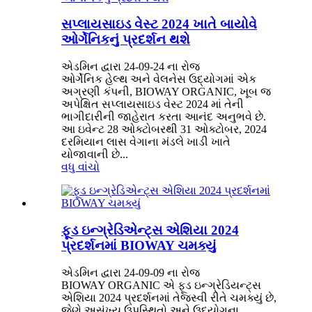
સપ્લાયસાઇડ વેસ્ટ 2024 ખાતે બાયોવે
ઓર્ગેનિકનું પ્રદર્શન થશે
એડમિન દ્વારા 24-09-24 ના રોજ
ઓર્ગેનિક હેલ્થ અને વેલનેસ ઉદ્યોગમાં એક
અગ્રણી કંપની, BIOWAY ORGANIC, ખૂબ જ
અપેક્ષિત સપ્લાયસાઇડ વેસ્ટ 2024 માં તેની
ભાગીદારીની જાહેરાત કરતા આનંદ અનુભવે છે.
આ ઇવેન્ટ 28 ઓક્ટોબરથી 31 ઓક્ટોબર, 2024
દરમિયાન લાસ વેગાના મંડલે ખાડી ખાતે
યોજાવાની છે...
વધુ વાંચો
ફૂડ ઇન્ગ્રેડિએન્ટ્સ એશિયા 2024
પ્રદર્શનમાં BIOWAY ચમક્યું
એડમિન દ્વારા 24-09-09 ના રોજ
BIOWAY ORGANIC એ ફૂડ ઇન્ગ્રેડિયન્ટ્સ
એશિયા 2024 પ્રદર્શનમાં તેજસ્વી રીતે ચમક્યું છે,
જેણે અસંખ્ય ઉપસ્થિતો અને ઉદ્યોગના