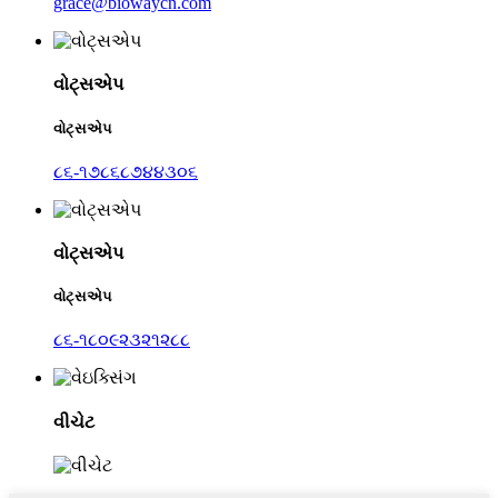
grace@biowaycn.com
વોટ્સએપ
વોટ્સએપ
૮૬-૧૭૮૬૮૭૪૪૩૦૬
વોટ્સએપ
વોટ્સએપ
૮૬-૧૮૦૯૨૩૨૧૨૮૮
વીચેટ