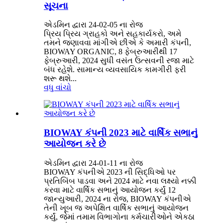
સૂચના
એડમિન દ્વારા 24-02-05 ના રોજ
પ્રિય પ્રિય ગ્રાહકો અને સહકાર્યકરો, અમે
તમને જણાવવા માંગીએ છીએ કે અમારી કંપની,
BIOWAY ORGANIC, 8 ફેબ્રુઆરીથી 17
ફેબ્રુઆરી, 2024 સુધી વસંત ઉત્સવની રજા માટે
બંધ રહેશે. સામાન્ય વ્યવસાયિક કામગીરી ફરી
શરૂ થશે...
વધુ વાંચો
BIOWAY કંપની 2023 માટે વાર્ષિક સભાનું
આયોજન કરે છે
એડમિન દ્વારા 24-01-11 ના રોજ
BIOWAY કંપનીએ 2023 ની સિદ્ધિઓ પર
પ્રતિબિંબ પાડવા અને 2024 માટે નવા લક્ષ્યો નક્કી
કરવા માટે વાર્ષિક સભાનું આયોજન કર્યું 12
જાન્યુઆરી, 2024 ના રોજ, BIOWAY કંપનીએ
તેની ખૂબ જ અપેક્ષિત વાર્ષિક સભાનું આયોજન
કર્યું, જેમાં તમામ વિભાગોના કર્મચારીઓને એકઠા