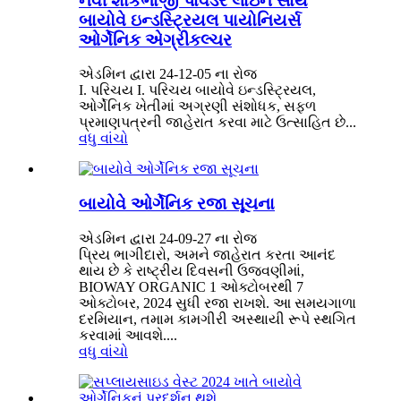
નવી શાકભાજી પાવડર લાઇન સાથે
બાયોવે ઇન્ડસ્ટ્રિયલ પાયોનિયર્સ
ઓર્ગેનિક એગ્રીકલ્ચર
એડમિન દ્વારા 24-12-05 ના રોજ
I. પરિચય I. પરિચય બાયોવે ઇન્ડસ્ટ્રિયલ,
ઓર્ગેનિક ખેતીમાં અગ્રણી સંશોધક, સફળ
પ્રમાણપત્રની જાહેરાત કરવા માટે ઉત્સાહિત છે...
વધુ વાંચો
બાયોવે ઓર્ગેનિક રજા સૂચના
એડમિન દ્વારા 24-09-27 ના રોજ
પ્રિય ભાગીદારો, અમને જાહેરાત કરતા આનંદ
થાય છે કે રાષ્ટ્રીય દિવસની ઉજવણીમાં,
BIOWAY ORGANIC 1 ઓક્ટોબરથી 7
ઓક્ટોબર, 2024 સુધી રજા રાખશે. આ સમયગાળા
દરમિયાન, તમામ કામગીરી અસ્થાયી રૂપે સ્થગિત
કરવામાં આવશે....
વધુ વાંચો