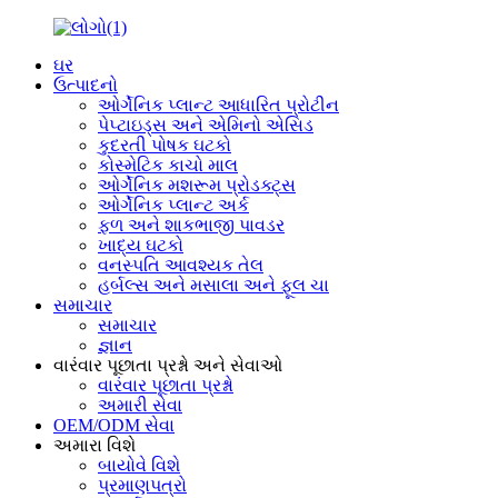
ઘર
ઉત્પાદનો
ઓર્ગેનિક પ્લાન્ટ આધારિત પ્રોટીન
પેપ્ટાઇડ્સ અને એમિનો એસિડ
કુદરતી પોષક ઘટકો
કોસ્મેટિક કાચો માલ
ઓર્ગેનિક મશરૂમ પ્રોડક્ટ્સ
ઓર્ગેનિક પ્લાન્ટ અર્ક
ફળ અને શાકભાજી પાવડર
ખાદ્ય ઘટકો
વનસ્પતિ આવશ્યક તેલ
હર્બલ્સ અને મસાલા અને ફૂલ ચા
સમાચાર
સમાચાર
જ્ઞાન
વારંવાર પૂછાતા પ્રશ્નો અને સેવાઓ
વારંવાર પૂછાતા પ્રશ્નો
અમારી સેવા
OEM/ODM સેવા
અમારા વિશે
બાયોવે વિશે
પ્રમાણપત્રો