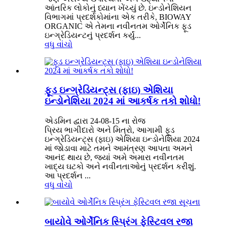
આંતરિક લોકોનું ધ્યાન ખેંચ્યું છે. ઇન્ડોનેશિયન
વિભાગમાં પ્રદર્શકોમાંના એક તરીકે, BIOWAY
ORGANIC એ તેમના નવીનતમ ઓર્ગેનિક ફૂડ
ઇન્ગ્રેડિયન્ટનું પ્રદર્શન કર્યું...
વધુ વાંચો
ફૂડ ઇન્ગ્રેડિયન્ટ્સ (ફાઇ) એશિયા
ઇન્ડોનેશિયા 2024 માં આકર્ષક તકો શોધો!
એડમિન દ્વારા 24-08-15 ના રોજ
પ્રિય ભાગીદારો અને મિત્રો, આગામી ફૂડ
ઇન્ગ્રેડિયન્ટ્સ (ફાઇ) એશિયા ઇન્ડોનેશિયા 2024
માં જોડાવા માટે તમને આમંત્રણ આપતા અમને
આનંદ થાય છે, જ્યાં અમે અમારા નવીનતમ
ખાદ્ય ઘટકો અને નવીનતાઓનું પ્રદર્શન કરીશું.
આ પ્રદર્શન ...
વધુ વાંચો
બાયોવે ઓર્ગેનિક સ્પ્રિંગ ફેસ્ટિવલ રજા