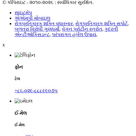
© કૉપિરાઇટ - ૨૦૧૦-૨૦૨૬ : સર્વાધિકાર સુરક્ષિત.
સાઇટમેપ
એએમપી મોબાઇલ
રોગપ્રતિકારક શક્તિ વધારનાર
,
રોગપ્રતિકારક શક્તિ સપોર્ટ
,
બળતરા વિરોધી ગુણધર્મો
,
વેગન પ્રોટીન સ્ત્રોત
,
કુદરતી
એન્ટીઑકિસડન્ટ
,
પરંપરાગત હર્બલ ઉપાય
,
x
ફોન
ટેલ
+૮૬-૦૨૯-૮૮૮૯૯૦૭૫
ઈ-મેલ
ઈ-મેલ