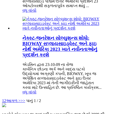
સપ્લાયસાઇડ પશ્ચિમ ઉત્તર અમેરિકા પ્રદર્શન 23
ઓક્ટોબરથી સફળતાપૂર્વક સમાપ્ત થયું ...
વધુ વાંચો
નેક્સ્ટ-જનરેશન સોલ્યુશન્સ શોધો:
BIOWAY સપ્લાયસાઇડવેસ્ટ અને ફાઇ
નોર્થ અમેરિકા 2023 ખાતે નવીનતાઓનું
પ્રદર્શન કરશે
એડમિન દ્વારા 23-10-09 ના રોજ
કાર્બનિક છોડના અર્ક અને ખાદ્ય ઘટકો
ઉદ્યોગમાં અગ્રણી કંપની, BIOWAY, ખૂબ જ
અપેક્ષિત સપ્લાયસાઇડવેસ્ટ અને ફાઇ ઉત્તર
અમેરિકા 2023 માં તેની ભાગીદારીની જાહેરાત
કરવા માટે ઉત્સાહિત છે. આ પ્રતિષ્ઠિત કાર્યક્રમ...
વધુ વાંચો
1
2
આગળ >
>>
પાનું 1 / 2