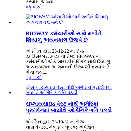
કરવામાં આવ્યા...
વધુ વાંચો
BIOWAY કર્મચારીઓ સાથે મળીને
શિયાળુ અયનકાળ ઉજવે છે
એડમિન દ્વારા 23-12-22 ના રોજ
22 ડિસેમ્બર, 2023 ના રોજ, BIOWAY ના
કર્મચારીઓ એક ખાસ ટીમ-બિલ્ટ સાથે શિયાળુ
અયનકાળના આગમનની ઉજવણી કરવા માટે
ભેગા થયા...
વધુ વાંચો
સપ્લાયસાઇડ વેસ્ટ નોર્થ અમેરિકા
પ્રદર્શનમાં બાયોવે ઓર્ગેનિકે ગતિ પકડી
એડમિન દ્વારા 23-10-31 ના રોજ
લાસ વેગાસ, નેવાડા - ખૂબ જ અપેક્ષિત