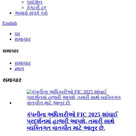
પ્રદર્શન
ફેક્ટરી ટૂર
અમારો સંપર્ક કરો
English
ઘર
સમાચાર
સમાચાર
સમાચાર
જ્ઞાન
સમાચાર
કંપનીના અધિકારીઓ FIC 2025 શાંઘાઈ
પ્રદર્શનમાં હાજરી આપશે, તમારી સાથે
વ્યક્તિગત વાતચીત માટે આતુર છે.