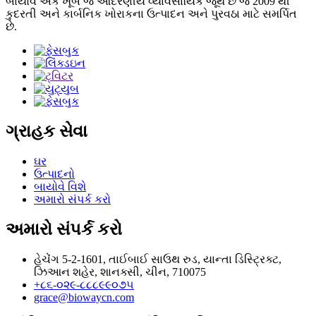
બાયોવે એક ખૂબ જ આદરણીય વ્યાવસાયિક જૂથ છે જે 2009 થી
કુદરતી અને કાર્બનિક ખોરાકના ઉત્પાદન અને પુરવઠા માટે સમર્પિત
છે.
ગ્રાહક સેવા
ઘર
ઉત્પાદનો
બાયોવે વિશે
અમારો સંપર્ક કરો
અમારો સંપર્ક કરો
હેચેંગ 5-2-1601, તાઈબાઈ સાઉથ રુડ, યાન્તા ડિસ્ટ્રિક્ટ,
ઝિઆન શહેર, શાનક્સી, ચીન, 710075
+૮૬-૦૨૯-૮૮૮૯૯૦૭૫
grace@biowaycn.com