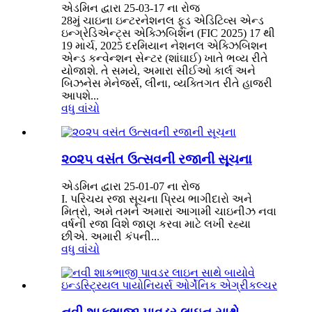
એડમિન દ્વારા 25-03-17 ના રોજ
28મું ચાઇના ઇન્ટરનેશનલ ફૂડ એડિટિવ્સ એન્ડ
ઇન્ગ્રેડિએન્ટ્સ એક્ઝિબિશન (FIC 2025) 17 થી
19 માર્ચ, 2025 દરમિયાન નેશનલ એક્ઝિબિશન
એન્ડ કન્વેન્શન સેન્ટર (શાંઘાઈ) ખાતે ભવ્ય રીતે
યોજાશે. તે સમયે, અમારા સીઈઓ કાર્લ અને
બિઝનેસ મેનેજર્સ, લીના, વ્યક્તિગત રીતે હાજરી
આપશે...
વધુ વાંચો
૨૦૨૫ વસંત ઉત્સવની રજાની સૂચના
એડમિન દ્વારા 25-01-07 ના રોજ
I. પરિચય રજા સૂચના પ્રિય ભાગીદારો અને
મિત્રો, અમે તમને અમારા આગામી ચાઇનીઝ નવા
વર્ષની રજા વિશે જાણ કરવા માટે લખી રહ્યા
છીએ. અમારી કંપની...
વધુ વાંચો