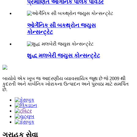
પ્રમાણિત ઓર્ગેનિક પાલક પાવડર
ઓર્ગેનિક સી બકથ્રોન જ્યુસ
કોન્સન્ટ્રેટ
શુદ્ધ મલબેરી જ્યુસ કોન્સન્ટ્રેટ
બાયોવે એક ખૂબ જ આદરણીય વ્યાવસાયિક જૂથ છે જે 2009 થી
કુદરતી અને કાર્બનિક ખોરાકના ઉત્પાદન અને પુરવઠા માટે સમર્પિત
છે.
ગ્રાહક સેવા