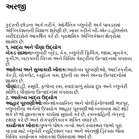
અરજી
કુદરતી છોડના અર્ક તરીકે, ઓર્ગેનિક બ્લુબેરી અર્ક પાવડરમાં
એપ્લિકેશનની વિશાળ શ્રેણી છે, ખાસ કરીને બી-એન્ડ હોલસેલ
ખરીદદારોને આકર્ષિત કરે છે. પ્રાથમિક એપ્લિકેશન ક્ષેત્રોમાં
શામેલ છે:
૧. ખાદ્ય અને પીણા ઉદ્યોગ
બેકડ સામાન:
બ્લુબેરી બ્રેડ, કેક, બ્લુબેરી ફિલિંગ, જામ, મૂનકેક,
કૂકીઝ, બટાકાની ચિપ્સ અને વિવિધ પેસ્ટ્રીના ઉત્પાદનમાં વપરાય
છે.
આરોગ્ય અને સુખાકારી ખોરાક:
આરોગ્ય પૂરવણીઓ, આઈસ્ક્રીમ,
કેન્ડી, ચોકલેટ, ચ્યુઇંગ ગમ, દૂધની ચા અને અન્ય ઉત્પાદનોમાં
શામેલ છે.
પીણાં:
દહીં, સ્મૂધી, ફળોના રસ, સ્વાદવાળું સોયા દૂધ અને બ્લુબેરી
સોલિડ પીણાંના ઉત્પાદનમાં વપરાય છે.
2. આરોગ્ય ખાદ્ય ઉદ્યોગ
આહાર પૂરવણીઓ:
એન્થોકયાનિન અને પોલીફેનોલ્સથી ભરપૂર,
બ્લુબેરીના અર્કનો ઉપયોગ આહાર પૂરવણીઓ બનાવવા માટે થઈ
શકે છે જે જ્ઞાનાત્મક કાર્યમાં સુધારો કરે છે, રક્તવાહિની તંત્રનું
રક્ષણ કરે છે અને રોગપ્રતિકારક શક્તિ વધારે છે.
કાર્યાત્મક ખોરાક:
પુષ્કળ પોષક તત્વો અને સ્વાસ્થ્ય લાભો પૂરા
પાડવા માટે બ્લુબેરી ન્યુટ્રિશન બાર અને એનર્જી ડ્રિંક્સ જેવા
વિવિધ કાર્યાત્મક ખોરાકમાં ઉમેરવામાં આવે છે.