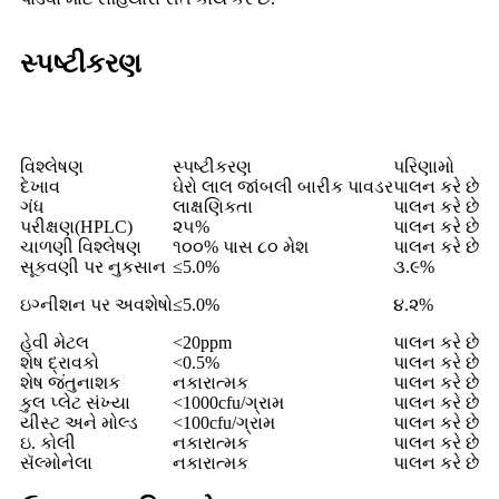
સ્પષ્ટીકરણ
વિશ્લેષણ
સ્પષ્ટીકરણ
પરિણામો
દેખાવ
ઘેરો લાલ જાંબલી બારીક પાવડર
પાલન કરે છે
ગંધ
લાક્ષણિકતા
પાલન કરે છે
પરીક્ષણ(HPLC)
૨૫%
પાલન કરે છે
ચાળણી વિશ્લેષણ
૧૦૦% પાસ ૮૦ મેશ
પાલન કરે છે
સૂકવણી પર નુકસાન
≤5.0%
૩.૯%
ઇગ્નીશન પર અવશેષો
≤5.0%
૪.૨%
હેવી મેટલ
<20ppm
પાલન કરે છે
શેષ દ્રાવકો
<0.5%
પાલન કરે છે
શેષ જંતુનાશક
નકારાત્મક
પાલન કરે છે
કુલ પ્લેટ સંખ્યા
<1000cfu/ગ્રામ
પાલન કરે છે
યીસ્ટ અને મોલ્ડ
<100cfu/ગ્રામ
પાલન કરે છે
ઇ. કોલી
નકારાત્મક
પાલન કરે છે
સૅલ્મોનેલા
નકારાત્મક
પાલન કરે છે