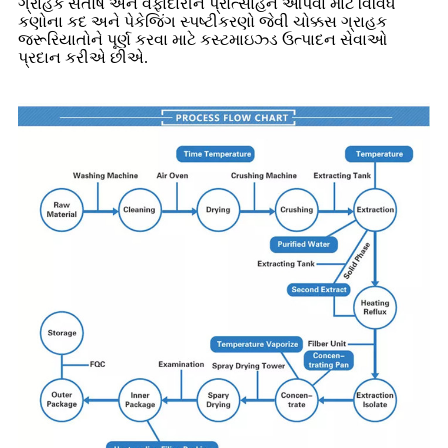
ગ્રાહક સંતોષ અને વફાદારીને પ્રોત્સાહન આપવા માટે વિવિધ
કણોના કદ અને પેકેજિંગ સ્પષ્ટીકરણો જેવી ચોક્કસ ગ્રાહક
જરૂરિયાતોને પૂર્ણ કરવા માટે કસ્ટમાઇઝ્ડ ઉત્પાદન સેવાઓ
પ્રદાન કરીએ છીએ.