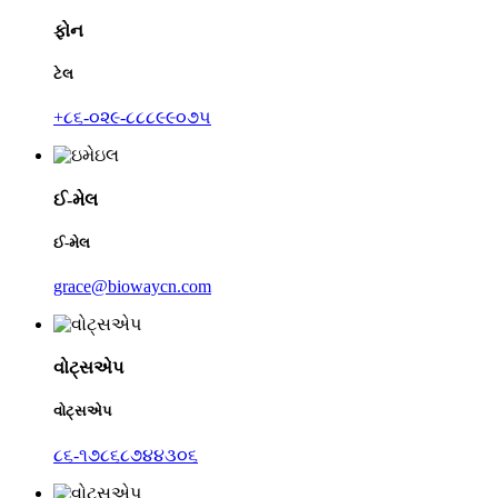
ફોન
ટેલ
+૮૬-૦૨૯-૮૮૮૯૯૦૭૫
ઈ-મેલ
ઈ-મેલ
grace@biowaycn.com
વોટ્સએપ
વોટ્સએપ
૮૬-૧૭૮૬૮૭૪૪૩૦૬