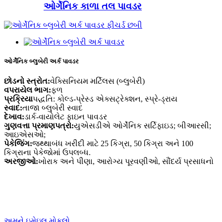
ઓર્ગેનિક કાળા તલ પાવડર
ઓર્ગેનિક બ્લુબેરી અર્ક પાવડર
છોડનો સ્ત્રોત:
વેક્સિનિયમ મર્ટિલસ (બ્લુબેરી)
વપરાયેલ ભાગ:
ફળ
પ્રક્રિયા
પદ્ધતિ: કોલ્ડ-પ્રેસ્ડ એક્સટ્રેક્શન, સ્પ્રે-ડ્રાય
સ્વાદ:
તાજા બ્લુબેરી સ્વાદ
દેખાવ:
ડાર્ક-વાયોલેટ ફાઇન પાવડર
ગુણવત્તા પ્રમાણપત્રો:
યુએસડીએ ઓર્ગેનિક સર્ટિફાઇડ; બીઆરસી;
આઇએસઓ;
પેકેજિંગ:
જથ્થાબંધ ખરીદી માટે 25 કિગ્રા, 50 કિગ્રા અને 100
કિગ્રાના પેકેજોમાં ઉપલબ્ધ.
અરજીઓ:
ખોરાક અને પીણા, આરોગ્ય પૂરવણીઓ, સૌંદર્ય પ્રસાધનો
અમને ઇમેઇલ મોકલો