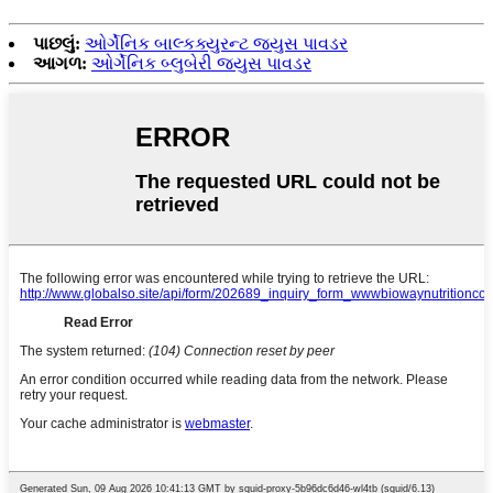
પાછલું:
ઓર્ગેનિક બાલ્કક્યુરન્ટ જ્યુસ પાવડર
આગળ:
ઓર્ગેનિક બ્લુબેરી જ્યુસ પાવડર