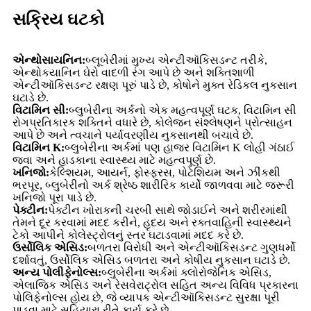
સક્રિય ઘટકો
એન્થોસાયનિન:
બ્લૂબેરીમાં મુખ્ય એન્ટીઑકિસડન્ટ તરીકે,
એન્થોકયાનિન ઘેરો વાદળી રંગ આપે છે અને શક્તિશાળી
એન્ટીઑકિસડન્ટ રક્ષણ પૂરું પાડે છે, કોષોને મુક્ત રેડિકલ નુકસાન
ઘટાડે છે.
વિટામિન સી:
બ્લુબેરીના અર્કનો એક મહત્વપૂર્ણ ઘટક, વિટામિન સી
રોગપ્રતિકારક શક્તિને વધારે છે, કોલેજન સંશ્લેષણને પ્રોત્સાહન
આપે છે અને ત્વચાને પર્યાવરણીય નુકસાનથી બચાવે છે.
વિટામિન K:
બ્લુબેરીના અર્કમાં પણ હાજર વિટામિન K લોહી ગંઠાઈ
જવા અને હાડકાના સ્વાસ્થ્ય માટે મહત્વપૂર્ણ છે.
ખનિજો:
કેલ્શિયમ, આયર્ન, ફોસ્ફરસ, પોટેશિયમ અને ઝીંકથી
ભરપૂર, બ્લુબેરીનો અર્ક શ્રેષ્ઠ શારીરિક કાર્યો જાળવવા માટે જરૂરી
ખનિજો પૂરા પાડે છે.
પેક્ટીન:
પેક્ટીન ખોરાકની ચરબી સાથે જોડાઈને અને શરીરમાંથી
તેમને દૂર કરવામાં મદદ કરીને, હૃદય અને રક્તવાહિની સ્વાસ્થ્યને
ટેકો આપીને કોલેસ્ટ્રોલનું સ્તર ઘટાડવામાં મદદ કરે છે.
ઉર્સોલિક એસિડ:
બળતરા વિરોધી અને એન્ટીઑકિસડન્ટ ગુણધર્મો
દર્શાવતું, ઉર્સોલિક એસિડ બળતરા અને કોષીય નુકસાન ઘટાડે છે.
અન્ય પોલીફેનોલ્સ:
બ્લુબેરીના અર્કમાં ક્લોરોજેનિક એસિડ,
એલાજિક એસિડ અને રેસવેરાટ્રોલ સહિત અન્ય વિવિધ પ્રકારના
પોલિફેનોલ્સ હોય છે, જે વ્યાપક એન્ટીઑકિસડન્ટ સુરક્ષા પૂરી
પાડવા માટે સહિયારા રીતે કાર્ય કરે છે.