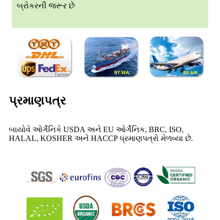
બ્રોકરની જરૂર છે
પ્રમાણપત્ર
બાયોવે ઓર્ગેનિકે USDA અને EU ઓર્ગેનિક, BRC, ISO,
HALAL, KOSHER અને HACCP પ્રમાણપત્રો મેળવ્યા છે.