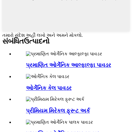
તમારો સંદેશ અહીં લખો અને અમને મોકલો.
સંબંધિત
ઉત્પાદનો
પ્રમાણિત ઓર્ગેનિક આલ્ફાલ્ફા પાવડર
ઓર્ગેનિક કેલ પાવડર
પ્રીમિયમ મિરેકલ ફ્રૂટ અર્ક