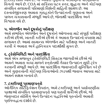
વિગતો આપે છે. COA માં સક્રિય ઘટક સ્તર, શુદ્ધતા અને કોઈપણ
સંબંધિત સલામતી પરિમાણો વિશેની માહિતી શામેલ છે. આ
દસ્તાવેજીકરણ અમારા ગ્રાહકોને ઉત્પાદનની ગુણવત્તા અને
પાલન ચકાસવાની મંજૂરી આપે છે, જેનાથી પારદર્શિતા અને
વિશ્વાસ વધે છે.
૫. એલર્જન અને દૂષકોનું પરીક્ષણ
અમે સંભવિત એલર્જન અને દૂષકોને ઓળખવા માટે સંપૂર્ણ પરીક્ષણ
કરીએ છીએ, ખાતરી કરીએ છીએ કે અમારા ઉત્પાદનો વપરાશ માટે
સલામત છે. આમાં સામાન્ય એલર્જન માટે પરીક્ષણ અને ખાતરી
કરવી કે અમારા અર્ક હાનિકારક પદાર્થોથી મુક્ત છે.
૬. ટ્રેસેબિલિટી અને પારદર્શિતા
અમે એક મજબૂત ટ્રેસેબિલિટી સિસ્ટમ જાળવીએ છીએ જે
અમને અમારા કાચા માલને સ્ત્રોતથી તૈયાર ઉત્પાદન સુધી ટ્રેક
કરવાની મંજૂરી આપે છે. આ પારદર્શિતા જવાબદારી સુનિશ્ચિત કરે છે
અને ગુણવત્તાની કોઈપણ ચિંતાઓનો ઝડપથી જવાબ આપવા માટે
અમને સક્ષમ બનાવે છે.
7. ટકાઉપણું પ્રમાણપત્રો
ઓર્ગેનિક સર્ટિફિકેશન ઉપરાંત, અમે ટકાઉપણું અને પર્યાવરણીય
પ્રથાઓ સંબંધિત પ્રમાણપત્રો પણ ધરાવી શકીએ છીએ, જે
જવાબદાર સોર્સિંગ અને ઉત્પાદન પદ્ધતિઓ પ્રત્યેની અમારી
પ્રતિબદ્ધતા દર્શાવે છે.