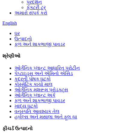
પ્રદર્શન
ફેક્ટરી ટૂર
અમારો સંપર્ક કરો
English
ઘર
ઉત્પાદનો
ફળ અને શાકભાજી પાવડર
શ્રેણીઓ
ઓર્ગેનિક પ્લાન્ટ આધારિત પ્રોટીન
પેપ્ટાઇડ્સ અને એમિનો એસિડ
કુદરતી પોષક ઘટકો
કોસ્મેટિક કાચો માલ
ઓર્ગેનિક મશરૂમ પ્રોડક્ટ્સ
ઓર્ગેનિક પ્લાન્ટ અર્ક
ફળ અને શાકભાજી પાવડર
ખાદ્ય ઘટકો
વનસ્પતિ આવશ્યક તેલ
હર્બલ્સ અને મસાલા અને ફૂલ ચા
ફીચર્ડ ઉત્પાદનો