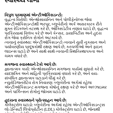
સ્વાસ્થ્ય લાભો
વિપુલ પ્રમાણમાં એન્ટીઑકિસડન્ટો:
વૃદ્ધત્વ વિરોધી: એન્થોસાયનિન અને પોલીફેનોલ્સ જેવા
એન્ટીઑકિસડન્ટોથી ભરપૂર, બ્લુબેરીનો અર્ક અસરકારક રીતે
મુક્ત રેડિકલને તટસ્થ કરે છે, ઓક્સિડેટીવ તણાવ ઘટાડે છે, વૃદ્ધત્વ
પ્રક્રિયામાં વિલંબ કરે છે અને કેન્સર, ડાયાબિટીસ અને હૃદય
રોગ જેવા ક્રોનિક રોગોને અટકાવે છે.
ત્વચાનું સ્વાસ્થ્ય: એન્ટીઑકિસડન્ટો ત્વચાને યુવી નુકસાન અને
પર્યાવરણીય પ્રદૂષકોથી રક્ષણ આપે છે, કરચલીઓ અને ફાઇન
લાઇન્સ ઘટાડે છે અને સાથે સાથે ત્વચાની સ્થિતિસ્થાપકતા અને
ચમક વધારે છે.
મગજના સ્વાસ્થ્યને ટેકો આપે છે:
જ્ઞાનાત્મક કાર્ય: એન્થોસાયનિન મગજના કાર્યમાં સુધારો કરે છે,
યાદશક્તિ અને માહિતી પ્રક્રિયામાં વધારો કરે છે, અને વય-
સંબંધિત જ્ઞાનાત્મક ઘટાડાને ધીમું કરે છે.
ન્યુરોડિજનરેટિવ રોગ નિવારણ: બ્લુબેરીના અર્કમાં રહેલા
એન્ટીઑકિસડન્ટ મગજના કોષોનું રક્ષણ કરે છે અને અલ્ઝાઇમર
અને પાર્કિન્સન રોગોનું જોખમ ઘટાડે છે.
હૃદયના સ્વાસ્થ્યને પ્રોત્સાહન આપે છે:
કોલેસ્ટ્રોલ ઘટાડો: બ્લુબેરીના અર્કમાં રહેલા એન્ટીઑકિસડન્ટ્સ
લો-ડેન્સિટી લિપોપ્રોટીન (LDL) કોલેસ્ટ્રોલ ઘટાડે છે, જેનાથી