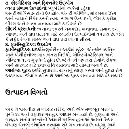
૩. કોસ્મેટિક્સ અને સ્કિનકેર ઉદ્યોગ
ત્વચા સંભાળ ઉત્પાદનો:
બ્લુબેરીના અર્કમાં રહેલા
એન્ટીઑકિસડન્ટોનો ઉપયોગ એન્ટી-એજિંગ, મોઇશ્ચરાઇઝિંગ
અને ત્વચાને રિપેર કરતી ત્વચા સંભાળ ઉત્પાદનો, જેમ કે ક્રીમ,
સીરમ અને માસ્ક બનાવવા માટે થઈ શકે છે.
સૌંદર્ય પ્રસાધનો:
ત્વચાના સ્વરને ચમકદાર બનાવવા, સમાન રંગ
આપવા અને ડાઘ ઘટાડવા માટે રચાયેલ ઉત્પાદનોમાં વપરાય છે, જેમ
કે સફેદ રંગના માસ્ક અને ડાઘ-ઘટાડવાના સીરમ.
૪. ફાર્માસ્યુટિકલ ઉદ્યોગ
ફાર્માસ્યુટિકલ ઘટકો:
બ્લુબેરીના અર્કમાં રહેલા એન્થોસાયનિન
અને પોલીફેનોલ્સમાં બળતરા વિરોધી, એન્ટિબેક્ટેરિયલ અને
એન્ટિવાયરલ ગુણધર્મો હોય છે, જે તેમને બળતરા રોગોને રોકવા
અને સારવાર માટે દવાઓ વિકસાવવા માટે યોગ્ય બનાવે છે.
આરોગ્ય પૂરક:
દ્રષ્ટિ સુધારવા, યકૃતનું રક્ષણ કરવા અને હૃદય રોગ
અટકાવવા જેવા કાર્યો સાથે આરોગ્ય પૂરક બનાવવા માટે વપરાય છે.
ઉત્પાદન વિગતો
એક વિશ્વસનીય સપ્લાયર તરીકે, અમે એક મજબૂત બ્રાન્ડ
પ્રતિષ્ઠા અને વફાદાર ગ્રાહક આધાર બનાવ્યો છે. ગુણવત્તા અને
ગ્રાહક સંતોષ પ્રત્યેની અમારી પ્રતિબદ્ધતાએ અમને સ્થિર
વેચાણ ચેનલો સ્થાપિત કરવામાં સક્ષમ બનાવ્યા છે. વધુમાં, અમે