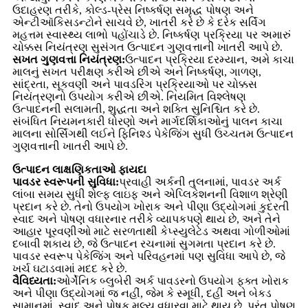
ઉદાહરણ તરીકે, કોલ્ડ-પ્રેસ નિષ્કર્ષણ સમૃદ્ધ પોષણ અને
એન્ટીઑકિસડન્ટોને સાચવે છે, ખાતરી કરે છે કે દરેક સર્વિંગ
મહત્તમ સ્વાસ્થ્ય લાભો પહોંચાડે છે. નિષ્કર્ષણ પ્રક્રિયા પર અમારું
ચોક્કસ નિયંત્રણ સુસંગત ઉત્પાદન ગુણવત્તાની ખાતરી આપે છે.
સખત ગુણવત્તા નિયંત્રણ:
ઉત્પાદન પ્રક્રિયા દરમ્યાન, અમે કાચા
માલનું સખત પરીક્ષણ કરીએ છીએ અને નિષ્કર્ષણ, ગાળણ,
સાંદ્રતા, સૂકવણી અને પાવડરિંગ પ્રક્રિયાઓ પર ચોક્કસ
નિયંત્રણનો ઉપયોગ કરીએ છીએ. નિયમિત વિશ્લેષણ
ઉત્પાદનની સલામતી, શુદ્ધતા અને શક્તિ સુનિશ્ચિત કરે છે.
સંબંધિત નિયમનકારી ધોરણો અને માર્ગદર્શિકાઓનું પાલન કાચા
માલના સોર્સિંગથી લઈને ફિનિશ્ડ પેકેજિંગ સુધી ઉચ્ચતમ ઉત્પાદન
ગુણવત્તાની ખાતરી આપે છે.
ઉત્પાદન લાક્ષણિકતાઓ ફાયદા
પાવડર સ્વરૂપની સુવિધા:
પ્રવાહી અર્કની તુલનામાં, પાવડર અર્ક
લાંબા સમય સુધી શેલ્ફ લાઇફ અને એપ્લિકેશનની વિશાળ શ્રેણી
પ્રદાન કરે છે. તેનો ઉપયોગ ખોરાક અને પીણા ઉદ્યોગમાં કુદરતી
સ્વાદ અને પોષણ વધારનાર તરીકે વ્યાપકપણે થાય છે, અને તેને
આહાર પૂરવણીઓ માટે સરળતાથી કેપ્સ્યુલેટેડ અથવા ગોળીઓમાં
દબાવી શકાય છે, જે ઉત્પાદન રચનામાં સુગમતા પ્રદાન કરે છે.
પાવડર સ્વરૂપ પેકેજિંગ અને પરિવહનમાં પણ સુવિધા આપે છે, જે
ખર્ચ ઘટાડવામાં મદદ કરે છે.
વૈવિધ્યતા:
ઓર્ગેનિક બ્લુબેરી અર્ક પાવડરનો ઉપયોગ ફક્ત ખોરાક
અને પીણા ઉદ્યોગમાં જ નહીં, જેમ કે સ્મૂધી, દહીં અને બેકડ
સામાનમાં, સ્વાદ અને પોષક મૂલ્ય વધારવા માટે થાય છે, પરંતુ પોષણ