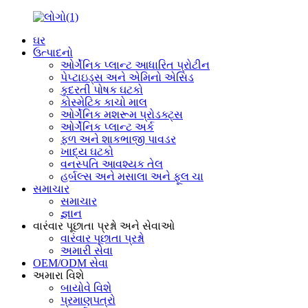
ઘર
ઉત્પાદનો
ઓર્ગેનિક પ્લાન્ટ આધારિત પ્રોટીન
પેપ્ટાઇડ્સ અને એમિનો એસિડ
કુદરતી પોષક ઘટકો
કોસ્મેટિક કાચો માલ
ઓર્ગેનિક મશરૂમ પ્રોડક્ટ્સ
ઓર્ગેનિક પ્લાન્ટ અર્ક
ફળ અને શાકભાજી પાવડર
ખાદ્ય ઘટકો
વનસ્પતિ આવશ્યક તેલ
હર્બલ્સ અને મસાલા અને ફૂલ ચા
સમાચાર
સમાચાર
જ્ઞાન
વારંવાર પૂછાતા પ્રશ્નો અને સેવાઓ
વારંવાર પૂછાતા પ્રશ્નો
અમારી સેવા
OEM/ODM સેવા
અમારા વિશે
બાયોવે વિશે
પ્રમાણપત્રો