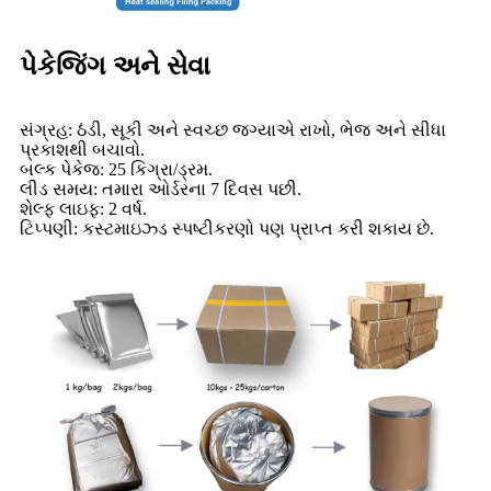
પેકેજિંગ અને સેવા
સંગ્રહ: ઠંડી, સૂકી અને સ્વચ્છ જગ્યાએ રાખો, ભેજ અને સીધા
પ્રકાશથી બચાવો.
બલ્ક પેકેજ: 25 કિગ્રા/ડ્રમ.
લીડ સમય: તમારા ઓર્ડરના 7 દિવસ પછી.
શેલ્ફ લાઇફ: 2 વર્ષ.
ટિપ્પણી: કસ્ટમાઇઝ્ડ સ્પષ્ટીકરણો પણ પ્રાપ્ત કરી શકાય છે.