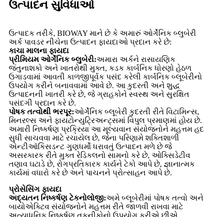
ઉત્પાદન સુવિધાઓ
ઉત્પાદક તરીકે, BIOWAY માને છે કે અમારું ઓર્ગેનિક બ્લુબેરી
અર્ક પાવડર નીચેના ઉત્પાદન ફાયદાઓ પ્રદાન કરે છે:
કાચા માલના ફાયદા
પ્રીમિયમ ઓર્ગેનિક બ્લુબેરી:
અમારા અર્કને રાસાયણિક
જંતુનાશકો અને ખાતરોથી મુક્ત, કડક કાર્બનિક ધોરણો હેઠળ
ઉગાડવામાં આવતી કાળજીપૂર્વક પસંદ કરેલી કાર્બનિક બ્લૂબેરીનો
ઉપયોગ કરીને બનાવવામાં આવે છે. આ કુદરતી અને શુદ્ધ
ઉત્પાદનની ખાતરી કરે છે, જે ગ્રાહકોને સ્વસ્થ અને સુરક્ષિત
પસંદગી પ્રદાન કરે છે.
પોષક તત્વોથી ભરપૂર:
ઓર્ગેનિક બ્લૂબેરી કુદરતી રીતે વિટામિન્સ,
મિનરલ્સ અને ફાયટોન્યુટ્રિઅન્ટ્સમાં વિપુલ પ્રમાણમાં હોય છે.
અમારી નિષ્કર્ષણ પ્રક્રિયા આ મૂલ્યવાન સંયોજનોને મહત્તમ હદ
સુધી સાચવવા માટે રચાયેલ છે, જેના પરિણામે શક્તિશાળી
એન્ટીઑકિસડન્ટ ગુણધર્મો ધરાવતું ઉત્પાદન મળે છે જે
અસરકારક રીતે મુક્ત રેડિકલનો સામનો કરે છે, ઓક્સિડેટીવ
તણાવ ઘટાડે છે, રોગપ્રતિકારક કાર્યને ટેકો આપે છે, જ્ઞાનાત્મક
કાર્યમાં વધારો કરે છે અને પાચનને પ્રોત્સાહન આપે છે.
પ્રોસેસિંગ ફાયદા
અદ્યતન નિષ્કર્ષણ ટેકનોલોજી:
અમે બ્લૂબેરીમાં પોષક તત્વો અને
બાયોએક્ટિવ સંયોજનોને મહત્તમ રીતે જાળવી રાખવા માટે
અત્યાધુનિક નિષ્કર્ષણ તકનીકોનો ઉપયોગ કરીએ છીએ.