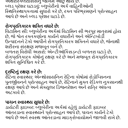
એથરોસ્ક્લેરોસિસનું જોખમ ઓછું થાય છે.
બ્લડ પ્રેશર ઘટાડવું: બ્લુબેરીનો અર્ક વાહિનીઓની
સ્થિતિસ્થાપકતામાં સુધારો કરે છે, રક્ત પરિભ્રમણને પ્રોત્સાહન
આપે છે અને બ્લડ પ્રેશર ઘટાડે છે.
રોગપ્રતિકારક શક્તિ વધારે છે:
વિટામિન સી: બ્લુબેરીના અર્કમાં વિટામિન સી ભરપૂર માત્રામાં હોય
છે, જે શ્વેત રક્તકણોના કાર્યને વધારીને અને એન્ટિબોડી
ઉત્પાદનને ટેકો આપીને રોગપ્રતિકારક શક્તિને વધારે છે, જેનાથી
શરીરના સંરક્ષણ મજબૂત બને છે.
બળતરા વિરોધી અસરો: એન્ટીઑકિસડન્ટો બળતરા ઘટાડે છે,
રોગપ્રતિકારક કોષોનું રક્ષણ કરે છે અને મજબૂત રોગપ્રતિકારક
શક્તિ સુનિશ્ચિત કરે છે.
દ્રષ્ટિનું રક્ષણ કરે છે:
રેટિના સ્વાસ્થ્ય: એન્થોસાયનિન રેટિના કોષોમાં રોડોપ્સિનના
પુનર્જીવનને પ્રોત્સાહન આપે છે, રેટિનાને મુક્ત રેડિકલ નુકસાનથી
રક્ષણ આપે છે અને મેક્યુલર ડિજનરેશન અને રાત્રિ અંધત્વ
અટકાવે છે.
પાચન સ્વાસ્થ્ય સુધારે છે:
ડાયેટરી ફાઇબર: બ્લુબેરીના અર્કમાં રહેલું ડાયેટરી ફાઇબર
આંતરડાના સ્વાસ્થ્યને પ્રોત્સાહન આપે છે, પાચન કાર્યને ટેકો
આપે છે અને સ્વસ્થ આંતરડાના માઇક્રોબાયોમને જાળવી રાખે છે.