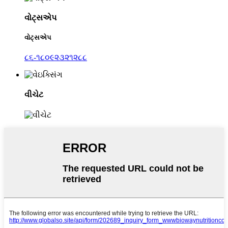
વોટ્સએપ
વોટ્સએપ
૮૬-૧૮૦૯૨૩૨૧૨૮૮
વીચેટ