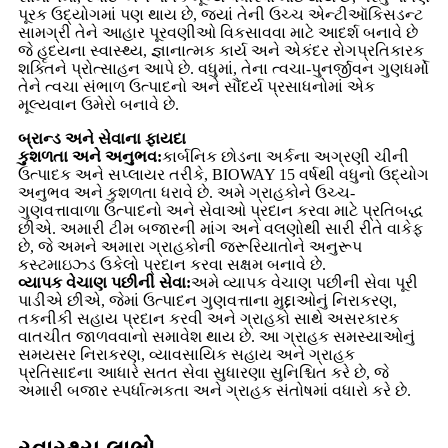
પૂરક ઉદ્યોગમાં પણ થાય છે, જ્યાં તેની ઉચ્ચ એન્ટીઑકિસડન્ટ
સામગ્રી તેને આહાર પૂરવણીઓ વિકસાવવા માટે આદર્શ બનાવે છે
જે હૃદયના સ્વાસ્થ્ય, જ્ઞાનાત્મક કાર્ય અને એકંદર રોગપ્રતિકારક
શક્તિને પ્રોત્સાહન આપે છે. વધુમાં, તેના ત્વચા-પુનર્જીવન ગુણધર્મો
તેને ત્વચા સંભાળ ઉત્પાદનો અને સૌંદર્ય પ્રસાધનોમાં એક
મૂલ્યવાન ઉમેરો બનાવે છે.
બ્રાન્ડ અને સેવાના ફાયદા
કુશળતા અને અનુભવ:
કાર્બનિક છોડના અર્કના અગ્રણી ચીની
ઉત્પાદક અને સપ્લાયર તરીકે, BIOWAY 15 વર્ષથી વધુનો ઉદ્યોગ
અનુભવ અને કુશળતા ધરાવે છે. અમે ગ્રાહકોને ઉચ્ચ-
ગુણવત્તાવાળા ઉત્પાદનો અને સેવાઓ પ્રદાન કરવા માટે પ્રતિબદ્ધ
છીએ. અમારી ટીમ બજારની માંગ અને વલણોથી સારી રીતે વાકેફ
છે, જે અમને અમારા ગ્રાહકોની જરૂરિયાતોને અનુરૂપ
કસ્ટમાઇઝ્ડ ઉકેલો પ્રદાન કરવા સક્ષમ બનાવે છે.
વ્યાપક વેચાણ પછીની સેવા:
અમે વ્યાપક વેચાણ પછીની સેવા પૂરી
પાડીએ છીએ, જેમાં ઉત્પાદન ગુણવત્તાના મુદ્દાઓનું નિરાકરણ,
તકનીકી સહાય પ્રદાન કરવી અને ગ્રાહકો સાથે અસરકારક
વાતચીત જાળવવાનો સમાવેશ થાય છે. આ ગ્રાહક સમસ્યાઓનું
સમયસર નિરાકરણ, વ્યાવસાયિક સહાય અને ગ્રાહક
પ્રતિસાદના આધારે સતત સેવા સુધારણા સુનિશ્ચિત કરે છે, જે
અમારી બજાર સ્પર્ધાત્મકતા અને ગ્રાહક સંતોષમાં વધારો કરે છે.