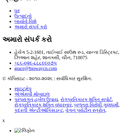
ઘર
ઉત્પાદનો
બાયોવે વિશે
અમારો સંપર્ક કરો
અમારો સંપર્ક કરો
હેચેંગ 5-2-1601, તાઈબાઈ સાઉથ રુડ, યાન્તા ડિસ્ટ્રિક્ટ,
ઝિઆન શહેર, શાનક્સી, ચીન, 710075
+૮૬-૦૨૯-૮૮૮૯૯૦૭૫
grace@biowaycn.com
© કૉપિરાઇટ - ૨૦૧૦-૨૦૨૬ : સર્વાધિકાર સુરક્ષિત.
સાઇટમેપ
એએમપી મોબાઇલ
પરંપરાગત હર્બલ ઉપાય
,
રોગપ્રતિકારક શક્તિ સપોર્ટ
,
રોગપ્રતિકારક શક્તિ વધારનાર
,
બળતરા વિરોધી ગુણધર્મો
,
કુદરતી એન્ટીઑકિસડન્ટ
,
વેગન પ્રોટીન સ્ત્રોત
,
x