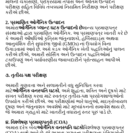
માલની ચકાસણી, પ્રક્રિયામાં તપાસ અને અંતિમ ઉત્પાદન
પરીક્ષણ સહિત વિવિધ તબક્કામાં નિયમિત નિરીક્ષણ અને પરીક્ષણ
કરીએ છીએ.
2. પ્રમાણિત ઓર્ગેનિક ઉત્પાદન
અમારા
ઓર્ગેનિક પ્લાન્ટ ઘટક ઉત્પાદનો છે
માન્ય પ્રમાણપત્ર
સંસ્થાઓ દ્વારા પ્રમાણિત ઓર્ગેનિક. આ પ્રમાણપત્ર ખાતરી કરે છે
કે અમારી ઔષધિઓ કૃત્રિમ જંતુનાશકો, હર્બિસાઇડ્સ અથવા
આનુવંશિક રીતે સુધારેલા જીવો (GMOs) ના ઉપયોગ વિના
ઉગાડવામાં આવે છે. અમે કડક ઓર્ગેનિક ખેતી પદ્ધતિઓનું પાલન
કરીએ છીએ, અમારી સોર્સિંગ અને ઉત્પાદન પદ્ધતિઓમાં
ટકાઉપણું અને પર્યાવરણીય જવાબદારીને પ્રોત્સાહન આપીએ
છીએ.
૩. તૃતીય-પક્ષ પરીક્ષણ
અમારી ગુણવત્તા અને સલામતીને વધુ સુનિશ્ચિત કરવા
માટે
ઓર્ગેનિક વનસ્પતિ ઘટકો
, અમે શુદ્ધતા, શક્તિ અને દૂષકો માટે
સખત પરીક્ષણ કરવા માટે સ્વતંત્ર તૃતીય-પક્ષ પ્રયોગશાળાઓનો
ઉપયોગ કરીએ છીએ. આ પરીક્ષણોમાં ભારે ધાતુઓ, માઇક્રોબાયલ
દૂષણ અને જંતુનાશક અવશેષો માટે મૂલ્યાંકનનો સમાવેશ થાય છે,
જે અમારા ગ્રાહકો માટે ખાતરીનું વધારાનું સ્તર પૂરું પાડે છે.
૪. વિશ્લેષણ પ્રમાણપત્રો (COA)
અમારા દરેક બેચ
ઓર્ગેનિક વનસ્પતિ ઘટકો
વિશ્લેષણ પ્રમાણપત્ર
(COA) સાથે આવે છે, જે અમારા ગુણવત્તા પરીક્ષણના પરિણામોની