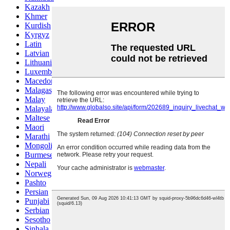
Kazakh
Khmer
Kurdish
Kyrgyz
Latin
Latvian
Lithuanian
Luxembou..
Macedonian
Malagasy
Malay
Malayalam
Maltese
Maori
Marathi
Mongolian
Burmese
Nepali
Norwegian
Pashto
Persian
Punjabi
Serbian
Sesotho
Sinhala