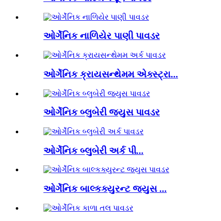
ઓર્ગેનિક નાળિયેર પાણી પાવડર
ઓર્ગેનિક ક્રાયસન્થેમમ એક્સ્ટ્રા...
ઓર્ગેનિક બ્લુબેરી જ્યુસ પાવડર
ઓર્ગેનિક બ્લુબેરી અર્ક પી...
ઓર્ગેનિક બાલ્કક્યુરન્ટ જ્યુસ ...