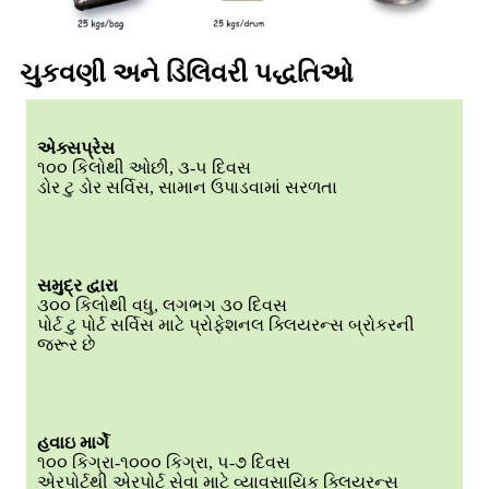
ચુકવણી અને ડિલિવરી પદ્ધતિઓ
એક્સપ્રેસ
૧૦૦ કિલોથી ઓછી, ૩-૫ દિવસ
ડોર ટુ ડોર સર્વિસ, સામાન ઉપાડવામાં સરળતા
સમુદ્ર દ્વારા
૩૦૦ કિલોથી વધુ, લગભગ ૩૦ દિવસ
પોર્ટ ટુ પોર્ટ સર્વિસ માટે પ્રોફેશનલ ક્લિયરન્સ બ્રોકરની
જરૂર છે
હવાઇ માર્ગે
૧૦૦ કિગ્રા-૧૦૦૦ કિગ્રા, ૫-૭ દિવસ
એરપોર્ટથી એરપોર્ટ સેવા માટે વ્યાવસાયિક ક્લિયરન્સ