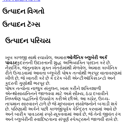
ઉત્પાદન વિગતો
ઉત્પાદન ટૅગ્સ
ઉત્પાદન પરિચય
ખૂબ કાળજી સાથે રચાયેલ, અમારા
ઓર્ગેનિક બ્લુબેરી અર્ક
પાવડર
કુદરતની ઉદારતાની શુદ્ધ અભિવ્યક્તિ પ્રદાન કરે છે.
નૈસર્ગિક, જંતુનાશક મુક્ત ખેતરોમાંથી મેળવેલ, અમારા કાર્બનિક
રીતે ઉગાડવામાં આવતા બ્લૂબેરી પોષક તત્વોથી ભરપૂર વાતાવરણમાં
ખીલે છે, જે ખાતરી કરે છે કે દરેક બેરી એન્ટીઑકિસડન્ટો અને
કુદરતી ગુણોથી ભરપૂર છે.
પોષક તત્વોના નાજુક સંતુલન, ખાસ કરીને શક્તિશાળી
એન્થોસાયનિનને જાળવવા માટે અમે સૌમ્ય, ઠંડા દબાવીને
નિષ્કર્ષણ પદ્ધતિનો ઉપયોગ કરીએ છીએ. આ કઠોર, ઉચ્ચ-
તાપમાન સારવારને ટાળે છે જે મૂલ્યવાન સંયોજનોને બગાડી શકે
છે. પરિણામી અર્કને પછી કાળજીપૂર્વક કેન્દ્રિત કરવામાં આવે છે
અને બારીક પાવડરમાં સ્પ્રે-સૂકવવામાં આવે છે, જે તેનો જીવંત રંગ
અને બ્લુબેરીની સ્વાદિષ્ટતાના સંપૂર્ણ સ્પેક્ટ્રમને જાળવી રાખે છે.