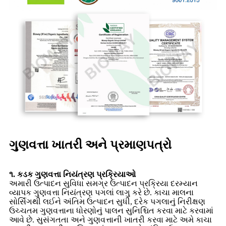
ગુણવત્તા ખાતરી અને પ્રમાણપત્રો
૧. કડક ગુણવત્તા નિયંત્રણ પ્રક્રિયાઓ
અમારી ઉત્પાદન સુવિધા સમગ્ર ઉત્પાદન પ્રક્રિયા દરમ્યાન
વ્યાપક ગુણવત્તા નિયંત્રણ પગલાં લાગુ કરે છે. કાચા માલના
સોર્સિંગથી લઈને અંતિમ ઉત્પાદન સુધી, દરેક પગલાનું નિરીક્ષણ
ઉચ્ચતમ ગુણવત્તાના ધોરણોનું પાલન સુનિશ્ચિત કરવા માટે કરવામાં
આવે છે. સુસંગતતા અને ગુણવત્તાની ખાતરી કરવા માટે અમે કાચા