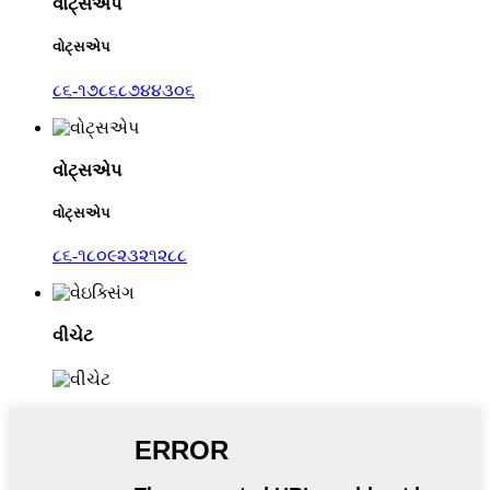
વોટ્સએપ
વોટ્સએપ
૮૬-૧૭૮૬૮૭૪૪૩૦૬
વોટ્સએપ
વોટ્સએપ
૮૬-૧૮૦૯૨૩૨૧૨૮૮
વીચેટ