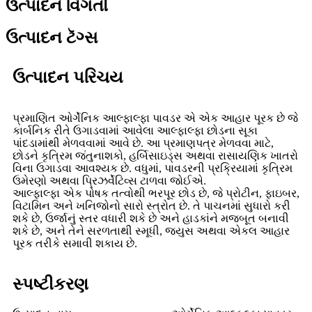
ઉત્પાદન વિગતો
ઉત્પાદન ટૅગ્સ
ઉત્પાદન પરિચય
પ્રમાણિત ઓર્ગેનિક આલ્ફાલ્ફા પાવડર એ એક આહાર પૂરક છે જે
કાર્બનિક રીતે ઉગાડવામાં આવેલા આલ્ફાલ્ફા છોડના સૂકા
પાંદડામાંથી મેળવવામાં આવે છે. આ પ્રમાણપત્ર મેળવવા માટે,
છોડને કૃત્રિમ જંતુનાશકો, હર્બિસાઇડ્સ અથવા રાસાયણિક ખાતરો
વિના ઉગાડવા આવશ્યક છે. વધુમાં, પાવડરની પ્રક્રિયામાં કૃત્રિમ
ઉમેરણો અથવા પ્રિઝર્વેટિવ્સ ટાળવા જોઈએ.
આલ્ફાલ્ફા એક પોષક તત્વોથી ભરપૂર છોડ છે, જે પ્રોટીન, ફાઇબર,
વિટામિન અને ખનિજોનો સારો સ્ત્રોત છે. તે પાચનમાં સુધારો કરી
શકે છે, ઉર્જાનું સ્તર વધારી શકે છે અને હાડકાંને મજબૂત બનાવી
શકે છે, અને તેને સરળતાથી સ્મૂધી, જ્યુસ અથવા એકલ આહાર
પૂરક તરીકે સમાવી શકાય છે.
સ્પષ્ટીકરણ