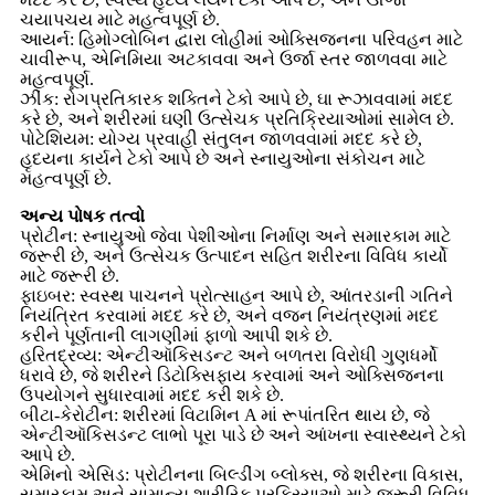
ચયાપચય માટે મહત્વપૂર્ણ છે.
આયર્ન: હિમોગ્લોબિન દ્વારા લોહીમાં ઓક્સિજનના પરિવહન માટે
ચાવીરૂપ, એનિમિયા અટકાવવા અને ઉર્જા સ્તર જાળવવા માટે
મહત્વપૂર્ણ.
ઝીંક: રોગપ્રતિકારક શક્તિને ટેકો આપે છે, ઘા રૂઝાવવામાં મદદ
કરે છે, અને શરીરમાં ઘણી ઉત્સેચક પ્રતિક્રિયાઓમાં સામેલ છે.
પોટેશિયમ: યોગ્ય પ્રવાહી સંતુલન જાળવવામાં મદદ કરે છે,
હૃદયના કાર્યને ટેકો આપે છે અને સ્નાયુઓના સંકોચન માટે
મહત્વપૂર્ણ છે.
અન્ય પોષક તત્વો
પ્રોટીન: સ્નાયુઓ જેવા પેશીઓના નિર્માણ અને સમારકામ માટે
જરૂરી છે, અને ઉત્સેચક ઉત્પાદન સહિત શરીરના વિવિધ કાર્યો
માટે જરૂરી છે.
ફાઇબર: સ્વસ્થ પાચનને પ્રોત્સાહન આપે છે, આંતરડાની ગતિને
નિયંત્રિત કરવામાં મદદ કરે છે, અને વજન નિયંત્રણમાં મદદ
કરીને પૂર્ણતાની લાગણીમાં ફાળો આપી શકે છે.
હરિતદ્રવ્ય: એન્ટીઑકિસડન્ટ અને બળતરા વિરોધી ગુણધર્મો
ધરાવે છે, જે શરીરને ડિટોક્સિફાય કરવામાં અને ઓક્સિજનના
ઉપયોગને સુધારવામાં મદદ કરી શકે છે.
બીટા-કેરોટીન: શરીરમાં વિટામિન A માં રૂપાંતરિત થાય છે, જે
એન્ટીઑકિસડન્ટ લાભો પૂરા પાડે છે અને આંખના સ્વાસ્થ્યને ટેકો
આપે છે.
એમિનો એસિડ: પ્રોટીનના બિલ્ડીંગ બ્લોક્સ, જે શરીરના વિકાસ,
સમારકામ અને સામાન્ય શારીરિક પ્રક્રિયાઓ માટે જરૂરી વિવિધ