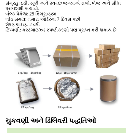
સંગ્રહ: ઠંડી, સૂકી અને સ્વચ્છ જગ્યાએ રાખો, ભેજ અને સીધા
પ્રકાશથી બચાવો.
બલ્ક પેકેજ: 25 કિગ્રા/ડ્રમ.
લીડ સમય: તમારા ઓર્ડરના 7 દિવસ પછી.
શેલ્ફ લાઇફ: 2 વર્ષ.
ટિપ્પણી: કસ્ટમાઇઝ્ડ સ્પષ્ટીકરણો પણ પ્રાપ્ત કરી શકાય છે.
ચુકવણી અને ડિલિવરી પદ્ધતિઓ