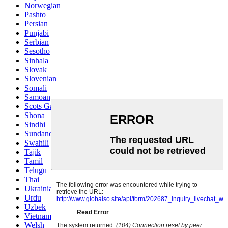
Norwegian
Pashto
Persian
Punjabi
Serbian
Sesotho
Sinhala
Slovak
Slovenian
Somali
Samoan
Scots Gaelic
Shona
Sindhi
Sundanese
Swahili
Tajik
Tamil
Telugu
Thai
Ukrainian
Urdu
Uzbek
Vietnamese
Welsh