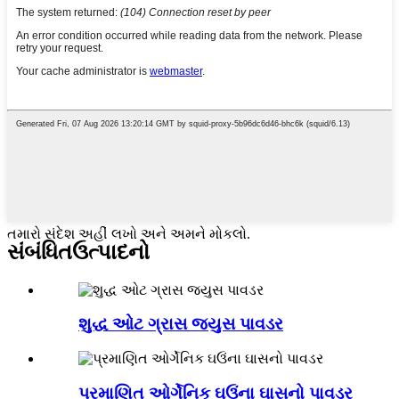
તમારો સંદેશ અહીં લખો અને અમને મોકલો.
સંબંધિત
ઉત્પાદનો
શુદ્ધ ઓટ ગ્રાસ જ્યુસ પાવડર
પ્રમાણિત ઓર્ગેનિક ઘઉંના ઘાસનો પાવડર