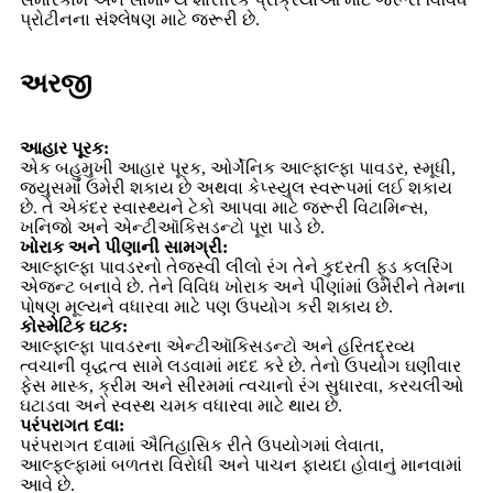
પ્રોટીનના સંશ્લેષણ માટે જરૂરી છે.
અરજી
આહાર પૂરક:
એક બહુમુખી આહાર પૂરક, ઓર્ગેનિક આલ્ફાલ્ફા પાવડર, સ્મૂધી,
જ્યુસમાં ઉમેરી શકાય છે અથવા કેપ્સ્યુલ સ્વરૂપમાં લઈ શકાય
છે. તે એકંદર સ્વાસ્થ્યને ટેકો આપવા માટે જરૂરી વિટામિન્સ,
ખનિજો અને એન્ટીઑકિસડન્ટો પૂરા પાડે છે.
ખોરાક અને પીણાની સામગ્રી:
આલ્ફાલ્ફા પાવડરનો તેજસ્વી લીલો રંગ તેને કુદરતી ફૂડ કલરિંગ
એજન્ટ બનાવે છે. તેને વિવિધ ખોરાક અને પીણાંમાં ઉમેરીને તેમના
પોષણ મૂલ્યને વધારવા માટે પણ ઉપયોગ કરી શકાય છે.
કોસ્મેટિક ઘટક:
આલ્ફાલ્ફા પાવડરના એન્ટીઑકિસડન્ટો અને હરિતદ્રવ્ય
ત્વચાની વૃદ્ધત્વ સામે લડવામાં મદદ કરે છે. તેનો ઉપયોગ ઘણીવાર
ફેસ માસ્ક, ક્રીમ અને સીરમમાં ત્વચાનો રંગ સુધારવા, કરચલીઓ
ઘટાડવા અને સ્વસ્થ ચમક વધારવા માટે થાય છે.
પરંપરાગત દવા:
પરંપરાગત દવામાં ઐતિહાસિક રીતે ઉપયોગમાં લેવાતા,
આલ્ફલ્ફામાં બળતરા વિરોધી અને પાચન ફાયદા હોવાનું માનવામાં
આવે છે.