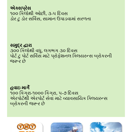
એક્સપ્રેસ
૧૦૦ કિલોથી ઓછી, ૩-૫ દિવસ
ડોર ટુ ડોર સર્વિસ, સામાન ઉપાડવામાં સરળતા
સમુદ્ર દ્વારા
૩૦૦ કિલોથી વધુ, લગભગ ૩૦ દિવસ
પોર્ટ ટુ પોર્ટ સર્વિસ માટે પ્રોફેશનલ ક્લિયરન્સ બ્રોકરની
જરૂર છે
હવાઇ માર્ગે
૧૦૦ કિગ્રા-૧૦૦૦ કિગ્રા, ૫-૭ દિવસ
એરપોર્ટથી એરપોર્ટ સેવા માટે વ્યાવસાયિક ક્લિયરન્સ
બ્રોકરની જરૂર છે