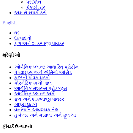
પ્રદર્શન
ફેક્ટરી ટૂર
અમારો સંપર્ક કરો
English
ઘર
ઉત્પાદનો
ફળ અને શાકભાજી પાવડર
શ્રેણીઓ
ઓર્ગેનિક પ્લાન્ટ આધારિત પ્રોટીન
પેપ્ટાઇડ્સ અને એમિનો એસિડ
કુદરતી પોષક ઘટકો
કોસ્મેટિક કાચો માલ
ઓર્ગેનિક મશરૂમ પ્રોડક્ટ્સ
ઓર્ગેનિક પ્લાન્ટ અર્ક
ફળ અને શાકભાજી પાવડર
ખાદ્ય ઘટકો
વનસ્પતિ આવશ્યક તેલ
હર્બલ્સ અને મસાલા અને ફૂલ ચા
ફીચર્ડ ઉત્પાદનો