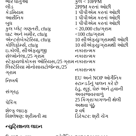
ભારે ધાતુઓ
કુલ < 10PPM
લીડ
2PPM કરતાં ઓછી
કેડમિયમ
1 પીપીએમ કરતાં ઓછી
આર્સેનિક
1 પીપીએમ કરતાં ઓછી
બુધ
1 પીપીએમ કરતાં ઓછી
કુલ પ્લેટ ગણતરી, cfu/g
< 20,000 cfu/ગ્રામ
ઘાટ અને ખમીર, cfu/g
<100 cfu/ગ્રામ
એન્ટરોબેક્ટેરિયા, cfu/g
10 સીએફયુ/ગ્રામથી ઓછી
કોલિફોર્મ્સ, cfu/g
10 સીએફયુ/ગ્રામથી ઓછી
ઇ.કોલી, સીએફયુ/જી
નકારાત્મક
સૅલ્મોનેલા,/25 ગ્રામ
નકારાત્મક
સ્ટેફાયલોકોકસ ઓરિયસ,/25 ગ્રામ
નકારાત્મક
લિસ્ટેરિયા મોનોસાયટોજેન્સ,/25
નકારાત્મક
ગ્રામ
EU અને NOP ઓર્ગેનિક
નિષ્કર્ષ
સ્ટાન્ડર્ડનું પાલન કરે છે
ઠંડુ, સૂકું, ઘેરું અને હવાની
સંગ્રહ
અવરજવરવાળું
25 કિગ્રા/કાગળની થેલી
પેકિંગ
અથવા પૂંઠું
શેલ્ફ લાઇફ
૨ વર્ષ
વિશ્લેષણ: શ્રીમતી મા
ડિરેક્ટર: શ્રી ચેંગ
ન્યુટ્રિશનલ લાઇન