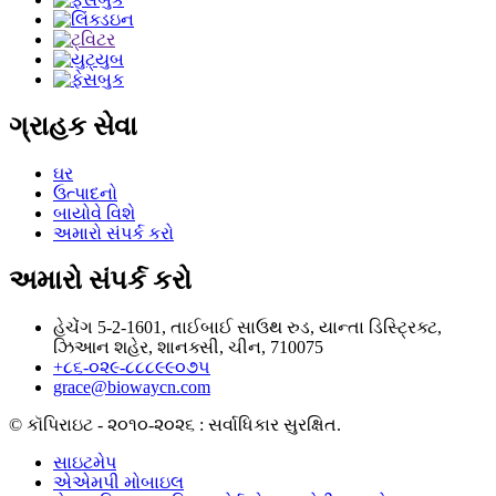
ગ્રાહક સેવા
ઘર
ઉત્પાદનો
બાયોવે વિશે
અમારો સંપર્ક કરો
અમારો સંપર્ક કરો
હેચેંગ 5-2-1601, તાઈબાઈ સાઉથ રુડ, યાન્તા ડિસ્ટ્રિક્ટ,
ઝિઆન શહેર, શાનક્સી, ચીન, 710075
+૮૬-૦૨૯-૮૮૮૯૯૦૭૫
grace@biowaycn.com
© કૉપિરાઇટ - ૨૦૧૦-૨૦૨૬ : સર્વાધિકાર સુરક્ષિત.
સાઇટમેપ
એએમપી મોબાઇલ