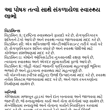
આ પોષક તત્વો સાથે સંકળાયેલા સ્વાસ્થ્ય
લાભો
વિટામિન્સ
વિટામિન A: દ્રષ્ટિના સ્વાસ્થ્યને ફાયદો કરે છે, રોગપ્રતિકારક
શક્તિને ટેકો આપે છે અને સ્વસ્થ ત્વચા જાળવવામાં મદદ કરે છે.
વિટામિન સી: એક શક્તિશાળી એન્ટીઑકિસડન્ટ તરીકે કાર્ય કરે
છે, રોગપ્રતિકારક શક્તિ વધારે છે અને સ્વસ્થ પેશીઓ માટે
કોલેજન સંશ્લેષણમાં મદદ કરે છે.
વિટામિન ઇ: કોષોને ઓક્સિડેટીવ નુકસાનથી રક્ષણ આપે છે,
ત્વચાના સ્વાસ્થ્ય અને એકંદર સુખાકારીમાં ફાળો આપે છે.
વિટામિન K: લોહી ગંઠાઈ જવાની પ્રક્રિયામાં મહત્વપૂર્ણ ભૂમિકા
ભજવે છે અને હાડકાના સ્વાસ્થ્ય માટે મહત્વપૂર્ણ છે.
બી કોમ્પ્લેક્સ (બી૧૨ સહિત): ઉર્જા ઉત્પાદનમાં મદદ કરે છે, સ્વસ્થ
નર્વસ સિસ્ટમ જાળવવામાં મદદ કરે છે, અને લાલ રક્તકણોના
નિર્માણમાં સામેલ છે.
ખનિજો
કેલ્શિયમ: મજબૂત હાડકાં અને દાંત બનાવવા અને જાળવવા માટે
જરૂરી છે, જે સ્નાયુઓના કાર્ય અને ચેતા સંકેતોમાં પણ સામેલ છે.
મેગ્નેશિયમ: સ્નાયુઓ અને ચેતાના કાર્યને નિયંત્રિત કરવામાં
મદદ કરે છે, સ્વસ્થ હૃદય લયને ટેકો આપે છે, અને ઊર્જા