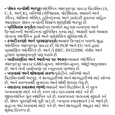
• પોષક તત્વોથી ભરપૂર:
ઓર્ગેનિક આલ્ફાલ્ફા પાવડર વિટામિન (A,
C, E, અને K), ખનિજો (કેલ્શિયમ, પોટેશિયમ, આયર્ન અને
ઝીંક), એમિનો એસિડ, હરિતદ્રવ્ય અને ડાયેટરી ફાઇબર સહિત
આવશ્યક પોષક તત્વોની વિશાળ શ્રેણીથી ભરપૂર છે.
• પ્રીમિયમ સ્ત્રોત:
આરોગ્ય લાભોને મહત્તમ બનાવવા અને
ઉત્પાદનની અખંડિતતા સુનિશ્ચિત કરવા માટે, અમારી પાસે અમારા
પોતાના ઓર્ગેનિક ફાર્મ અને પ્રોસેસિંગ સુવિધાઓ છે.
• સ્પષ્ટીકરણો અને પ્રમાણપત્રો:
અમારું ઉત્પાદન ૧૦૦% શુદ્ધ
ઓર્ગેનિક આલ્ફલ્ફા પાવડર છે, જે NOP અને EU બંને દ્વારા
પ્રમાણિત ઓર્ગેનિક છે, અને તે BRC, ISO22000, કોશેર અને
હલાલ પ્રમાણપત્રો પણ ધરાવે છે.
• પર્યાવરણીય અને આરોગ્ય પર અસર:
અમારું ઓર્ગેનિક
આલ્ફલ્ફા પાવડર GMO-મુક્ત, એલર્જન-મુક્ત, ઓછું જંતુનાશક
છે, અને તેનો પર્યાવરણ પર ન્યૂનતમ પ્રભાવ છે.
• પચવામાં અને શોષવામાં સરળ:
પ્રોટીન, ખનિજો અને
વિટામિન્સથી ભરપૂર, તે શાકાહારીઓ અને શાકાહારીઓ માટે યોગ્ય
છે, અને સરળતાથી સુપાચ્ય અને શોષી શકાય તેવું છે.
• વધારાના સ્વાસ્થ્ય લાભો:
આયર્ન અને વિટામિન K ને પૂરક
બનાવવામાં મદદ કરે છે, રક્ત ખાંડ ઘટાડવામાં મદદ કરે છે,
જીવનશક્તિ પુનઃસ્થાપિત કરે છે, ચયાપચય પાચનમાં સુધારો કરે
છે, પોષક પૂરવણીઓ પૂરી પાડે છે, ત્વચાના સ્વાસ્થ્યને ટેકો આપે છે,
વૃદ્ધત્વ અટકાવવામાં મદદ કરે છે, અને શાકાહારી આહાર માટે એક
શ્રેષ્ઠ વિકલ્પ છે.