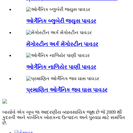
ઓર્ગેનિક બ્લુબેરી જ્યુસ પાવડર
મેંગોસ્ટીન અર્ક મેંગોસ્ટીન પાવડર
ઓર્ગેનિક નાળિયેર પાણી પાવડર
પ્રમાણિત ઓર્ગેનિક જવ ઘાસ પાવડર
બાયોવે એક ખૂબ જ આદરણીય વ્યાવસાયિક જૂથ છે જે 2009 થી
કુદરતી અને કાર્બનિક ખોરાકના ઉત્પાદન અને પુરવઠા માટે સમર્પિત
છે.