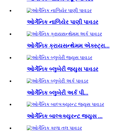
ઓર્ગેનિક નાળિયેર પાણી પાવડર
ઓર્ગેનિક ક્રાયસન્થેમમ એક્સ્ટ્રા...
ઓર્ગેનિક બ્લુબેરી જ્યુસ પાવડર
ઓર્ગેનિક બ્લુબેરી અર્ક પી...
ઓર્ગેનિક બાલ્કક્યુરન્ટ જ્યુસ ...