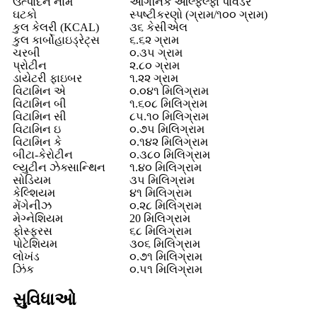
ઉત્પાદન નામ
ઓર્ગેનિક આલ્ફલ્ફા પાવડર
ઘટકો
સ્પષ્ટીકરણો (ગ્રામ/૧૦૦ ગ્રામ)
કુલ કેલરી (KCAL)
૩૬ કેસીએલ
કુલ કાર્બોહાઇડ્રેટ્સ
૬.૬૨ ગ્રામ
ચરબી
૦.૩૫ ગ્રામ
પ્રોટીન
૨.૮૦ ગ્રામ
ડાયેટરી ફાઇબર
૧.૨૨ ગ્રામ
વિટામિન એ
૦.૦૪૧ મિલિગ્રામ
વિટામિન બી
૧.૬૦૮ મિલિગ્રામ
વિટામિન સી
૮૫.૧૦ મિલિગ્રામ
વિટામિન ઇ
૦.૭૫ મિલિગ્રામ
વિટામિન કે
૦.૧૪૨ મિલિગ્રામ
બીટા-કેરોટીન
૦.૩૮૦ મિલિગ્રામ
લ્યુટીન ઝેક્સાન્થિન
૧.૪૦ મિલિગ્રામ
સોડિયમ
૩૫ મિલિગ્રામ
કેલ્શિયમ
૪૧ મિલિગ્રામ
મેંગેનીઝ
૦.૨૮ મિલિગ્રામ
મેગ્નેશિયમ
20 મિલિગ્રામ
ફોસ્ફરસ
૬૮ મિલિગ્રામ
પોટેશિયમ
૩૦૬ મિલિગ્રામ
લોખંડ
૦.૭૧ મિલિગ્રામ
ઝિંક
૦.૫૧ મિલિગ્રામ
સુવિધાઓ