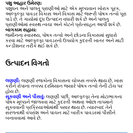
પશુ આહાર ઉમેરણ:
પશુધન અને પાલતુ પ્રાણીઓ માટે એક મૂલ્યવાન ખોરાક પૂરક,
આલ્ફલ્ફા પાવડર વિકાસ અને વિકાસ માટે જરૂરી પોષક તત્વો પૂરા
પાડે છે. તે ગાયોમાં દૂધ ઉત્પાદન વધારી શકે છે અને પાલતુ
પ્રાણીઓમાં સ્વસ્થ ત્વચા અને કોટને પ્રોત્સાહન આપી શકે છે.
બાગકામ સહાય:
જમીનના સ્વાસ્થ્ય, પોષક તત્વો અને છોડના વિકાસમાં સુધારો
કરવા માટે આલ્ફલ્ફા પાવડરનો ઉપયોગ કુદરતી ખાતર અને માટી
કન્ડીશનર તરીકે થઈ શકે છે.
ઉત્પાદન વિગતો
લણણી:
લણણી રજકોના વિકાસના ચોક્કસ તબક્કે થાય છે, ખાસ
કરીને રોપાના તબક્કા દરમિયાન જ્યારે પોષક તત્વો તેની ટોચ પર
હોય છે.
સૂકવણી અને પીસવું:
લણણી પછી, આલ્ફલ્ફા તેના મોટાભાગના
પોષક મૂલ્યને જાળવવા માટે કુદરતી અથવા ઓછા તાપમાને
સૂકવવાની પ્રક્રિયાઓમાંથી પસાર થાય છે. ત્યારબાદ તેને
સરળતાથી વપરાશ અને પાચન માટે બારીક પાવડરમાં પીસીને
બનાવવામાં આવે છે.