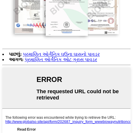
પાછલું:
પ્રમાણિત ઓર્ગેનિક ઘઉંના ઘાસનો પાવડર
આગળ:
પ્રમાણિત ઓર્ગેનિક ઓટ ગ્રાસ પાવડર