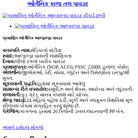
ઓર્ગેનિક કાળા તલ પાવડર
પ્રમાણિત ઓર્ગેનિક આલ્ફાલ્ફા પાવડર
વનસ્પતિ નામ:
મેડિકાગો સેટીવા
સ્વાદ:
આલ્ફલ્ફા ઘાસની લાક્ષણિકતા
દેખાવ:
લીલો રંગનો બારીક પાવડર
પ્રમાણપત્ર:
ઓર્ગેનિક (NOP, ACO); FSSC 22000; હલાલ; કોશેર;
એલર્જન:
જીએમઓ, ડેરી, સોયા, ગ્લુટેન અને ઉમેરણોના ઇનપુટથી
મુક્ત.
સૂકવવાની પદ્ધતિ:
હવામાં સૂકવવામાં આવેલું
સામાન્ય રીતે વપરાયેલ:
સ્મૂધીઝ અને શેક્સ, આરોગ્ય અને તંદુરસ્તી.
સલામતી:
ફૂડ ગ્રેડ, માનવ વપરાશ માટે યોગ્ય.
શેલ્ફ લાઇફ:
24 મહિના પહેલા ઠંડી, સૂકી અને ગંધમુક્ત સ્થિતિમાં મૂળ
સીલબંધ બેગમાં સંગ્રહિત કરવું શ્રેષ્ઠ છે.
પેકેજિંગ:
કાગળના ડ્રમમાં 20 કિલોની ડબલ-લાઇનવાળી PP બેગ.
અમને ઇમેઇલ મોકલો