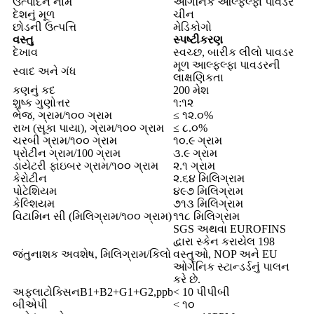
ઉત્પાદન નામ
ઓર્ગેનિક આલ્ફલ્ફા પાવડર
દેશનું મૂળ
ચીન
છોડની ઉત્પત્તિ
મેડિકોગો
વસ્તુ
સ્પષ્ટીકરણ
દેખાવ
સ્વચ્છ, બારીક લીલો પાવડર
મૂળ આલ્ફલ્ફા પાવડરની
સ્વાદ અને ગંધ
લાક્ષણિકતા
કણનું કદ
200 મેશ
શુષ્ક ગુણોત્તર
૧:૧૨
ભેજ, ગ્રામ/૧૦૦ ગ્રામ
≤ ૧૨.૦%
રાખ (સૂકા પાયા), ગ્રામ/૧૦૦ ગ્રામ
≤ ૮.૦%
ચરબી ગ્રામ/૧૦૦ ગ્રામ
૧૦.૯ ગ્રામ
પ્રોટીન ગ્રામ/100 ગ્રામ
૩.૯ ગ્રામ
ડાયેટરી ફાઇબર ગ્રામ/૧૦૦ ગ્રામ
૨.૧ ગ્રામ
કેરોટીન
૨.૬૪ મિલિગ્રામ
પોટેશિયમ
૪૯૭ મિલિગ્રામ
કેલ્શિયમ
૭૧૩ મિલિગ્રામ
વિટામિન સી (મિલિગ્રામ/૧૦૦ ગ્રામ)
૧૧૮ મિલિગ્રામ
SGS અથવા EUROFINS
દ્વારા સ્કેન કરાયેલ 198
જંતુનાશક અવશેષ, મિલિગ્રામ/કિલો
વસ્તુઓ, NOP અને EU
ઓર્ગેનિક સ્ટાન્ડર્ડનું પાલન
કરે છે.
અફલાટોક્સિનB1+B2+G1+G2,ppb
< 10 પીપીબી
બીએપી
< ૧૦