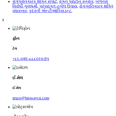
રોગપ્રતિકારક શક્તિ સપોર્ટ
,
વેગન પ્રોટીન સ્ત્રોત
,
બળતરા
વિરોધી ગુણધર્મો
,
પરંપરાગત હર્બલ ઉપાય
,
રોગપ્રતિકારક શક્તિ
વધારનાર
,
કુદરતી એન્ટીઑકિસડન્ટ
,
x
ફોન
ટેલ
+૮૬-૦૨૯-૮૮૮૯૯૦૭૫
ઈ-મેલ
ઈ-મેલ
grace@biowaycn.com