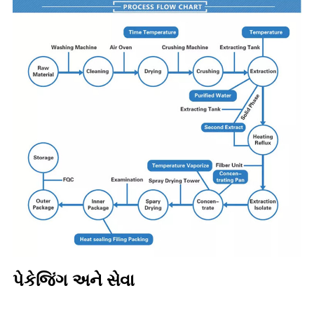
પેકેજિંગ અને સેવા