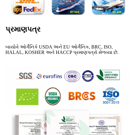
પ્રમાણપત્ર
બાયોવે ઓર્ગેનિકે USDA અને EU ઓર્ગેનિક, BRC, ISO,
HALAL, KOSHER અને HACCP પ્રમાણપત્રો મેળવ્યા છે.