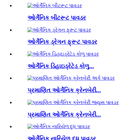
ઓર્ગેનિક બીટરૂટ પાવડર
ઓર્ગેનિક ડ્રેગન ફ્રૂટ પાવડર
ઓર્ગેનિક ડિહાઇડ્રેટેડ કોળુ...
પ્રમાણિત ઓર્ગેનિક ક્રેનબેરી...
પ્રમાણિત ઓર્ગેનિક ક્રેનબેરી...
ઓર્ગેનિક નારિયેળ દૂધ પાવડર