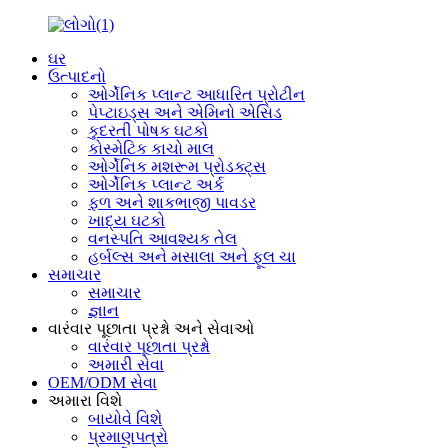
ઘર
ઉત્પાદનો
ઓર્ગેનિક પ્લાન્ટ આધારિત પ્રોટીન
પેપ્ટાઇડ્સ અને એમિનો એસિડ
કુદરતી પોષક ઘટકો
કોસ્મેટિક કાચો માલ
ઓર્ગેનિક મશરૂમ પ્રોડક્ટ્સ
ઓર્ગેનિક પ્લાન્ટ અર્ક
ફળ અને શાકભાજી પાવડર
ખાદ્ય ઘટકો
વનસ્પતિ આવશ્યક તેલ
હર્બલ્સ અને મસાલા અને ફૂલ ચા
સમાચાર
સમાચાર
જ્ઞાન
વારંવાર પૂછાતા પ્રશ્નો અને સેવાઓ
વારંવાર પૂછાતા પ્રશ્નો
અમારી સેવા
OEM/ODM સેવા
અમારા વિશે
બાયોવે વિશે
પ્રમાણપત્રો