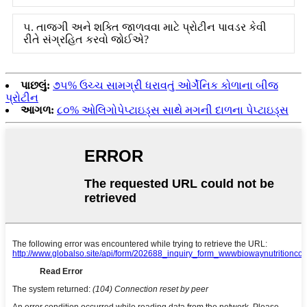
૫. તાજગી અને શક્તિ જાળવવા માટે પ્રોટીન પાવડર કેવી
રીતે સંગ્રહિત કરવો જોઈએ?
પાછલું:
૭૫% ઉચ્ચ સામગ્રી ધરાવતું ઓર્ગેનિક કોળાના બીજ
પ્રોટીન
આગળ:
૮૦% ઓલિગોપેપ્ટાઇડ્સ સાથે મગની દાળના પેપ્ટાઇડ્સ