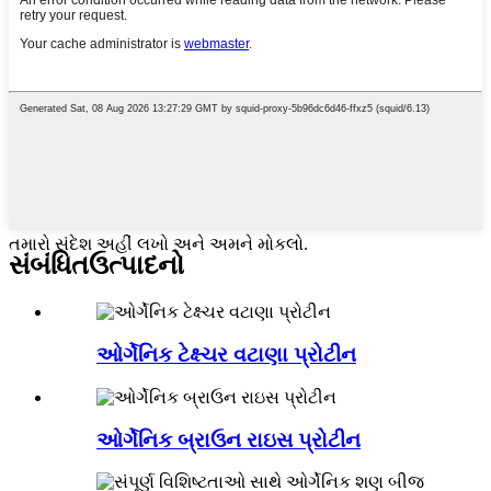
તમારો સંદેશ અહીં લખો અને અમને મોકલો.
સંબંધિત
ઉત્પાદનો
ઓર્ગેનિક ટેક્ષ્ચર વટાણા પ્રોટીન
ઓર્ગેનિક બ્રાઉન રાઇસ પ્રોટીન