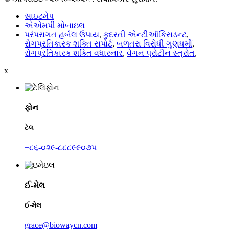
સાઇટમેપ
એએમપી મોબાઇલ
પરંપરાગત હર્બલ ઉપાય
,
કુદરતી એન્ટીઑકિસડન્ટ
,
રોગપ્રતિકારક શક્તિ સપોર્ટ
,
બળતરા વિરોધી ગુણધર્મો
,
રોગપ્રતિકારક શક્તિ વધારનાર
,
વેગન પ્રોટીન સ્ત્રોત
,
x
ફોન
ટેલ
+૮૬-૦૨૯-૮૮૮૯૯૦૭૫
ઈ-મેલ
ઈ-મેલ
grace@biowaycn.com