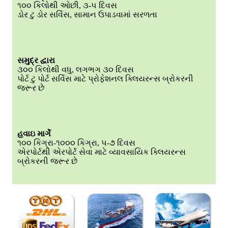
૧૦૦ કિલોથી ઓછી, ૩-૫ દિવસ
ડોર ટુ ડોર સર્વિસ, સામાન ઉપાડવામાં સરળતા
સમુદ્ર દ્વારા
૩૦૦ કિલોથી વધુ, લગભગ ૩૦ દિવસ
પોર્ટ ટુ પોર્ટ સર્વિસ માટે પ્રોફેશનલ ક્લિયરન્સ બ્રોકરની
જરૂર છે
હવાઇ માર્ગે
૧૦૦ કિગ્રા-૧૦૦૦ કિગ્રા, ૫-૭ દિવસ
એરપોર્ટથી એરપોર્ટ સેવા માટે વ્યાવસાયિક ક્લિયરન્સ
બ્રોકરની જરૂર છે