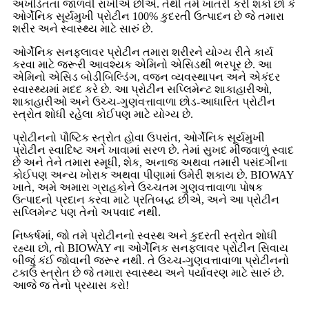
અખંડિતતા જાળવી રાખીએ છીએ. તેથી તમે ખાતરી કરી શકો છો કે
ઓર્ગેનિક સૂર્યમુખી પ્રોટીન 100% કુદરતી ઉત્પાદન છે જે તમારા
શરીર અને સ્વાસ્થ્ય માટે સારું છે.
ઓર્ગેનિક સનફ્લાવર પ્રોટીન તમારા શરીરને યોગ્ય રીતે કાર્ય
કરવા માટે જરૂરી આવશ્યક એમિનો એસિડથી ભરપૂર છે. આ
એમિનો એસિડ બોડીબિલ્ડિંગ, વજન વ્યવસ્થાપન અને એકંદર
સ્વાસ્થ્યમાં મદદ કરે છે. આ પ્રોટીન સપ્લિમેન્ટ શાકાહારીઓ,
શાકાહારીઓ અને ઉચ્ચ-ગુણવત્તાવાળા છોડ-આધારિત પ્રોટીન
સ્ત્રોત શોધી રહેલા કોઈપણ માટે યોગ્ય છે.
પ્રોટીનનો પૌષ્ટિક સ્ત્રોત હોવા ઉપરાંત, ઓર્ગેનિક સૂર્યમુખી
પ્રોટીન સ્વાદિષ્ટ અને ખાવામાં સરળ છે. તેમાં સુખદ મીંજવાળું સ્વાદ
છે અને તેને તમારા સ્મૂધી, શેક, અનાજ અથવા તમારી પસંદગીના
કોઈપણ અન્ય ખોરાક અથવા પીણામાં ઉમેરી શકાય છે. BIOWAY
ખાતે, અમે અમારા ગ્રાહકોને ઉચ્ચતમ ગુણવત્તાવાળા પોષક
ઉત્પાદનો પ્રદાન કરવા માટે પ્રતિબદ્ધ છીએ, અને આ પ્રોટીન
સપ્લિમેન્ટ પણ તેનો અપવાદ નથી.
નિષ્કર્ષમાં, જો તમે પ્રોટીનનો સ્વસ્થ અને કુદરતી સ્ત્રોત શોધી
રહ્યા છો, તો BIOWAY ના ઓર્ગેનિક સનફ્લાવર પ્રોટીન સિવાય
બીજું કંઈ જોવાની જરૂર નથી. તે ઉચ્ચ-ગુણવત્તાવાળા પ્રોટીનનો
ટકાઉ સ્ત્રોત છે જે તમારા સ્વાસ્થ્ય અને પર્યાવરણ માટે સારું છે.
આજે જ તેનો પ્રયાસ કરો!