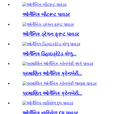
ઓર્ગેનિક બીટરૂટ પાવડર
ઓર્ગેનિક ડ્રેગન ફ્રૂટ પાવડર
ઓર્ગેનિક ડિહાઇડ્રેટેડ કોળુ...
પ્રમાણિત ઓર્ગેનિક ક્રેનબેરી...
પ્રમાણિત ઓર્ગેનિક ક્રેનબેરી...
ઓર્ગેનિક નારિયેળ દૂધ પાવડર