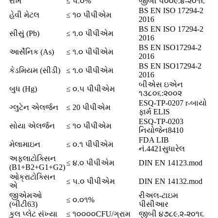
રાખ
≤ ૫.૦%
જીબી ૫૦૦૯.૪-૨૦૧૬
BS EN ISO 17294-2
હેવી મેટલ
≤ ૧૦ પીપીએમ
2016
BS EN ISO 17294-2
સીસું (Pb)
≤ ૧.૦ પીપીએમ
2016
BS EN ISO17294-2
આર્સેનિક (As)
≤ ૧.૦ પીપીએમ
2016
BS EN ISO17294-2
કેડમિયમ (સીડી)
≤ ૧.૦ પીપીએમ
2016
બીએસ ઇએન
બુધ (Hg)
≤ ૦.૫ પીપીએમ
૧૩૮૦૬:૨૦૦૨
ESQ-TP-0207 r-બાયો
ગ્લુટેન એલર્જન
≤ 20 પીપીએમ
ફાર્મ ELIS
ESQ-TP-0203
સોયા એલર્જન
≤ ૧૦ પીપીએમ
નિયોજેન8410
FDA LIB
મેલામાઇન
≤ ૦.૧ પીપીએમ
નં.4421સુધારેલ
અફલાટોક્સિન
≤ ૪.૦ પીપીએમ
DIN EN 14123.mod
(B1+B2+G1+G2)
ઓક્રાટોક્સિન
≤ ૫.૦ પીપીએમ
DIN EN 14132.mod
એ
જીએમઓ
રીઅલ-ટાઇમ
≤ ૦.૦૧%
(બીટી63)
પીસીઆર
કુલ પ્લેટ સંખ્યા
≤ ૧૦૦૦૦CFU/ગ્રામ
જીબી ૪૭૮૯.૨-૨૦૧૬