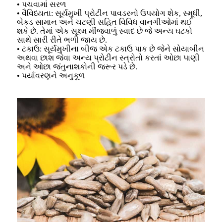
• પચવામાં સરળ
• વૈવિધ્યતા: સૂર્યમુખી પ્રોટીન પાવડરનો ઉપયોગ શેક, સ્મૂધી,
બેકડ સામાન અને ચટણી સહિત વિવિધ વાનગીઓમાં થઈ
શકે છે. તેમાં એક સૂક્ષ્મ મીંજવાળું સ્વાદ છે જે અન્ય ઘટકો
સાથે સારી રીતે ભળી જાય છે.
• ટકાઉ: સૂર્યમુખીના બીજ એક ટકાઉ પાક છે જેને સોયાબીન
અથવા છાશ જેવા અન્ય પ્રોટીન સ્ત્રોતો કરતાં ઓછા પાણી
અને ઓછા જંતુનાશકોની જરૂર પડે છે.
• પર્યાવરણને અનુકૂળ