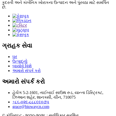
કુદરતી અને કાર્બનિક ખોરાકના ઉત્પાદન અને પુરવઠા માટે સમર્પિત
છે.
ગ્રાહક સેવા
ઘર
ઉત્પાદનો
બાયોવે વિશે
અમારો સંપર્ક કરો
અમારો સંપર્ક કરો
હેચેંગ 5-2-1601, તાઈબાઈ સાઉથ રુડ, યાન્તા ડિસ્ટ્રિક્ટ,
ઝિઆન શહેર, શાનક્સી, ચીન, 710075
+૮૬-૦૨૯-૮૮૮૯૯૦૭૫
grace@biowaycn.com
© કૉપિરાઇટ - ૨૦૧૦-૨૦૨૬ : સર્વાધિકાર સુરક્ષિત.