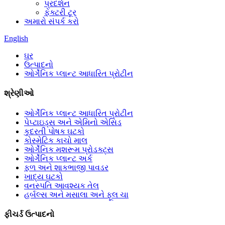
પ્રદર્શન
ફેક્ટરી ટૂર
અમારો સંપર્ક કરો
English
ઘર
ઉત્પાદનો
ઓર્ગેનિક પ્લાન્ટ આધારિત પ્રોટીન
શ્રેણીઓ
ઓર્ગેનિક પ્લાન્ટ આધારિત પ્રોટીન
પેપ્ટાઇડ્સ અને એમિનો એસિડ
કુદરતી પોષક ઘટકો
કોસ્મેટિક કાચો માલ
ઓર્ગેનિક મશરૂમ પ્રોડક્ટ્સ
ઓર્ગેનિક પ્લાન્ટ અર્ક
ફળ અને શાકભાજી પાવડર
ખાદ્ય ઘટકો
વનસ્પતિ આવશ્યક તેલ
હર્બલ્સ અને મસાલા અને ફૂલ ચા
ફીચર્ડ ઉત્પાદનો