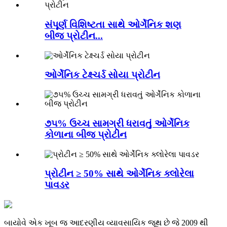
સંપૂર્ણ વિશિષ્ટતા સાથે ઓર્ગેનિક શણ
બીજ પ્રોટીન...
ઓર્ગેનિક ટેક્ષ્ચર્ડ સોયા પ્રોટીન
૭૫% ઉચ્ચ સામગ્રી ધરાવતું ઓર્ગેનિક
કોળાના બીજ પ્રોટીન
પ્રોટીન ≥ 50% સાથે ઓર્ગેનિક ક્લોરેલા
પાવડર
બાયોવે એક ખૂબ જ આદરણીય વ્યાવસાયિક જૂથ છે જે 2009 થી