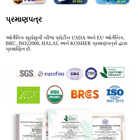
પ્રમાણપત્ર
ઓર્ગેનિક સૂર્યમુખી બીજ પ્રોટીન USDA અને EU ઓર્ગેનિક,
BRC, ISO22000, HALAL અને KOSHER પ્રમાણપત્રો દ્વારા
પ્રમાણિત છે.