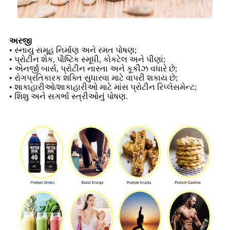
અરજી
• સ્નાયુ સમૂહ નિર્માણ અને રમત પોષણ;
• પ્રોટીન શેક, પૌષ્ટિક સ્મૂધી, કોકટેલ અને પીણાં;
• એનર્જી બાર્સ, પ્રોટીન નાસ્તા અને કૂકીઝ વધારે છે;
• રોગપ્રતિકારક શક્તિ સુધારવા માટે વાપરી શકાય છે;
• શાકાહારીઓ/શાકાહારીઓ માટે માંસ પ્રોટીન રિપ્લેસમેન્ટ;
• શિશુ અને સગર્ભા સ્ત્રીઓનું પોષણ.