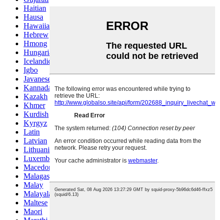
Haitian
Hausa
Hawaiian
Hebrew
Hmong
Hungarian
Icelandic
Igbo
Javanese
Kannada
Kazakh
Khmer
Kurdish
Kyrgyz
Latin
Latvian
Lithuanian
Luxembou..
Macedonian
Malagasy
Malay
Malayalam
Maltese
Maori