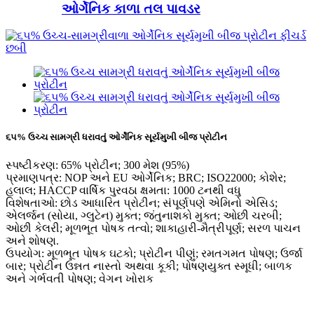
ઓર્ગેનિક કાળા તલ પાવડર
૬૫% ઉચ્ચ સામગ્રી ધરાવતું ઓર્ગેનિક સૂર્યમુખી બીજ પ્રોટીન
સ્પષ્ટીકરણ: 65% પ્રોટીન; 300 મેશ (95%)
પ્રમાણપત્ર: NOP અને EU ઓર્ગેનિક; BRC; ISO22000; કોશેર;
હલાલ; HACCP વાર્ષિક પુરવઠા ક્ષમતા: 1000 ટનથી વધુ
વિશેષતાઓ: છોડ આધારિત પ્રોટીન; સંપૂર્ણપણે એમિનો એસિડ;
એલર્જન (સોયા, ગ્લુટેન) મુક્ત; જંતુનાશકો મુક્ત; ઓછી ચરબી;
ઓછી કેલરી; મૂળભૂત પોષક તત્વો; શાકાહારી-મૈત્રીપૂર્ણ; સરળ પાચન
અને શોષણ.
ઉપયોગ: મૂળભૂત પોષક ઘટકો; પ્રોટીન પીણું; રમતગમત પોષણ; ઉર્જા
બાર; પ્રોટીન ઉન્નત નાસ્તો અથવા કૂકી; પોષણયુક્ત સ્મૂધી; બાળક
અને ગર્ભવતી પોષણ; વેગન ખોરાક