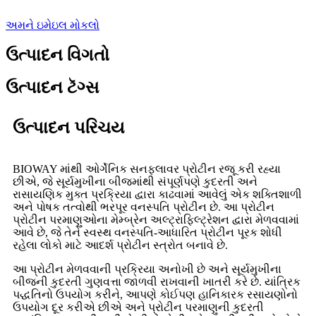
અમને ઇમેઇલ મોકલો
ઉત્પાદન વિગતો
ઉત્પાદન ટૅગ્સ
ઉત્પાદન પરિચય
BIOWAY માંથી ઓર્ગેનિક સનફ્લાવર પ્રોટીન રજૂ કરી રહ્યા
છીએ, જે સૂર્યમુખીના બીજમાંથી સંપૂર્ણપણે કુદરતી અને
રાસાયણિક મુક્ત પ્રક્રિયા દ્વારા કાઢવામાં આવેલું એક શક્તિશાળી
અને પોષક તત્વોથી ભરપૂર વનસ્પતિ પ્રોટીન છે. આ પ્રોટીન
પ્રોટીન પરમાણુઓના મેમ્બ્રેન અલ્ટ્રાફિલ્ટ્રેશન દ્વારા મેળવવામાં
આવે છે, જે તેને સ્વસ્થ વનસ્પતિ-આધારિત પ્રોટીન પૂરક શોધી
રહેલા લોકો માટે આદર્શ પ્રોટીન સ્ત્રોત બનાવે છે.
આ પ્રોટીન મેળવવાની પ્રક્રિયા અનોખી છે અને સૂર્યમુખીના
બીજની કુદરતી ગુણવત્તા જાળવી રાખવાની ખાતરી કરે છે. યાંત્રિક
પદ્ધતિનો ઉપયોગ કરીને, આપણે કોઈપણ હાનિકારક રસાયણોનો
ઉપયોગ દૂર કરીએ છીએ અને પ્રોટીન પરમાણુની કુદરતી