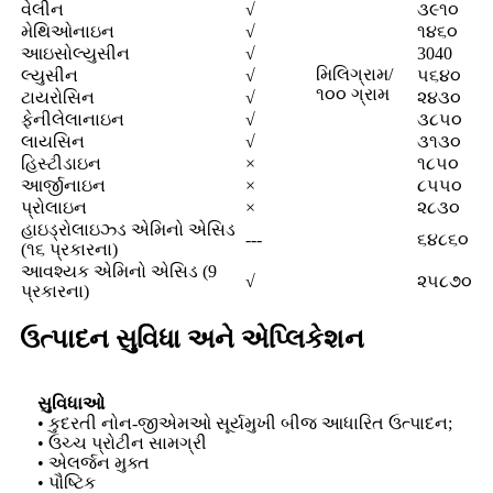
વેલીન
√
૩૯૧૦
મેથિઓનાઇન
√
૧૪૬૦
આઇસોલ્યુસીન
√
3040
મિલિગ્રામ/
લ્યુસીન
√
૫૬૪૦
૧૦૦ ગ્રામ
ટાયરોસિન
√
૨૪૩૦
ફેનીલેલાનાઇન
√
૩૮૫૦
લાયસિન
√
૩૧૩૦
હિસ્ટીડાઇન
×
૧૮૫૦
આર્જીનાઇન
×
૮૫૫૦
પ્રોલાઇન
×
૨૮૩૦
હાઇડ્રોલાઇઝ્ડ એમિનો એસિડ
---
૬૪૮૬૦
(૧૬ પ્રકારના)
આવશ્યક એમિનો એસિડ (9
√
૨૫૮૭૦
પ્રકારના)
ઉત્પાદન સુવિધા અને એપ્લિકેશન
સુવિધાઓ
• કુદરતી નોન-જીએમઓ સૂર્યમુખી બીજ આધારિત ઉત્પાદન;
• ઉચ્ચ પ્રોટીન સામગ્રી
• એલર્જન મુક્ત
• પૌષ્ટિક