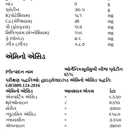
ખાંડ
0
g
પ્રોટીન
૭૦.૫
g
K(પોટેશિયમ)
૧૮૧
mg
Ca (કેલ્શિયમ)
48
mg
પી (ફોસ્ફરસ)
૧૬૨
mg
મિલિગ્રામ (મેગ્નેશિયમ)
૧૫૬
mg
ફે (લોખંડ)
૪.૬
mg
ઝીંક (ઝીંક)
૫.૮૭
mg
એમિનો એસિડ
ઓર્ગેનિક
સૂર્યમુખી બીજ પ્રોટીન
P
ઉત્પાદન નામ
65%
પરીક્ષણ પદ્ધતિઓ: હાઇડ્રોલાઇઝ્ડ એમિનો એસિડ પદ્ધતિ:
GB5009.124-2016
એમિનો એસિડ
આવશ્યક
એકમ
ડેટા
એસ્પાર્ટિક એસિડ
×
૬૩૩૦
થ્રેઓનાઇન
√
૨૩૧૦
સેરીન
×
૩૨૦૦
ગ્લુટામિક એસિડ
×
૯૫૮૦
ગ્લાયસીન
×
૩૩૫૦
એલનાઇન
×
૩૪૦૦