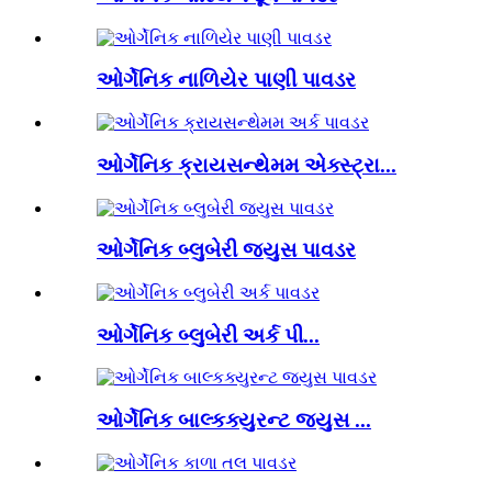
ઓર્ગેનિક નાળિયેર પાણી પાવડર
ઓર્ગેનિક ક્રાયસન્થેમમ એક્સ્ટ્રા...
ઓર્ગેનિક બ્લુબેરી જ્યુસ પાવડર
ઓર્ગેનિક બ્લુબેરી અર્ક પી...
ઓર્ગેનિક બાલ્કક્યુરન્ટ જ્યુસ ...