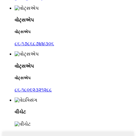
વોટ્સએપ
વોટ્સએપ
૮૬-૧૭૮૬૮૭૪૪૩૦૬
વોટ્સએપ
વોટ્સએપ
૮૬-૧૮૦૯૨૩૨૧૨૮૮
વીચેટ