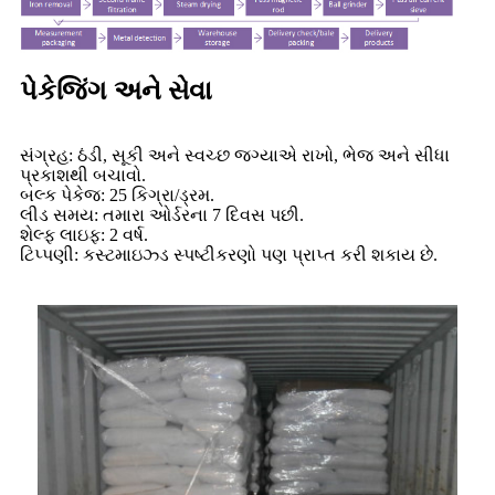
પેકેજિંગ અને સેવા
સંગ્રહ: ઠંડી, સૂકી અને સ્વચ્છ જગ્યાએ રાખો, ભેજ અને સીધા
પ્રકાશથી બચાવો.
બલ્ક પેકેજ: 25 કિગ્રા/ડ્રમ.
લીડ સમય: તમારા ઓર્ડરના 7 દિવસ પછી.
શેલ્ફ લાઇફ: 2 વર્ષ.
ટિપ્પણી: કસ્ટમાઇઝ્ડ સ્પષ્ટીકરણો પણ પ્રાપ્ત કરી શકાય છે.