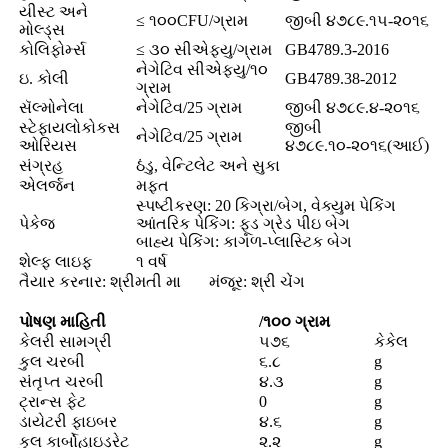
યીસ્ટ અને
≤ ૧૦૦CFU/ગ્રામ
જીબી ૪૭૮૯.૧૫-૨૦૧૬
મોલ્ડ્સ
કોલિફોર્મ્સ
≤ ૩૦ સીએફયુ/ગ્રામ
GB4789.3-2016
નેગેટિવ સીએફયુ/૧૦
ઇ. કોલી
GB4789.38-2012
ગ્રામ
સૅલ્મોનેલા
નેગેટિવ/25 ગ્રામ
જીબી ૪૭૮૯.૪-૨૦૧૬
સ્ટેફાયલોકોકસ
જીબી
નેગેટિવ/25 ગ્રામ
ઓરિયસ
૪૭૮૯.૧૦-૨૦૧૬(આઈ)
સંગ્રહ
ઠંડુ, વેન્ટિલેટ અને સુકા
એલર્જન
મફત
સ્પષ્ટીકરણ: 20 કિગ્રા/બેગ, વેક્યુમ પેકિંગ
પેકેજ
આંતરિક પેકિંગ: ફૂડ ગ્રેડ પીઇ બેગ
બાહ્ય પેકિંગ: કાગળ-પ્લાસ્ટિક બેગ
શેલ્ફ લાઇફ
૧ વર્ષ
તૈયાર કરનાર: શ્રીમતી મા
મંજૂર: શ્રી ચેંગ
પોષણ માહિતી
/૧૦૦ ગ્રામ
કેલરી સામગ્રી
૫૭૬
કેકેલ
કુલ ચરબી
૬.૮
g
સંતૃપ્ત ચરબી
૪.૩
g
ટ્રાન્સ ફેટ
0
g
ડાયેટરી ફાઇબર
૪.૬
g
કુલ કાર્બોહાઇડ્રેટ
૨.૨
g