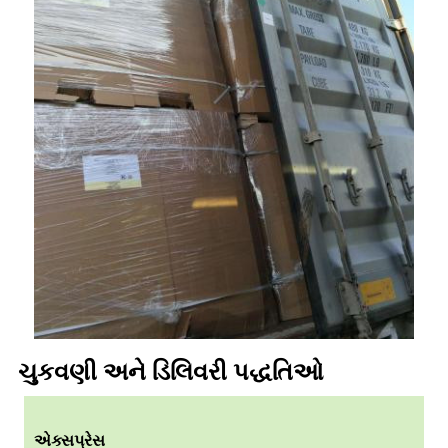
ચુકવણી અને ડિલિવરી પદ્ધતિઓ
એક્સપ્રેસ