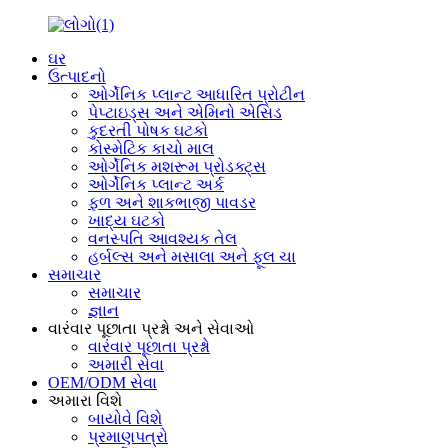
ઘર
ઉત્પાદનો
ઓર્ગેનિક પ્લાન્ટ આધારિત પ્રોટીન
પેપ્ટાઇડ્સ અને એમિનો એસિડ
કુદરતી પોષક ઘટકો
કોસ્મેટિક કાચો માલ
ઓર્ગેનિક મશરૂમ પ્રોડક્ટ્સ
ઓર્ગેનિક પ્લાન્ટ અર્ક
ફળ અને શાકભાજી પાવડર
ખાદ્ય ઘટકો
વનસ્પતિ આવશ્યક તેલ
હર્બલ્સ અને મસાલા અને ફૂલ ચા
સમાચાર
સમાચાર
જ્ઞાન
વારંવાર પૂછાતા પ્રશ્નો અને સેવાઓ
વારંવાર પૂછાતા પ્રશ્નો
અમારી સેવા
OEM/ODM સેવા
અમારા વિશે
બાયોવે વિશે
પ્રમાણપત્રો