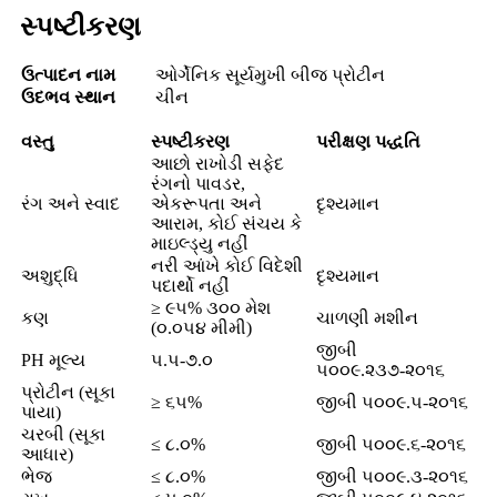
સ્પષ્ટીકરણ
ઉત્પાદન નામ
ઓર્ગેનિક સૂર્યમુખી બીજ પ્રોટીન
ઉદભવ સ્થાન
ચીન
વસ્તુ
સ્પષ્ટીકરણ
પરીક્ષણ પદ્ધતિ
આછો રાખોડી સફેદ
રંગનો પાવડર,
રંગ અને સ્વાદ
એકરૂપતા અને
દૃશ્યમાન
આરામ, કોઈ સંચય કે
માઇલ્ડ્યુ નહીં
નરી આંખે કોઈ વિદેશી
અશુદ્ધિ
દૃશ્યમાન
પદાર્થો નહીં
≥ ૯૫% ૩૦૦ મેશ
કણ
ચાળણી મશીન
(૦.૦૫૪ મીમી)
જીબી
PH મૂલ્ય
૫.૫-૭.૦
૫૦૦૯.૨૩૭-૨૦૧૬
પ્રોટીન (સૂકા
≥ ૬૫%
જીબી ૫૦૦૯.૫-૨૦૧૬
પાયા)
ચરબી (સૂકા
≤ ૮.૦%
જીબી ૫૦૦૯.૬-૨૦૧૬
આધાર)
ભેજ
≤ ૮.૦%
જીબી ૫૦૦૯.૩-૨૦૧૬