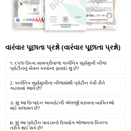
વારંવાર પૂછાતા પ્રશ્નો (વારંવાર પૂછાતા પ્રશ્નો)
૧. ૬૫% ઉચ્ચ સામગ્રીવાળા કાર્બનિક સૂર્યમુખી બીજ
પ્રોટીનનું સેવન કરવાના ફાયદા શું છે?
2. કાર્બનિક સૂર્યમુખીના બીજમાંથી પ્રોટીન કેવી રીતે
કાઢવામાં આવે છે?
૩. શું આ ઉત્પાદન અખરોટની એલર્જી ધરાવતા વ્યક્તિઓ
માટે સલામત છે?
૪. શું આ પ્રોટીન પાવડરનો ઉપયોગ ભોજનના વિકલ્પ
તરીકે થઈ શકે છે?