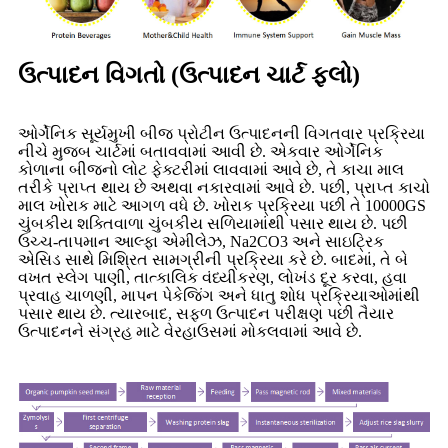
ઉત્પાદન વિગતો (ઉત્પાદન ચાર્ટ ફ્લો)
ઓર્ગેનિક સૂર્યમુખી બીજ પ્રોટીન ઉત્પાદનની વિગતવાર પ્રક્રિયા
નીચે મુજબ ચાર્ટમાં બતાવવામાં આવી છે. એકવાર ઓર્ગેનિક
કોળાના બીજનો લોટ ફેક્ટરીમાં લાવવામાં આવે છે, તે કાચા માલ
તરીકે પ્રાપ્ત થાય છે અથવા નકારવામાં આવે છે. પછી, પ્રાપ્ત કાચો
માલ ખોરાક માટે આગળ વધે છે. ખોરાક પ્રક્રિયા પછી તે 10000GS
ચુંબકીય શક્તિવાળા ચુંબકીય સળિયામાંથી પસાર થાય છે. પછી
ઉચ્ચ-તાપમાન આલ્ફા એમીલેઝ, Na2CO3 અને સાઇટ્રિક
એસિડ સાથે મિશ્રિત સામગ્રીની પ્રક્રિયા કરે છે. બાદમાં, તે બે
વખત સ્લેગ પાણી, તાત્કાલિક વંધ્યીકરણ, લોખંડ દૂર કરવા, હવા
પ્રવાહ ચાળણી, માપન પેકેજિંગ અને ધાતુ શોધ પ્રક્રિયાઓમાંથી
પસાર થાય છે. ત્યારબાદ, સફળ ઉત્પાદન પરીક્ષણ પછી તૈયાર
ઉત્પાદનને સંગ્રહ માટે વેરહાઉસમાં મોકલવામાં આવે છે.