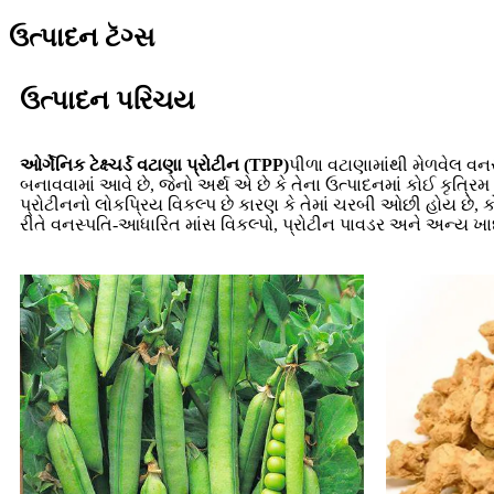
ઉત્પાદન ટૅગ્સ
ઉત્પાદન પરિચય
ઓર્ગેનિક ટેક્ષ્ચર્ડ વટાણા પ્રોટીન (TPP)
પીળા વટાણામાંથી મેળવેલ વનસ
બનાવવામાં આવે છે, જેનો અર્થ એ છે કે તેના ઉત્પાદનમાં કોઈ કૃત
પ્રોટીનનો લોકપ્રિય વિકલ્પ છે કારણ કે તેમાં ચરબી ઓછી હોય છે, ક
રીતે વનસ્પતિ-આધારિત માંસ વિકલ્પો, પ્રોટીન પાવડર અને અન્ય ખાદ