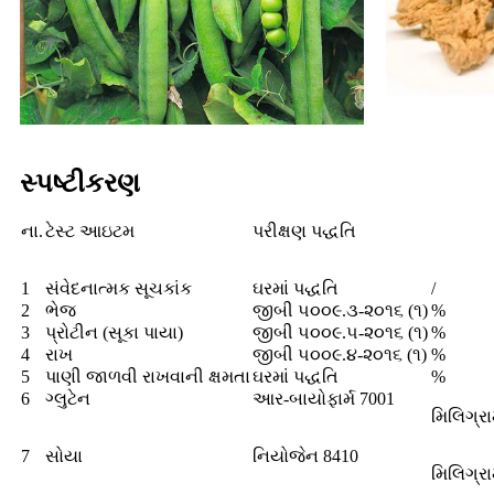
સ્પષ્ટીકરણ
ના.
ટેસ્ટ આઇટમ
પરીક્ષણ પદ્ધતિ
1
સંવેદનાત્મક સૂચકાંક
ઘરમાં પદ્ધતિ
/
2
ભેજ
જીબી ૫૦૦૯.૩-૨૦૧૬ (૧)
%
3
પ્રોટીન (સૂકા પાયા)
જીબી ૫૦૦૯.૫-૨૦૧૬ (૧)
%
4
રાખ
જીબી ૫૦૦૯.૪-૨૦૧૬ (૧)
%
5
પાણી જાળવી રાખવાની ક્ષમતા
ઘરમાં પદ્ધતિ
%
6
ગ્લુટેન
આર-બાયોફાર્મ 7001
મિલિગ્ર
7
સોયા
નિયોજેન 8410
મિલિગ્ર