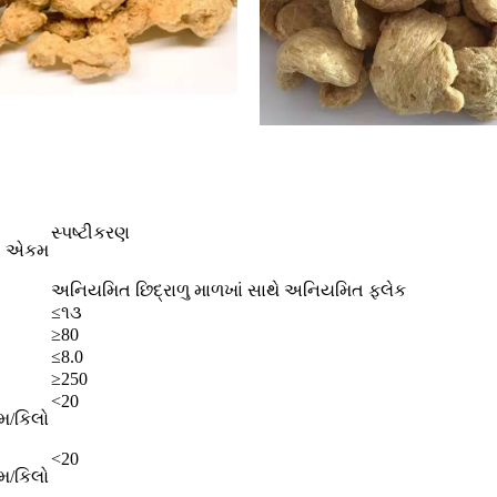
સ્પષ્ટીકરણ
એકમ
અનિયમિત છિદ્રાળુ માળખાં સાથે અનિયમિત ફ્લેક
≤૧૩
≥80
≤8.0
≥250
<20
ામ/કિલો
<20
ામ/કિલો