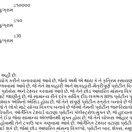
≤૧૦૦૦૦
/ગ્રામ
≤૫૦
/ગ્રામ
≤30
/ગ્રામ
 અહીં છે:
યોગ કરીને બનાવવામાં આવે છે, જેનો અર્થ એ થાય કે તે કૃત્રિમ રસાયણ
વવામાં આવે છે, જે તેને શાકાહારી અને શાકાહારી-મૈત્રીપૂર્ણ પ્રોટીન વિ
્રોસેસ અને ટેક્ષ્ચર કરવામાં આવે છે, જે તેને છોડ આધારિત માંસના વિ
ે જાણીતું છે, જે સામાન્ય રીતે દરેક સર્વિંગ દીઠ લગભગ 80% પ્રોટીન પૂરુ
યક એમિનો એસિડ હોય છે, જે તેને સંપૂર્ણ પ્રોટીન સ્ત્રોત બનાવે છે જ
 તે લોકો માટે યોગ્ય વિકલ્પ બનાવે છે જેઓ તેમની પ્રોટીન જરૂરિયાતોને
ત, ઓર્ગેનિક ટેક્ષ્ચર્ડ વટાણા પ્રોટીન કોલેસ્ટ્રોલ-મુક્ત છે, જે હૃદયના
 અને ઈંડા જેવા સામાન્ય એલર્જનથી મુક્ત હોય છે, જે તેને ચોક્કસ આહાર
વાથી તેને ટકાઉ પાક ગણવામાં આવે છે. ઓર્ગેનિક ટેક્ષ્ચર વટાણા પ્રો
શકે છે, જેમાં છોડ આધારિત માંસના વિકલ્પો, પ્રોટીન બાર, શેક્સ, સ્મ