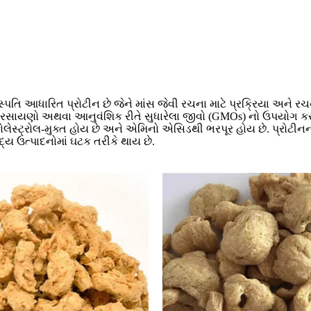
્પતિ આધારિત પ્રોટીન છે જેને માંસ જેવી રચના માટે પ્રક્રિયા અને ર
્રિમ રસાયણો અથવા આનુવંશિક રીતે સુધારેલા જીવો (GMOs) નો ઉપયોગ 
ોલેસ્ટ્રોલ-મુક્ત હોય છે અને એમિનો એસિડથી ભરપૂર હોય છે. પ્રોટીનનો
્ય ઉત્પાદનોમાં ઘટક તરીકે થાય છે.