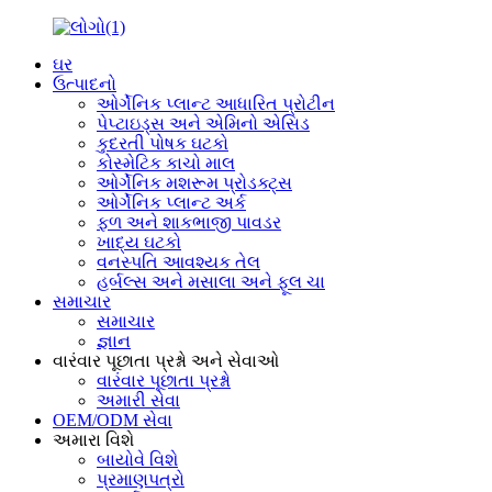
ઘર
ઉત્પાદનો
ઓર્ગેનિક પ્લાન્ટ આધારિત પ્રોટીન
પેપ્ટાઇડ્સ અને એમિનો એસિડ
કુદરતી પોષક ઘટકો
કોસ્મેટિક કાચો માલ
ઓર્ગેનિક મશરૂમ પ્રોડક્ટ્સ
ઓર્ગેનિક પ્લાન્ટ અર્ક
ફળ અને શાકભાજી પાવડર
ખાદ્ય ઘટકો
વનસ્પતિ આવશ્યક તેલ
હર્બલ્સ અને મસાલા અને ફૂલ ચા
સમાચાર
સમાચાર
જ્ઞાન
વારંવાર પૂછાતા પ્રશ્નો અને સેવાઓ
વારંવાર પૂછાતા પ્રશ્નો
અમારી સેવા
OEM/ODM સેવા
અમારા વિશે
બાયોવે વિશે
પ્રમાણપત્રો