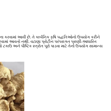
ચના કરવામાં આવી છે. તે કાર્બનિક કૃષિ પદ્ધતિઓનો ઉપયોગ કરીને
કરવામાં આવતો નથી. વટાણા પ્રોટીન પરંપરાગત પ્રાણી-આધારિત
 ટકાઉ અને પૌષ્ટિક સ્ત્રોત પૂરો પાડવા માટે તેનો ઉપયોગ સામાન્ય