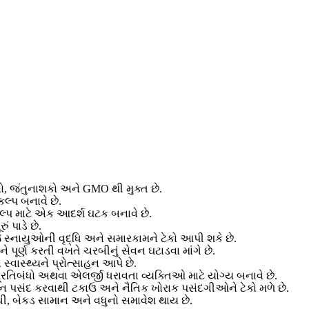
ો, જંતુનાશકો અને GMO થી મુક્ત છે.
કલ્પ બનાવે છે.
કલ્પ માટે એક આદર્શ ઘટક બનાવે છે.
ં પાડે છે.
ે સ્નાયુઓની વૃદ્ધિ અને સમારકામને ટેકો આપી શકે છે.
 પૂર્ણ કરતી વખતે ચરબીનું સેવન ઘટાડવા માંગે છે.
 સ્વાસ્થ્યને પ્રોત્સાહન આપે છે.
 પ્રતિબંધો અથવા એલર્જી ધરાવતા વ્યક્તિઓ માટે યોગ્ય બનાવે છે.
ટીન પસંદ કરવાથી ટકાઉ અને નૈતિક ખોરાક પસંદગીઓને ટેકો મળે છે.
ૂધી, બેકડ સામાન અને વધુનો સમાવેશ થાય છે.