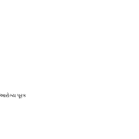
 આરોગ્ય પૂરક