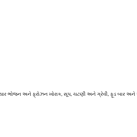
તૈયાર ભોજન અને ફ્રોઝન ખોરાક, સૂપ, ચટણી અને ગ્રેવી, ફૂડ બાર અને