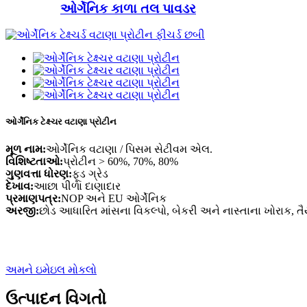
ઓર્ગેનિક કાળા તલ પાવડર
ઓર્ગેનિક ટેક્ષ્ચર વટાણા પ્રોટીન
મૂળ નામ:
ઓર્ગેનિક વટાણા / પિસમ સેટીવમ એલ.
વિશિષ્ટતાઓ:
પ્રોટીન > 60%, 70%, 80%
ગુણવત્તા ધોરણ:
ફૂડ ગ્રેડ
દેખાવ:
આછા પીળા દાણાદાર
પ્રમાણપત્ર:
NOP અને EU ઓર્ગેનિક
અરજી:
છોડ આધારિત માંસના વિકલ્પો, બેકરી અને નાસ્તાના ખોરાક, 
અમને ઇમેઇલ મોકલો
ઉત્પાદન વિગતો