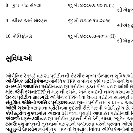
8
કુલ પ્લેટ સંખ્યા
જીબી ૪૭૮૯.૨-૨૦૧૬ (૧)
સીએફયુ
9
યીસ્ટ અને મોલ્ડ્સ
જીબી ૪૭૮૯.૧૫-૨૦૧૬
સીએફયુ
10
કોલિફોર્મ્સ
જીબી ૪૭૮૯.૩-૨૦૧૬ (II)
સીએફયુ
સુવિધાઓ
ઓર્ગેનિક ટેક્ષ્ચર્ડ વટાણા પ્રોટીનની કેટલીક મુખ્ય ઉત્પાદન સુવિધાઓ
ઓર્ગેનિક સર્ટિફિકેશન:
ઓર્ગેનિક TPP કાર્બનિક કૃષિ પદ્ધતિઓનો ઉપ
વનસ્પતિ આધારિત પ્રોટીન:
વટાણા પ્રોટીન ફક્ત પીળા વટાણામાંથી મેળ
માંસ જેવી રચના:
TPP ને માંસની રચના અને સ્વાદની નકલ કરવા માટે પ
ઉચ્ચ પ્રોટીન સામગ્રી:
ઓર્ગેનિક TPP તેના ઉચ્ચ પ્રોટીન સામગ્રી માટ
સંતુલિત એમિનો એસિડ પ્રોફાઇલ:
વટાણાના પ્રોટીનમાં બધા નવ આવશ્
ઓછી ચરબી:
વટાણાના પ્રોટીનમાં કુદરતી રીતે ચરબી ઓછી હોય છે, જે
કોલેસ્ટ્રોલ મુક્ત:
માંસ અથવા ડેરી જેવા પ્રાણી આધારિત પ્રોટીનથી વિપરી
એલર્જન-ફ્રેન્ડલી:
વટાણા પ્રોટીન કુદરતી રીતે ડેરી, સોયા, ગ્લુટેન
ટકાઉ:
પશુપાલનની તુલનામાં વટાણાનો પર્યાવરણ પરનો પ્રભાવ ઓછો હો
બહુમુખી ઉપયોગ:
ઓર્ગેનિક TPP નો ઉપયોગ વિવિધ એપ્લિકેશનોમાં થઈ 