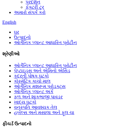
પ્રદર્શન
ફેક્ટરી ટૂર
અમારો સંપર્ક કરો
English
ઘર
ઉત્પાદનો
ઓર્ગેનિક પ્લાન્ટ આધારિત પ્રોટીન
શ્રેણીઓ
ઓર્ગેનિક પ્લાન્ટ આધારિત પ્રોટીન
પેપ્ટાઇડ્સ અને એમિનો એસિડ
કુદરતી પોષક ઘટકો
કોસ્મેટિક કાચો માલ
ઓર્ગેનિક મશરૂમ પ્રોડક્ટ્સ
ઓર્ગેનિક પ્લાન્ટ અર્ક
ફળ અને શાકભાજી પાવડર
ખાદ્ય ઘટકો
વનસ્પતિ આવશ્યક તેલ
હર્બલ્સ અને મસાલા અને ફૂલ ચા
ફીચર્ડ ઉત્પાદનો