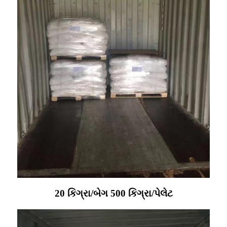
20 કિગ્રા/બેગ 500 કિગ્રા/પેલેટ