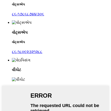
વોટ્સએપ
૮૬-૧૭૮૬૮૭૪૪૩૦૬
વોટ્સએપ
વોટ્સએપ
૮૬-૧૮૦૯૨૩૨૧૨૮૮
વીચેટ