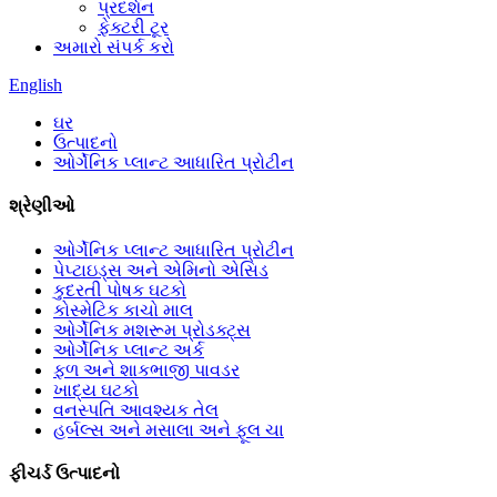
પ્રદર્શન
ફેક્ટરી ટૂર
અમારો સંપર્ક કરો
English
ઘર
ઉત્પાદનો
ઓર્ગેનિક પ્લાન્ટ આધારિત પ્રોટીન
શ્રેણીઓ
ઓર્ગેનિક પ્લાન્ટ આધારિત પ્રોટીન
પેપ્ટાઇડ્સ અને એમિનો એસિડ
કુદરતી પોષક ઘટકો
કોસ્મેટિક કાચો માલ
ઓર્ગેનિક મશરૂમ પ્રોડક્ટ્સ
ઓર્ગેનિક પ્લાન્ટ અર્ક
ફળ અને શાકભાજી પાવડર
ખાદ્ય ઘટકો
વનસ્પતિ આવશ્યક તેલ
હર્બલ્સ અને મસાલા અને ફૂલ ચા
ફીચર્ડ ઉત્પાદનો