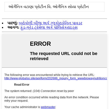
ઓર્ગેનિક વટાણા પ્રોટીન વિ. ઓર્ગેનિક સોયા પ્રોટીન
પાછલું:
બ્રોકોલી બીજ અર્ક ગ્લુકોરાફેનિન પાવડર
આગળ:
ફૂડ-ગ્રેડ ટ્રેમેલા અર્ક પોલિસેકરાઇડ્સ