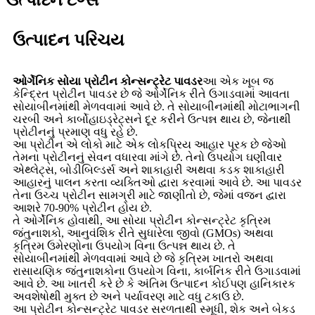
ઉત્પાદન ટૅગ્સ
ઉત્પાદન પરિચય
ઓર્ગેનિક સોયા પ્રોટીન કોન્સન્ટ્રેટ પાવડર
આ એક ખૂબ જ
કેન્દ્રિત પ્રોટીન પાવડર છે જે ઓર્ગેનિક રીતે ઉગાડવામાં આવતા
સોયાબીનમાંથી મેળવવામાં આવે છે. તે સોયાબીનમાંથી મોટાભાગની
ચરબી અને કાર્બોહાઇડ્રેટ્સને દૂર કરીને ઉત્પન્ન થાય છે, જેનાથી
પ્રોટીનનું પ્રમાણ વધુ રહે છે.
આ પ્રોટીન એ લોકો માટે એક લોકપ્રિય આહાર પૂરક છે જેઓ
તેમના પ્રોટીનનું સેવન વધારવા માંગે છે. તેનો ઉપયોગ ઘણીવાર
એથ્લેટ્સ, બોડીબિલ્ડર્સ અને શાકાહારી અથવા કડક શાકાહારી
આહારનું પાલન કરતા વ્યક્તિઓ દ્વારા કરવામાં આવે છે. આ પાવડર
તેના ઉચ્ચ પ્રોટીન સામગ્રી માટે જાણીતો છે, જેમાં વજન દ્વારા
આશરે 70-90% પ્રોટીન હોય છે.
તે ઓર્ગેનિક હોવાથી, આ સોયા પ્રોટીન કોન્સન્ટ્રેટ કૃત્રિમ
જંતુનાશકો, આનુવંશિક રીતે સુધારેલા જીવો (GMOs) અથવા
કૃત્રિમ ઉમેરણોના ઉપયોગ વિના ઉત્પન્ન થાય છે. તે
સોયાબીનમાંથી મેળવવામાં આવે છે જે કૃત્રિમ ખાતરો અથવા
રાસાયણિક જંતુનાશકોના ઉપયોગ વિના, કાર્બનિક રીતે ઉગાડવામાં
આવે છે. આ ખાતરી કરે છે કે અંતિમ ઉત્પાદન કોઈપણ હાનિકારક
અવશેષોથી મુક્ત છે અને પર્યાવરણ માટે વધુ ટકાઉ છે.
આ પ્રોટીન કોન્સન્ટ્રેટ પાવડર સરળતાથી સ્મૂધી, શેક અને બેકડ