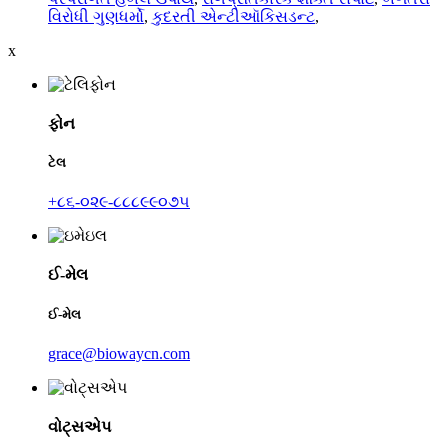
વિરોધી ગુણધર્મો
,
કુદરતી એન્ટીઑકિસડન્ટ
,
x
ફોન
ટેલ
+૮૬-૦૨૯-૮૮૮૯૯૦૭૫
ઈ-મેલ
ઈ-મેલ
grace@biowaycn.com
વોટ્સએપ