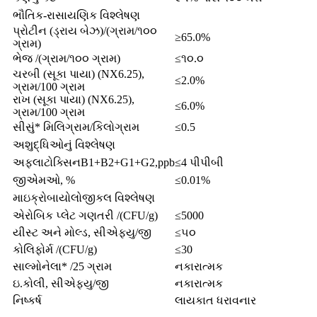
ભૌતિક-રાસાયણિક વિશ્લેષણ
પ્રોટીન (ડ્રાય બેઝ)/(ગ્રામ/૧૦૦
≥65.0%
ગ્રામ)
ભેજ /(ગ્રામ/૧૦૦ ગ્રામ)
≤૧૦.૦
ચરબી (સૂકા પાયા) (NX6.25),
≤2.0%
ગ્રામ/100 ગ્રામ
રાખ (સૂકા પાયા) (NX6.25),
≤6.0%
ગ્રામ/100 ગ્રામ
સીસું* મિલિગ્રામ/કિલોગ્રામ
≤0.5
અશુદ્ધિઓનું વિશ્લેષણ
અફલાટોક્સિનB1+B2+G1+G2,ppb
≤4 પીપીબી
જીએમઓ, %
≤0.01%
માઇક્રોબાયોલોજીકલ વિશ્લેષણ
એરોબિક પ્લેટ ગણતરી /(CFU/g)
≤5000
યીસ્ટ અને મોલ્ડ, સીએફયુ/જી
≤૫૦
કોલિફોર્મ /(CFU/g)
≤30
સાલ્મોનેલા* /25 ગ્રામ
નકારાત્મક
ઇ.કોલી, સીએફયુ/જી
નકારાત્મક
નિષ્કર્ષ
લાયકાત ધરાવનાર