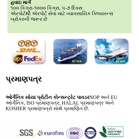
હવાઇ માર્ગે
૧૦૦ કિગ્રા-૧૦૦૦ કિગ્રા, ૫-૭ દિવસ
એરપોર્ટથી એરપોર્ટ સેવા માટે વ્યાવસાયિક ક્લિયરન્સ
બ્રોકરની જરૂર છે
પ્રમાણપત્ર
ઓર્ગેનિક સોયા પ્રોટીન કોન્સન્ટ્રેટ પાવડર
NOP અને EU
ઓર્ગેનિક, ISO પ્રમાણપત્ર, HALAL પ્રમાણપત્ર અને
KOSHER પ્રમાણપત્રો સાથે પ્રમાણિત છે.