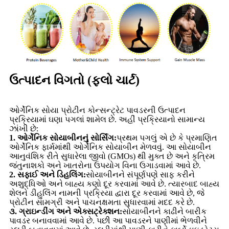
ઉત્પાદન વિગતો (ફ્લો ચાર્ટ)
ઓર્ગેનિક સોયા પ્રોટીન કોન્સન્ટ્રેટ પાવડરની ઉત્પાદન
પ્રક્રિયામાં ઘણા પગલાં શામેલ છે. અહીં પ્રક્રિયાનો સામાન્ય
ઝાંખી છે:
1. ઓર્ગેનિક સોયાબીનનું સોર્સિંગ:
પ્રથમ પગલું એ છે કે પ્રમાણિત
ઓર્ગેનિક ફાર્મમાંથી ઓર્ગેનિક સોયાબીન મેળવવું. આ સોયાબીન
આનુવંશિક રીતે સુધારેલા જીવો (GMOs) થી મુક્ત છે અને કૃત્રિમ
જંતુનાશકો અને ખાતરોના ઉપયોગ વિના ઉગાડવામાં આવે છે.
2. સફાઈ અને ડિહલિંગ:
સોયાબીનને સંપૂર્ણપણે સાફ કરીને
અશુદ્ધિઓ અને બાહ્ય કણો દૂર કરવામાં આવે છે. ત્યારબાદ બાહ્ય
શેલને ડીહુલિંગ નામની પ્રક્રિયા દ્વારા દૂર કરવામાં આવે છે, જે
પ્રોટીન સામગ્રી અને પાચનક્ષમતા સુધારવામાં મદદ કરે છે.
૩. ગ્રાઇન્ડીંગ અને એક્સટ્રેક્શન:
સોયાબીનને કાઢીને બારીક
પાવડર બનાવવામાં આવે છે. પછી આ પાવડરને પાણીમાં ભેળવીને