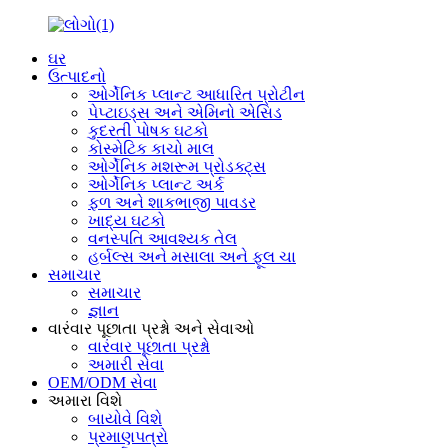
ઘર
ઉત્પાદનો
ઓર્ગેનિક પ્લાન્ટ આધારિત પ્રોટીન
પેપ્ટાઇડ્સ અને એમિનો એસિડ
કુદરતી પોષક ઘટકો
કોસ્મેટિક કાચો માલ
ઓર્ગેનિક મશરૂમ પ્રોડક્ટ્સ
ઓર્ગેનિક પ્લાન્ટ અર્ક
ફળ અને શાકભાજી પાવડર
ખાદ્ય ઘટકો
વનસ્પતિ આવશ્યક તેલ
હર્બલ્સ અને મસાલા અને ફૂલ ચા
સમાચાર
સમાચાર
જ્ઞાન
વારંવાર પૂછાતા પ્રશ્નો અને સેવાઓ
વારંવાર પૂછાતા પ્રશ્નો
અમારી સેવા
OEM/ODM સેવા
અમારા વિશે
બાયોવે વિશે
પ્રમાણપત્રો