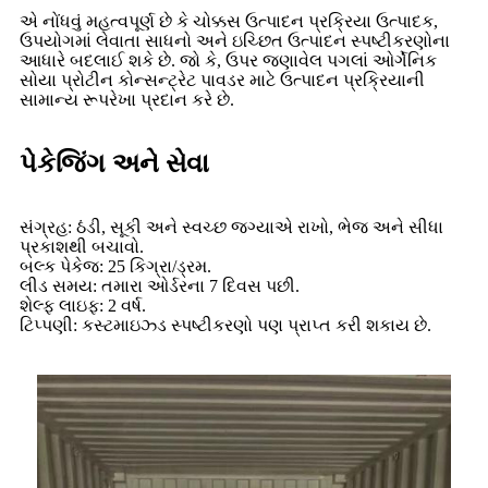
એ નોંધવું મહત્વપૂર્ણ છે કે ચોક્કસ ઉત્પાદન પ્રક્રિયા ઉત્પાદક,
ઉપયોગમાં લેવાતા સાધનો અને ઇચ્છિત ઉત્પાદન સ્પષ્ટીકરણોના
આધારે બદલાઈ શકે છે. જો કે, ઉપર જણાવેલ પગલાં ઓર્ગેનિક
સોયા પ્રોટીન કોન્સન્ટ્રેટ પાવડર માટે ઉત્પાદન પ્રક્રિયાની
સામાન્ય રૂપરેખા પ્રદાન કરે છે.
પેકેજિંગ અને સેવા
સંગ્રહ: ઠંડી, સૂકી અને સ્વચ્છ જગ્યાએ રાખો, ભેજ અને સીધા
પ્રકાશથી બચાવો.
બલ્ક પેકેજ: 25 કિગ્રા/ડ્રમ.
લીડ સમય: તમારા ઓર્ડરના 7 દિવસ પછી.
શેલ્ફ લાઇફ: 2 વર્ષ.
ટિપ્પણી: કસ્ટમાઇઝ્ડ સ્પષ્ટીકરણો પણ પ્રાપ્ત કરી શકાય છે.