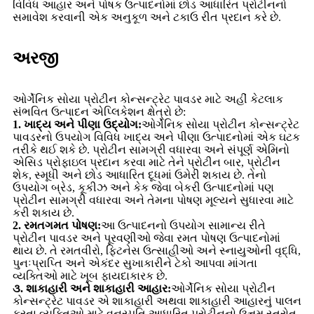
વિવિધ આહાર અને પોષક ઉત્પાદનોમાં છોડ આધારિત પ્રોટીનનો
સમાવેશ કરવાની એક અનુકૂળ અને ટકાઉ રીત પ્રદાન કરે છે.
અરજી
ઓર્ગેનિક સોયા પ્રોટીન કોન્સન્ટ્રેટ પાવડર માટે અહીં કેટલાક
સંભવિત ઉત્પાદન એપ્લિકેશન ક્ષેત્રો છે:
1. ખાદ્ય અને પીણા ઉદ્યોગ:
ઓર્ગેનિક સોયા પ્રોટીન કોન્સન્ટ્રેટ
પાવડરનો ઉપયોગ વિવિધ ખાદ્ય અને પીણા ઉત્પાદનોમાં એક ઘટક
તરીકે થઈ શકે છે. પ્રોટીન સામગ્રી વધારવા અને સંપૂર્ણ એમિનો
એસિડ પ્રોફાઇલ પ્રદાન કરવા માટે તેને પ્રોટીન બાર, પ્રોટીન
શેક, સ્મૂધી અને છોડ આધારિત દૂધમાં ઉમેરી શકાય છે. તેનો
ઉપયોગ બ્રેડ, કૂકીઝ અને કેક જેવા બેકરી ઉત્પાદનોમાં પણ
પ્રોટીન સામગ્રી વધારવા અને તેમના પોષણ મૂલ્યને સુધારવા માટે
કરી શકાય છે.
2. રમતગમત પોષણ:
આ ઉત્પાદનનો ઉપયોગ સામાન્ય રીતે
પ્રોટીન પાવડર અને પૂરવણીઓ જેવા રમત પોષણ ઉત્પાદનોમાં
થાય છે. તે રમતવીરો, ફિટનેસ ઉત્સાહીઓ અને સ્નાયુઓની વૃદ્ધિ,
પુનઃપ્રાપ્તિ અને એકંદર સુખાકારીને ટેકો આપવા માંગતા
વ્યક્તિઓ માટે ખૂબ ફાયદાકારક છે.
૩. શાકાહારી અને શાકાહારી આહાર:
ઓર્ગેનિક સોયા પ્રોટીન
કોન્સન્ટ્રેટ પાવડર એ શાકાહારી અથવા શાકાહારી આહારનું પાલન
કરતા વ્યક્તિઓ માટે વનસ્પતિ આધારિત પ્રોટીનનો ઉત્તમ સ્ત્રોત