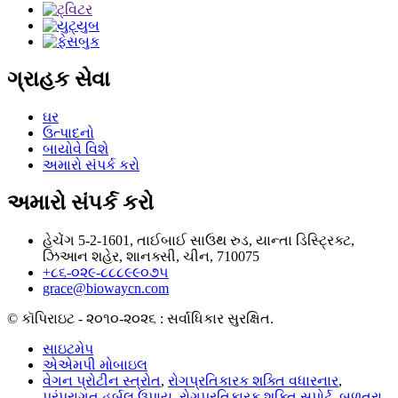
ગ્રાહક સેવા
ઘર
ઉત્પાદનો
બાયોવે વિશે
અમારો સંપર્ક કરો
અમારો સંપર્ક કરો
હેચેંગ 5-2-1601, તાઈબાઈ સાઉથ રુડ, યાન્તા ડિસ્ટ્રિક્ટ,
ઝિઆન શહેર, શાનક્સી, ચીન, 710075
+૮૬-૦૨૯-૮૮૮૯૯૦૭૫
grace@biowaycn.com
© કૉપિરાઇટ - ૨૦૧૦-૨૦૨૬ : સર્વાધિકાર સુરક્ષિત.
સાઇટમેપ
એએમપી મોબાઇલ
વેગન પ્રોટીન સ્ત્રોત
,
રોગપ્રતિકારક શક્તિ વધારનાર
,
પરંપરાગત હર્બલ ઉપાય
,
રોગપ્રતિકારક શક્તિ સપોર્ટ
,
બળતરા