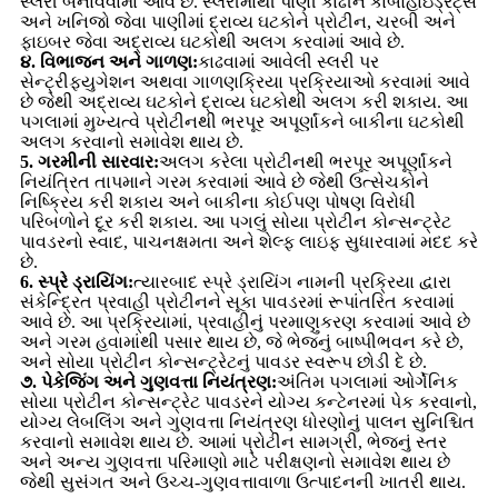
સ્લરી બનાવવામાં આવે છે. સ્લરીમાંથી પાણી કાઢીને કાર્બોહાઇડ્રેટ્સ
અને ખનિજો જેવા પાણીમાં દ્રાવ્ય ઘટકોને પ્રોટીન, ચરબી અને
ફાઇબર જેવા અદ્રાવ્ય ઘટકોથી અલગ કરવામાં આવે છે.
૪. વિભાજન અને ગાળણ:
કાઢવામાં આવેલી સ્લરી પર
સેન્ટ્રીફ્યુગેશન અથવા ગાળણક્રિયા પ્રક્રિયાઓ કરવામાં આવે
છે જેથી અદ્રાવ્ય ઘટકોને દ્રાવ્ય ઘટકોથી અલગ કરી શકાય. આ
પગલામાં મુખ્યત્વે પ્રોટીનથી ભરપૂર અપૂર્ણાંકને બાકીના ઘટકોથી
અલગ કરવાનો સમાવેશ થાય છે.
5. ગરમીની સારવાર:
અલગ કરેલા પ્રોટીનથી ભરપૂર અપૂર્ણાંકને
નિયંત્રિત તાપમાને ગરમ કરવામાં આવે છે જેથી ઉત્સેચકોને
નિષ્ક્રિય કરી શકાય અને બાકીના કોઈપણ પોષણ વિરોધી
પરિબળોને દૂર કરી શકાય. આ પગલું સોયા પ્રોટીન કોન્સન્ટ્રેટ
પાવડરનો સ્વાદ, પાચનક્ષમતા અને શેલ્ફ લાઇફ સુધારવામાં મદદ કરે
છે.
6. સ્પ્રે ડ્રાયિંગ:
ત્યારબાદ સ્પ્રે ડ્રાયિંગ નામની પ્રક્રિયા દ્વારા
સંકેન્દ્રિત પ્રવાહી પ્રોટીનને સૂકા પાવડરમાં રૂપાંતરિત કરવામાં
આવે છે. આ પ્રક્રિયામાં, પ્રવાહીનું પરમાણુકરણ કરવામાં આવે છે
અને ગરમ હવામાંથી પસાર થાય છે, જે ભેજનું બાષ્પીભવન કરે છે,
અને સોયા પ્રોટીન કોન્સન્ટ્રેટનું પાવડર સ્વરૂપ છોડી દે છે.
૭. પેકેજિંગ અને ગુણવત્તા નિયંત્રણ:
અંતિમ પગલામાં ઓર્ગેનિક
સોયા પ્રોટીન કોન્સન્ટ્રેટ પાવડરને યોગ્ય કન્ટેનરમાં પેક કરવાનો,
યોગ્ય લેબલિંગ અને ગુણવત્તા નિયંત્રણ ધોરણોનું પાલન સુનિશ્ચિત
કરવાનો સમાવેશ થાય છે. આમાં પ્રોટીન સામગ્રી, ભેજનું સ્તર
અને અન્ય ગુણવત્તા પરિમાણો માટે પરીક્ષણનો સમાવેશ થાય છે
જેથી સુસંગત અને ઉચ્ચ-ગુણવત્તાવાળા ઉત્પાદનની ખાતરી થાય.