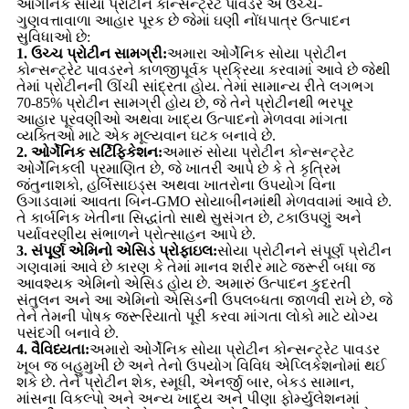
ઓર્ગેનિક સોયા પ્રોટીન કોન્સન્ટ્રેટ પાવડર એ ઉચ્ચ-
ગુણવત્તાવાળા આહાર પૂરક છે જેમાં ઘણી નોંધપાત્ર ઉત્પાદન
સુવિધાઓ છે:
1. ઉચ્ચ પ્રોટીન સામગ્રી:
અમારા ઓર્ગેનિક સોયા પ્રોટીન
કોન્સન્ટ્રેટ પાવડરને કાળજીપૂર્વક પ્રક્રિયા કરવામાં આવે છે જેથી
તેમાં પ્રોટીનની ઊંચી સાંદ્રતા હોય. તેમાં સામાન્ય રીતે લગભગ
70-85% પ્રોટીન સામગ્રી હોય છે, જે તેને પ્રોટીનથી ભરપૂર
આહાર પૂરવણીઓ અથવા ખાદ્ય ઉત્પાદનો મેળવવા માંગતા
વ્યક્તિઓ માટે એક મૂલ્યવાન ઘટક બનાવે છે.
2. ઓર્ગેનિક સર્ટિફિકેશન:
અમારું સોયા પ્રોટીન કોન્સન્ટ્રેટ
ઓર્ગેનિકલી પ્રમાણિત છે, જે ખાતરી આપે છે કે તે કૃત્રિમ
જંતુનાશકો, હર્બિસાઇડ્સ અથવા ખાતરોના ઉપયોગ વિના
ઉગાડવામાં આવતા બિન-GMO સોયાબીનમાંથી મેળવવામાં આવે છે.
તે કાર્બનિક ખેતીના સિદ્ધાંતો સાથે સુસંગત છે, ટકાઉપણું અને
પર્યાવરણીય સંભાળને પ્રોત્સાહન આપે છે.
3. સંપૂર્ણ એમિનો એસિડ પ્રોફાઇલ:
સોયા પ્રોટીનને સંપૂર્ણ પ્રોટીન
ગણવામાં આવે છે કારણ કે તેમાં માનવ શરીર માટે જરૂરી બધા જ
આવશ્યક એમિનો એસિડ હોય છે. અમારું ઉત્પાદન કુદરતી
સંતુલન અને આ એમિનો એસિડની ઉપલબ્ધતા જાળવી રાખે છે, જે
તેને તેમની પોષક જરૂરિયાતો પૂરી કરવા માંગતા લોકો માટે યોગ્ય
પસંદગી બનાવે છે.
4. વૈવિધ્યતા:
અમારો ઓર્ગેનિક સોયા પ્રોટીન કોન્સન્ટ્રેટ પાવડર
ખૂબ જ બહુમુખી છે અને તેનો ઉપયોગ વિવિધ એપ્લિકેશનોમાં થઈ
શકે છે. તેને પ્રોટીન શેક, સ્મૂધી, એનર્જી બાર, બેકડ સામાન,
માંસના વિકલ્પો અને અન્ય ખાદ્ય અને પીણા ફોર્મ્યુલેશનમાં