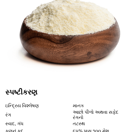
સ્પષ્ટીકરણ
ઇન્દ્રિય વિશ્લેષણ
માનક
આછો પીળો અથવા સફેદ
રંગ
રંગનો
સ્વાદ, ગંધ
તટસ્થ
કણનું કદ
૯૫% પાસ ૧૦૦ મેશ