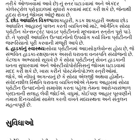
તરીકે ઓળખવામાં આવે છે) નું સ્તર ઘટાડવામાં અને એકંદર
કોલેસ્ટ્રોલ પ્રોફાઇલમાં સુધારો કરવામાં મદદ કરી શકે છે, જેનાથી
હૃદય રોગનું જોખમ ઓછું થાય છે.
5. છોડ આધારિત વિકલ્પ:
શાકાહારી, કડક શાકાહારી અથવા છોડ
આધારિત આહારનું પાલન કરતી વ્યક્તિઓ માટે, ઓર્ગેનિક સોયા
પ્રોટીન કોન્સન્ટ્રેટ પાવડર પ્રોટીનનો મૂલ્યવાન સ્ત્રોત પૂરો પાડે
છે. તે પ્રાણી આધારિત ઉત્પાદનોનો ઉપયોગ કર્યા વિના પ્રોટીનની
જરૂરિયાતો પૂરી કરવાની મંજૂરી આપે છે.
6. હાડકાંનું સ્વાસ્થ્ય:
સોયા પ્રોટીનમાં આઇસોફ્લેવોન્સ હોય છે, જે
સંભવિત હાડકા-રક્ષણાત્મક અસરો ધરાવતા વનસ્પતિ સંયોજનો છે.
કેટલાક અભ્યાસો સૂચવે છે કે સોયા પ્રોટીનનું સેવન હાડકાની
ઘનતા સુધારવામાં અને ઓસ્ટીયોપોરોસિસનું જોખમ ઘટાડવામાં
મદદ કરી શકે છે, ખાસ કરીને પોસ્ટમેનોપોઝલ સ્ત્રીઓમાં.
જોકે, એ નોંધવું અગત્યનું છે કે સોયા એલર્જી અથવા હોર્મોન-
સંવેદનશીલ સ્થિતિ ધરાવતા વ્યક્તિઓએ તેમના આહારમાં સોયા
પ્રોટીન ઉત્પાદનોનો સમાવેશ કરતા પહેલા તેમના આરોગ્યસંભાળ
પ્રદાતાની સલાહ લેવી જોઈએ. વધુમાં, કોઈપણ આહાર પૂરવણીને
તમારા દિનચર્યામાં સામેલ કરતી વખતે મધ્યસ્થતા અને સંતુલન
મહત્વપૂર્ણ છે.
સુવિધાઓ