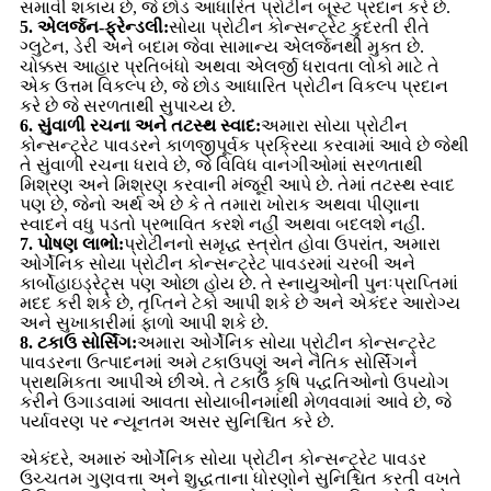
સમાવી શકાય છે, જે છોડ આધારિત પ્રોટીન બૂસ્ટ પ્રદાન કરે છે.
5. એલર્જન-ફ્રેન્ડલી:
સોયા પ્રોટીન કોન્સન્ટ્રેટ કુદરતી રીતે
ગ્લુટેન, ડેરી અને બદામ જેવા સામાન્ય એલર્જનથી મુક્ત છે.
ચોક્કસ આહાર પ્રતિબંધો અથવા એલર્જી ધરાવતા લોકો માટે તે
એક ઉત્તમ વિકલ્પ છે, જે છોડ આધારિત પ્રોટીન વિકલ્પ પ્રદાન
કરે છે જે સરળતાથી સુપાચ્ય છે.
6. સુંવાળી રચના અને તટસ્થ સ્વાદ:
અમારા સોયા પ્રોટીન
કોન્સન્ટ્રેટ પાવડરને કાળજીપૂર્વક પ્રક્રિયા કરવામાં આવે છે જેથી
તે સુંવાળી રચના ધરાવે છે, જે વિવિધ વાનગીઓમાં સરળતાથી
મિશ્રણ અને મિશ્રણ કરવાની મંજૂરી આપે છે. તેમાં તટસ્થ સ્વાદ
પણ છે, જેનો અર્થ એ છે કે તે તમારા ખોરાક અથવા પીણાના
સ્વાદને વધુ પડતો પ્રભાવિત કરશે નહીં અથવા બદલશે નહીં.
7. પોષણ લાભો:
પ્રોટીનનો સમૃદ્ધ સ્ત્રોત હોવા ઉપરાંત, અમારા
ઓર્ગેનિક સોયા પ્રોટીન કોન્સન્ટ્રેટ પાવડરમાં ચરબી અને
કાર્બોહાઇડ્રેટ્સ પણ ઓછા હોય છે. તે સ્નાયુઓની પુનઃપ્રાપ્તિમાં
મદદ કરી શકે છે, તૃપ્તિને ટેકો આપી શકે છે અને એકંદર આરોગ્ય
અને સુખાકારીમાં ફાળો આપી શકે છે.
8. ટકાઉ સોર્સિંગ:
અમારા ઓર્ગેનિક સોયા પ્રોટીન કોન્સન્ટ્રેટ
પાવડરના ઉત્પાદનમાં અમે ટકાઉપણું અને નૈતિક સોર્સિંગને
પ્રાથમિકતા આપીએ છીએ. તે ટકાઉ કૃષિ પદ્ધતિઓનો ઉપયોગ
કરીને ઉગાડવામાં આવતા સોયાબીનમાંથી મેળવવામાં આવે છે, જે
પર્યાવરણ પર ન્યૂનતમ અસર સુનિશ્ચિત કરે છે.
એકંદરે, અમારું ઓર્ગેનિક સોયા પ્રોટીન કોન્સન્ટ્રેટ પાવડર
ઉચ્ચતમ ગુણવત્તા અને શુદ્ધતાના ધોરણોને સુનિશ્ચિત કરતી વખતે