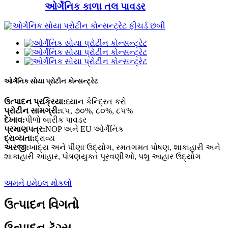
ઓર્ગેનિક કાળા તલ પાવડર
ઓર્ગેનિક સોયા પ્રોટીન કોન્સન્ટ્રેટ
ઉત્પાદન પ્રક્રિયા:
ધ્યાન કેન્દ્રિત કરો
પ્રોટીન સામગ્રી:
૬૫, ૭૦%, ૮૦%, ૮૫%
દેખાવ:
પીળો બારીક પાવડર
પ્રમાણપત્ર:
NOP અને EU ઓર્ગેનિક
દ્રાવ્યતા:
દ્રાવ્ય
અરજી:
ખાદ્ય અને પીણા ઉદ્યોગ, રમતગમત પોષણ, શાકાહારી અને
શાકાહારી આહાર, પોષણયુક્ત પૂરવણીઓ, પશુ આહાર ઉદ્યોગ
અમને ઇમેઇલ મોકલો
ઉત્પાદન વિગતો