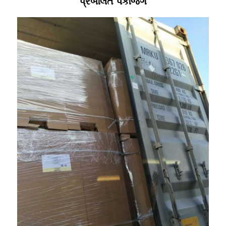
પ્રબલિત પેકેજિંગ