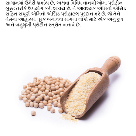
સામાનમાં ઉમેરી શકાય છે, અથવા વિવિધ વાનગીઓમાં પ્રોટીન
બુસ્ટ તરીકે ઉપયોગ કરી શકાય છે. તે આવશ્યક એમિનો એસિડ
સહિત સંપૂર્ણ એમિનો એસિડ પ્રોફાઇલ પ્રદાન કરે છે, જે તેને
તેમના આહારમાં પૂરક બનાવવા માંગતા લોકો માટે એક અનુકૂળ
અને બહુમુખી પ્રોટીન સ્ત્રોત બનાવે છે.