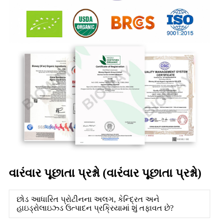
વારંવાર પૂછાતા પ્રશ્નો (વારંવાર પૂછાતા પ્રશ્નો)
છોડ આધારિત પ્રોટીનના અલગ, કેન્દ્રિત અને
હાઇડ્રોલાઇઝ્ડ ઉત્પાદન પ્રક્રિયામાં શું તફાવત છે?