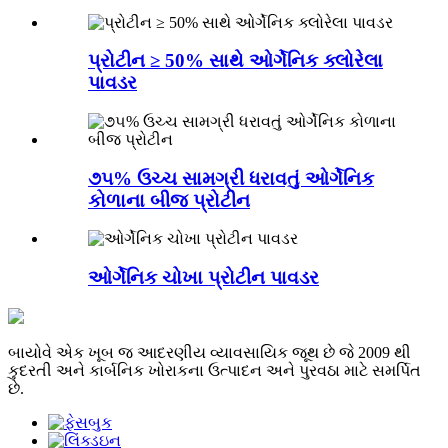
પ્રોટીન ≥ 50% સાથે ઓર્ગેનિક ક્લોરેલા
પાવડર
૭૫% ઉચ્ચ સામગ્રી ધરાવતું ઓર્ગેનિક
કોળાના બીજ પ્રોટીન
ઓર્ગેનિક ચોખા પ્રોટીન પાવડર
બાયોવે એક ખૂબ જ આદરણીય વ્યાવસાયિક જૂથ છે જે 2009 થી
કુદરતી અને કાર્બનિક ખોરાકના ઉત્પાદન અને પુરવઠા માટે સમર્પિત
છે.