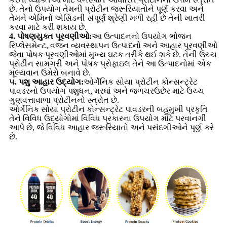
છે. તેનો ઉપયોગ તેમની પ્રોટીન જરૂરિયાતોને પૂર્ણ કરવા અને
તેમને એમિનો એસિડની સંપૂર્ણ શ્રેણી મળી રહી છે તેની ખાતરી
કરવા માટે કરી શકાય છે.
4. પોષણયુક્ત પૂરવણીઓ:
આ ઉત્પાદનનો ઉપયોગ ભોજન
રિપ્લેસમેન્ટ, વજન વ્યવસ્થાપન ઉત્પાદનો અને આહાર પૂરવણીઓ
જેવા પોષક પૂરવણીઓમાં મુખ્ય ઘટક તરીકે થઈ શકે છે. તેની ઉચ્ચ
પ્રોટીન સામગ્રી અને પોષક પ્રોફાઇલ તેને આ ઉત્પાદનોમાં એક
મૂલ્યવાન ઉમેરો બનાવે છે.
૫. પશુ આહાર ઉદ્યોગ:
ઓર્ગેનિક સોયા પ્રોટીન કોન્સન્ટ્રેટ
પાવડરનો ઉપયોગ પશુધન, મરઘાં અને જળચરઉછેર માટે ઉચ્ચ
ગુણવત્તાવાળા પ્રોટીનનો સ્ત્રોત છે.
ઓર્ગેનિક સોયા પ્રોટીન કોન્સન્ટ્રેટ પાવડરની બહુમુખી પ્રકૃતિ
તેને વિવિધ ઉદ્યોગોમાં વિવિધ પ્રકારના ઉપયોગ માટે પરવાનગી
આપે છે, જે વિવિધ આહાર જરૂરિયાતો અને પસંદગીઓને પૂર્ણ કરે
છે.