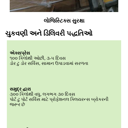
લોજિસ્ટિક્સ સુરક્ષા
ચુકવણી અને ડિલિવરી પદ્ધતિઓ
એક્સપ્રેસ
૧૦૦ કિલોથી ઓછી, ૩-૫ દિવસ
ડોર ટુ ડોર સર્વિસ, સામાન ઉપાડવામાં સરળતા
સમુદ્ર દ્વારા
૩૦૦ કિલોથી વધુ, લગભગ ૩૦ દિવસ
પોર્ટ ટુ પોર્ટ સર્વિસ માટે પ્રોફેશનલ ક્લિયરન્સ બ્રોકરની
જરૂર છે