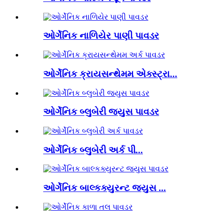
ઓર્ગેનિક નાળિયેર પાણી પાવડર
ઓર્ગેનિક ક્રાયસન્થેમમ એક્સ્ટ્રા...
ઓર્ગેનિક બ્લુબેરી જ્યુસ પાવડર
ઓર્ગેનિક બ્લુબેરી અર્ક પી...
ઓર્ગેનિક બાલ્કક્યુરન્ટ જ્યુસ ...