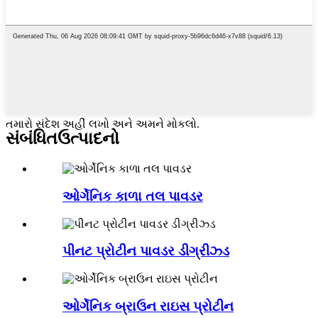
તમારો સંદેશ અહીં લખો અને અમને મોકલો.
સંબંધિત
ઉત્પાદનો
ઓર્ગેનિક કાળા તલ પાવડર
પીનટ પ્રોટીન પાવડર ડીગ્રીઝ્ડ
ઓર્ગેનિક બ્રાઉન રાઇસ પ્રોટીન