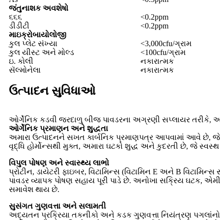
જંતુનાશક અવશેષો
૬૬૬
<0.2ppm
ડીડીટી
<0.2ppm
માઇક્રોબાયોલોજી
કુલ પ્લેટ સંખ્યા
<3,000cfu/ગ્રામ
કુલ યીસ્ટ અને મોલ્ડ
<100cfu/ગ્રામ
ઇ. કોલી
નકારાત્મક
સૅલ્મોનેલા
નકારાત્મક
ઉત્પાદન સુવિધાઓ
ઓર્ગેનિક કડવી જરદાળુ બીજ પાવડરના અગ્રણી સપ્લાયર તરીકે, 
ઓર્ગેનિક પ્રમાણન અને શુદ્ધતા
અમારા ઉત્પાદનને સખત કાર્બનિક પ્રમાણપત્ર આપવામાં આવે છે, જે ખા
વૃદ્ધિ હોર્મોન્સથી મુક્ત, અમારા ઘટકો શુદ્ધ અને કુદરતી છે, જે સ્વસ
વિપુલ પોષણ અને સ્વાસ્થ્ય લાભો
પ્રોટીન, ડાયેટરી ફાઇબર, વિટામિન્સ (વિટામિન E અને B વિટામિન્
પાવડર વ્યાપક પોષણ સહાય પૂરી પાડે છે. અનોખા સક્રિય ઘટક, એમીગ
સમાવેશ થાય છે.
સુસંગત ગુણવત્તા અને સલામતી
અદ્યતન પ્રક્રિયા તકનીકો અને કડક ગુણવત્તા નિયંત્રણ પગલાં