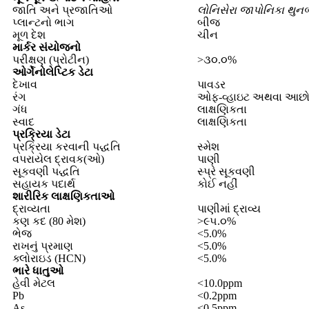
જાતિ અને પ્રજાતિઓ
લોનિસેરા જાપોનિકા થુન
પ્લાન્ટનો ભાગ
બીજ
મૂળ દેશ
ચીન
માર્કર સંયોજનો
પરીક્ષણ (પ્રોટીન)
>૩૦.૦%
ઓર્ગેનોલેપ્ટિક ડેટા
દેખાવ
પાવડર
રંગ
ઓફ-વ્હાઇટ અથવા આછો 
ગંધ
લાક્ષણિકતા
સ્વાદ
લાક્ષણિકતા
પ્રક્રિયા ડેટા
પ્રક્રિયા કરવાની પદ્ધતિ
સ્મેશ
વપરાયેલ દ્રાવક(ઓ)
પાણી
સૂકવણી પદ્ધતિ
સ્પ્રે સૂકવણી
સહાયક પદાર્થ
કોઈ નહીં
શારીરિક લાક્ષણિકતાઓ
દ્રાવ્યતા
પાણીમાં દ્રાવ્ય
કણ કદ (80 મેશ)
>૯૫.૦%
ભેજ
<5.0%
રાખનું પ્રમાણ
<5.0%
ક્લોરાઇડ (HCN)
<5.0%
ભારે ધાતુઓ
હેવી મેટલ
<10.0ppm
Pb
<0.2ppm
As
<0.5ppm