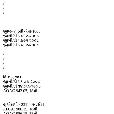
/
/
/
જીજે-ક્યુસીએસ-1008
જીબી/ટી ૫૪૯૨-૨૦૦૮
જીબી/ટી ૫૪૯૨-૨૦૦૮
જીબી/ટી ૫૪૯૨-૨૦૦૮
/
/
/
/
વિઝ્યુઅલ
જીબી/ટી ૫૫૦૭-૨૦૦૮
જીબી/ટી ૧૪૭૬૯-૧૯૯૩
AOAC 942.05, 18મી
યુએસપી <231>, પદ્ધતિ II
AOAC 986.15, 18મી
AOAC 986.15, 18મી