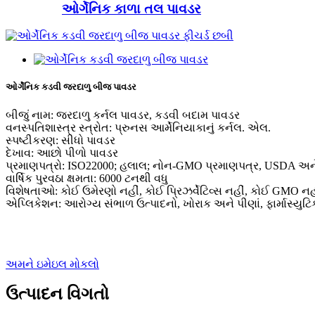
ઓર્ગેનિક કાળા તલ પાવડર
ઓર્ગેનિક કડવી જરદાળુ બીજ પાવડર
બીજું નામ: જરદાળુ કર્નલ પાવડર, કડવી બદામ પાવડર
વનસ્પતિશાસ્ત્ર સ્ત્રોત: પ્રુનસ આર્મેનિયાકાનું કર્નલ. એલ.
સ્પષ્ટીકરણ: સીધો પાવડર
દેખાવ: આછો પીળો પાવડર
પ્રમાણપત્રો: ISO22000; હલાલ; નોન-GMO પ્રમાણપત્ર, USDA અને
વાર્ષિક પુરવઠા ક્ષમતા: 6000 ટનથી વધુ
વિશેષતાઓ: કોઈ ઉમેરણો નહીં, કોઈ પ્રિઝર્વેટિવ્સ નહીં, કોઈ GMO નહીં
એપ્લિકેશન: આરોગ્ય સંભાળ ઉત્પાદનો, ખોરાક અને પીણાં, ફાર્માસ્યુટિ
અમને ઇમેઇલ મોકલો
ઉત્પાદન વિગતો