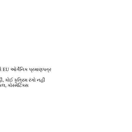
 EU ઓર્ગેનિક પ્રમાણપત્ર
, કોઈ કૃત્રિમ રંગો નહીં
કલ, કોસ્મેટિક્સ