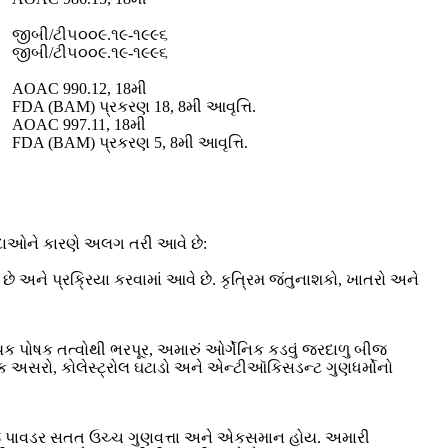
જીબી/ટી૫૦૦૯.૧૯-૧૯૯૬
જીબી/ટી૫૦૦૯.૧૯-૧૯૯૬
AOAC 990.12, 18મી
FDA (BAM) પ્રકરણ 18, 8મી આવૃત્તિ.
AOAC 997.11, 18મી
FDA (BAM) પ્રકરણ 5, 8મી આવૃત્તિ.
દાઓને કારણે અલગ તરી આવે છે:
ે અને પ્રક્રિયા કરવામાં આવે છે. કૃત્રિમ જંતુનાશકો, ખાતરો અને
ક પોષક તત્વોથી ભરપૂર, અમારું ઓર્ગેનિક કડવું જરદાળુ બીજ
ચક અસરો, કોલેસ્ટ્રોલ ઘટાડો અને એન્ટીઑકિસડન્ટ ગુણધર્મોનો
ીજ પાવડર સતત ઉચ્ચ ગુણવત્તા અને એકસમાન હોય. અમારી