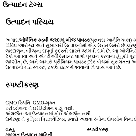
ઉત્પાદન ટૅગ્સ
ઉત્પાદન પરિચય
અમારા
ઓર્ગેનિક કડવી જરદાળુ બીજ પાવડર
(પ્રુનસ આર્મેનિયાકા) ક
વિવિધ આરોગ્ય અને સુખાકારી ઉત્પાદનોમાં એક ઉત્તમ ઉમેરો છે કાર
જરદાળુના બીજના સંપૂર્ણ કુદરતી સારને જાળવી રાખે છે. આ ઓર્ગેનિક
ટેકો આપવા અને એન્ટીઑકિસડન્ટ લાભો પ્રદાન કરવાના હેતુથી પૂરક, 
જાણીતા છે, અને અમારો પ્રીમિયમ પાવડર દરેક બેચમાં સુસંગતતા અને
ઉત્પાદનો માટે સ્વચ્છ, ટકાઉ ઘટક મેળવવાનો વિશ્વાસ આપે છે.
સ્પષ્ટીકરણ
GMO સ્થિતિ: GMO-મુક્ત
ઇરેડિયેશન: તે ઇરેડિયેશન થયું નથી.
એલર્જન: આ ઉત્પાદનમાં કોઈ એલર્જન નથી.
ઉમેરણ: તે કૃત્રિમ પ્રિઝર્વેટિવ્સ, સ્વાદો અથવા રંગોના ઉપયોગ વિના છ
વસ્તુ
સ્પષ્ટીકરણ
મૂળભૂત ઉત્પાદન માહિતી