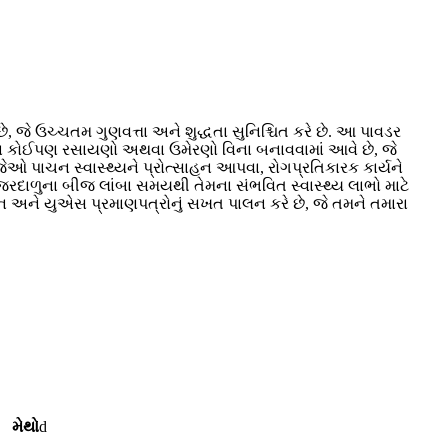
, જે ઉચ્ચતમ ગુણવત્તા અને શુદ્ધતા સુનિશ્ચિત કરે છે. આ પાવડર
્પાદન કોઈપણ રસાયણો અથવા ઉમેરણો વિના બનાવવામાં આવે છે, જે
જેઓ પાચન સ્વાસ્થ્યને પ્રોત્સાહન આપવા, રોગપ્રતિકારક કાર્યને
 જરદાળુના બીજ લાંબા સમયથી તેમના સંભવિત સ્વાસ્થ્ય લાભો માટે
િયન અને યુએસ પ્રમાણપત્રોનું સખત પાલન કરે છે, જે તમને તમારા
મેથો
d