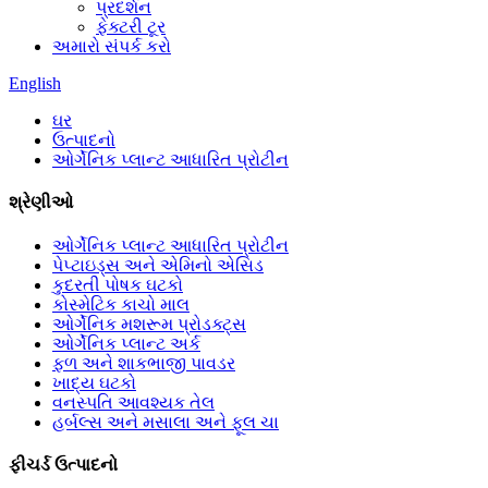
પ્રદર્શન
ફેક્ટરી ટૂર
અમારો સંપર્ક કરો
English
ઘર
ઉત્પાદનો
ઓર્ગેનિક પ્લાન્ટ આધારિત પ્રોટીન
શ્રેણીઓ
ઓર્ગેનિક પ્લાન્ટ આધારિત પ્રોટીન
પેપ્ટાઇડ્સ અને એમિનો એસિડ
કુદરતી પોષક ઘટકો
કોસ્મેટિક કાચો માલ
ઓર્ગેનિક મશરૂમ પ્રોડક્ટ્સ
ઓર્ગેનિક પ્લાન્ટ અર્ક
ફળ અને શાકભાજી પાવડર
ખાદ્ય ઘટકો
વનસ્પતિ આવશ્યક તેલ
હર્બલ્સ અને મસાલા અને ફૂલ ચા
ફીચર્ડ ઉત્પાદનો