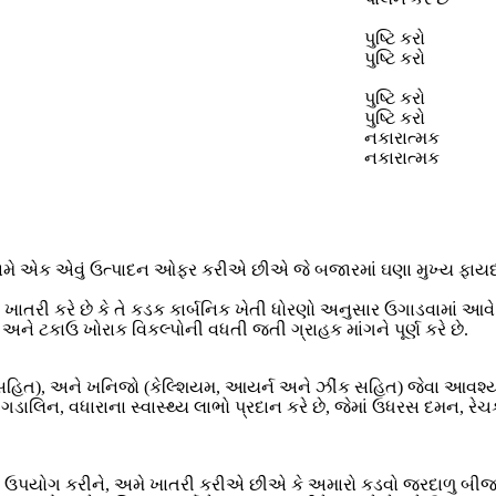
પુષ્ટિ કરો
પુષ્ટિ કરો
પુષ્ટિ કરો
પુષ્ટિ કરો
નકારાત્મક
નકારાત્મક
અમે એક એવું ઉત્પાદન ઓફર કરીએ છીએ જે બજારમાં ઘણા મુખ્ય ફાય
તરી કરે છે કે તે કડક કાર્બનિક ખેતી ધોરણો અનુસાર ઉગાડવામાં આવે છ
્થ અને ટકાઉ ખોરાક વિકલ્પોની વધતી જતી ગ્રાહક માંગને પૂર્ણ કરે છે.
સ સહિત), અને ખનિજો (કેલ્શિયમ, આયર્ન અને ઝીંક સહિત) જેવા આવશ્ય
ડાલિન, વધારાના સ્વાસ્થ્ય લાભો પ્રદાન કરે છે, જેમાં ઉધરસ દમન, રે
નો ઉપયોગ કરીને, અમે ખાતરી કરીએ છીએ કે અમારો કડવો જરદાળુ બ