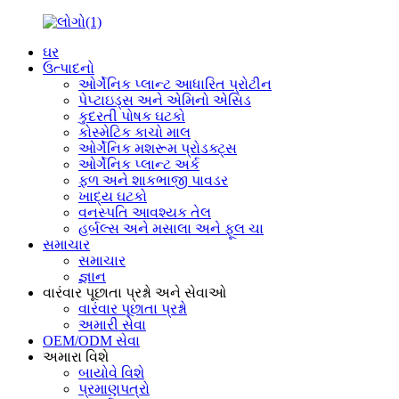
ઘર
ઉત્પાદનો
ઓર્ગેનિક પ્લાન્ટ આધારિત પ્રોટીન
પેપ્ટાઇડ્સ અને એમિનો એસિડ
કુદરતી પોષક ઘટકો
કોસ્મેટિક કાચો માલ
ઓર્ગેનિક મશરૂમ પ્રોડક્ટ્સ
ઓર્ગેનિક પ્લાન્ટ અર્ક
ફળ અને શાકભાજી પાવડર
ખાદ્ય ઘટકો
વનસ્પતિ આવશ્યક તેલ
હર્બલ્સ અને મસાલા અને ફૂલ ચા
સમાચાર
સમાચાર
જ્ઞાન
વારંવાર પૂછાતા પ્રશ્નો અને સેવાઓ
વારંવાર પૂછાતા પ્રશ્નો
અમારી સેવા
OEM/ODM સેવા
અમારા વિશે
બાયોવે વિશે
પ્રમાણપત્રો