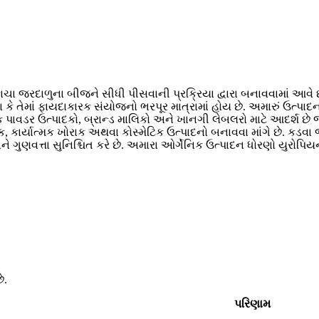
ાચા જરદાળુના બીજને સીધી પીસવાની પ્રક્રિયા દ્વારા બનાવવામાં આવે છે
ણ કે તેમાં ફાયદાકારક સંયોજનો ભરપૂર માત્રામાં હોય છે. અમારું ઉત
 પાવડર ઉત્પાદકો, બ્રાન્ડ માલિકો અને ખાનગી લેબલરો માટે આદર્શ છે 
કાર્યાત્મક ખોરાક અથવા કોસ્મેટિક ઉત્પાદનો બનાવવા માંગે છે. કડવા
 ગુણવત્તા સુનિશ્ચિત કરે છે. અમારા ઓર્ગેનિક ઉત્પાદન ધોરણો યુરોપ
ે.
પરિણામ