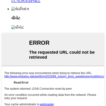
૮૬-૧૮૦૯૨૩૨૧૨૮૮
વીચેટ