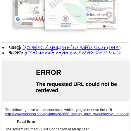
પાછલું:
ફિશ ઓઇલ ડોકોસાહેક્સેનોઇક એસિડ પાવડર (DHA)
આગળ:
કુદરતી વનસ્પતિ સ્ત્રોત ફાયટોસ્ટેરોલ એસ્ટર પાવડર