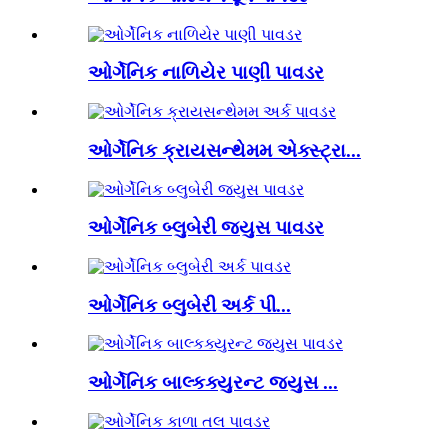
ઓર્ગેનિક નાળિયેર પાણી પાવડર
ઓર્ગેનિક ક્રાયસન્થેમમ એક્સ્ટ્રા...
ઓર્ગેનિક બ્લુબેરી જ્યુસ પાવડર
ઓર્ગેનિક બ્લુબેરી અર્ક પી...
ઓર્ગેનિક બાલ્કક્યુરન્ટ જ્યુસ ...