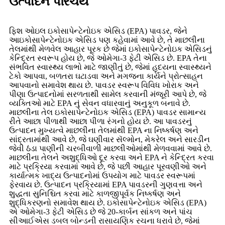
ઉત્પાદન પરિચય
ફિશ ઓઇલ ઇકોસાપેન્ટેનોઇક એસિડ (EPA) પાવડર, જેને
આઇકોસાપેન્ટેનોઇક એસિડ પણ કહેવામાં આવે છે, તે માછલીના
તેલમાંથી મેળવેલ આહાર પૂરક છે જેમાં ઇકોસાપેન્ટેનોઇક એસિડનું
કેન્દ્રિત સ્વરૂપ હોય છે, જે ઓમેગા-3 ફેટી એસિડ છે. EPA તેના
સંભવિત સ્વાસ્થ્ય લાભો માટે જાણીતું છે, જેમાં હૃદયના સ્વાસ્થ્યને
ટેકો આપવા, બળતરા ઘટાડવા અને મગજના કાર્યને પ્રોત્સાહન
આપવાનો સમાવેશ થાય છે. પાવડર સ્વરૂપ વિવિધ ખોરાક અને
પીણા ઉત્પાદનોમાં સરળતાથી સામેલ કરવાની મંજૂરી આપે છે, જે
વ્યક્તિઓ માટે EPA નું સેવન વધારવાનું અનુકૂળ બનાવે છે.
માછલીના તેલ ઇકોસાપેન્ટેનોઇક એસિડ (EPA) પાવડર સામાન્ય
રીતે આછા પીળાથી આછા પીળા રંગનો હોય છે. આ પાવડરનું
ઉત્પાદન મુખ્યત્વે માછલીના તેલમાંથી EPA ના નિષ્કર્ષણ અને
સાંદ્રતામાંથી આવે છે, જે ઘણીવાર સૅલ્મોન, મેકરેલ અને સારડીન
જેવી ઠંડા પાણીની ચરબીવાળી માછલીઓમાંથી મેળવવામાં આવે છે.
માછલીના તેલને અશુદ્ધિઓ દૂર કરવા અને EPA ને કેન્દ્રિત કરવા
માટે પ્રક્રિયા કરવામાં આવે છે, જે પછી આહાર પૂરવણીઓ અને
કાર્યાત્મક ખાદ્ય ઉત્પાદનોમાં ઉપયોગ માટે પાવડર સ્વરૂપમાં
ફેરવાય છે. ઉત્પાદન પ્રક્રિયામાં EPA પાવડરની ગુણવત્તા અને
શુદ્ધતા સુનિશ્ચિત કરવા માટે કાળજીપૂર્વક નિષ્કર્ષણ અને
શુદ્ધિકરણનો સમાવેશ થાય છે. ઇકોસાપેન્ટેનોઇક એસિડ (EPA)
એ ઓમેગા-3 ફેટી એસિડ છે જે 20-કાર્બન સાંકળ અને પાંચ
સીઆઈએસ ડબલ બોન્ડની રાસાયણિક રચના ધરાવે છે, જેમાં