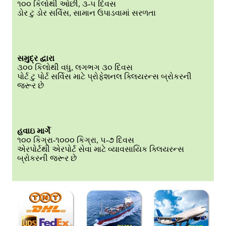
૧૦૦ કિલોથી ઓછી, ૩-૫ દિવસ
ડોર ટુ ડોર સર્વિસ, સામાન ઉપાડવામાં સરળતા
સમુદ્ર દ્વારા
૩૦૦ કિલોથી વધુ, લગભગ ૩૦ દિવસ
પોર્ટ ટુ પોર્ટ સર્વિસ માટે પ્રોફેશનલ ક્લિયરન્સ બ્રોકરની
જરૂર છે
હવાઇ માર્ગે
૧૦૦ કિગ્રા-૧૦૦૦ કિગ્રા, ૫-૭ દિવસ
એરપોર્ટથી એરપોર્ટ સેવા માટે વ્યાવસાયિક ક્લિયરન્સ
બ્રોકરની જરૂર છે