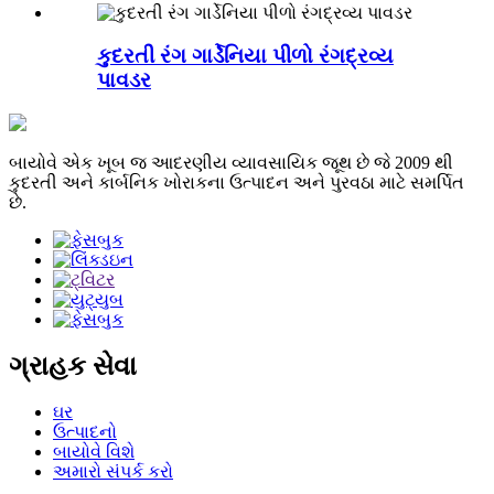
કુદરતી રંગ ગાર્ડેનિયા પીળો રંગદ્રવ્ય
પાવડર
બાયોવે એક ખૂબ જ આદરણીય વ્યાવસાયિક જૂથ છે જે 2009 થી
કુદરતી અને કાર્બનિક ખોરાકના ઉત્પાદન અને પુરવઠા માટે સમર્પિત
છે.
ગ્રાહક સેવા
ઘર
ઉત્પાદનો
બાયોવે વિશે
અમારો સંપર્ક કરો