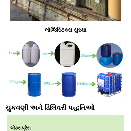
લોજિસ્ટિક્સ સુરક્ષા
ચુકવણી અને ડિલિવરી પદ્ધતિઓ
એક્સપ્રેસ