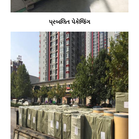
પ્રબલિત પેકેજિંગ