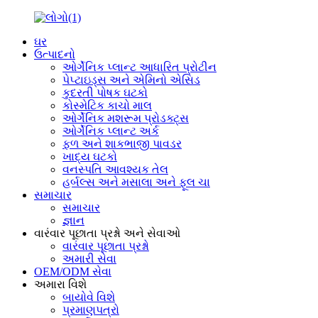
ઘર
ઉત્પાદનો
ઓર્ગેનિક પ્લાન્ટ આધારિત પ્રોટીન
પેપ્ટાઇડ્સ અને એમિનો એસિડ
કુદરતી પોષક ઘટકો
કોસ્મેટિક કાચો માલ
ઓર્ગેનિક મશરૂમ પ્રોડક્ટ્સ
ઓર્ગેનિક પ્લાન્ટ અર્ક
ફળ અને શાકભાજી પાવડર
ખાદ્ય ઘટકો
વનસ્પતિ આવશ્યક તેલ
હર્બલ્સ અને મસાલા અને ફૂલ ચા
સમાચાર
સમાચાર
જ્ઞાન
વારંવાર પૂછાતા પ્રશ્નો અને સેવાઓ
વારંવાર પૂછાતા પ્રશ્નો
અમારી સેવા
OEM/ODM સેવા
અમારા વિશે
બાયોવે વિશે
પ્રમાણપત્રો