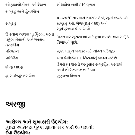
સ્ટેફાયલોકોકસ ઓરિયસ
શોધાયેલ નથી / 10 ગ્રામ
સંગ્રહ અને હેન્ડલિંગ
૫ - ૨૫°C તાપમાને સ્વચ્છ, ઠંડી, સૂકી જગ્યાએ
સંગ્રહ
સંગ્રહ કરો. ભેજ (RH < 60) અને
સૂર્યપ્રકાશથી બચાવો.
ઉપયોગ અથવા પ્રક્રિયા કરતા
વિગતવાર સૂચનાઓ માટે કૃપા કરીને અમારા QA
પહેલા તૈયારી અને/અથવા
વિભાગને પૂછો.
હેન્ડલિંગ
પરિવહન
સૂકા ખાદ્ય પાવડર માટે યોગ્ય પરિવહન
પેકેજિંગ
બધા પેકેજિંગ EU નિયમોનું પાલન કરે છે
ઉપરોક્ત શરતો અનુસાર સંગ્રહિત કરવામાં
શેલ્ફ લાઇફ
આવે તો ઉત્પાદનના 2 વર્ષ
દ્વારા મંજૂર કરાયેલ
ગુણવત્તા વિભાગ
અરજી
આરોગ્ય અને સુખાકારી ઉદ્યોગ:
હૃદય આરોગ્ય પૂરક; જ્ઞાનાત્મક કાર્ય ઉત્પાદનો;
દવા ઉદ્યોગ: