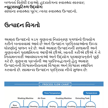
બળતરા વિરોધી દવાઓ; હૃદયરોગના સ્વાસ્થ્ય સારવાર;
ન્યુટ્રાસ્યુટિકલ ઉદ્યોગ:
સાંધાના સ્વાસ્થ્ય પૂરક; ત્વચા સ્વાસ્થ્ય ઉત્પાદનો.
ઉત્પાદન વિગતો
અમારા ઉત્પાદનો કડક ગુણવત્તા નિયંત્રણ પગલાંનો ઉપયોગ
કરીને બનાવવામાં આવે છે અને ઉત્પાદન પ્રક્રિયાઓના ઉચ્ચ
ધોરણોનું પાલન કરે છે. અમે અમારા ઉત્પાદનની સલામતી અને
ગુણવત્તાને પ્રાથમિકતા આપીએ છીએ, ખાતરી કરીએ છીએ કે તે
નિયમનકારી આવશ્યકતાઓ અને ઉદ્યોગ પ્રમાણપત્રોને પૂર્ણ
કરે છે. ગુણવત્તા પ્રત્યેની આ પ્રતિબદ્ધતાનો હેતુ અમારા
ઉત્પાદનની વિશ્વસનીયતામાં વિશ્વાસ અને વિશ્વાસ સ્થાપિત
કરવાનો છે. સામાન્ય ઉત્પાદન પ્રક્રિયા નીચે મુજબ છે: