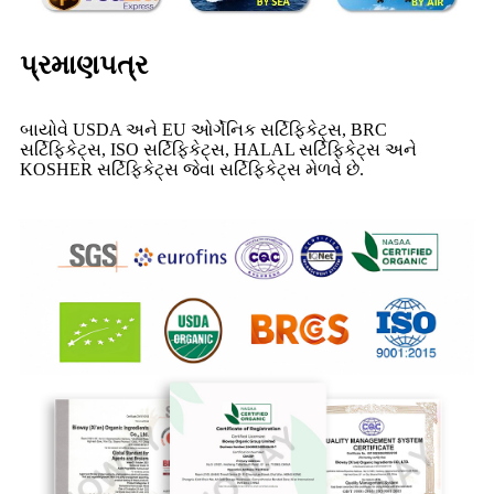
પ્રમાણપત્ર
બાયોવે USDA અને EU ઓર્ગેનિક સર્ટિફિકેટ્સ, BRC
સર્ટિફિકેટ્સ, ISO સર્ટિફિકેટ્સ, HALAL સર્ટિફિકેટ્સ અને
KOSHER સર્ટિફિકેટ્સ જેવા સર્ટિફિકેટ્સ મેળવે છે.