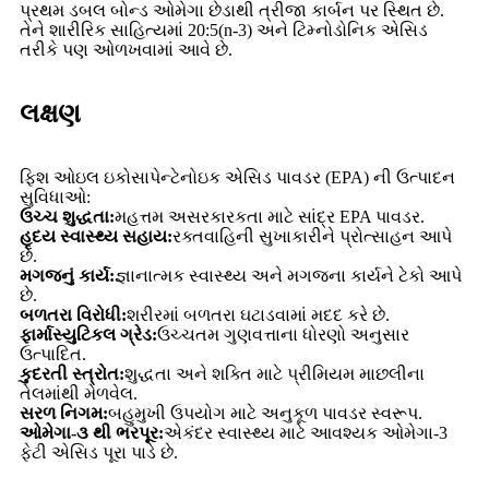
પ્રથમ ડબલ બોન્ડ ઓમેગા છેડાથી ત્રીજા કાર્બન પર સ્થિત છે.
તેને શારીરિક સાહિત્યમાં 20:5(n-3) અને ટિમ્નોડોનિક એસિડ
તરીકે પણ ઓળખવામાં આવે છે.
લક્ષણ
ફિશ ઓઇલ ઇકોસાપેન્ટેનોઇક એસિડ પાવડર (EPA) ની ઉત્પાદન
સુવિધાઓ:
ઉચ્ચ શુદ્ધતા:
મહત્તમ અસરકારકતા માટે સાંદ્ર EPA પાવડર.
હૃદય સ્વાસ્થ્ય સહાય:
રક્તવાહિની સુખાકારીને પ્રોત્સાહન આપે
છે.
મગજનું કાર્ય:
જ્ઞાનાત્મક સ્વાસ્થ્ય અને મગજના કાર્યને ટેકો આપે
છે.
બળતરા વિરોધી:
શરીરમાં બળતરા ઘટાડવામાં મદદ કરે છે.
ફાર્માસ્યુટિકલ ગ્રેડ:
ઉચ્ચતમ ગુણવત્તાના ધોરણો અનુસાર
ઉત્પાદિત.
કુદરતી સ્ત્રોત:
શુદ્ધતા અને શક્તિ માટે પ્રીમિયમ માછલીના
તેલમાંથી મેળવેલ.
સરળ નિગમ:
બહુમુખી ઉપયોગ માટે અનુકૂળ પાવડર સ્વરૂપ.
ઓમેગા-૩ થી ભરપૂર:
એકંદર સ્વાસ્થ્ય માટે આવશ્યક ઓમેગા-3
ફેટી એસિડ પૂરા પાડે છે.