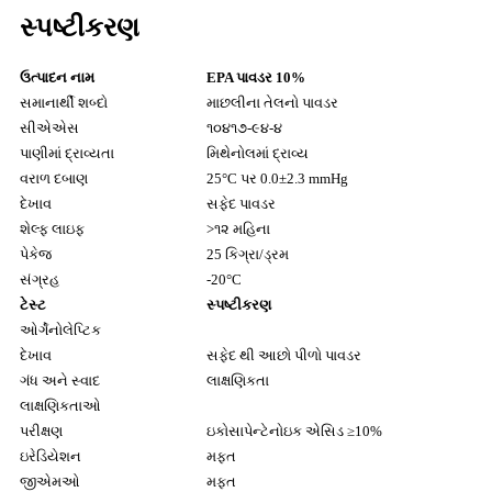
સ્પષ્ટીકરણ
ઉત્પાદન નામ
EPA પાવડર 10%
સમાનાર્થી શબ્દો
માછલીના તેલનો પાવડર
સીએએસ
૧૦૪૧૭-૯૪-૪
પાણીમાં દ્રાવ્યતા
મિથેનોલમાં દ્રાવ્ય
વરાળ દબાણ
25°C પર 0.0±2.3 mmHg
દેખાવ
સફેદ પાવડર
શેલ્ફ લાઇફ
>૧૨ મહિના
પેકેજ
25 કિગ્રા/ડ્રમ
સંગ્રહ
-20°C
ટેસ્ટ
સ્પષ્ટીકરણ
ઓર્ગેનોલેપ્ટિક
દેખાવ
સફેદ થી આછો પીળો પાવડર
ગંધ અને સ્વાદ
લાક્ષણિકતા
લાક્ષણિકતાઓ
પરીક્ષણ
ઇકોસાપેન્ટેનોઇક એસિડ ≥10%
ઇરેડિયેશન
મફત
જીએમઓ
મફત