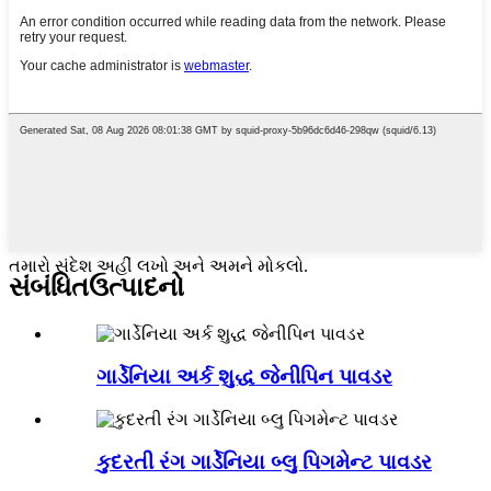
તમારો સંદેશ અહીં લખો અને અમને મોકલો.
સંબંધિત
ઉત્પાદનો
ગાર્ડેનિયા અર્ક શુદ્ધ જેનીપિન પાવડર
કુદરતી રંગ ગાર્ડેનિયા બ્લુ પિગમેન્ટ પાવડર