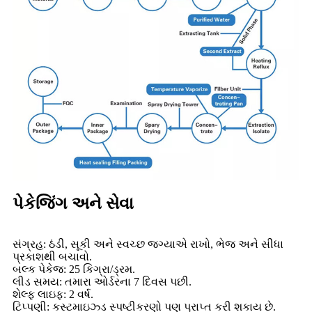
પેકેજિંગ અને સેવા
સંગ્રહ: ઠંડી, સૂકી અને સ્વચ્છ જગ્યાએ રાખો, ભેજ અને સીધા
પ્રકાશથી બચાવો.
બલ્ક પેકેજ: 25 કિગ્રા/ડ્રમ.
લીડ સમય: તમારા ઓર્ડરના 7 દિવસ પછી.
શેલ્ફ લાઇફ: 2 વર્ષ.
ટિપ્પણી: કસ્ટમાઇઝ્ડ સ્પષ્ટીકરણો પણ પ્રાપ્ત કરી શકાય છે.