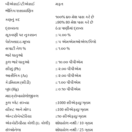
બીએસઈ/ટીએસઈ
મફત
ભૌતિક/રાસાયણિક
૧૦૦% ૪૦ મેશ પાસ કરે છે
કણનું કદ
≥90% 80 મેશ પાસ કરે છે
દ્રાવ્યતા
ઠંડા પાણીમાં દ્રાવ્ય
સૂકવણી પર નુકસાન
≤ ૫.૦૦ %
પેરોક્સાઇડ મૂલ્ય
≤ ૫ એમએમઓએલ/કિલો
સપાટી તેલ %
≤ ૧.૦૦ %
ભારે ધાતુઓ
કુલ ભારે ધાતુઓ
≤ ૧૦.૦૦ પીપીએમ
સીસું (Pb)
≤ ૨.૦૦ પીપીએમ
આર્સેનિક (As)
≤ ૨.૦૦ પીપીએમ
કેડમિયમ (સીડી)
≤ ૧.૦૦ પીપીએમ
બુધ (Hg)
≤ ૦.૧૦ પીપીએમ
માઇક્રોબાયોલોજીકલ
કુલ પ્લેટ સંખ્યા
≤1000 સીએફયુ/ગ્રામ
યીસ્ટ અને મોલ્ડ
≤100 સીએફયુ/ગ્રામ
એન્ટરોબેક્ટેરિયા
≤૧૦ સીએફયુ/ગ્રામ
એસ્ચેરીચીયા કોલી (ઇ. કોલી)
શોધાયેલ નથી / 10 ગ્રામ
સૅલ્મોનેલા
શોધાયેલ નથી / 25 ગ્રામ