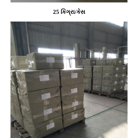
25 કિગ્રા/કેસ