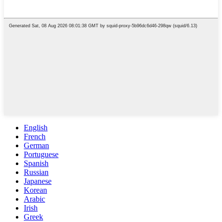
English
French
German
Portuguese
Spanish
Russian
Japanese
Korean
Arabic
Irish
Greek