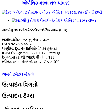
ઓર્ગેનિક કાળા તલ પાવડર
માછલીનું તેલ ઇકોસાપેન્ટેનોઇક એસિડ પાવડર (EPA)
સમાનાર્થી:
માછલીનું તેલ પાવડર
CAS:
૧૦૪૧૭-૯૪-૪
પાણીમાં દ્રાવ્યતા:
મિથેનોલમાં દ્રાવ્ય
વરાળ દબાણ:
25°C પર 0.0±2.3 mmHg
દેખાવ:
સફેદ થી આછો પીળો પાવડર
સ્પેક.:
ઇકોસાપેન્ટેનોઇક એસિડ ≥10%
અમને ઇમેઇલ મોકલો
ઉત્પાદન વિગતો
ઉત્પાદન ટૅગ્સ