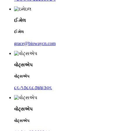
ઈ-મેલ
ઈ-મેલ
grace@biowaycn.com
વોટ્સએપ
વોટ્સએપ
૮૬-૧૭૮૬૮૭૪૪૩૦૬
વોટ્સએપ
વોટ્સએપ