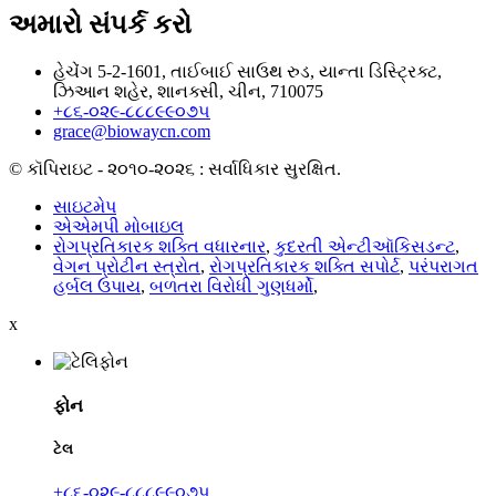
અમારો સંપર્ક કરો
હેચેંગ 5-2-1601, તાઈબાઈ સાઉથ રુડ, યાન્તા ડિસ્ટ્રિક્ટ,
ઝિઆન શહેર, શાનક્સી, ચીન, 710075
+૮૬-૦૨૯-૮૮૮૯૯૦૭૫
grace@biowaycn.com
© કૉપિરાઇટ - ૨૦૧૦-૨૦૨૬ : સર્વાધિકાર સુરક્ષિત.
સાઇટમેપ
એએમપી મોબાઇલ
રોગપ્રતિકારક શક્તિ વધારનાર
,
કુદરતી એન્ટીઑકિસડન્ટ
,
વેગન પ્રોટીન સ્ત્રોત
,
રોગપ્રતિકારક શક્તિ સપોર્ટ
,
પરંપરાગત
હર્બલ ઉપાય
,
બળતરા વિરોધી ગુણધર્મો
,
x
ફોન
ટેલ
+૮૬-૦૨૯-૮૮૮૯૯૦૭૫