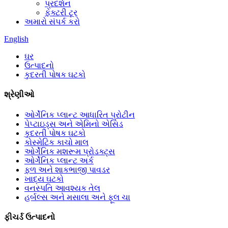
પ્રદર્શન
ફેક્ટરી ટૂર
અમારો સંપર્ક કરો
English
ઘર
ઉત્પાદનો
કુદરતી પોષક ઘટકો
શ્રેણીઓ
ઓર્ગેનિક પ્લાન્ટ આધારિત પ્રોટીન
પેપ્ટાઇડ્સ અને એમિનો એસિડ
કુદરતી પોષક ઘટકો
કોસ્મેટિક કાચો માલ
ઓર્ગેનિક મશરૂમ પ્રોડક્ટ્સ
ઓર્ગેનિક પ્લાન્ટ અર્ક
ફળ અને શાકભાજી પાવડર
ખાદ્ય ઘટકો
વનસ્પતિ આવશ્યક તેલ
હર્બલ્સ અને મસાલા અને ફૂલ ચા
ફીચર્ડ ઉત્પાદનો