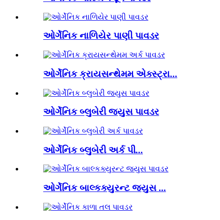
ઓર્ગેનિક નાળિયેર પાણી પાવડર
ઓર્ગેનિક ક્રાયસન્થેમમ એક્સ્ટ્રા...
ઓર્ગેનિક બ્લુબેરી જ્યુસ પાવડર
ઓર્ગેનિક બ્લુબેરી અર્ક પી...
ઓર્ગેનિક બાલ્કક્યુરન્ટ જ્યુસ ...