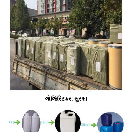
લોજિસ્ટિક્સ સુરક્ષા