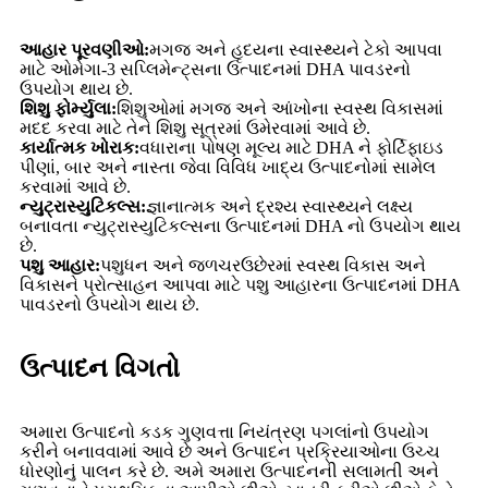
આહાર પૂરવણીઓ:
મગજ અને હૃદયના સ્વાસ્થ્યને ટેકો આપવા
માટે ઓમેગા-3 સપ્લિમેન્ટ્સના ઉત્પાદનમાં DHA પાવડરનો
ઉપયોગ થાય છે.
શિશુ ફોર્મ્યુલા:
શિશુઓમાં મગજ અને આંખોના સ્વસ્થ વિકાસમાં
મદદ કરવા માટે તેને શિશુ સૂત્રમાં ઉમેરવામાં આવે છે.
કાર્યાત્મક ખોરાક:
વધારાના પોષણ મૂલ્ય માટે DHA ને ફોર્ટિફાઇડ
પીણાં, બાર અને નાસ્તા જેવા વિવિધ ખાદ્ય ઉત્પાદનોમાં સામેલ
કરવામાં આવે છે.
ન્યુટ્રાસ્યુટિકલ્સ:
જ્ઞાનાત્મક અને દ્રશ્ય સ્વાસ્થ્યને લક્ષ્ય
બનાવતા ન્યુટ્રાસ્યુટિકલ્સના ઉત્પાદનમાં DHA નો ઉપયોગ થાય
છે.
પશુ આહાર:
પશુધન અને જળચરઉછેરમાં સ્વસ્થ વિકાસ અને
વિકાસને પ્રોત્સાહન આપવા માટે પશુ આહારના ઉત્પાદનમાં DHA
પાવડરનો ઉપયોગ થાય છે.
ઉત્પાદન વિગતો
અમારા ઉત્પાદનો કડક ગુણવત્તા નિયંત્રણ પગલાંનો ઉપયોગ
કરીને બનાવવામાં આવે છે અને ઉત્પાદન પ્રક્રિયાઓના ઉચ્ચ
ધોરણોનું પાલન કરે છે. અમે અમારા ઉત્પાદનની સલામતી અને