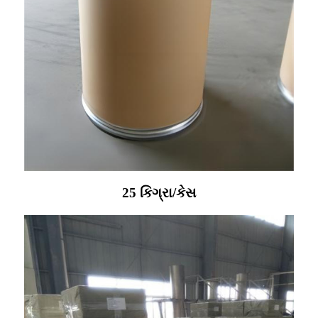
25 કિગ્રા/કેસ