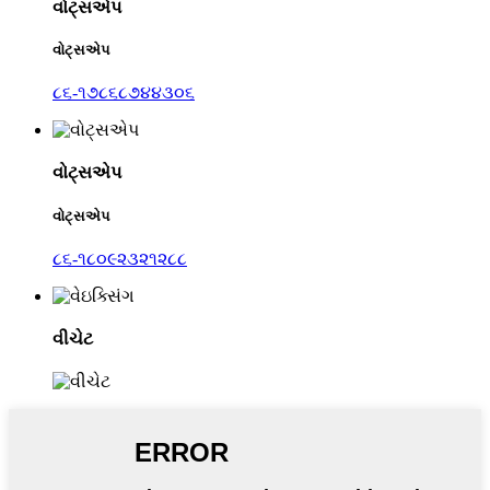
વોટ્સએપ
વોટ્સએપ
૮૬-૧૭૮૬૮૭૪૪૩૦૬
વોટ્સએપ
વોટ્સએપ
૮૬-૧૮૦૯૨૩૨૧૨૮૮
વીચેટ