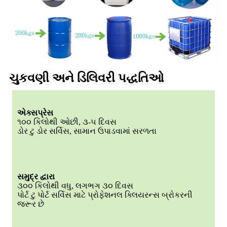
ચુકવણી અને ડિલિવરી પદ્ધતિઓ
એક્સપ્રેસ
૧૦૦ કિલોથી ઓછી, ૩-૫ દિવસ
ડોર ટુ ડોર સર્વિસ, સામાન ઉપાડવામાં સરળતા
સમુદ્ર દ્વારા
૩૦૦ કિલોથી વધુ, લગભગ ૩૦ દિવસ
પોર્ટ ટુ પોર્ટ સર્વિસ માટે પ્રોફેશનલ ક્લિયરન્સ બ્રોકરની
જરૂર છે