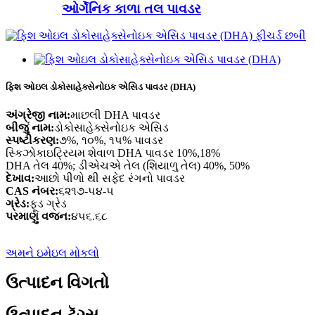
ઓર્ગેનિક કાળા તલ પાવડર
ફિશ ઓઇલ ડોકોસાહેક્સેનોઇક એસિડ પાવડર (DHA)
અંગ્રેજી નામ:
માછલી DHA પાવડર
બીજું નામ:
ડોકોસાહેક્સેનોઇક એસિડ
સ્પષ્ટીકરણ:
૭%, ૧૦%, ૧૫% પાવડર
સ્કિઝોકાઇટ્રિયમ શેવાળ DHA પાવડર 10%,18%
DHA તેલ 40%; ડીએચએ તેલ (શિયાળુ તેલ) 40%, 50%
દેખાવ:
આછો પીળો થી સફેદ રંગનો પાવડર
CAS નંબર:
૬૨૧૭-૫૪-૫
ગ્રેડ:
ફૂડ ગ્રેડ
પરમાણુ વજન:
૪૫૬.૬૮
અમને ઇમેઇલ મોકલો
ઉત્પાદન વિગતો