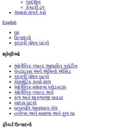
પ્રદર્શન
ફેક્ટરી ટૂર
અમારો સંપર્ક કરો
English
ઘર
ઉત્પાદનો
કુદરતી પોષક ઘટકો
શ્રેણીઓ
ઓર્ગેનિક પ્લાન્ટ આધારિત પ્રોટીન
પેપ્ટાઇડ્સ અને એમિનો એસિડ
કુદરતી પોષક ઘટકો
કોસ્મેટિક કાચો માલ
ઓર્ગેનિક મશરૂમ પ્રોડક્ટ્સ
ઓર્ગેનિક પ્લાન્ટ અર્ક
ફળ અને શાકભાજી પાવડર
ખાદ્ય ઘટકો
વનસ્પતિ આવશ્યક તેલ
હર્બલ્સ અને મસાલા અને ફૂલ ચા
ફીચર્ડ ઉત્પાદનો