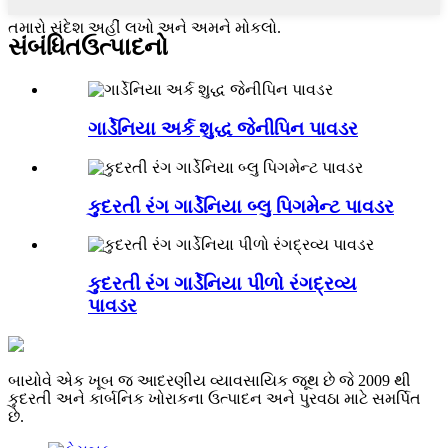
તમારો સંદેશ અહીં લખો અને અમને મોકલો.
સંબંધિત
ઉત્પાદનો
ગાર્ડેનિયા અર્ક શુદ્ધ જેનીપિન પાવડર
કુદરતી રંગ ગાર્ડેનિયા બ્લુ પિગમેન્ટ પાવડર
કુદરતી રંગ ગાર્ડેનિયા પીળો રંગદ્રવ્ય
પાવડર
બાયોવે એક ખૂબ જ આદરણીય વ્યાવસાયિક જૂથ છે જે 2009 થી
કુદરતી અને કાર્બનિક ખોરાકના ઉત્પાદન અને પુરવઠા માટે સમર્પિત
છે.