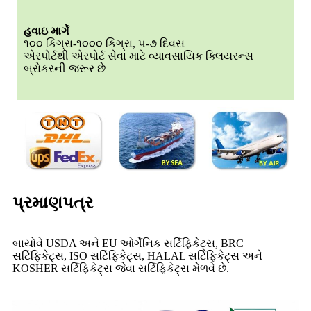
હવાઇ માર્ગે
૧૦૦ કિગ્રા-૧૦૦૦ કિગ્રા, ૫-૭ દિવસ
એરપોર્ટથી એરપોર્ટ સેવા માટે વ્યાવસાયિક ક્લિયરન્સ
બ્રોકરની જરૂર છે
પ્રમાણપત્ર
બાયોવે USDA અને EU ઓર્ગેનિક સર્ટિફિકેટ્સ, BRC
સર્ટિફિકેટ્સ, ISO સર્ટિફિકેટ્સ, HALAL સર્ટિફિકેટ્સ અને
KOSHER સર્ટિફિકેટ્સ જેવા સર્ટિફિકેટ્સ મેળવે છે.