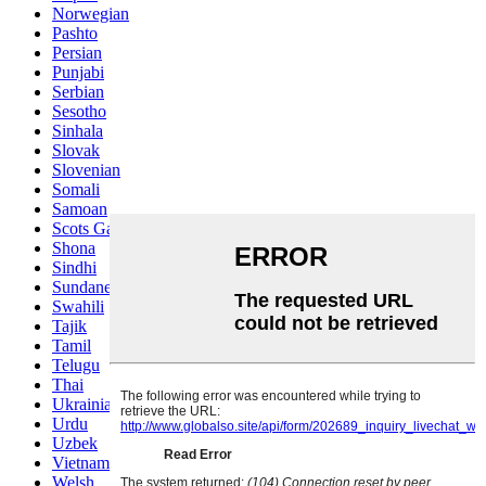
Norwegian
Pashto
Persian
Punjabi
Serbian
Sesotho
Sinhala
Slovak
Slovenian
Somali
Samoan
Scots Gaelic
Shona
Sindhi
Sundanese
Swahili
Tajik
Tamil
Telugu
Thai
Ukrainian
Urdu
Uzbek
Vietnamese
Welsh