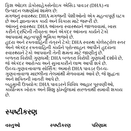
ફિશ ઓઇલ ડોકોસાહેક્સેનોઇક એસિડ પાવડર (DHA) ના
ઉત્પાદન લક્ષણોમાં શામેલ છે:
મગજનું સ્વાસ્થ્ય: DHA મગજની પેશીઓનો એક મહત્વપૂર્ણ ઘટક
છે અને જ્ઞાનાત્મક કાર્ય અને વિકાસ માટે જરૂરી છે.
આંખનું સ્વાસ્થ્ય: DHA આંખના સ્વાસ્થ્યને જાળવવામાં, ખાસ
કરીને દ્રષ્ટિની તીવ્રતા અને એકંદર આંખના કાર્યને ટેકો
આપવામાં મહત્વપૂર્ણ ભૂમિકા ભજવે છે.
હૃદય અને રક્તવાહિની તંત્રને ટેકો: DHA સ્વસ્થ કોલેસ્ટ્રોલ સ્તર
અને એકંદર રક્તવાહિની કાર્યને પ્રોત્સાહન આપીને હૃદયના
સ્વાસ્થ્યને ટેકો આપવાની તેની ક્ષમતા માટે જાણીતું છે.
બળતરા વિરોધી ગુણધર્મો: DHA બળતરા વિરોધી ગુણધર્મો દર્શાવે છે,
જે એકંદર આરોગ્ય અને સુખાકારીને લાભ આપી શકે છે.
ઉચ્ચ-ગુણવત્તાવાળા સોર્સિંગ: અમારો DHA પાવડર ઉચ્ચ-
ગુણવત્તાવાળા માછલીના તેલમાંથી મેળવવામાં આવે છે, જે શુદ્ધતા
અને શક્તિની ખાતરી આપે છે.
બહુમુખી ઉપયોગ: DHA પાવડરને વિવિધ આહાર પૂરવણીઓ,
કાર્યાત્મક ખોરાક અને શિશુ ફોર્મ્યુલામાં સરળતાથી સમાવી શકાય
છે.
સ્પષ્ટીકરણ
વસ્તુઓ
સ્પષ્ટીકરણ
પરિણામ