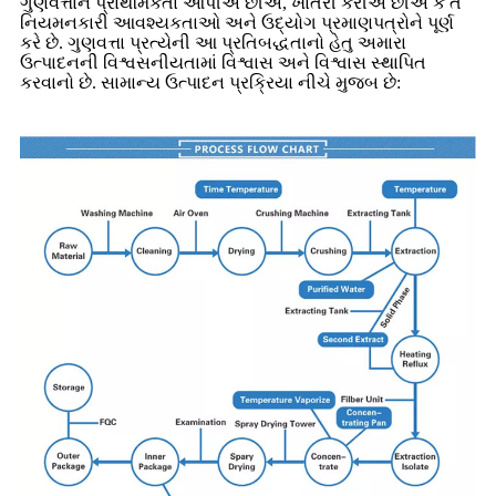
ગુણવત્તાને પ્રાથમિકતા આપીએ છીએ, ખાતરી કરીએ છીએ કે તે
નિયમનકારી આવશ્યકતાઓ અને ઉદ્યોગ પ્રમાણપત્રોને પૂર્ણ
કરે છે. ગુણવત્તા પ્રત્યેની આ પ્રતિબદ્ધતાનો હેતુ અમારા
ઉત્પાદનની વિશ્વસનીયતામાં વિશ્વાસ અને વિશ્વાસ સ્થાપિત
કરવાનો છે. સામાન્ય ઉત્પાદન પ્રક્રિયા નીચે મુજબ છે: