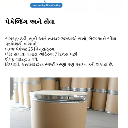
પેકેજિંગ અને સેવા
સંગ્રહ: ઠંડી, સૂકી અને સ્વચ્છ જગ્યાએ રાખો, ભેજ અને સીધા
પ્રકાશથી બચાવો.
બલ્ક પેકેજ: 25 કિગ્રા/ડ્રમ.
લીડ સમય: તમારા ઓર્ડરના 7 દિવસ પછી.
શેલ્ફ લાઇફ: 2 વર્ષ.
ટિપ્પણી: કસ્ટમાઇઝ્ડ સ્પષ્ટીકરણો પણ પ્રાપ્ત કરી શકાય છે.