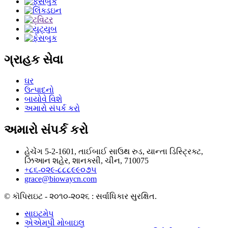
ગ્રાહક સેવા
ઘર
ઉત્પાદનો
બાયોવે વિશે
અમારો સંપર્ક કરો
અમારો સંપર્ક કરો
હેચેંગ 5-2-1601, તાઈબાઈ સાઉથ રુડ, યાન્તા ડિસ્ટ્રિક્ટ,
ઝિઆન શહેર, શાનક્સી, ચીન, 710075
+૮૬-૦૨૯-૮૮૮૯૯૦૭૫
grace@biowaycn.com
© કૉપિરાઇટ - ૨૦૧૦-૨૦૨૬ : સર્વાધિકાર સુરક્ષિત.
સાઇટમેપ
એએમપી મોબાઇલ