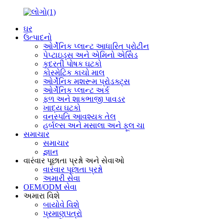
ઘર
ઉત્પાદનો
ઓર્ગેનિક પ્લાન્ટ આધારિત પ્રોટીન
પેપ્ટાઇડ્સ અને એમિનો એસિડ
કુદરતી પોષક ઘટકો
કોસ્મેટિક કાચો માલ
ઓર્ગેનિક મશરૂમ પ્રોડક્ટ્સ
ઓર્ગેનિક પ્લાન્ટ અર્ક
ફળ અને શાકભાજી પાવડર
ખાદ્ય ઘટકો
વનસ્પતિ આવશ્યક તેલ
હર્બલ્સ અને મસાલા અને ફૂલ ચા
સમાચાર
સમાચાર
જ્ઞાન
વારંવાર પૂછાતા પ્રશ્નો અને સેવાઓ
વારંવાર પૂછાતા પ્રશ્નો
અમારી સેવા
OEM/ODM સેવા
અમારા વિશે
બાયોવે વિશે
પ્રમાણપત્રો