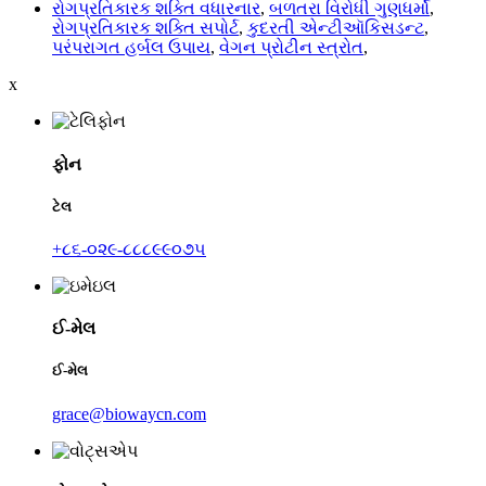
રોગપ્રતિકારક શક્તિ વધારનાર
,
બળતરા વિરોધી ગુણધર્મો
,
રોગપ્રતિકારક શક્તિ સપોર્ટ
,
કુદરતી એન્ટીઑકિસડન્ટ
,
પરંપરાગત હર્બલ ઉપાય
,
વેગન પ્રોટીન સ્ત્રોત
,
x
ફોન
ટેલ
+૮૬-૦૨૯-૮૮૮૯૯૦૭૫
ઈ-મેલ
ઈ-મેલ
grace@biowaycn.com