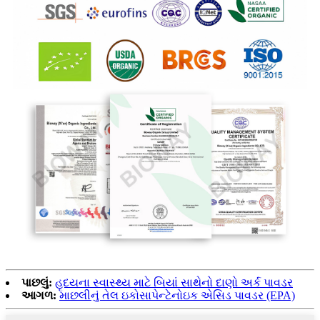
પાછલું:
હૃદયના સ્વાસ્થ્ય માટે બિયાં સાથેનો દાણો અર્ક પાવડર
આગળ:
માછલીનું તેલ ઇકોસાપેન્ટેનોઇક એસિડ પાવડર (EPA)