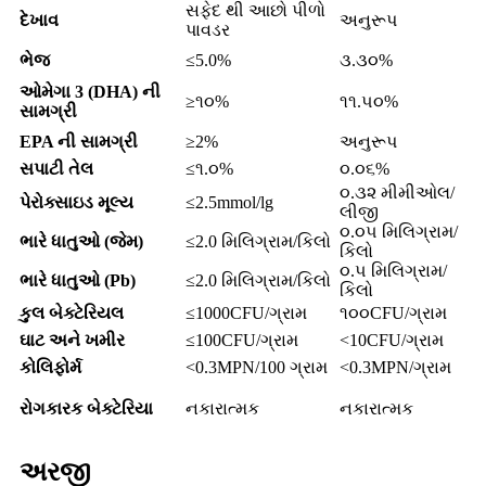
સફેદ થી આછો પીળો
દેખાવ
અનુરૂપ
પાવડર
ભેજ
≤5.0%
૩.૩૦%
ઓમેગા 3 (DHA) ની
≥૧૦%
૧૧.૫૦%
સામગ્રી
EPA ની સામગ્રી
≥2%
અનુરૂપ
સપાટી તેલ
≤૧.૦%
૦.૦૬%
૦.૩૨ મીમીઓલ/
પેરોક્સાઇડ મૂલ્ય
≤2.5mmol/lg
લીજી
૦.૦૫ મિલિગ્રામ/
ભારે ધાતુઓ (જેમ)
≤2.0 મિલિગ્રામ/કિલો
કિલો
૦.૫ મિલિગ્રામ/
ભારે ધાતુઓ (Pb)
≤2.0 મિલિગ્રામ/કિલો
કિલો
કુલ બેક્ટેરિયલ
≤1000CFU/ગ્રામ
૧૦૦CFU/ગ્રામ
ઘાટ અને ખમીર
≤100CFU/ગ્રામ
<10CFU/ગ્રામ
કોલિફોર્મ
<0.3MPN/100 ગ્રામ
<0.3MPN/ગ્રામ
રોગકારક બેક્ટેરિયા
નકારાત્મક
નકારાત્મક
અરજી