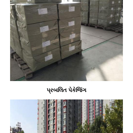
પ્રબલિત પેકેજિંગ