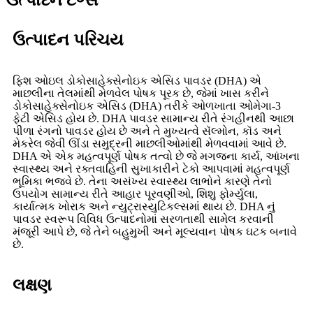
ઉત્પાદન ટૅગ્સ
ઉત્પાદન પરિચય
ફિશ ઓઇલ ડોકોસાહેક્સેનોઇક એસિડ પાવડર (DHA) એ
માછલીના તેલમાંથી મેળવેલ પોષક પૂરક છે, જેમાં ખાસ કરીને
ડોકોસાહેક્સેનોઇક એસિડ (DHA) તરીકે ઓળખાતા ઓમેગા-3
ફેટી એસિડ હોય છે. DHA પાવડર સામાન્ય રીતે રંગહીનથી આછા
પીળા રંગનો પાવડર હોય છે અને તે મુખ્યત્વે સૅલ્મોન, કૉડ અને
મેકરેલ જેવી ઊંડા સમુદ્રની માછલીઓમાંથી મેળવવામાં આવે છે.
DHA એ એક મહત્વપૂર્ણ પોષક તત્વો છે જે મગજના કાર્ય, આંખના
સ્વાસ્થ્ય અને રક્તવાહિની સુખાકારીને ટેકો આપવામાં મહત્વપૂર્ણ
ભૂમિકા ભજવે છે. તેના અસંખ્ય સ્વાસ્થ્ય લાભોને કારણે તેનો
ઉપયોગ સામાન્ય રીતે આહાર પૂરવણીઓ, શિશુ ફોર્મ્યુલા,
કાર્યાત્મક ખોરાક અને ન્યુટ્રાસ્યુટિકલ્સમાં થાય છે. DHA નું
પાવડર સ્વરૂપ વિવિધ ઉત્પાદનોમાં સરળતાથી સામેલ કરવાની
મંજૂરી આપે છે, જે તેને બહુમુખી અને મૂલ્યવાન પોષક ઘટક બનાવે
છે.
લક્ષણ