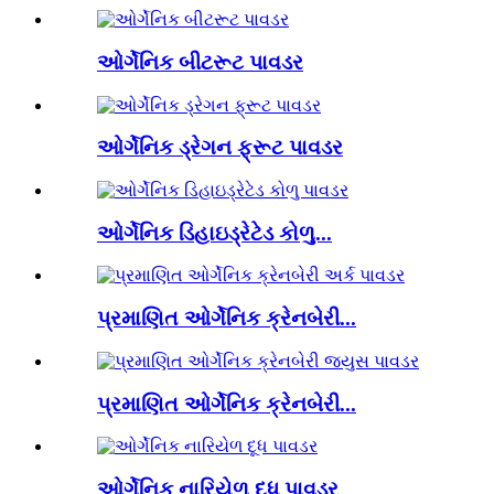
ઓર્ગેનિક બીટરૂટ પાવડર
ઓર્ગેનિક ડ્રેગન ફ્રૂટ પાવડર
ઓર્ગેનિક ડિહાઇડ્રેટેડ કોળુ...
પ્રમાણિત ઓર્ગેનિક ક્રેનબેરી...
પ્રમાણિત ઓર્ગેનિક ક્રેનબેરી...
ઓર્ગેનિક નારિયેળ દૂધ પાવડર