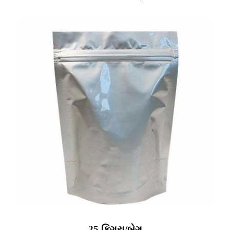
25 કિગ્રા/બેગ