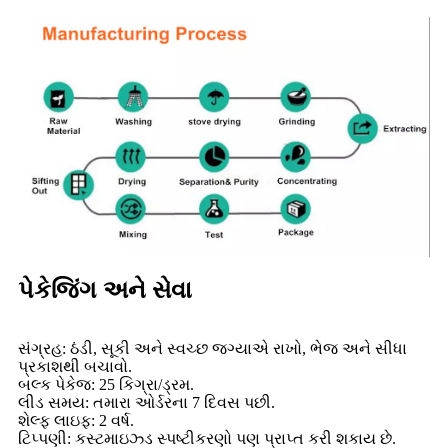
પેકેજિંગ અને સેવા
સંગ્રહ: ઠંડી, સૂકી અને સ્વચ્છ જગ્યાએ રાખો, ભેજ અને સીધા
પ્રકાશથી બચાવો.
બલ્ક પેકેજ: 25 કિગ્રા/ડ્રમ.
લીડ સમય: તમારા ઓર્ડરના 7 દિવસ પછી.
શેલ્ફ લાઇફ: 2 વર્ષ.
ટિપ્પણી: કસ્ટમાઇઝ્ડ સ્પષ્ટીકરણો પણ પ્રાપ્ત કરી શકાય છે.