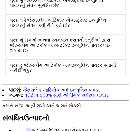
પ્રશ્ન: શું જેરુસલેમ આર્ટિકોક એક્સટ્રેક્ટ ઇન્યુલિન
પાવડરનું સેવન સુરક્ષિત છે?
પ્રશ્ન: તમે જેરુસલેમ આર્ટિકોક એક્સટ્રેક્ટ ઇન્યુલિન
પાવડરનું સેવન કેવી રીતે કરો છો?
પ્રશ્ન: શું સગર્ભા અથવા સ્તનપાન કરાવતી સ્ત્રીઓ દ્વારા
જેરુસલેમ આર્ટિકોક એક્સટ્રેક્ટ ઇન્યુલિન પાવડર લઈ
શકાય છે?
પ્રશ્ન: હું જેરુસલેમ આર્ટિકોક અર્ક ઇન્યુલિન પાવડર ક્યાંથી
ખરીદી શકું?
પાછલું:
જેરુસલેમ આર્ટિકોક અર્ક ઇન્યુલિન પાવડર
આગળ:
પ્રોટીન ≥ 50% સાથે ઓર્ગેનિક ક્લોરેલા પાવડર
તમારો સંદેશ અહીં લખો અને અમને મોકલો.
સંબંધિત
ઉત્પાદનો