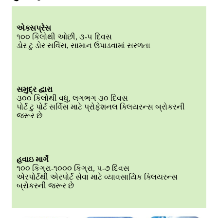
એક્સપ્રેસ
૧૦૦ કિલોથી ઓછી, ૩-૫ દિવસ
ડોર ટુ ડોર સર્વિસ, સામાન ઉપાડવામાં સરળતા
સમુદ્ર દ્વારા
૩૦૦ કિલોથી વધુ, લગભગ ૩૦ દિવસ
પોર્ટ ટુ પોર્ટ સર્વિસ માટે પ્રોફેશનલ ક્લિયરન્સ બ્રોકરની
જરૂર છે
હવાઇ માર્ગે
૧૦૦ કિગ્રા-૧૦૦૦ કિગ્રા, ૫-૭ દિવસ
એરપોર્ટથી એરપોર્ટ સેવા માટે વ્યાવસાયિક ક્લિયરન્સ
બ્રોકરની જરૂર છે