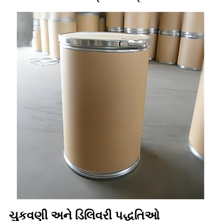
ચુકવણી અને ડિલિવરી પદ્ધતિઓ