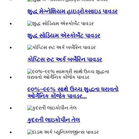
શુદ્ધ મેગ્નેશિયમ હાઇડ્રોક્સાઇડ પાવડર
શુદ્ધ સોડિયમ એસ્કોર્બેટ પાવડર
કોપ્ટિસ રુટ અર્ક બર્બેરિન પાવડર
૯૦%~૯૯% સાથે ઉચ્ચ શુદ્ધતા ધરાવતો
ઓર્ગેનિક કોંજેક પાવડર...
કુદરતી લાઇકોપીન તેલ