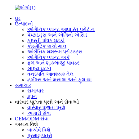
ઘર
ઉત્પાદનો
ઓર્ગેનિક પ્લાન્ટ આધારિત પ્રોટીન
પેપ્ટાઇડ્સ અને એમિનો એસિડ
કુદરતી પોષક ઘટકો
કોસ્મેટિક કાચો માલ
ઓર્ગેનિક મશરૂમ પ્રોડક્ટ્સ
ઓર્ગેનિક પ્લાન્ટ અર્ક
ફળ અને શાકભાજી પાવડર
ખાદ્ય ઘટકો
વનસ્પતિ આવશ્યક તેલ
હર્બલ્સ અને મસાલા અને ફૂલ ચા
સમાચાર
સમાચાર
જ્ઞાન
વારંવાર પૂછાતા પ્રશ્નો અને સેવાઓ
વારંવાર પૂછાતા પ્રશ્નો
અમારી સેવા
OEM/ODM સેવા
અમારા વિશે
બાયોવે વિશે
પ્રમાણપત્રો