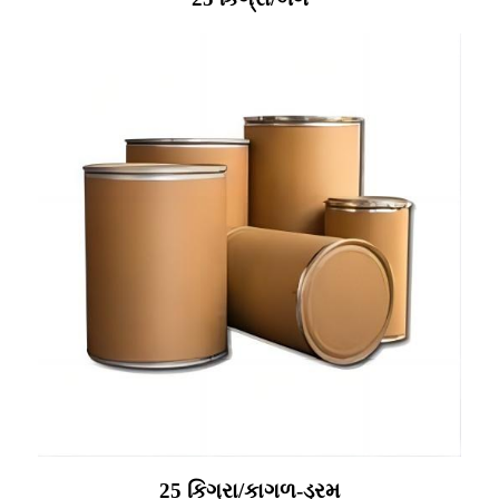
25 કિગ્રા/કાગળ-ડ્રમ