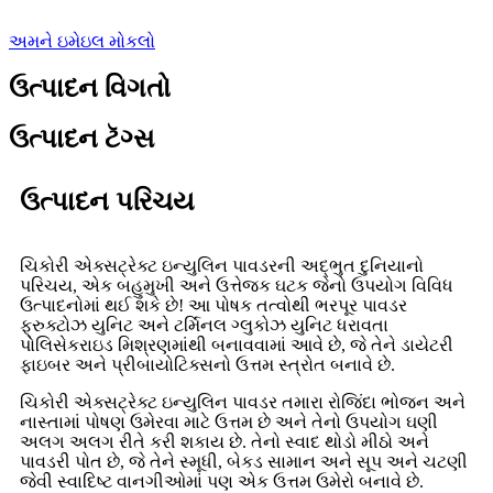
અમને ઇમેઇલ મોકલો
ઉત્પાદન વિગતો
ઉત્પાદન ટૅગ્સ
ઉત્પાદન પરિચય
ચિકોરી એક્સટ્રેક્ટ ઇન્યુલિન પાવડરની અદ્ભુત દુનિયાનો
પરિચય, એક બહુમુખી અને ઉત્તેજક ઘટક જેનો ઉપયોગ વિવિધ
ઉત્પાદનોમાં થઈ શકે છે! આ પોષક તત્વોથી ભરપૂર પાવડર
ફ્રુક્ટોઝ યુનિટ અને ટર્મિનલ ગ્લુકોઝ યુનિટ ધરાવતા
પોલિસેકરાઇડ મિશ્રણમાંથી બનાવવામાં આવે છે, જે તેને ડાયેટરી
ફાઇબર અને પ્રીબાયોટિક્સનો ઉત્તમ સ્ત્રોત બનાવે છે.
ચિકોરી એક્સટ્રેક્ટ ઇન્યુલિન પાવડર તમારા રોજિંદા ભોજન અને
નાસ્તામાં પોષણ ઉમેરવા માટે ઉત્તમ છે અને તેનો ઉપયોગ ઘણી
અલગ અલગ રીતે કરી શકાય છે. તેનો સ્વાદ થોડો મીઠો અને
પાવડરી પોત છે, જે તેને સ્મૂધી, બેકડ સામાન અને સૂપ અને ચટણી
જેવી સ્વાદિષ્ટ વાનગીઓમાં પણ એક ઉત્તમ ઉમેરો બનાવે છે.