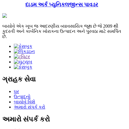
દાડમ અર્ક પ્યુનિકલજીન્સ પાવડર
બાયોવે એક ખૂબ જ આદરણીય વ્યાવસાયિક જૂથ છે જે 2009 થી
કુદરતી અને કાર્બનિક ખોરાકના ઉત્પાદન અને પુરવઠા માટે સમર્પિત
છે.
ગ્રાહક સેવા
ઘર
ઉત્પાદનો
બાયોવે વિશે
અમારો સંપર્ક કરો
અમારો સંપર્ક કરો