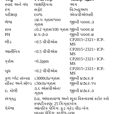
સ્વાદ અને ગંધ
લાક્ષણિકતા
અંગ
રંગ
સફેદ
વિઝ્યુઅલ
પરીક્ષણ
૯૦%
એચપીએલસી
≤૪.૫ ગ્રામ/૧૦૦
ભેજ
જીબી ૫૦૦૯.૩
ગ્રામ
રાખ
≤0.2 ગ્રામ/100 ગ્રામ
જીબી ૫૦૦૯.૪
PH
૪.૫-૭.૦
જીબી ૫૦૦૯.૪
CP2015<2321> ICP-
લીડ
<0.5 પીપીએમ
MS
CP2015<2321> ICP-
આર્સેનિક
<0.5 પીપીએમ
MS
CP2015<2321> ICP-
ક્રોમ
<0.2ppm
MS
CP2015<2321> ICP-
બુધ
<0.2 પીપીએમ
MS
કુલ પ્લેટ સંખ્યા
≤3000cfu/ગ્રામ
જીબી ૪૭૮૯.૨
યીસ્ટ અને મોલ્ડ
≤50cfu/ગ્રામ
જીબી ૪૭૮૯.૧૫
૩.૬ એમપીએન/
ઇ. કોલી
જીબી ૪૭૮૯.૩
ગ્રામ
સંગ્રહ
ઠંડા, અંધારાવાળા અને સૂકા વિસ્તારમાં સ્ટોર કરો
સ્પષ્ટીકરણ: 25 કિગ્રા/બેગ
પેકેજ
આંતરિક પેકિંગ: ફૂડ ગ્રેડ પીઇ બેગ
બાહ્ય પેકિંગ: કાગળ-ડ્રમ