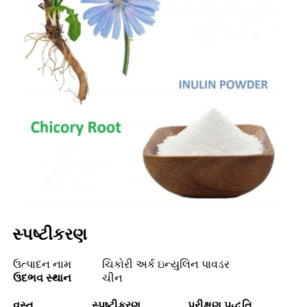
સ્પષ્ટીકરણ
ઉત્પાદન નામ
ચિકોરી અર્ક ઇન્યુલિન પાવડર
ઉદભવ સ્થાન
ચીન
વસ્તુ
સ્પષ્ટીકરણ
પરીક્ષણ પદ્ધતિ