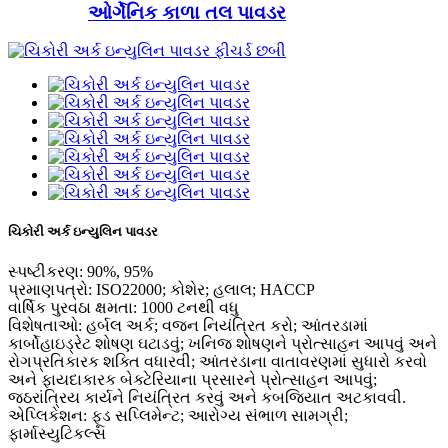
ઓર્ગેનિક કાળા તલ પાવડર
ચિકોરી અર્ક ઇન્યુલિન પાવડર
સ્પષ્ટીકરણ: 90%, 95%
પ્રમાણપત્રો: ISO22000; કોશેર; હલાલ; HACCP
વાર્ષિક પુરવઠા ક્ષમતા: 1000 ટનથી વધુ
વિશેષતાઓ: હર્બલ અર્ક; વજન નિયંત્રિત કરો; આંતરડામાં
કાર્બોહાઇડ્રેટ શોષણ ઘટાડવું; ખનિજ શોષણને પ્રોત્સાહન આપવું અને
રોગપ્રતિકારક શક્તિ વધારવી; આંતરડાના વાતાવરણમાં સુધારો કરવો
અને ફાયદાકારક બેક્ટેરિયાના પ્રસારને પ્રોત્સાહન આપવું;
જઠરાંત્રિય કાર્યને નિયંત્રિત કરવું અને કબજિયાત અટકાવવી.
એપ્લિકેશન: ફૂડ સપ્લિમેન્ટ; આરોગ્ય સંભાળ સામગ્રી;
ફાર્માસ્યુટિકલ્સ