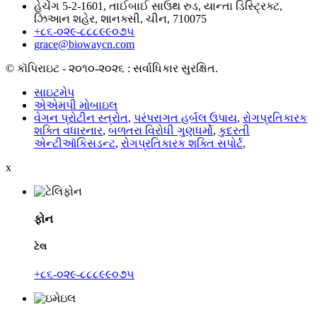
હેચેંગ 5-2-1601, તાઈબાઈ સાઉથ રુડ, યાન્તા ડિસ્ટ્રિક્ટ,
ઝિઆન શહેર, શાનક્સી, ચીન, 710075
+૮૬-૦૨૯-૮૮૮૯૯૦૭૫
grace@biowaycn.com
© કૉપિરાઇટ - ૨૦૧૦-૨૦૨૬ : સર્વાધિકાર સુરક્ષિત.
સાઇટમેપ
એએમપી મોબાઇલ
વેગન પ્રોટીન સ્ત્રોત
,
પરંપરાગત હર્બલ ઉપાય
,
રોગપ્રતિકારક
શક્તિ વધારનાર
,
બળતરા વિરોધી ગુણધર્મો
,
કુદરતી
એન્ટીઑકિસડન્ટ
,
રોગપ્રતિકારક શક્તિ સપોર્ટ
,
x
ફોન
ટેલ
+૮૬-૦૨૯-૮૮૮૯૯૦૭૫