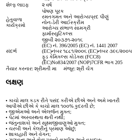
શેલ્ફ લાઇફ
૨ વર્ષ
પોષણ પૂરક
રમતગમત અને આરોગ્યપ્રદ પીણું
હેતુવાળા
નોન-ડેરી આઈસ્ક્રીમ
કાર્યક્રમો
આરોગ્ય સંભાળ સામગ્રી
ફાર્માસ્યુટિકલ્સ
જીબી ૨૦૩૭૧-૨૦૧૬
(EC) નં. 396/2005 (EC) નં. 1441 2007
સંદર્ભ
(EC)નંબર ૧૮૮૧/૨૦૦૬ (EC)નંબર ૩૯૬/૨૦૦૫
ફૂડ કેમિકલ્સ કોડેક્સ (FCC8)
(EC)No834/2007 (NOP)7CFR ભાગ 205
તૈયાર કરનાર: શ્રીમતી મા
મંજૂર: શ્રી ચેંગ
લક્ષણ
• કાચો માલ કડક રીતે પસંદ કરીએ છીએ અને અમે ખાતરી
આપીએ છીએ કે કાચો માલ ૧૦૦% કુદરતી છે;
• જીએમઓ અને એલર્જન મુક્ત;
• પેટમાં અસ્વસ્થતા થતી નથી;
• જંતુનાશકો અને સૂક્ષ્મજીવાણુઓ મુક્ત;
• ચરબી અને કેલરીનું પ્રમાણ ઓછું;
• શાકાહારી અને વેગન;
• ગુણવત્તા અને સેવા પ્રત્યે સમર્પણ અને વફાદાર;