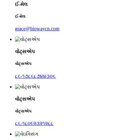
ઈ-મેલ
ઈ-મેલ
grace@biowaycn.com
વોટ્સએપ
વોટ્સએપ
૮૬-૧૭૮૬૮૭૪૪૩૦૬
વોટ્સએપ
વોટ્સએપ
૮૬-૧૮૦૯૨૩૨૧૨૮૮