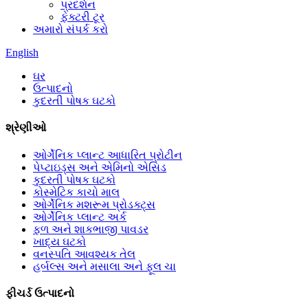
પ્રદર્શન
ફેક્ટરી ટૂર
અમારો સંપર્ક કરો
English
ઘર
ઉત્પાદનો
કુદરતી પોષક ઘટકો
શ્રેણીઓ
ઓર્ગેનિક પ્લાન્ટ આધારિત પ્રોટીન
પેપ્ટાઇડ્સ અને એમિનો એસિડ
કુદરતી પોષક ઘટકો
કોસ્મેટિક કાચો માલ
ઓર્ગેનિક મશરૂમ પ્રોડક્ટ્સ
ઓર્ગેનિક પ્લાન્ટ અર્ક
ફળ અને શાકભાજી પાવડર
ખાદ્ય ઘટકો
વનસ્પતિ આવશ્યક તેલ
હર્બલ્સ અને મસાલા અને ફૂલ ચા
ફીચર્ડ ઉત્પાદનો