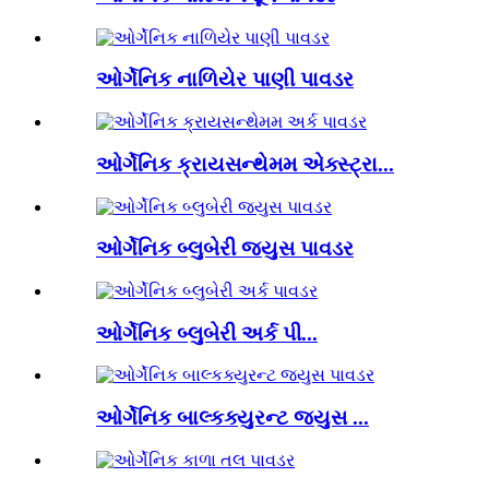
ઓર્ગેનિક નાળિયેર પાણી પાવડર
ઓર્ગેનિક ક્રાયસન્થેમમ એક્સ્ટ્રા...
ઓર્ગેનિક બ્લુબેરી જ્યુસ પાવડર
ઓર્ગેનિક બ્લુબેરી અર્ક પી...
ઓર્ગેનિક બાલ્કક્યુરન્ટ જ્યુસ ...