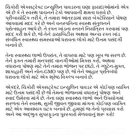
ચિકોરી એક્સટ્રેક્ટ ઇન્યુલિન પાવડરના ઘણા ફાયદાઓમાંનો એક
એ છે કે તે સ્વસ્થ પાચનને ટેકો આપવાની ક્ષમતા ધરાવે છે.
પ્રીબાયોટિક તરીકે, તે તમારા આંતરડામાં સારા બેક્ટેરિયાને પોષણ
આપવામાં મદદ કરે છે અને વનસ્પતિના સ્વસ્થ સંતુલનને
પ્રોત્સાહન આપે છે. તે રક્ત ખાંડના સ્તરને નિયંત્રિત કરવામાં પણ
મદદ કરી શકે છે, જે તેને ડાયાબિટીસ અથવા અન્ય રક્ત ખાંડ
સંબંધિત સ્વાસ્થ્ય સમસ્યાઓ ધરાવતા લોકો માટે ઉત્તમ પસંદગી
બનાવે છે.
તેના સ્વાસ્થ્ય લાભો ઉપરાંત, તે વાપરવા માટે પણ ખૂબ જ સરળ છે.
તેને ફક્ત તમારી મનપસંદ વાનગીઓમાં મિક્સ કરો, અથવા
વધારાના પોષણ માટે તેને તમારા ભોજન પર છાંટો. તે ગ્લુટેન-મુક્ત,
શાકાહારી અને નોન-GMO પણ છે, જે તેને આહાર પ્રતિબંધો
ધરાવતા લોકો માટે એક શ્રેષ્ઠ વિકલ્પ બનાવે છે.
એકંદરે, ચિકોરી એક્સટ્રેક્ટ ઇન્યુલિન પાવડર એ કોઈપણ વ્યક્તિ
માટે ઉત્તમ પસંદગી છે જે તેમના ભોજનમાં વધારાનું પોષણ અને
સ્વાદ ઉમેરવા માંગે છે. તેના ઘણા સ્વાસ્થ્ય લાભો અને ઉપયોગમાં
સરળતા તેને સ્વસ્થ, સુખી જીવન જીવવા માંગતા કોઈપણ વ્યક્તિ
માટે એક આવશ્યક ઘટક બનાવે છે. હમણાં જ તેનો પ્રયાસ કરો
અને આ અદ્ભુત સુપરફૂડના પુરસ્કારો મેળવવાનું શરૂ કરો!