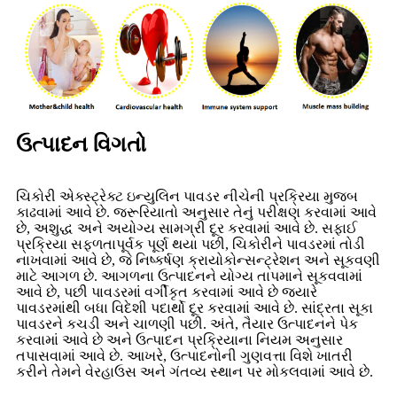
ઉત્પાદન વિગતો
ચિકોરી એક્સ્ટ્રેક્ટ ઇન્યુલિન પાવડર નીચેની પ્રક્રિયા મુજબ
કાઢવામાં આવે છે. જરૂરિયાતો અનુસાર તેનું પરીક્ષણ કરવામાં આવે
છે, અશુદ્ધ અને અયોગ્ય સામગ્રી દૂર કરવામાં આવે છે. સફાઈ
પ્રક્રિયા સફળતાપૂર્વક પૂર્ણ થયા પછી, ચિકોરીને પાવડરમાં તોડી
નાખવામાં આવે છે, જે નિષ્કર્ષણ ક્રાયોકોન્સન્ટ્રેશન અને સૂકવણી
માટે આગળ છે. આગળના ઉત્પાદનને યોગ્ય તાપમાને સૂકવવામાં
આવે છે, પછી પાવડરમાં વર્ગીકૃત કરવામાં આવે છે જ્યારે
પાવડરમાંથી બધા વિદેશી પદાર્થો દૂર કરવામાં આવે છે. સાંદ્રતા સૂકા
પાવડરને કચડી અને ચાળણી પછી. અંતે, તૈયાર ઉત્પાદનને પેક
કરવામાં આવે છે અને ઉત્પાદન પ્રક્રિયાના નિયમ અનુસાર
તપાસવામાં આવે છે. આખરે, ઉત્પાદનોની ગુણવત્તા વિશે ખાતરી
કરીને તેમને વેરહાઉસ અને ગંતવ્ય સ્થાન પર મોકલવામાં આવે છે.