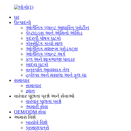
ઘર
ઉત્પાદનો
ઓર્ગેનિક પ્લાન્ટ આધારિત પ્રોટીન
પેપ્ટાઇડ્સ અને એમિનો એસિડ
કુદરતી પોષક ઘટકો
કોસ્મેટિક કાચો માલ
ઓર્ગેનિક મશરૂમ પ્રોડક્ટ્સ
ઓર્ગેનિક પ્લાન્ટ અર્ક
ફળ અને શાકભાજી પાવડર
ખાદ્ય ઘટકો
વનસ્પતિ આવશ્યક તેલ
હર્બલ્સ અને મસાલા અને ફૂલ ચા
સમાચાર
સમાચાર
જ્ઞાન
વારંવાર પૂછાતા પ્રશ્નો અને સેવાઓ
વારંવાર પૂછાતા પ્રશ્નો
અમારી સેવા
OEM/ODM સેવા
અમારા વિશે
બાયોવે વિશે
પ્રમાણપત્રો