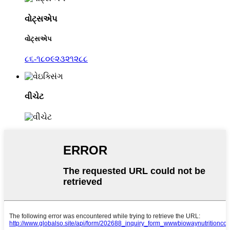
વોટ્સએપ
વોટ્સએપ
૮૬-૧૮૦૯૨૩૨૧૨૮૮
વીચેટ