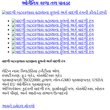
ઓર્ગેનિક કાળા તલ પાવડર
વાદળી બટરફ્લાય વટાણાના ફૂલનો અર્ક વાદળી રંગ
લેટિન નામ: ક્લિટોરિયા ટર્નેટીયા એલ.
સ્પષ્ટીકરણ: ફૂડ ગ્રેડ, કોસ્મેટિક્સ ગ્રેડ
પ્રમાણપત્રો: ISO22000; હલાલ; નોન-GMO પ્રમાણપત્ર, USDA
અને EU ઓર્ગેનિક પ્રમાણપત્ર
એપ્લિકેશન: કુદરતી વાદળી રંગ, ફાર્માસ્યુટિકલ, કોસ્મેટિક્સ, ખોરાક
અને પીણાં, અને આરોગ્ય સંભાળ ઉત્પાદનો
અમને ઇમેઇલ મોકલો