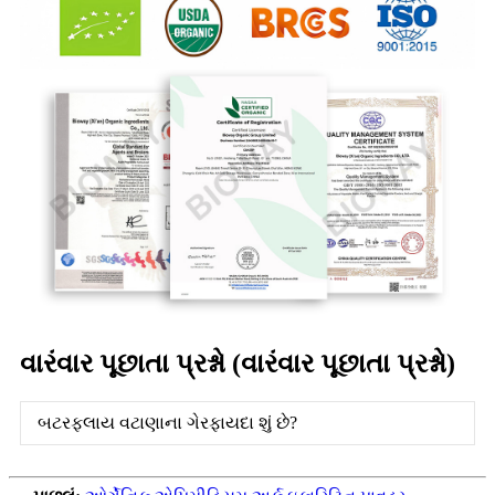
વારંવાર પૂછાતા પ્રશ્નો (વારંવાર પૂછાતા પ્રશ્નો)
બટરફ્લાય વટાણાના ગેરફાયદા શું છે?