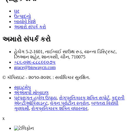
ઘર
ઉત્પાદનો
બાયોવે વિશે
અમારો સંપર્ક કરો
અમારો સંપર્ક કરો
હેચેંગ 5-2-1601, તાઈબાઈ સાઉથ રુડ, યાન્તા ડિસ્ટ્રિક્ટ,
ઝિઆન શહેર, શાનક્સી, ચીન, 710075
+૮૬-૦૨૯-૮૮૮૯૯૦૭૫
grace@biowaycn.com
© કૉપિરાઇટ - ૨૦૧૦-૨૦૨૬ : સર્વાધિકાર સુરક્ષિત.
સાઇટમેપ
એએમપી મોબાઇલ
પરંપરાગત હર્બલ ઉપાય
,
રોગપ્રતિકારક શક્તિ સપોર્ટ
,
કુદરતી
એન્ટીઑકિસડન્ટ
,
વેગન પ્રોટીન સ્ત્રોત
,
બળતરા વિરોધી
ગુણધર્મો
,
રોગપ્રતિકારક શક્તિ વધારનાર
,
x