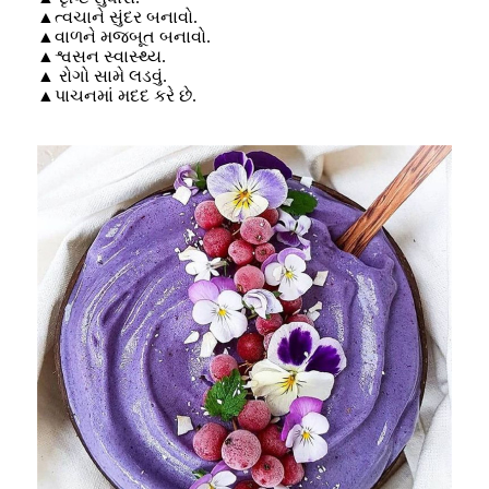
▲ત્વચાને સુંદર બનાવો.
▲વાળને મજબૂત બનાવો.
▲શ્વસન સ્વાસ્થ્ય.
▲ રોગો સામે લડવું.
▲પાચનમાં મદદ કરે છે.