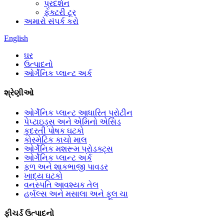
પ્રદર્શન
ફેક્ટરી ટૂર
અમારો સંપર્ક કરો
English
ઘર
ઉત્પાદનો
ઓર્ગેનિક પ્લાન્ટ અર્ક
શ્રેણીઓ
ઓર્ગેનિક પ્લાન્ટ આધારિત પ્રોટીન
પેપ્ટાઇડ્સ અને એમિનો એસિડ
કુદરતી પોષક ઘટકો
કોસ્મેટિક કાચો માલ
ઓર્ગેનિક મશરૂમ પ્રોડક્ટ્સ
ઓર્ગેનિક પ્લાન્ટ અર્ક
ફળ અને શાકભાજી પાવડર
ખાદ્ય ઘટકો
વનસ્પતિ આવશ્યક તેલ
હર્બલ્સ અને મસાલા અને ફૂલ ચા
ફીચર્ડ ઉત્પાદનો