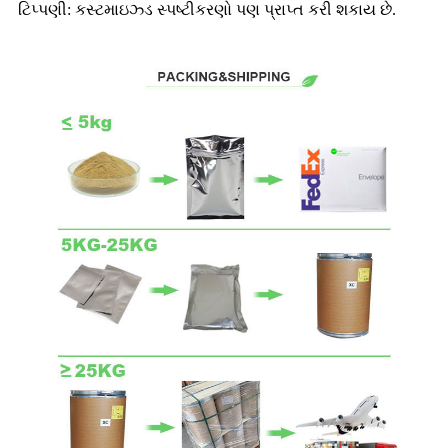
ટિપ્પણી: કસ્ટમાઇઝ્ડ સ્પષ્ટીકરણો પણ પ્રાપ્ત કરી શકાય છે.