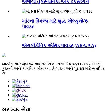
અજુગા તુર્કેસ્તાનિકા અર્ક ટર્કેસ્ટેરોન
ખાંડના વિકલ્પ માટે શુદ્ધ એલ્યુલોઝ
પાવડર
એરાકીડોનિક એસિડ પાવડર (ARA/AA)
બાયોવે એક ખૂબ જ આદરણીય વ્યાવસાયિક જૂથ છે જે 2009 થી
કુદરતી અને કાર્બનિક ખોરાકના ઉત્પાદન અને પુરવઠા માટે સમર્પિત
છે.
ગ્રાહક સેવા