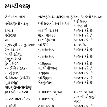
સ્પષ્ટીકરણ
ઉત્પાદન નામ
બટરફ્લાય વટાણાના ફૂલના અર્કનો પાવડર
પરીક્ષણના
પરીક્ષણની વસ્તુ
પરીક્ષણની મર્યાદાઓ
પરિણામો
દેખાવ
વાદળી પાવડર
પાલન કરે છે
પરીક્ષણ
શુદ્ધ પાવડર
પાલન કરે છે
ગંધ
લાક્ષણિકતા
પાલન કરે છે
સૂકવણી પર નુકસાન
<0.5%
૦.૩૫%
શેષ દ્રાવકો
નકારાત્મક
પાલન કરે છે
બાકી રહેલા
નકારાત્મક
પાલન કરે છે
જંતુનાશકો
હેવી મેટલ
<10ppm
પાલન કરે છે
આર્સેનિક (As)
<1 પીપીએમ
પાલન કરે છે
સીસું (Pb)
<2ppm
પાલન કરે છે
કેડમિયમ (સીડી)
<0.5ppm
પાલન કરે છે
બુધ (Hg)
ગેરહાજર
પાલન કરે છે
માઇક્રોબાયોલોજી
કુલ પ્લેટ સંખ્યા
<1000cfu/ગ્રામ
૯૫cfu/ગ્રામ
૩૩ સીએફયુ/
યીસ્ટ અને મોલ્ડ
<100cfu/g
ગ્રામ
ઇ. કોલી
નકારાત્મક
પાલન કરે છે