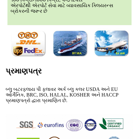
એરપોર્ટથી એરપોર્ટ સેવા માટે વ્યાવસાયિક ક્લિયરન્સ
બ્રોકરની જરૂર છે
પ્રમાણપત્ર
બ્લુ બટરફ્લાય પી ફ્લાવર અર્ક બ્લુ કલર USDA અને EU
ઓર્ગેનિક, BRC, ISO, HALAL, KOSHER અને HACCP
પ્રમાણપત્રો દ્વારા પ્રમાણિત છે.