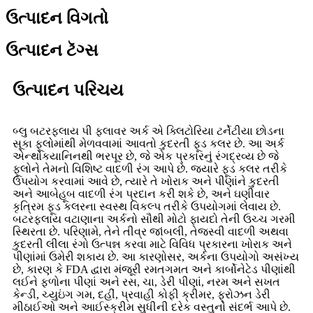
ઉત્પાદન વિગતો
ઉત્પાદન ટૅગ્સ
ઉત્પાદન પરિચય
બ્લુ બટરફ્લાય પી ફ્લાવર અર્ક એ ક્લિટોરિયા ટર્નેટીયા છોડના
સૂકા ફૂલોમાંથી મેળવવામાં આવતો કુદરતી ફૂડ કલર છે. આ અર્ક
એન્થોકયાનિનથી ભરપૂર છે, જે એક પ્રકારનું રંગદ્રવ્ય છે જે
ફૂલોને તેમનો વિશિષ્ટ વાદળી રંગ આપે છે. જ્યારે ફૂડ કલર તરીકે
ઉપયોગ કરવામાં આવે છે, ત્યારે તે ખોરાક અને પીણાંને કુદરતી
અને આબેહૂબ વાદળી રંગ પ્રદાન કરી શકે છે, અને ઘણીવાર
કૃત્રિમ ફૂડ કલરના સ્વસ્થ વિકલ્પ તરીકે ઉપયોગમાં લેવાય છે.
બટરફ્લાય વટાણાના અર્કનો સૌથી મોટો ફાયદો તેની ઉચ્ચ ગરમી
સ્થિરતા છે. પરિણામે, તેને તીવ્ર જાંબલી, તેજસ્વી વાદળી અથવા
કુદરતી લીલા રંગો ઉત્પન્ન કરવા માટે વિવિધ પ્રકારના ખોરાક અને
પીણાંમાં ઉમેરી શકાય છે. આ કારણોસર, અર્કના ઉપયોગો અસંખ્ય
છે, કારણ કે FDA દ્વારા મંજૂરી રમતગમત અને કાર્બોનેટેડ પીણાંથી
લઈને ફળોના પીણાં અને રસ, ચા, ડેરી પીણાં, નરમ અને સખત
કેન્ડી, ચ્યુઇંગ ગમ, દહીં, પ્રવાહી કોફી ક્રીમર, ફ્રોઝન ડેરી
મીઠાઈઓ અને આઈસ્ક્રીમ સુધીની દરેક વસ્તુનો સંદર્ભ આપે છે.