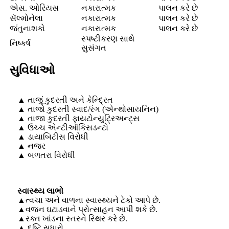
એસ. ઓરિયસ
નકારાત્મક
પાલન કરે છે
સૅલ્મોનેલા
નકારાત્મક
પાલન કરે છે
જંતુનાશકો
નકારાત્મક
પાલન કરે છે
સ્પષ્ટીકરણ સાથે
નિષ્કર્ષ
સુસંગત
સુવિધાઓ
▲ તાજું કુદરતી અને કેન્દ્રિત
▲ તાજો કુદરતી સ્વાદ/રંગ (એન્થોસાયનિન)
▲ તાજા કુદરતી ફાયટોન્યુટ્રિઅન્ટ્સ
▲ ઉચ્ચ એન્ટીઑકિસડન્ટો
▲ ડાયાબિટીસ વિરોધી
▲ નજર
▲ બળતરા વિરોધી
સ્વાસ્થ્ય લાભો
▲ત્વચા અને વાળના સ્વાસ્થ્યને ટેકો આપે છે.
▲વજન ઘટાડવાને પ્રોત્સાહન આપી શકે છે.
▲રક્ત ખાંડના સ્તરને સ્થિર કરે છે.
▲ દૃષ્ટિ સુધારો.