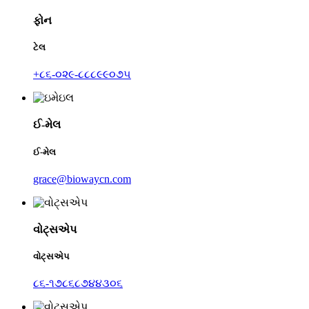
ફોન
ટેલ
+૮૬-૦૨૯-૮૮૮૯૯૦૭૫
ઈ-મેલ
ઈ-મેલ
grace@biowaycn.com
વોટ્સએપ
વોટ્સએપ
૮૬-૧૭૮૬૮૭૪૪૩૦૬