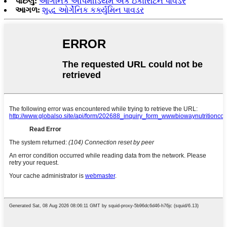
પાછલું:
ઓર્ગેનિક એપિમીડિયમ અર્ક ઇકારિટિન પાવડર
આગળ:
શુદ્ધ ઓર્ગેનિક કર્ક્યુમિન પાવડર