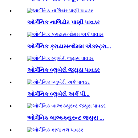
ઓર્ગેનિક નાળિયેર પાણી પાવડર
ઓર્ગેનિક ક્રાયસન્થેમમ એક્સ્ટ્રા...
ઓર્ગેનિક બ્લુબેરી જ્યુસ પાવડર
ઓર્ગેનિક બ્લુબેરી અર્ક પી...
ઓર્ગેનિક બાલ્કક્યુરન્ટ જ્યુસ ...