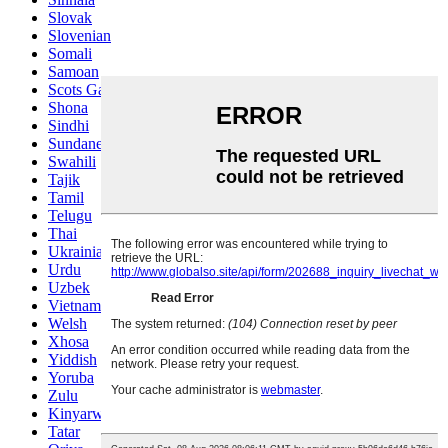
Slovak
Slovenian
Somali
Samoan
Scots Gaelic
Shona
Sindhi
Sundanese
Swahili
Tajik
Tamil
Telugu
Thai
Ukrainian
Urdu
Uzbek
Vietnamese
Welsh
Xhosa
Yiddish
Yoruba
Zulu
Kinyarwanda
Tatar