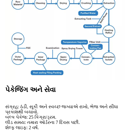
પેકેજિંગ અને સેવા
સંગ્રહ: ઠંડી, સૂકી અને સ્વચ્છ જગ્યાએ રાખો, ભેજ અને સીધા
પ્રકાશથી બચાવો.
બલ્ક પેકેજ: 25 કિગ્રા/ડ્રમ.
લીડ સમય: તમારા ઓર્ડરના 7 દિવસ પછી.
શેલ્ફ લાઇફ: 2 વર્ષ.