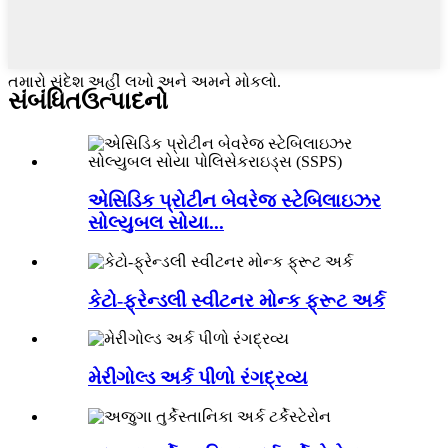
તમારો સંદેશ અહીં લખો અને અમને મોકલો.
સંબંધિત
ઉત્પાદનો
એસિડિક પ્રોટીન બેવરેજ સ્ટેબિલાઇઝર
સોલ્યુબલ સોયા...
કેટો-ફ્રેન્ડલી સ્વીટનર મોન્ક ફ્રૂટ અર્ક
મેરીગોલ્ડ અર્ક પીળો રંગદ્રવ્ય