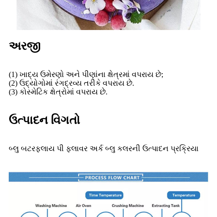
અરજી
(1) ખાદ્ય ઉમેરણો અને પીણાંના ક્ષેત્રમાં વપરાય છે;
(2) ઉદ્યોગોમાં રંગદ્રવ્ય તરીકે વપરાય છે.
(3) કોસ્મેટિક ક્ષેત્રોમાં વપરાય છે.
ઉત્પાદન વિગતો
બ્લુ બટરફ્લાય પી ફ્લાવર અર્ક બ્લુ કલરની ઉત્પાદન પ્રક્રિયા