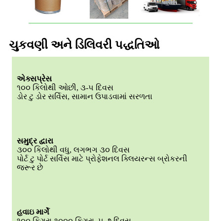
ચુકવણી અને ડિલિવરી પદ્ધતિઓ
એક્સપ્રેસ
૧૦૦ કિલોથી ઓછી, ૩-૫ દિવસ
ડોર ટુ ડોર સર્વિસ, સામાન ઉપાડવામાં સરળતા
સમુદ્ર દ્વારા
૩૦૦ કિલોથી વધુ, લગભગ ૩૦ દિવસ
પોર્ટ ટુ પોર્ટ સર્વિસ માટે પ્રોફેશનલ ક્લિયરન્સ બ્રોકરની
જરૂર છે
હવાઇ માર્ગે
૧૦૦ કિગ્રા-૧૦૦૦ કિગ્રા, ૫-૭ દિવસ