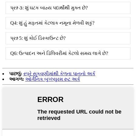
પ્રશ્ન ૩: શું ઘટક બાહ્ય પદાર્થોથી મુક્ત છે?
Q4: શું હું મફતમાં કેટલાક નમૂના મેળવી શકું?
પ્રશ્ન 5: શું કોઈ ડિસ્કાઉન્ટ છે?
Q6: ઉત્પાદન અને ડિલિવરીમાં કેટલો સમય લાગે છે?
પાછલું:
સ્પ્રે સૂકવણીમાંથી કેળના પાનનો અર્ક
આગળ:
ઓર્ગેનિક બુપ્લ્યુરમ રુટ અર્ક