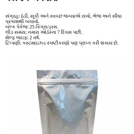
સંગ્રહ: ઠંડી, સૂકી અને સ્વચ્છ જગ્યાએ રાખો, ભેજ અને સીધા
પ્રકાશથી બચાવો.
બલ્ક પેકેજ: 25 કિગ્રા/ડ્રમ.
લીડ સમય: તમારા ઓર્ડરના 7 દિવસ પછી.
શેલ્ફ લાઇફ: 2 વર્ષ.
ટિપ્પણી: કસ્ટમાઇઝ્ડ સ્પષ્ટીકરણો પણ પ્રાપ્ત કરી શકાય છે.