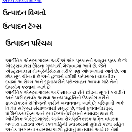
અમને ઇમેઇલ મોકલો
ઉત્પાદન વિગતો
ઉત્પાદન ટૅગ્સ
ઉત્પાદન પરિચય
ઓર્ગેનિક એસ્ટ્રાગાલસ અર્ક એ એક પ્રકારનો આહાર પૂરક છે જે
એસ્ટ્રાગાલસ છોડના મૂળમાંથી મેળવવામાં આવે છે, જેને
એસ્ટ્રાગાલસ મેમ્બ્રેનેસિયસ તરીકે પણ ઓળખવામાં આવે છે. આ
છોડ મૂળ ચીનનો છે અને હજારો વર્ષોથી પરંપરાગત ચાઇનીઝ
દવામાં આરોગ્ય અને સુખાકારીને પ્રોત્સાહન આપવા માટે તેનો
ઉપયોગ કરવામાં આવે છે.
ઓર્ગેનિક એસ્ટ્રાગાલસ અર્ક સામાન્ય રીતે છોડના મૂળને કચડીને
અને પછી દ્રાવક અથવા અન્ય પદ્ધતિનો ઉપયોગ કરીને
ફાયદાકારક સંયોજનો કાઢીને બનાવવામાં આવે છે. પરિણામી અર્ક
વિવિધ સક્રિય સંયોજનોથી સમૃદ્ધ છે, જેમાં ફ્લેવોનોઈડ્સ,
પોલિસેકરાઈડ્સ અને ટ્રાઈટરપેનોઈડ્સનો સમાવેશ થાય છે.
ઓર્ગેનિક એસ્ટ્રાગાલસ અર્કમાં રોગપ્રતિકારક શક્તિ વધારવા,
બળતરા ઘટાડવા અને રક્તવાહિની સ્વાસ્થ્યમાં સુધારો કરવા સહિત
અનેક પ્રકારના સ્વાસ્થ્ય લાભો હોવાનું માનવામાં આવે છે. તેમાં