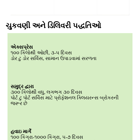
ચુકવણી અને ડિલિવરી પદ્ધતિઓ
એક્સપ્રેસ
૧૦૦ કિલોથી ઓછી, ૩-૫ દિવસ
ડોર ટુ ડોર સર્વિસ, સામાન ઉપાડવામાં સરળતા
સમુદ્ર દ્વારા
૩૦૦ કિલોથી વધુ, લગભગ ૩૦ દિવસ
પોર્ટ ટુ પોર્ટ સર્વિસ માટે પ્રોફેશનલ ક્લિયરન્સ બ્રોકરની
જરૂર છે
હવાઇ માર્ગે
૧૦૦ કિગ્રા-૧૦૦૦ કિગ્રા, ૫-૭ દિવસ