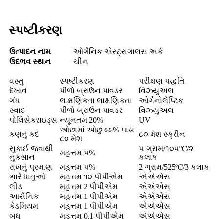
સ્પષ્ટીકરણ
ઉત્પાદન નામ
ઓર્ગેનિક એસ્ટ્રાગાલસ અર્ક
ઉદભવ સ્થાન
ચીન
વસ્તુ
સ્પષ્ટીકરણ
પરીક્ષણ પદ્ધતિ
દેખાવ
પીળો બ્રાઉન પાવડર
વિઝ્યુઅલ
ગંધ
લાક્ષણિકતા લાક્ષણિકતા
ઓર્ગેનોલેપ્ટિક
સ્વાદ
પીળો બ્રાઉન પાવડર
વિઝ્યુઅલ
પોલિસેકરાઇડ્સ
ન્યૂનતમ 20%
UV
ઓછામાં ઓછું ૯૯% પાસ
કણનું કદ
૮૦ મેશ સ્ક્રીન
૮૦ મેશ
સુકાઈ જવાથી
૫ ગ્રામ/૧૦૫℃/૨
મહત્તમ ૫%
નુકસાન
કલાક
રાખનું પ્રમાણ
મહત્તમ ૫%
2 ગ્રામ/525℃/3 કલાક
ભારે ધાતુઓ
મહત્તમ ૧૦ પીપીએમ
એએએસ
લીડ
મહત્તમ 2 પીપીએમ
એએએસ
આર્સેનિક
મહત્તમ 1 પીપીએમ
એએએસ
કેડમિયમ
મહત્તમ 1 પીપીએમ
એએએસ
બુધ
મહત્તમ 0.1 પીપીએમ
એએએસ