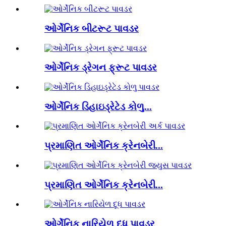
ઓર્ગેનિક બીટરૂટ પાવડર
ઓર્ગેનિક ડ્રેગન ફ્રૂટ પાવડર
ઓર્ગેનિક ડિહાઇડ્રેટેડ કોળુ...
પ્રમાણિત ઓર્ગેનિક ક્રેનબેરી...
પ્રમાણિત ઓર્ગેનિક ક્રેનબેરી...
ઓર્ગેનિક નારિયેળ દૂધ પાવડર