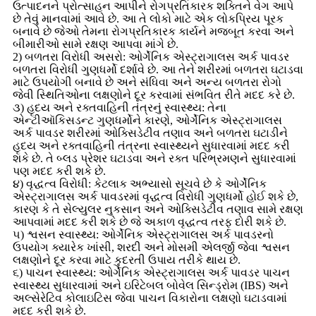
ઉત્પાદનને પ્રોત્સાહન આપીને રોગપ્રતિકારક શક્તિને વેગ આપે
છે તેવું માનવામાં આવે છે. આ તે લોકો માટે એક લોકપ્રિય પૂરક
બનાવે છે જેઓ તેમના રોગપ્રતિકારક કાર્યને મજબૂત કરવા અને
બીમારીઓ સામે રક્ષણ આપવા માંગે છે.
2) બળતરા વિરોધી અસરો: ઓર્ગેનિક એસ્ટ્રાગાલસ અર્ક પાવડર
બળતરા વિરોધી ગુણધર્મો દર્શાવે છે. આ તેને શરીરમાં બળતરા ઘટાડવા
માટે ઉપયોગી બનાવે છે અને સંધિવા અને અન્ય બળતરા રોગો
જેવી સ્થિતિઓના લક્ષણોને દૂર કરવામાં સંભવિત રીતે મદદ કરે છે.
૩) હૃદય અને રક્તવાહિની તંત્રનું સ્વાસ્થ્ય: તેના
એન્ટીઑકિસડન્ટ ગુણધર્મોને કારણે, ઓર્ગેનિક એસ્ટ્રાગાલસ
અર્ક પાવડર શરીરમાં ઓક્સિડેટીવ તણાવ અને બળતરા ઘટાડીને
હૃદય અને રક્તવાહિની તંત્રના સ્વાસ્થ્યને સુધારવામાં મદદ કરી
શકે છે. તે બ્લડ પ્રેશર ઘટાડવા અને રક્ત પરિભ્રમણને સુધારવામાં
પણ મદદ કરી શકે છે.
૪) વૃદ્ધત્વ વિરોધી: કેટલાક અભ્યાસો સૂચવે છે કે ઓર્ગેનિક
એસ્ટ્રાગાલસ અર્ક પાવડરમાં વૃદ્ધત્વ વિરોધી ગુણધર્મો હોઈ શકે છે,
કારણ કે તે સેલ્યુલર નુકસાન અને ઓક્સિડેટીવ તણાવ સામે રક્ષણ
આપવામાં મદદ કરી શકે છે જે અકાળ વૃદ્ધત્વ તરફ દોરી શકે છે.
૫) શ્વસન સ્વાસ્થ્ય: ઓર્ગેનિક એસ્ટ્રાગાલસ અર્ક પાવડરનો
ઉપયોગ ક્યારેક ખાંસી, શરદી અને મોસમી એલર્જી જેવા શ્વસન
લક્ષણોને દૂર કરવા માટે કુદરતી ઉપાય તરીકે થાય છે.
૬) પાચન સ્વાસ્થ્ય: ઓર્ગેનિક એસ્ટ્રાગાલસ અર્ક પાવડર પાચન
સ્વાસ્થ્ય સુધારવામાં અને ઇરિટેબલ બોવેલ સિન્ડ્રોમ (IBS) અને
અલ્સેરેટિવ કોલાઇટિસ જેવા પાચન વિકારોના લક્ષણો ઘટાડવામાં
મદદ કરી શકે છે.