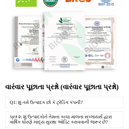
વારંવાર પૂછાતા પ્રશ્નો (વારંવાર પૂછાતા પ્રશ્નો)
Q1: શું તમે ઉત્પાદક છો કે ટ્રેડિંગ કંપની?
પ્રશ્ન ૨: શું ઉત્પાદકોને તેમના કાચા માલના સપ્લાયર્સ દ્વારા
વાર્ષિક ધોરણે ખાદ્ય સુરક્ષા ઓડિટ કરાવવાની જરૂર છે?