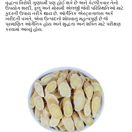
વૃદ્ધત્વ વિરોધી ગુણધર્મો પણ હોઈ શકે છે અને કેટલીકવાર તેનો
ઉપયોગ શરદી, ફ્લૂ અને મોસમી એલર્જી જેવી પરિસ્થિતિઓ માટે
કુદરતી ઉપાય તરીકે થાય છે. ઓર્ગેનિક એસ્ટ્રાગાલસ અર્ક
ખરીદતી વખતે, એવા ઉત્પાદનો શોધવાનું મહત્વપૂર્ણ છે જે
પ્રમાણિત ઓર્ગેનિક હોય અને શુદ્ધતા અને શક્તિ માટે પરીક્ષણ
કરવામાં આવ્યું હોય.