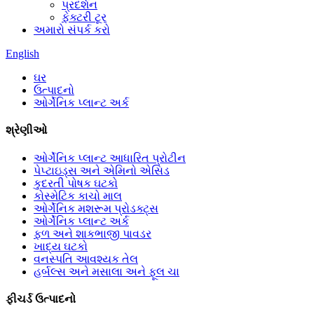
પ્રદર્શન
ફેક્ટરી ટૂર
અમારો સંપર્ક કરો
English
ઘર
ઉત્પાદનો
ઓર્ગેનિક પ્લાન્ટ અર્ક
શ્રેણીઓ
ઓર્ગેનિક પ્લાન્ટ આધારિત પ્રોટીન
પેપ્ટાઇડ્સ અને એમિનો એસિડ
કુદરતી પોષક ઘટકો
કોસ્મેટિક કાચો માલ
ઓર્ગેનિક મશરૂમ પ્રોડક્ટ્સ
ઓર્ગેનિક પ્લાન્ટ અર્ક
ફળ અને શાકભાજી પાવડર
ખાદ્ય ઘટકો
વનસ્પતિ આવશ્યક તેલ
હર્બલ્સ અને મસાલા અને ફૂલ ચા
ફીચર્ડ ઉત્પાદનો