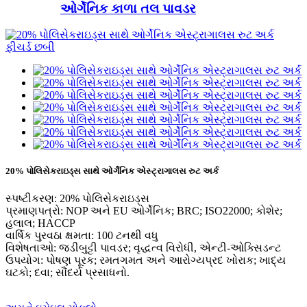
ઓર્ગેનિક કાળા તલ પાવડર
20% પોલિસેકરાઇડ્સ સાથે ઓર્ગેનિક એસ્ટ્રાગાલસ રુટ અર્ક
સ્પષ્ટીકરણ: 20% પોલિસેકરાઇડ્સ
પ્રમાણપત્રો: NOP અને EU ઓર્ગેનિક; BRC; ISO22000; કોશેર;
હલાલ; HACCP
વાર્ષિક પુરવઠા ક્ષમતા: 100 ટનથી વધુ
વિશેષતાઓ: જડીબુટ્ટી પાવડર; વૃદ્ધત્વ વિરોધી, એન્ટી-ઓક્સિડન્ટ
ઉપયોગ: પોષણ પૂરક; રમતગમત અને આરોગ્યપ્રદ ખોરાક; ખાદ્ય
ઘટકો; દવા; સૌંદર્ય પ્રસાધનો.