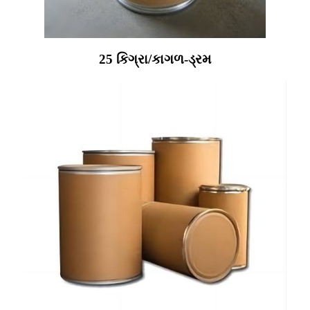
25 કિગ્રા/કાગળ-ડ્રમ