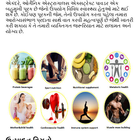
એકંદરે, ઓર્ગેનિક એસ્ટ્રાગાલસ એક્સટ્રેક્ટ પાવડર એક
બહુમુખી પૂરક છે જેનો ઉપયોગ વિવિધ સ્વાસ્થ્ય હેતુઓ માટે થઈ
શકે છે. કોઈપણ પૂરકની જેમ, તેનો ઉપયોગ કરતા પહેલા તમારા
આરોગ્યસંભાળ પ્રદાતા સાથે વાત કરવી મહત્વપૂર્ણ છે જેથી ખાતરી
કરી શકાય કે તે તમારી વ્યક્તિગત જરૂરિયાત માટે સલામત અને
યોગ્ય છે.