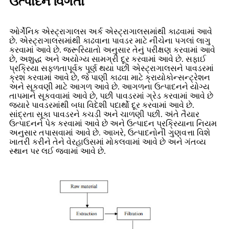
ઉત્પાદન વિગતો
ઓર્ગેનિક એસ્ટ્રાગાલસ અર્ક એસ્ટ્રાગાલસમાંથી કાઢવામાં આવે
છે. એસ્ટ્રાગાલસમાંથી કાઢવાના પાવડર માટે નીચેના પગલાં લાગુ
કરવામાં આવે છે. જરૂરિયાતો અનુસાર તેનું પરીક્ષણ કરવામાં આવે
છે, અશુદ્ધ અને અયોગ્ય સામગ્રી દૂર કરવામાં આવે છે. સફાઈ
પ્રક્રિયા સફળતાપૂર્વક પૂર્ણ થયા પછી એસ્ટ્રાગાલસને પાવડરમાં
ક્રશ કરવામાં આવે છે, જે પાણી કાઢવા માટે ક્રાયોકોન્સન્ટ્રેશન
અને સૂકવણી માટે આગળ આવે છે. આગળના ઉત્પાદનને યોગ્ય
તાપમાને સૂકવવામાં આવે છે, પછી પાવડરમાં ગ્રેડ કરવામાં આવે છે
જ્યારે પાવડરમાંથી બધા વિદેશી પદાર્થો દૂર કરવામાં આવે છે.
સાંદ્રતા સૂકા પાવડરને કચડી અને ચાળણી પછી. અંતે તૈયાર
ઉત્પાદનને પેક કરવામાં આવે છે અને ઉત્પાદન પ્રક્રિયાના નિયમ
અનુસાર તપાસવામાં આવે છે. આખરે, ઉત્પાદનોની ગુણવત્તા વિશે
ખાતરી કરીને તેને વેરહાઉસમાં મોકલવામાં આવે છે અને ગંતવ્ય
સ્થાન પર લઈ જવામાં આવે છે.