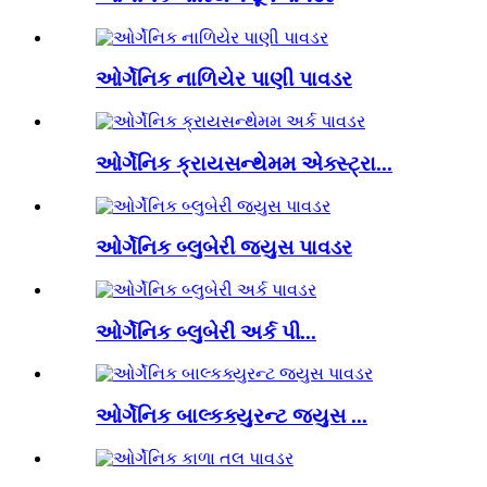
ઓર્ગેનિક નાળિયેર પાણી પાવડર
ઓર્ગેનિક ક્રાયસન્થેમમ એક્સ્ટ્રા...
ઓર્ગેનિક બ્લુબેરી જ્યુસ પાવડર
ઓર્ગેનિક બ્લુબેરી અર્ક પી...
ઓર્ગેનિક બાલ્કક્યુરન્ટ જ્યુસ ...