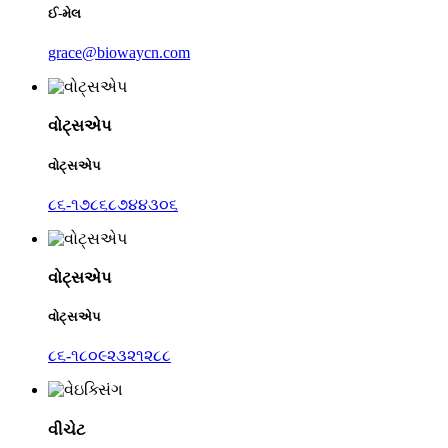
ઈ-મેલ
grace@biowaycn.com
વોટ્સએપ
વોટ્સએપ
૮૬-૧૭૮૬૮૭૪૪૩૦૬
વોટ્સએપ
વોટ્સએપ
૮૬-૧૮૦૯૨૩૨૧૨૮૮
વીચેટ