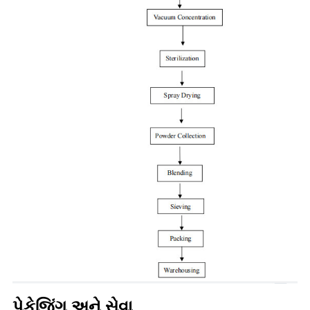
પેકેજિંગ અને સેવા