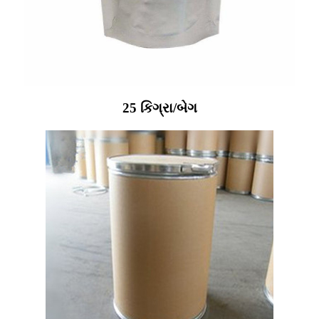
25 કિગ્રા/બેગ