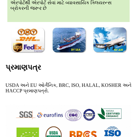
એરપોર્ટથી એરપોર્ટ સેવા માટે વ્યાવસાયિક ક્લિયરન્સ
બ્રોકરની જરૂર છે
પ્રમાણપત્ર
USDA અને EU ઓર્ગેનિક, BRC, ISO, HALAL, KOSHER અને
HACCP પ્રમાણપત્રો.