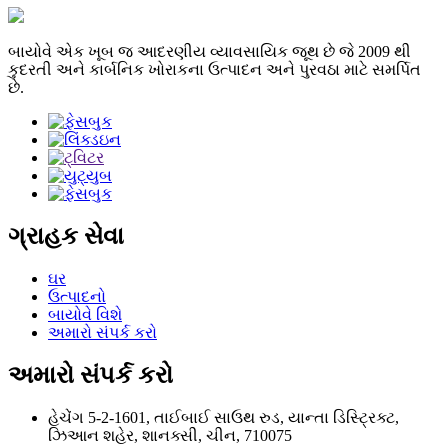
બાયોવે એક ખૂબ જ આદરણીય વ્યાવસાયિક જૂથ છે જે 2009 થી
કુદરતી અને કાર્બનિક ખોરાકના ઉત્પાદન અને પુરવઠા માટે સમર્પિત
છે.
ગ્રાહક સેવા
ઘર
ઉત્પાદનો
બાયોવે વિશે
અમારો સંપર્ક કરો
અમારો સંપર્ક કરો
હેચેંગ 5-2-1601, તાઈબાઈ સાઉથ રુડ, યાન્તા ડિસ્ટ્રિક્ટ,
ઝિઆન શહેર, શાનક્સી, ચીન, 710075