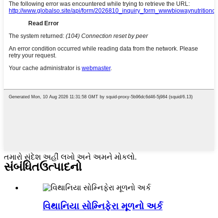
તમારો સંદેશ અહીં લખો અને અમને મોકલો.
સંબંધિત
ઉત્પાદનો
વિથાનિયા સોમ્નિફેરા મૂળનો અર્ક