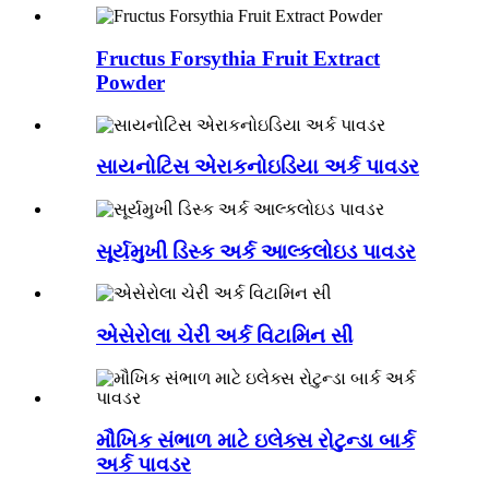
Fructus Forsythia Fruit Extract
Powder
સાયનોટિસ એરાકનોઇડિયા અર્ક પાવડર
સૂર્યમુખી ડિસ્ક અર્ક આલ્કલોઇડ પાવડર
એસેરોલા ચેરી અર્ક વિટામિન સી
મૌખિક સંભાળ માટે ઇલેક્સ રોટુન્ડા બાર્ક
અર્ક પાવડર