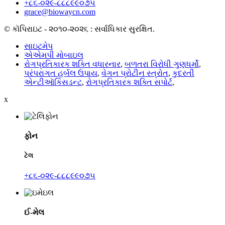
+૮૬-૦૨૯-૮૮૮૯૯૦૭૫
grace@biowaycn.com
© કૉપિરાઇટ - ૨૦૧૦-૨૦૨૬ : સર્વાધિકાર સુરક્ષિત.
સાઇટમેપ
એએમપી મોબાઇલ
રોગપ્રતિકારક શક્તિ વધારનાર
,
બળતરા વિરોધી ગુણધર્મો
,
પરંપરાગત હર્બલ ઉપાય
,
વેગન પ્રોટીન સ્ત્રોત
,
કુદરતી
એન્ટીઑકિસડન્ટ
,
રોગપ્રતિકારક શક્તિ સપોર્ટ
,
x
ફોન
ટેલ
+૮૬-૦૨૯-૮૮૮૯૯૦૭૫
ઈ-મેલ