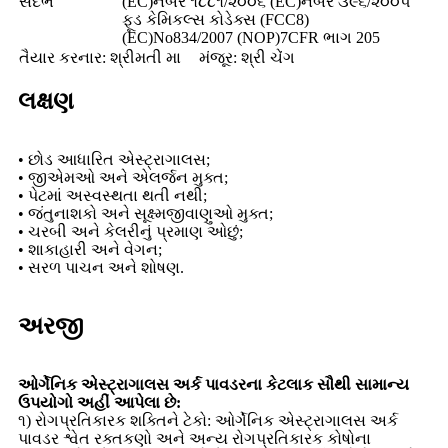
સંદર્ભ
(EC)નંબર ૧૮૮૧/૨૦૦૬ (EC)નંબર ૩૯૬/૨૦૦૫
ફૂડ કેમિકલ્સ કોડેક્સ (FCC8)
(EC)No834/2007 (NOP)7CFR ભાગ 205
તૈયાર કરનાર: શ્રીમતી મા
મંજૂર: શ્રી ચેંગ
લક્ષણ
• છોડ આધારિત એસ્ટ્રાગાલસ;
• જીએમઓ અને એલર્જન મુક્ત;
• પેટમાં અસ્વસ્થતા થતી નથી;
• જંતુનાશકો અને સૂક્ષ્મજીવાણુઓ મુક્ત;
• ચરબી અને કેલરીનું પ્રમાણ ઓછું;
• શાકાહારી અને વેગન;
• સરળ પાચન અને શોષણ.
અરજી
ઓર્ગેનિક એસ્ટ્રાગાલસ અર્ક પાવડરના કેટલાક સૌથી સામાન્ય
ઉપયોગો અહીં આપેલા છે:
૧) રોગપ્રતિકારક શક્તિને ટેકો: ઓર્ગેનિક એસ્ટ્રાગાલસ અર્ક
પાવડર શ્વેત રક્તકણો અને અન્ય રોગપ્રતિકારક કોષોના