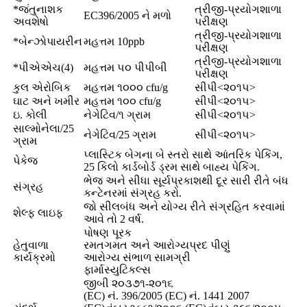
*જંતુનાશક
ત્રીજી-પ્રયોગશાળા
EC396/2005 ને મળો
અવશેષો
પરીક્ષણ
ત્રીજી-પ્રયોગશાળા
*બેન્ઝોપાયરીન
મહત્તમ 10ppb
પરીક્ષણ
ત્રીજી-પ્રયોગશાળા
*પીએએચ(4)
મહત્તમ ૫૦ પીપીબી
પરીક્ષણ
કુલ એરોબિક
મહત્તમ ૧૦૦૦ cfu/g
સીપી<૨૦૧૫>
ઘાટ અને ખમીર
મહત્તમ ૧૦૦ cfu/g
સીપી<૨૦૧૫>
ઇ. કોલી
નેગેટિવ/૧ ગ્રામ
સીપી<૨૦૧૫>
સાલ્મોનેલા/25
નેગેટિવ/25 ગ્રામ
સીપી<૨૦૧૫>
ગ્રામ
પ્લાસ્ટિક બેગના બે સ્તરો સાથે આંતરિક પેકિંગ,
પેકેજ
25 કિલો કાર્ડબોર્ડ ડ્રમ સાથે બાહ્ય પેકિંગ.
ભેજ અને સીધા સૂર્યપ્રકાશથી દૂર સારી રીતે બંધ
સંગ્રહ
કન્ટેનરમાં સંગ્રહ કરો.
જો સીલબંધ અને યોગ્ય રીતે સંગ્રહિત કરવામાં
શેલ્ફ લાઇફ
આવે તો 2 વર્ષ.
પોષણ પૂરક
હેતુવાળા
રમતગમત અને આરોગ્યપ્રદ પીણું
કાર્યક્રમો
આરોગ્ય સંભાળ સામગ્રી
ફાર્માસ્યુટિકલ્સ
જીબી ૨૦૩૭૧-૨૦૧૬
(EC) નં. 396/2005 (EC) નં. 1441 2007