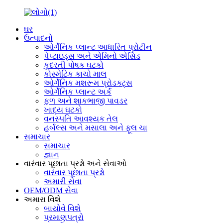
ઘર
ઉત્પાદનો
ઓર્ગેનિક પ્લાન્ટ આધારિત પ્રોટીન
પેપ્ટાઇડ્સ અને એમિનો એસિડ
કુદરતી પોષક ઘટકો
કોસ્મેટિક કાચો માલ
ઓર્ગેનિક મશરૂમ પ્રોડક્ટ્સ
ઓર્ગેનિક પ્લાન્ટ અર્ક
ફળ અને શાકભાજી પાવડર
ખાદ્ય ઘટકો
વનસ્પતિ આવશ્યક તેલ
હર્બલ્સ અને મસાલા અને ફૂલ ચા
સમાચાર
સમાચાર
જ્ઞાન
વારંવાર પૂછાતા પ્રશ્નો અને સેવાઓ
વારંવાર પૂછાતા પ્રશ્નો
અમારી સેવા
OEM/ODM સેવા
અમારા વિશે
બાયોવે વિશે
પ્રમાણપત્રો