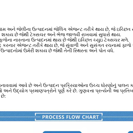
મ અને જેલીના ઉત્પાદનમાં જેલિંગ એજન્ટ તરીકે થાય છે, જે ઇચ્છિત સુસ
ેરી શકાય છે જેથી ટેક્સચર અને ભેજ જાળવી રાખવામાં સુધારો થાય.
ળોના નાસ્તાના ઉત્પાદનમાં થાય છે જેથી ઇચ્છિત ચ્યુઇ ટેક્સચર મળે.
ટ કરનાર એજન્ટ તરીકે થાય છે, જે સુંવાળી અને સુસંગત રચનામાં ફાળો 
ત્પાદનોમાં ઉમેરી શકાય છે જેથી તેની સ્થિરતા અને પોત વધે.
નાવવામાં આવે છે અને ઉત્પાદન પ્રક્રિયાઓના ઉચ્ચ ધોરણોનું પાલન કર
યોગ પ્રમાણપત્રોને પૂર્ણ કરે છે. ગુણવત્તા પ્રત્યેની આ પ્રતિબદ્
છે: