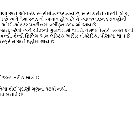
ાલો અને આંતરિક સ્તરોમાં હાજર હોય છે, ખાસ કરીને નારંગી, લીંબુ
ોય છે અને તેમાં સ્વાદનો અભાવ હોય છે. તે આલ્કલાઇન દ્રાવણોની
 ઓછી-એસ્ટર પેક્ટીનમાં વર્ગીકૃત કરવામાં આવે છે.
ાં જામ, જેલી અને ચીઝની ગુણવત્તામાં વધારો, તેમજ પેસ્ટ્રી સખત થતી
, કેન્ડી ફિલિંગ અને લેક્ટિક એસિડ બેક્ટેરિયા પીણાંમાં થાય છે,
્ક્રીમ અને દહીંમાં થાય છે.
એજન્ટ તરીકે થાય છે.
ેમાં કોઈ પ્રાણી મૂળના ઘટકો નથી.
્પ બનાવે છે.