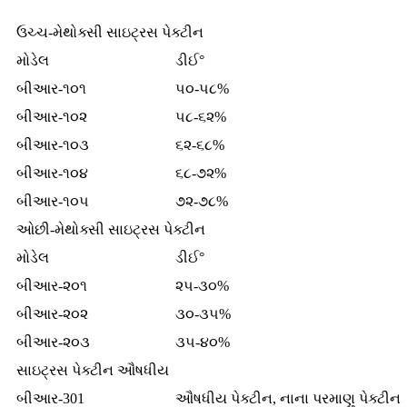
ઉચ્ચ-મેથોક્સી સાઇટ્રસ પેક્ટીન
મોડેલ
ડીઈ°
બીઆર-૧૦૧
૫૦-૫૮%
બીઆર-૧૦૨
૫૮-૬૨%
બીઆર-૧૦૩
૬૨-૬૮%
બીઆર-૧૦૪
૬૮-૭૨%
બીઆર-૧૦૫
૭૨-૭૮%
ઓછી-મેથોક્સી સાઇટ્રસ પેક્ટીન
મોડેલ
ડીઈ°
બીઆર-૨૦૧
૨૫-૩૦%
બીઆર-૨૦૨
૩૦-૩૫%
બીઆર-૨૦૩
૩૫-૪૦%
સાઇટ્રસ પેક્ટીન ઔષધીય
બીઆર-301
ઔષધીય પેક્ટીન, નાના પરમાણુ પેક્ટીન