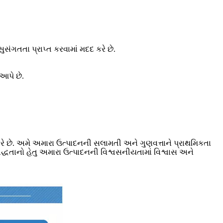
ંગતતા પ્રાપ્ત કરવામાં મદદ કરે છે.
આપે છે.
ે છે. અમે અમારા ઉત્પાદનની સલામતી અને ગુણવત્તાને પ્રાથમિકતા
ધતાનો હેતુ અમારા ઉત્પાદનની વિશ્વસનીયતામાં વિશ્વાસ અને