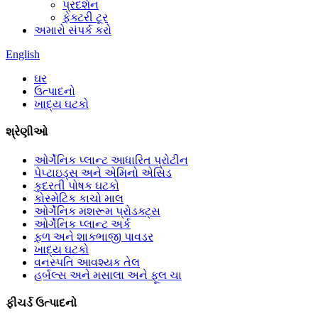
પ્રદર્શન
ફેક્ટરી ટૂર
અમારો સંપર્ક કરો
English
ઘર
ઉત્પાદનો
ખાદ્ય ઘટકો
શ્રેણીઓ
ઓર્ગેનિક પ્લાન્ટ આધારિત પ્રોટીન
પેપ્ટાઇડ્સ અને એમિનો એસિડ
કુદરતી પોષક ઘટકો
કોસ્મેટિક કાચો માલ
ઓર્ગેનિક મશરૂમ પ્રોડક્ટ્સ
ઓર્ગેનિક પ્લાન્ટ અર્ક
ફળ અને શાકભાજી પાવડર
ખાદ્ય ઘટકો
વનસ્પતિ આવશ્યક તેલ
હર્બલ્સ અને મસાલા અને ફૂલ ચા
ફીચર્ડ ઉત્પાદનો