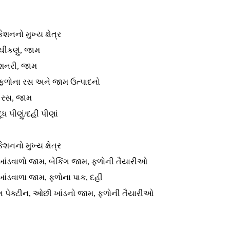
ેશનનો મુખ્ય ક્ષેત્ર
ચીકણું, જામ
્શનરી, જામ
 ફળોના રસ અને જામ ઉત્પાદનો
 રસ, જામ
ધ પીણું/દહીં પીણાં
ેશનનો મુખ્ય ક્ષેત્ર
ાંડવાળો જામ, બેકિંગ જામ, ફળોની તૈયારીઓ
ંડવાળા જામ, ફળોના પાક, દહીં
ંગ પેક્ટીન, ઓછી ખાંડનો જામ, ફળોની તૈયારીઓ