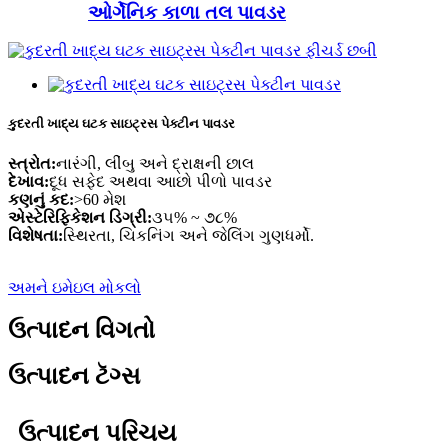
ઓર્ગેનિક કાળા તલ પાવડર
કુદરતી ખાદ્ય ઘટક સાઇટ્રસ પેક્ટીન પાવડર
સ્ત્રોત:
નારંગી, લીંબુ અને દ્રાક્ષની છાલ
દેખાવ:
દૂધ સફેદ અથવા આછો પીળો પાવડર
કણનું કદ:
>60 મેશ
એસ્ટેરિફિકેશન ડિગ્રી:
૩૫% ~ ૭૮%
વિશેષતા:
સ્થિરતા, ચિકનિંગ અને જેલિંગ ગુણધર્મો.
અમને ઇમેઇલ મોકલો
ઉત્પાદન વિગતો
ઉત્પાદન ટૅગ્સ
ઉત્પાદન પરિચય