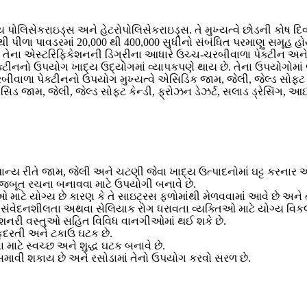
 પોલિસેકરાઇડ્સ અને હેટરોપોલિસેકરાઇડ્સ. તે મુખ્યત્વે છોડની કોષ દિવ
દથી પીળા પાવડરમાં 20,000 થી 400,000 સુધીનો સંબંધિત પરમાણુ સમૂહ હ
ીતે તેના એસ્ટરિફિકેશનની ડિગ્રીના આધારે ઉચ્ચ-ચરબીવાળા પેક્ટીન અને
ાત, પેક્ટીનનો ઉપયોગ ખાદ્ય ઉદ્યોગમાં વ્યાપકપણે થાય છે. તેના ઉપયોગોમ
ા પેક્ટીનનો ઉપયોગ મુખ્યત્વે એસિડિક જામ, જેલી, જેલ્ડ સોફ્ટ કેન્ડી
 જામ, જેલી, જેલ્ડ સોફ્ટ કેન્ડી, ફ્રોઝન ડેઝર્ટ, સલાડ ડ્રેસિંગ, આઈસ
ન્ય રીતે જામ, જેલી અને ચટણી જેવા ખાદ્ય ઉત્પાદનોમાં ઘટ્ટ કરનાર 
ાં મજબૂત રચના બનાવવા માટે ઉપયોગી બનાવે છે.
ટે યોગ્ય છે કારણ કે તે સાઇટ્રસ ફળોમાંથી મેળવવામાં આવે છે અને ત
લુટેન સંવેદનશીલતા અથવા સેલિયાક રોગ ધરાવતા વ્યક્તિઓ માટે યોગ્ય વિકલ
શનરી વસ્તુઓ સહિત વિવિધ વાનગીઓમાં થઈ શકે છે.
ુદરતી અને ટકાઉ ઘટક છે.
વા માટે સ્વચ્છ અને શુદ્ધ ઘટક બનાવે છે.
માવી શકાય છે અને રસોડામાં તેનો ઉપયોગ કરવો સરળ છે.