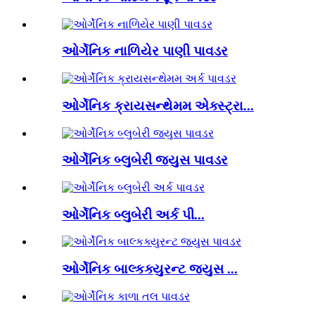
ઓર્ગેનિક નાળિયેર પાણી પાવડર
ઓર્ગેનિક ક્રાયસન્થેમમ એક્સ્ટ્રા...
ઓર્ગેનિક બ્લુબેરી જ્યુસ પાવડર
ઓર્ગેનિક બ્લુબેરી અર્ક પી...
ઓર્ગેનિક બાલ્કક્યુરન્ટ જ્યુસ ...