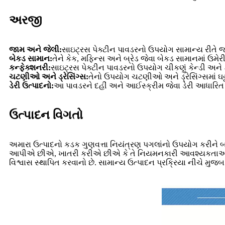
અરજી
જામ અને જેલી:
સાઇટ્રસ પેક્ટીન પાવડરનો ઉપયોગ સામાન્ય રીતે જા
બેકડ સામાન:
તેને કેક, મફિન્સ અને બ્રેડ જેવા બેકડ સામાનમાં ઉમ
કન્ફેક્શનરી:
સાઇટ્રસ પેક્ટીન પાવડરનો ઉપયોગ ચીકણું કેન્ડી અને ફ
ચટણીઓ અને ડ્રેસિંગ્સ:
તેનો ઉપયોગ ચટણીઓ અને ડ્રેસિંગ્સમાં ઘટ્
ડેરી ઉત્પાદનો:
આ પાવડરને દહીં અને આઈસ્ક્રીમ જેવા ડેરી આધારિત ઉ
ઉત્પાદન વિગતો
અમારા ઉત્પાદનો કડક ગુણવત્તા નિયંત્રણ પગલાંનો ઉપયોગ કરીને બ
આપીએ છીએ, ખાતરી કરીએ છીએ કે તે નિયમનકારી આવશ્યકતાઓ અને ઉદ્
વિશ્વાસ સ્થાપિત કરવાનો છે. સામાન્ય ઉત્પાદન પ્રક્રિયા નીચે મુજબ 