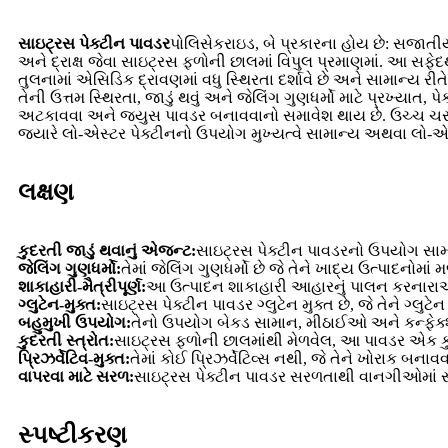
સાઇટ્રસ પેક્ટીન પાવડર
પોલિસેકરાઇડ, બે પ્રકારના હોય છે: સજાતીય
અને દ્રાક્ષ જેવા સાઇટ્રસ ફળોની છાલમાં વિપુલ પ્રમાણમાં. આ સફે
તુલનામાં એસિડિક દ્રાવણમાં વધુ સ્થિરતા દર્શાવે છે અને સામાન્ય ર
તેની ઉત્તમ સ્થિરતા, જાડું થવું અને જેલિંગ ગુણધર્મો માટે પ્રખ્ય
અટકાવવા અને જ્યુસ પાવડર બનાવવાનો સમાવેશ થાય છે. ઉચ્ચ ચરબીવાળ
જ્યારે લો-એસ્ટર પેક્ટીનનો ઉપયોગ મુખ્યત્વે સામાન્ય અથવા લો-એસિડ
લક્ષણ
કુદરતી જાડું થવાનું એજન્ટ:
સાઇટ્રસ પેક્ટીન પાવડરનો ઉપયોગ સામા
જેલિંગ ગુણધર્મો:
તેમાં જેલિંગ ગુણધર્મો છે જે તેને ખાદ્ય ઉત્પાદનોમ
શાકાહારી-મૈત્રીપૂર્ણ:
આ ઉત્પાદન શાકાહારી આહારનું પાલન કરનારાઓ મા
ગ્લુટેન-મુક્ત:
સાઇટ્રસ પેક્ટીન પાવડર ગ્લુટેન મુક્ત છે, જે તેને ગ્
બહુમુખી ઉપયોગ:
તેનો ઉપયોગ બેકડ સામાન, મીઠાઈઓ અને કન્ફેક્
કુદરતી સ્ત્રોત:
સાઇટ્રસ ફળોની છાલમાંથી મેળવેલ, આ પાવડર એક ક
પ્રિઝર્વેટિવ-મુક્ત:
તેમાં કોઈ પ્રિઝર્વેટિવ્સ નથી, જે તેને ખોરાક બનાવ
વાપરવા માટે સરળ:
સાઇટ્રસ પેક્ટીન પાવડર સરળતાથી વાનગીઓમાં સ
સ્પષ્ટીકરણ