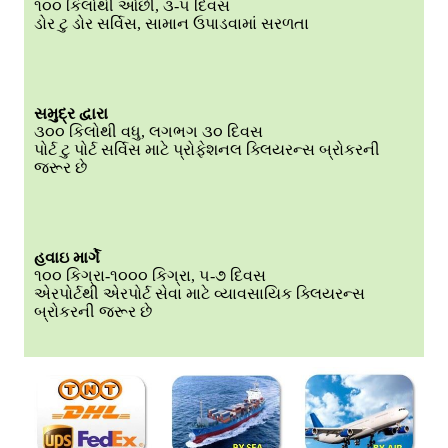
૧૦૦ કિલોથી ઓછી, ૩-૫ દિવસ
ડોર ટુ ડોર સર્વિસ, સામાન ઉપાડવામાં સરળતા
સમુદ્ર દ્વારા
૩૦૦ કિલોથી વધુ, લગભગ ૩૦ દિવસ
પોર્ટ ટુ પોર્ટ સર્વિસ માટે પ્રોફેશનલ ક્લિયરન્સ બ્રોકરની
જરૂર છે
હવાઇ માર્ગે
૧૦૦ કિગ્રા-૧૦૦૦ કિગ્રા, ૫-૭ દિવસ
એરપોર્ટથી એરપોર્ટ સેવા માટે વ્યાવસાયિક ક્લિયરન્સ
બ્રોકરની જરૂર છે