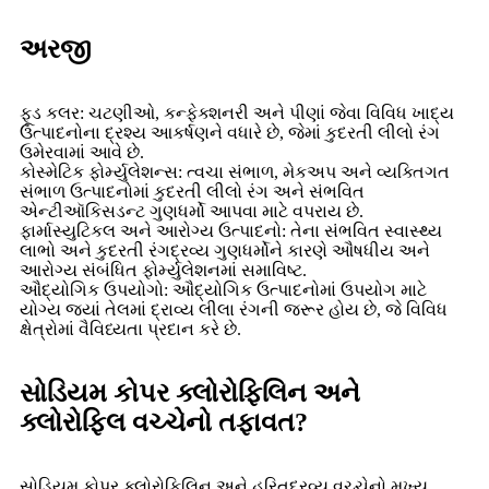
અરજી
ફૂડ કલર: ચટણીઓ, કન્ફેક્શનરી અને પીણાં જેવા વિવિધ ખાદ્ય
ઉત્પાદનોના દ્રશ્ય આકર્ષણને વધારે છે, જેમાં કુદરતી લીલો રંગ
ઉમેરવામાં આવે છે.
કોસ્મેટિક ફોર્મ્યુલેશન્સ: ત્વચા સંભાળ, મેકઅપ અને વ્યક્તિગત
સંભાળ ઉત્પાદનોમાં કુદરતી લીલો રંગ અને સંભવિત
એન્ટીઑકિસડન્ટ ગુણધર્મો આપવા માટે વપરાય છે.
ફાર્માસ્યુટિકલ અને આરોગ્ય ઉત્પાદનો: તેના સંભવિત સ્વાસ્થ્ય
લાભો અને કુદરતી રંગદ્રવ્ય ગુણધર્મોને કારણે ઔષધીય અને
આરોગ્ય સંબંધિત ફોર્મ્યુલેશનમાં સમાવિષ્ટ.
ઔદ્યોગિક ઉપયોગો: ઔદ્યોગિક ઉત્પાદનોમાં ઉપયોગ માટે
યોગ્ય જ્યાં તેલમાં દ્રાવ્ય લીલા રંગની જરૂર હોય છે, જે વિવિધ
ક્ષેત્રોમાં વૈવિધ્યતા પ્રદાન કરે છે.
સોડિયમ કોપર ક્લોરોફિલિન અને
ક્લોરોફિલ વચ્ચેનો તફાવત?
સોડિયમ કોપર ક્લોરોફિલિન અને હરિતદ્રવ્ય વચ્ચેનો મુખ્ય