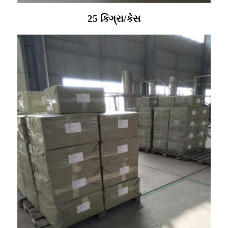
25 કિગ્રા/કેસ