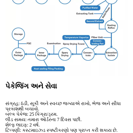
પેકેજિંગ અને સેવા
સંગ્રહ: ઠંડી, સૂકી અને સ્વચ્છ જગ્યાએ રાખો, ભેજ અને સીધા
પ્રકાશથી બચાવો.
બલ્ક પેકેજ: 25 કિગ્રા/ડ્રમ.
લીડ સમય: તમારા ઓર્ડરના 7 દિવસ પછી.
શેલ્ફ લાઇફ: 2 વર્ષ.
ટિપ્પણી: કસ્ટમાઇઝ્ડ સ્પષ્ટીકરણો પણ પ્રાપ્ત કરી શકાય છે.