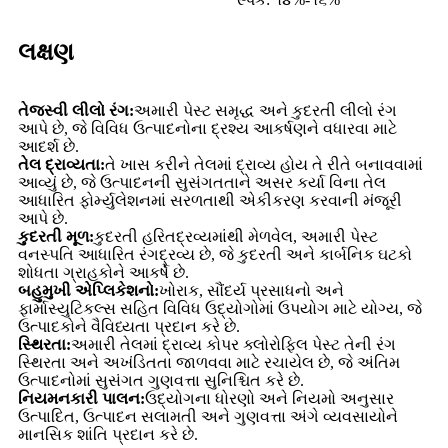
લક્ષણ
તેજસ્વી લીલો રંગ:
અમારી પેસ્ટ સમૃદ્ધ અને કુદરતી લીલો રંગ
આપે છે, જે વિવિધ ઉત્પાદનોના દ્રશ્ય આકર્ષણને વધારવા માટે
આદર્શ છે.
તેલ દ્રાવ્યતા:
તે ખાસ કરીને તેલમાં દ્રાવ્ય હોય તે રીતે બનાવવામાં
આવ્યું છે, જે ઉત્પાદનની સુસંગતતાને અસર કર્યા વિના તેલ
આધારિત ફોર્મ્યુલેશનમાં સરળતાથી એકીકરણ કરવાની મંજૂરી
આપે છે.
કુદરતી મૂળ:
કુદરતી હરિતદ્રવ્યમાંથી મેળવેલ, અમારી પેસ્ટ
વનસ્પતિ આધારિત રંગદ્રવ્ય છે, જે કુદરતી અને કાર્બનિક ઘટકો
શોધતા ગ્રાહકોને આકર્ષે છે.
બહુમુખી એપ્લિકેશનો:
ખોરાક, સૌંદર્ય પ્રસાધનો અને
ફાર્માસ્યુટિકલ્સ સહિત વિવિધ ઉદ્યોગોમાં ઉપયોગ માટે યોગ્ય, જે
ઉત્પાદકોને વૈવિધ્યતા પ્રદાન કરે છે.
સ્થિરતા:
અમારી તેલમાં દ્રાવ્ય કોપર ક્લોરોફિલ પેસ્ટ તેની રંગ
સ્થિરતા અને અખંડિતતા જાળવવા માટે રચાયેલ છે, જે અંતિમ
ઉત્પાદનોમાં સુસંગત ગુણવત્તા સુનિશ્ચિત કરે છે.
નિયમનકારી પાલન:
ઉદ્યોગના ધોરણો અને નિયમો અનુસાર
ઉત્પાદિત, ઉત્પાદન સલામતી અને ગુણવત્તા અંગે વ્યવસાયોને
માનસિક શાંતિ પ્રદાન કરે છે.