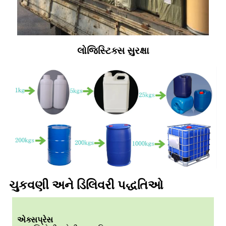
લોજિસ્ટિક્સ સુરક્ષા
ચુકવણી અને ડિલિવરી પદ્ધતિઓ
એક્સપ્રેસ