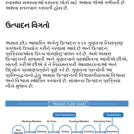
સ્વાસ્થ્ય સમસ્યાઓ ધરાવતા લોકો માટે અથવા જેઓ ગર્ભવતી છે
અથવા સ્તનપાન કરાવતી હોય છે.
ઉત્પાદન વિગતો
અમારા છોડ આધારિત અર્કનું ઉત્પાદન કડક ગુણવત્તા નિયંત્રણ
પગલાંનો ઉપયોગ કરીને કરવામાં આવે છે અને ઉત્પાદન
પ્રક્રિયાઓના ઉચ્ચ ધોરણોનું પાલન કરે છે. અમે અમારા
ઉત્પાદનની સલામતી અને ગુણવત્તાને પ્રાથમિકતા આપીએ છીએ,
ખાતરી કરીએ છીએ કે તે નિયમનકારી આવશ્યકતાઓ અને
ઉદ્યોગ પ્રમાણપત્રોને પૂર્ણ કરે છે. ગુણવત્તા પ્રત્યેની આ
પ્રતિબદ્ધતાનો હેતુ અમારા ઉત્પાદનની વિશ્વસનીયતામાં વિશ્વાસ
અને વિશ્વાસ સ્થાપિત કરવાનો છે. સામાન્ય ઉત્પાદન પ્રક્રિયા
નીચે મુજબ છે: