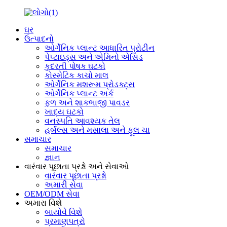
ઘર
ઉત્પાદનો
ઓર્ગેનિક પ્લાન્ટ આધારિત પ્રોટીન
પેપ્ટાઇડ્સ અને એમિનો એસિડ
કુદરતી પોષક ઘટકો
કોસ્મેટિક કાચો માલ
ઓર્ગેનિક મશરૂમ પ્રોડક્ટ્સ
ઓર્ગેનિક પ્લાન્ટ અર્ક
ફળ અને શાકભાજી પાવડર
ખાદ્ય ઘટકો
વનસ્પતિ આવશ્યક તેલ
હર્બલ્સ અને મસાલા અને ફૂલ ચા
સમાચાર
સમાચાર
જ્ઞાન
વારંવાર પૂછાતા પ્રશ્નો અને સેવાઓ
વારંવાર પૂછાતા પ્રશ્નો
અમારી સેવા
OEM/ODM સેવા
અમારા વિશે
બાયોવે વિશે
પ્રમાણપત્રો