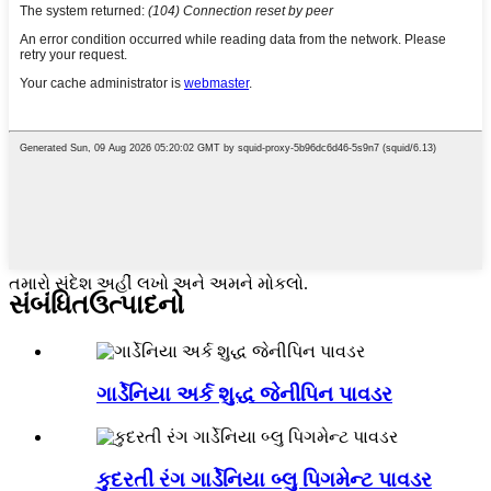
તમારો સંદેશ અહીં લખો અને અમને મોકલો.
સંબંધિત
ઉત્પાદનો
ગાર્ડેનિયા અર્ક શુદ્ધ જેનીપિન પાવડર
કુદરતી રંગ ગાર્ડેનિયા બ્લુ પિગમેન્ટ પાવડર