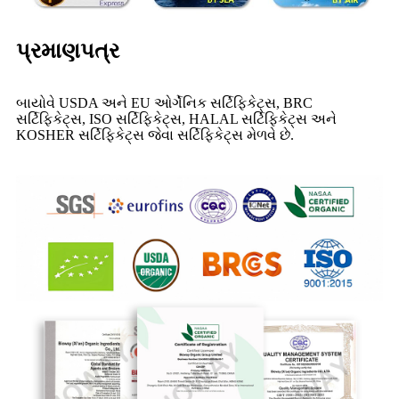
પ્રમાણપત્ર
બાયોવે USDA અને EU ઓર્ગેનિક સર્ટિફિકેટ્સ, BRC
સર્ટિફિકેટ્સ, ISO સર્ટિફિકેટ્સ, HALAL સર્ટિફિકેટ્સ અને
KOSHER સર્ટિફિકેટ્સ જેવા સર્ટિફિકેટ્સ મેળવે છે.