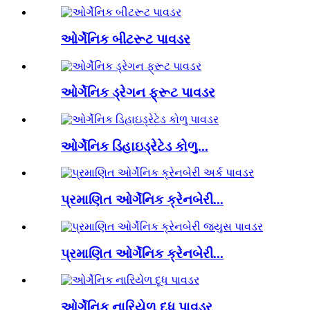
ઓર્ગેનિક બીટરૂટ પાવડર
ઓર્ગેનિક ડ્રેગન ફ્રૂટ પાવડર
ઓર્ગેનિક ડિહાઇડ્રેટેડ કોળુ...
પ્રમાણિત ઓર્ગેનિક ક્રેનબેરી...
પ્રમાણિત ઓર્ગેનિક ક્રેનબેરી...
ઓર્ગેનિક નારિયેળ દૂધ પાવડર