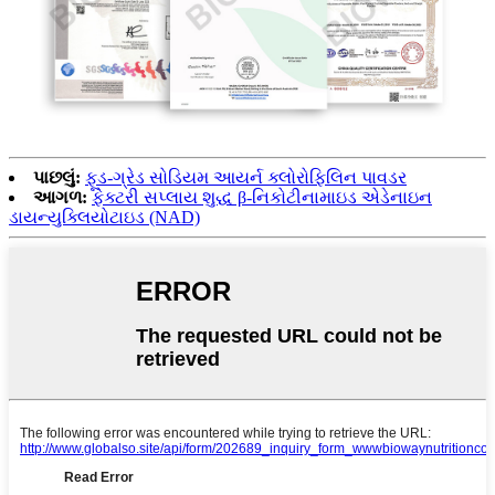
પાછલું:
ફૂડ-ગ્રેડ સોડિયમ આયર્ન ક્લોરોફિલિન પાવડર
આગળ:
ફેક્ટરી સપ્લાય શુદ્ધ β-નિકોટીનામાઇડ એડેનાઇન
ડાયન્યુક્લિયોટાઇડ (NAD)