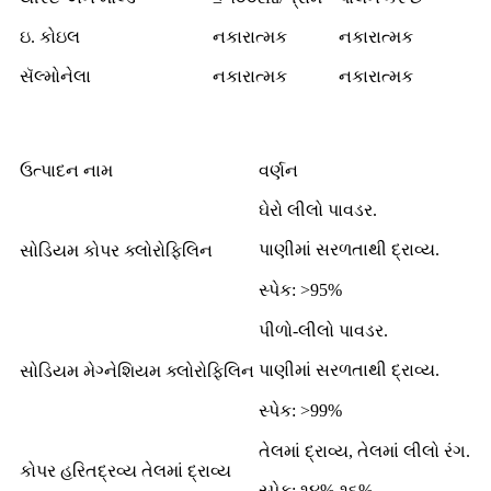
ઇ. કોઇલ
નકારાત્મક
નકારાત્મક
સૅલ્મોનેલા
નકારાત્મક
નકારાત્મક
ઉત્પાદન નામ
વર્ણન
ઘેરો લીલો પાવડર.
પાણીમાં સરળતાથી દ્રાવ્ય.
સોડિયમ કોપર ક્લોરોફિલિન
સ્પેક: >95%
પીળો-લીલો પાવડર.
પાણીમાં સરળતાથી દ્રાવ્ય.
સોડિયમ મેગ્નેશિયમ ક્લોરોફિલિન
સ્પેક: >99%
તેલમાં દ્રાવ્ય, તેલમાં લીલો રંગ.
કોપર હરિતદ્રવ્ય તેલમાં દ્રાવ્ય
સ્પેક: ૧૪%-૧૬%