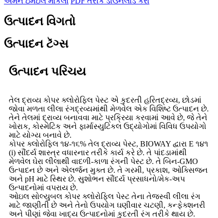
અમને ઇમેઇલ મોકલો
PDF તરીકે ડાઉનલોડ કરો
ઉત્પાદન વિગતો
ઉત્પાદન ટૅગ્સ
ઉત્પાદન પરિચય
તેલ દ્રાવ્ય કોપર ક્લોરોફિલ પેસ્ટ એ કુદરતી હરિતદ્રવ્ય, છોડમાં
જોવા મળતા લીલા રંગદ્રવ્યમાંથી મેળવેલ એક વિશિષ્ટ ઉત્પાદન છે.
તેને તેલમાં દ્રાવ્ય બનાવવા માટે પ્રક્રિયા કરવામાં આવે છે, જે તેને
ખોરાક, કોસ્મેટિક અને ફાર્માસ્યુટિકલ ઉદ્યોગોમાં વિવિધ ઉપયોગો
માટે યોગ્ય બનાવે છે.
કોપર ક્લોરોફિલ ૧૪-૧૬% તેલ દ્રાવ્ય પેસ્ટ, BIOWAY દ્વારા E ૧૪૧
(i) સૌંદર્ય શાસ્ત્ર વધારનાર તરીકે કાર્ય કરે છે. તે પાંદડામાંથી
મેળવેલ ઘેરા લીલાથી વાદળી-કાળા રંગની પેસ્ટ છે. તે બિન-GMO
ઉત્પાદન છે અને એલર્જન મુક્ત છે. તે ગરમી, પ્રકાશ, ઓક્સિજન
અને pH માટે સ્થિર છે. સુશોભન સૌંદર્ય પ્રસાધનો/મેક-અપ
ઉત્પાદનોમાં વપરાય છે.
ઓઇલ સોલ્યુબલ કોપર ક્લોરોફિલ પેસ્ટ તેના તેજસ્વી લીલા રંગ
માટે જાણીતી છે અને તેનો ઉપયોગ ઘણીવાર ચટણી, કન્ફેક્શનરી
અને પીણાં જેવા ખાદ્ય ઉત્પાદનોમાં કુદરતી રંગ તરીકે થાય છે.