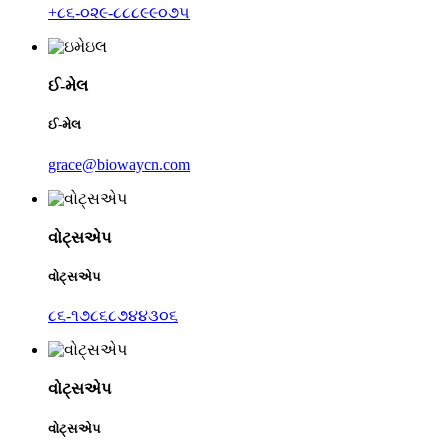
+૮૬-૦૨૯-૮૮૮૯૯૦૭૫
ઈ-મેલ
ઈ-મેલ
grace@biowaycn.com
વોટ્સએપ
વોટ્સએપ
૮૬-૧૭૮૬૮૭૪૪૩૦૬
વોટ્સએપ
વોટ્સએપ