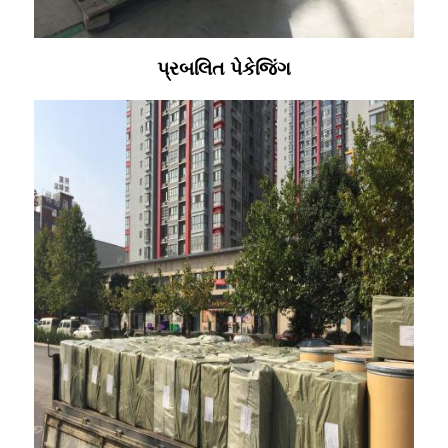
પ્રબલિત પેકેજિંગ