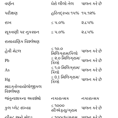
વર્ણન
ઘેરો લીલો તેલ
પાલન કરે છે
પરીક્ષણ
હરિતદ્રવ્ય ૧૫%
૧૫.૧૨%
રાખ
≤ ૫.૦%
૨.૮૫%
સૂકવણી પર નુકસાન
≤ ૫.૦%
૨.૮૫%
રાસાયણિક વિશ્લેષણ
≤ ૧૦.૦
હેવી મેટલ
પાલન કરે છે
મિલિગ્રામ/કિલો
≤ ૨.૦ મિલિગ્રામ/
Pb
પાલન કરે છે
કિલો
≤ ૧.૦ મિલિગ્રામ/
As
પાલન કરે છે
કિલો
≤ 0.1 મિલિગ્રામ/
Hg
પાલન કરે છે
કિલો
માઇક્રોબાયોલોજીકલ
વિશ્લેષણ
જંતુનાશકના અવશેષો
નકારાત્મક
નકારાત્મક
≤ ૧૦૦૦
કુલ પ્લેટ સંખ્યા
પાલન કરે છે
સીએફયુ/ગ્રામ
યીસ્ટ અને મોલ્ડ
≤ ૧૦૦cfu/ગ્રામ
પાલન કરે છે