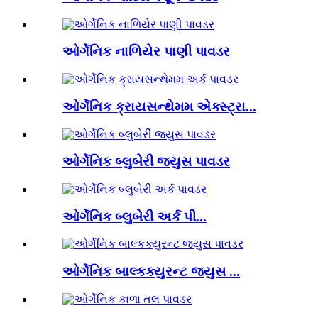
ઓર્ગેનિક નાળિયેર પાણી પાવડર
ઓર્ગેનિક ક્રાયસન્થેમમ એક્સ્ટ્રા...
ઓર્ગેનિક બ્લુબેરી જ્યુસ પાવડર
ઓર્ગેનિક બ્લુબેરી અર્ક પી...
ઓર્ગેનિક બાલ્કક્યુરન્ટ જ્યુસ ...