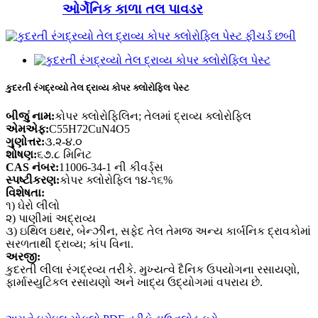
ઓર્ગેનિક કાળા તલ પાવડર
કુદરતી રંગદ્રવ્યો તેલ દ્રાવ્ય કોપર ક્લોરોફિલ પેસ્ટ
બીજું નામ:
કોપર ક્લોરોફિલિન; તેલમાં દ્રાવ્ય ક્લોરોફિલ
એમએફ:
C55H72CuN4O5
ગુણોત્તર:
૩.૨-૪.૦
શોષણ:
૬૭.૮ મિનિટ
CAS નંબર:
11006-34-1 ની કીવર્ડ્સ
સ્પષ્ટીકરણ:
કોપર ક્લોરોફિલ ૧૪-૧૬%
વિશેષતા:
૧) ઘેરો લીલો
૨) પાણીમાં અદ્રાવ્ય
૩) ઇથિલ ઇથર, બેન્ઝીન, સફેદ તેલ તેમજ અન્ય કાર્બનિક દ્રાવકોમાં
સરળતાથી દ્રાવ્ય; કાંપ વિના.
અરજી:
કુદરતી લીલા રંગદ્રવ્ય તરીકે. મુખ્યત્વે દૈનિક ઉપયોગના રસાયણો,
ફાર્માસ્યુટિકલ રસાયણો અને ખાદ્ય ઉદ્યોગમાં વપરાય છે.