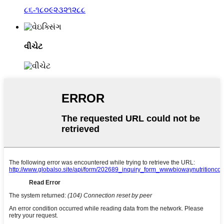
૮૬-૧૮૦૯૨૩૨૧૨૮૮
વીચેટ