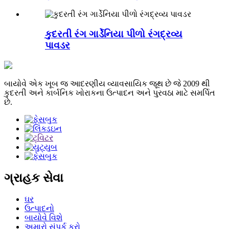
કુદરતી રંગ ગાર્ડેનિયા પીળો રંગદ્રવ્ય
પાવડર
બાયોવે એક ખૂબ જ આદરણીય વ્યાવસાયિક જૂથ છે જે 2009 થી
કુદરતી અને કાર્બનિક ખોરાકના ઉત્પાદન અને પુરવઠા માટે સમર્પિત
છે.
ગ્રાહક સેવા
ઘર
ઉત્પાદનો
બાયોવે વિશે
અમારો સંપર્ક કરો