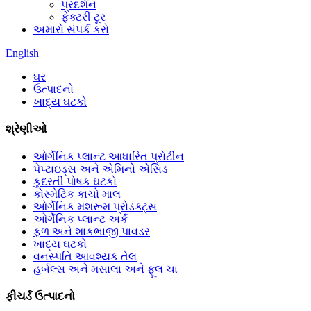
પ્રદર્શન
ફેક્ટરી ટૂર
અમારો સંપર્ક કરો
English
ઘર
ઉત્પાદનો
ખાદ્ય ઘટકો
શ્રેણીઓ
ઓર્ગેનિક પ્લાન્ટ આધારિત પ્રોટીન
પેપ્ટાઇડ્સ અને એમિનો એસિડ
કુદરતી પોષક ઘટકો
કોસ્મેટિક કાચો માલ
ઓર્ગેનિક મશરૂમ પ્રોડક્ટ્સ
ઓર્ગેનિક પ્લાન્ટ અર્ક
ફળ અને શાકભાજી પાવડર
ખાદ્ય ઘટકો
વનસ્પતિ આવશ્યક તેલ
હર્બલ્સ અને મસાલા અને ફૂલ ચા
ફીચર્ડ ઉત્પાદનો