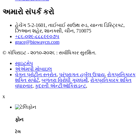
અમારો સંપર્ક કરો
હેચેંગ 5-2-1601, તાઈબાઈ સાઉથ રુડ, યાન્તા ડિસ્ટ્રિક્ટ,
ઝિઆન શહેર, શાનક્સી, ચીન, 710075
+૮૬-૦૨૯-૮૮૮૯૯૦૭૫
grace@biowaycn.com
© કૉપિરાઇટ - ૨૦૧૦-૨૦૨૬ : સર્વાધિકાર સુરક્ષિત.
સાઇટમેપ
એએમપી મોબાઇલ
વેગન પ્રોટીન સ્ત્રોત
,
પરંપરાગત હર્બલ ઉપાય
,
રોગપ્રતિકારક
શક્તિ સપોર્ટ
,
બળતરા વિરોધી ગુણધર્મો
,
રોગપ્રતિકારક શક્તિ
વધારનાર
,
કુદરતી એન્ટીઑકિસડન્ટ
,
x
ફોન
ટેલ