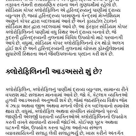
તફાવત તેમની રાસાયણિક રચના અને ગુણધર્મોમાં રહેલો છે.
સોડિયમ કોપર ક્લોરોફિલિન એ હરિતદ્રવ્યનું પાણીમાં દ્રાવ્ય
વ્યુત્પન્ન છે, જ્યાં હરિતદ્રવ્ય પરમાણુના કેન્દ્રમાં મેગ્નેશિયમ
અણુને કોપર દ્વારા બદલવામાં આવે છે અને ફાયટોલ ટેઇલને
સોડિયમ ક્ષાર દ્વારા બદલવામાં આવે છે. આ ફેરફાર સોડિયમ કોપર
ક્લોરોફિલિનને પાણીમાં વધુ સ્થિર અને દ્રાવ્ય બનાવે છે, જે
કુદરતી હરિતદ્રવ્યની તુલનામાં વિવિધ ઉપયોગો માટે પરવાનગી
આપે છે. વધુમાં, સોડિયમ કોપર ક્લોરોફિલિનનો રંગ થોડો અલગ
હોઈ શકે છે અને હરિતદ્રવ્યની તુલનામાં ચોક્કસ ફોર્મ્યુલેશનમાં
સુધારેલી સ્થિરતા અને જૈવઉપલબ્ધતા પ્રદાન કરી શકે છે.
ક્લોરોફિલિનની આડઅસરો શું છે?
ક્લોરોફિલિન, ક્લોરોફિલનું પાણીમાં દ્રાવ્ય વ્યુત્પન્ન, સામાન્ય રીતે
વપરાશ માટે સલામત માનવામાં આવે છે. જો કે, કેટલાક વ્યક્તિઓ
હળવી આડઅસરો અનુભવી શકે છે, જેમાં જઠરાંત્રિય વિક્ષેપ જેમ
કે ઝાડા અથવા જીભ અથવા મળનો લીલો રંગ બદલાવાનો સમાવેશ
થાય છે. વધુમાં, ક્લોરોફિલ અથવા સંબંધિત સંયોજનો પ્રત્યે
જાણીતી એલર્જી ધરાવતી વ્યક્તિઓએ ક્લોરોફિલિનનો ઉપયોગ
કરતી વખતે સાવધાની રાખવી જોઈએ. કોઈપણ પૂરક અથવા
ઘટકની જેમ, ઉપયોગ કરતા પહેલા આરોગ્ય સંભાળ
વ્યાવસાયિકની સલાહ લેવી સલાહભર્યું છે, ખાસ કરીને અંતર્ગત