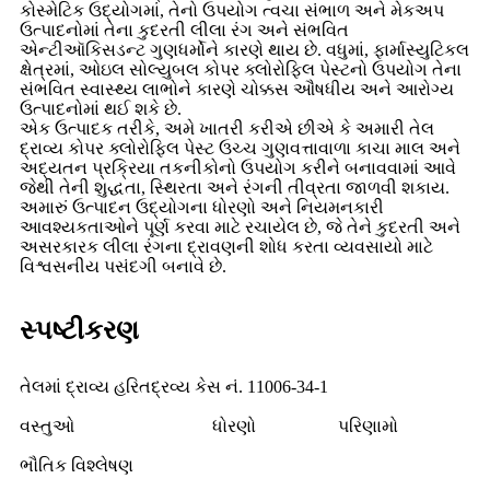
કોસ્મેટિક ઉદ્યોગમાં, તેનો ઉપયોગ ત્વચા સંભાળ અને મેકઅપ
ઉત્પાદનોમાં તેના કુદરતી લીલા રંગ અને સંભવિત
એન્ટીઑકિસડન્ટ ગુણધર્મોને કારણે થાય છે. વધુમાં, ફાર્માસ્યુટિકલ
ક્ષેત્રમાં, ઓઇલ સોલ્યુબલ કોપર ક્લોરોફિલ પેસ્ટનો ઉપયોગ તેના
સંભવિત સ્વાસ્થ્ય લાભોને કારણે ચોક્કસ ઔષધીય અને આરોગ્ય
ઉત્પાદનોમાં થઈ શકે છે.
એક ઉત્પાદક તરીકે, અમે ખાતરી કરીએ છીએ કે અમારી તેલ
દ્રાવ્ય કોપર ક્લોરોફિલ પેસ્ટ ઉચ્ચ ગુણવત્તાવાળા કાચા માલ અને
અદ્યતન પ્રક્રિયા તકનીકોનો ઉપયોગ કરીને બનાવવામાં આવે
જેથી તેની શુદ્ધતા, સ્થિરતા અને રંગની તીવ્રતા જાળવી શકાય.
અમારું ઉત્પાદન ઉદ્યોગના ધોરણો અને નિયમનકારી
આવશ્યકતાઓને પૂર્ણ કરવા માટે રચાયેલ છે, જે તેને કુદરતી અને
અસરકારક લીલા રંગના દ્રાવણની શોધ કરતા વ્યવસાયો માટે
વિશ્વસનીય પસંદગી બનાવે છે.
સ્પષ્ટીકરણ
તેલમાં દ્રાવ્ય હરિતદ્રવ્ય કેસ નં. 11006-34-1
વસ્તુઓ
ધોરણો
પરિણામો
ભૌતિક વિશ્લેષણ