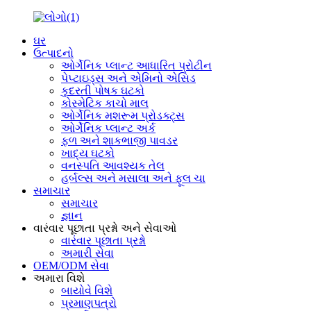
ઘર
ઉત્પાદનો
ઓર્ગેનિક પ્લાન્ટ આધારિત પ્રોટીન
પેપ્ટાઇડ્સ અને એમિનો એસિડ
કુદરતી પોષક ઘટકો
કોસ્મેટિક કાચો માલ
ઓર્ગેનિક મશરૂમ પ્રોડક્ટ્સ
ઓર્ગેનિક પ્લાન્ટ અર્ક
ફળ અને શાકભાજી પાવડર
ખાદ્ય ઘટકો
વનસ્પતિ આવશ્યક તેલ
હર્બલ્સ અને મસાલા અને ફૂલ ચા
સમાચાર
સમાચાર
જ્ઞાન
વારંવાર પૂછાતા પ્રશ્નો અને સેવાઓ
વારંવાર પૂછાતા પ્રશ્નો
અમારી સેવા
OEM/ODM સેવા
અમારા વિશે
બાયોવે વિશે
પ્રમાણપત્રો