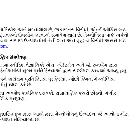
હોનોકિયોલ અને મેગ્નોલોલ છે, જે બળતરા વિરોધી, એન્ટીઑકિસડન્ટ
 દ્રાવકનો ઉપયોગ કરવાનો સમાવેશ થાય છે. મેગ્નોલિયા બાર્ક અર્કનો
ા સંભાળ ઉત્પાદનોમાં તેની શાંત અને વૃદ્ધત્વ વિરોધી અસરો માટે
com
.
ણિક સંશ્લેષણ
ાં સ્વીડિશ વૈજ્ઞાનિકો એચ. એર્ડટમેન અને જે. રુનબેંગ દ્વારા
ેનોલમાંથી યુગ્મ પ્રતિક્રિયાઓ દ્વારા સંશ્લેષણ કરવામાં આવ્યું હતું.
ે કાર્યક્ષમ પ્રતિક્રિયા પ્રક્રિયા, ઓછી કિંમત, મેગ્નોલિયા
નું રક્ષણ કરે છે.
તા અવશેષ કાર્બનિક દ્રાવકો, રાસાયણિક કચરો છોડવો, ગંભીર
ણિક પ્રદૂષણ.
ાઇટિક ફૂગ દ્વારા આથો દ્વારા મેગ્નોલોલનું ઉત્પાદન, જે આથોમાં મોટા
ત્પાદન માટે યોગ્ય છે.