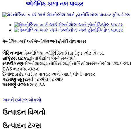
ઓર્ગેનિક કાળા તલ પાવડર
મેગ્નોલિયા બાર્ક અર્ક મેગ્નોલોલ અને હોનોકિયોલ પાવડર
લેટિન નામ:
મેગ્નોલિયા ઑફિસિનાલિસ રેહડ એટ વિલ્સ.
સક્રિય ઘટક:
હોનોકિયોલ અને મેગ્નોલો
સ્પષ્ટીકરણ:
મેગ્નોલોલ/હોનોકિયોલ/હોનોકિયોલ+મેગ્નોલોલ: 2%-98%
CAS નં.:
૫૨૮-૪૩-૮
દેખાવ:
સફેદ બારીક પાવડર અને આછો પીળો પાવડર
પરમાણુ સૂત્ર:
સી ૧૮એચ ૧૮ઓ૨
પરમાણુ વજન:
૨૬૬.૩૩
અમને ઇમેઇલ મોકલો
ઉત્પાદન વિગતો
ઉત્પાદન ટૅગ્સ