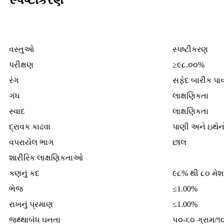
સ્પષ્ટીકરણ
વસ્તુઓ
સ્પષ્ટીકરણ
પરીક્ષણ
≥૯૮.૦૦%
રંગ
સફેદ બારીક પા
ગંધ
લાક્ષણિકતા
સ્વાદ
લાક્ષણિકતા
દ્રાવક કાઢવા
પાણી અને ઇથે
વપરાયેલ ભાગ
છાલ
શારીરિક લાક્ષણિકતાઓ
કણનું કદ
૯૮% થી ૮૦ મેશ
ભેજ
≤1.00%
રાખનું પ્રમાણ
≤1.00%
જથ્થાબંધ ઘનતા
૫૦-૬૦ ગ્રામ/૧