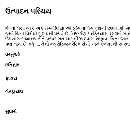
ઉત્પાદન પરિચય
મેગ્નોલિયા બાર્ક અર્ક મેગ્નોલિયા ઑફિસિનાલિસ વૃક્ષની છાલમાંથી
અને ચિંતા વિરોધી ગુણધર્મો ધરાવે છે. નિષ્કર્ષણ પ્રક્રિયામાં છા
ઉપયોગ સામાન્ય રીતે પરંપરાગત ચાઇનીઝ દવામાં તણાવ, ચિંતા અને હત
પણ થાય છે. વધુમાં, તેનો ન્યુરોડિજનરેટિવ રોગો અને કેન્સરની સારવાર
વસ્તુઓ
ઇતિહાસ
ફાયદા
ગેરફાયદા
સુધારો