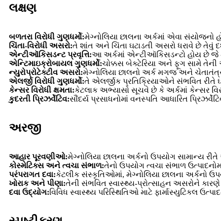
લક્ષણ
બળતરા વિરોધી ગુણધર્મો:
મેગ્નોલિયા છાલના અર્કમાં એવા સંયોજનો હો
ચિંતા-વિરોધી અસરો:
તે શાંત અને ચિંતા ઘટાડતી અસરો ધરાવે છે તેવું દર્
એન્ટીઑકિસડન્ટ પ્રવૃત્તિ:
આ અર્કમાં એન્ટીઑકિસડન્ટો હોય છે જે મુક
એન્ટિમાઇક્રોબાયલ ગુણધર્મો:
ચોક્કસ બેક્ટેરિયા અને ફૂગ સામે તેન
ન્યુરોપ્રોટેક્ટીવ અસરો:
મેગ્નોલિયા છાલનો અર્ક મગજ અને ચેતાતંત્
એલર્જી વિરોધી ગુણધર્મો:
તે એલર્જીક પ્રતિક્રિયાઓને સંભવિત રીતે ઘટા
કેન્સર વિરોધી ક્ષમતા:
કેટલાક અભ્યાસો સૂચવે છે કે અર્કમાં કેન્સર વિ
કુદરતી પ્રિઝર્વેટિવ:
સૌંદર્ય પ્રસાધનોમાં વનસ્પતિ આધારિત પ્રિઝર્વેટિવ 
અરજી
આહાર પૂરવણીઓ:
મેગ્નોલિયા છાલના અર્કનો ઉપયોગ સામાન્ય રીતે 
કોસ્મેટિક્સ અને ત્વચા સંભાળ:
તેનો ઉપયોગ ત્વચા સંભાળ ઉત્પાદનોમાં
પરંપરાગત દવા:
કેટલીક સંસ્કૃતિઓમાં, મેગ્નોલિયા છાલના અર્કનો ઉપ
ખોરાક અને પીણા:
તેની સંભવિત સ્વાસ્થ્ય-પ્રોત્સાહન અસરોને કારણ
દવા ઉદ્યોગ:
વિવિધ સ્વાસ્થ્ય પરિસ્થિતિઓ માટે ફાર્માસ્યુટિકલ ઉત્પ