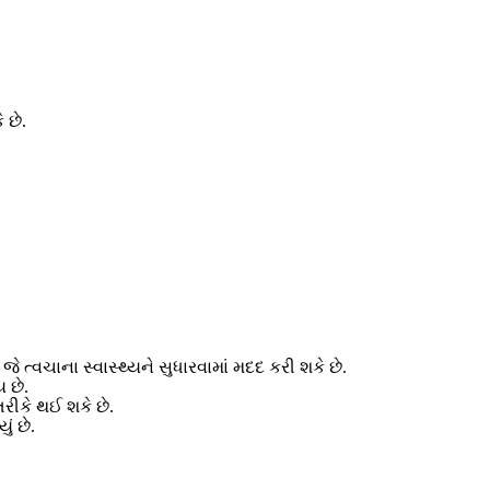
 છે.
ત્વચાના સ્વાસ્થ્યને સુધારવામાં મદદ કરી શકે છે.
 છે.
રીકે થઈ શકે છે.
ં છે.