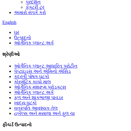
પ્રદર્શન
ફેક્ટરી ટૂર
અમારો સંપર્ક કરો
English
ઘર
ઉત્પાદનો
ઓર્ગેનિક પ્લાન્ટ અર્ક
શ્રેણીઓ
ઓર્ગેનિક પ્લાન્ટ આધારિત પ્રોટીન
પેપ્ટાઇડ્સ અને એમિનો એસિડ
કુદરતી પોષક ઘટકો
કોસ્મેટિક કાચો માલ
ઓર્ગેનિક મશરૂમ પ્રોડક્ટ્સ
ઓર્ગેનિક પ્લાન્ટ અર્ક
ફળ અને શાકભાજી પાવડર
ખાદ્ય ઘટકો
વનસ્પતિ આવશ્યક તેલ
હર્બલ્સ અને મસાલા અને ફૂલ ચા
ફીચર્ડ ઉત્પાદનો