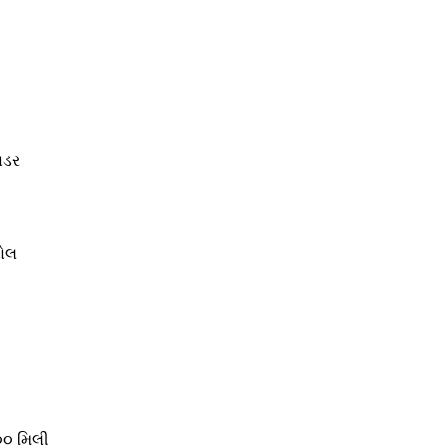
વડર
નોલ
૦૦ મિલી