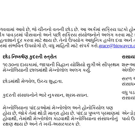
 મેળવવામાં આવે છે, જે ચીનનો વતની છોડ છે. આ અર્કમાં સક્રિય ઘટકો 
લને બારીક પાવડરમાં પીસવાનો અને પછી સક્રિય સંયોજનોને અલગ કરવા માટે
ાશાને દૂર કરવા માટે થાય છે. તેનો ઉપયોગ આધુનિક હર્બલ દવા અને ત્વચ
માં સંભવિત ઉપયોગો છે, વધુ માહિતી માટે સંપર્ક કરો.
grace@biowaycn.
છોડ નિષ્કર્ષણ કુદરતી સ્ત્રોત
રાસાય
૧૯૩૦ના દાયકામાં, જાપાની વિદ્વાન યોશિયો સુગીએ સૌપ્રથમ
શરૂઆતમ
મેગ્નોલિયાની છાલમાંથી મેગ્નોલોલ અલગ કર્યું.
એલીલ્ફ
સરળ અન
છોડમાંથી મેળવેલ, ઉચ્ચ શુદ્ધતા.
સંસાધનો
વધુ પડ
કુદરતી સંસાધનોને ભારે નુકસાન, શ્રમ-સઘન.
રાસાય
મેગ્નોલિયાના પાંદડાઓમાં મેગ્નોલોલ અને હોનોકિયોલ પણ
હોય છે, જોકે તેમાં થોડી માત્રા હોય છે. પાંદડા પુષ્કળ પ્રમાણમાં
એન્ડોફ
હોવાથી, તેમાંથી મેગ્નોલોલ કાઢવાથી મેગ્નોલિયાના સંસાધનોનું
પાયે ઉ
રક્ષણ થાય છે અને તે ખર્ચ-અસરકારક છે.