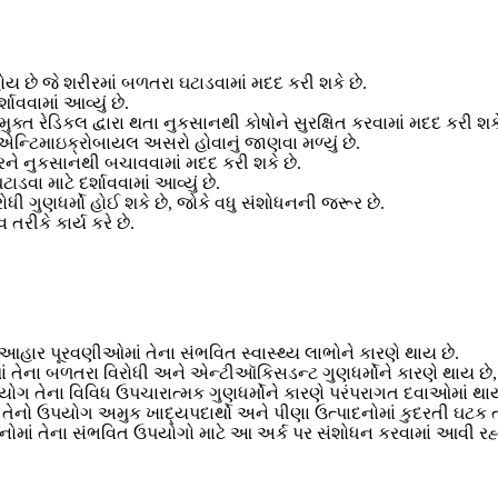
ય છે જે શરીરમાં બળતરા ઘટાડવામાં મદદ કરી શકે છે.
શાવવામાં આવ્યું છે.
્ત રેડિકલ દ્વારા થતા નુકસાનથી કોષોને સુરક્ષિત કરવામાં મદદ કરી શકે
ી એન્ટિમાઇક્રોબાયલ અસરો હોવાનું જાણવા મળ્યું છે.
રને નુકસાનથી બચાવવામાં મદદ કરી શકે છે.
ડવા માટે દર્શાવવામાં આવ્યું છે.
રોધી ગુણધર્મો હોઈ શકે છે, જોકે વધુ સંશોધનની જરૂર છે.
તરીકે કાર્ય કરે છે.
આહાર પૂરવણીઓમાં તેના સંભવિત સ્વાસ્થ્ય લાભોને કારણે થાય છે.
 તેના બળતરા વિરોધી અને એન્ટીઑકિસડન્ટ ગુણધર્મોને કારણે થાય છે, જે 
યોગ તેના વિવિધ ઉપચારાત્મક ગુણધર્મોને કારણે પરંપરાગત દવાઓમાં થાય
ે તેનો ઉપયોગ અમુક ખાદ્યપદાર્થો અને પીણા ઉત્પાદનોમાં કુદરતી ઘટક ત
ાદનોમાં તેના સંભવિત ઉપયોગો માટે આ અર્ક પર સંશોધન કરવામાં આવી રહ્યુ