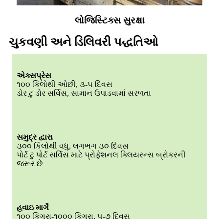
લોજિસ્ટિક્સ સુરક્ષા
ચુકવણી અને ડિલિવરી પદ્ધતિઓ
એક્સપ્રેસ
૧૦૦ કિલોથી ઓછી, ૩-૫ દિવસ
ડોર ટુ ડોર સર્વિસ, સામાન ઉપાડવામાં સરળતા
સમુદ્ર દ્વારા
૩૦૦ કિલોથી વધુ, લગભગ ૩૦ દિવસ
પોર્ટ ટુ પોર્ટ સર્વિસ માટે પ્રોફેશનલ ક્લિયરન્સ બ્રોકરની
જરૂર છે
હવાઇ માર્ગે
૧૦૦ કિગ્રા-૧૦૦૦ કિગ્રા, ૫-૭ દિવસ