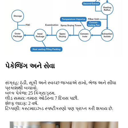
પેકેજિંગ અને સેવા
સંગ્રહ: ઠંડી, સૂકી અને સ્વચ્છ જગ્યાએ રાખો, ભેજ અને સીધા
પ્રકાશથી બચાવો.
બલ્ક પેકેજ: 25 કિગ્રા/ડ્રમ.
લીડ સમય: તમારા ઓર્ડરના 7 દિવસ પછી.
શેલ્ફ લાઇફ: 2 વર્ષ.
ટિપ્પણી: કસ્ટમાઇઝ્ડ સ્પષ્ટીકરણો પણ પ્રાપ્ત કરી શકાય છે.