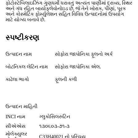
ફોટોસ્ટેબિલાઇઝિંગ ગુણધર્મો ધરાવતું અત્યંત પાણીમાં દ્રાવ્ય, સ્થિર
અને ગંધ રહિત બાયોફ્લેવોનોઇડ છે, જે તેને ખોરાક, પીણાં, પૂરક
અને કોસ્મેટિક ફોર્મ્યુલેશન સહિત વિવિધ ઉત્પાદનોમાં ઉપયોગ
માટે યોગ્ય બનાવે છે.
સ્પષ્ટીકરણ
ઉત્પાદન નામ
સોફોરા જાપોનિકા ફૂલનો અર્ક
બોટનિકલ લેટિન નામ
સોફોરા જાપોનિકા એલ.
કાઢેલા ભાગો
ફૂલની કળી
ઉત્પાદન માહિતી
INCI નામ
ગ્લુકોસિલરુટિન
સીએએસ
૧૩૦૬૦૩-૭૧-૩
મોલેક્યુલર
C33H40021 નો પરિચય