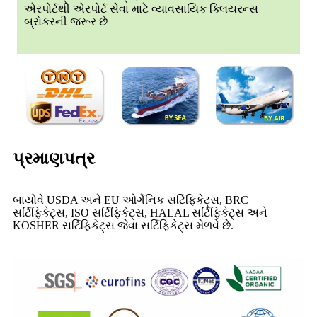
એરપોર્ટથી એરપોર્ટ સેવા માટે વ્યાવસાયિક ક્લિયરન્સ
બ્રોકરની જરૂર છે
પ્રમાણપત્ર
બાયોવે USDA અને EU ઓર્ગેનિક સર્ટિફિકેટ્સ, BRC
સર્ટિફિકેટ્સ, ISO સર્ટિફિકેટ્સ, HALAL સર્ટિફિકેટ્સ અને
KOSHER સર્ટિફિકેટ્સ જેવા સર્ટિફિકેટ્સ મેળવે છે.