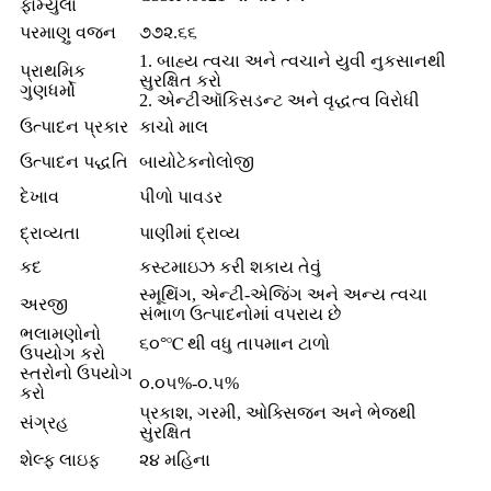
ફોર્મ્યુલા
પરમાણુ વજન
૭૭૨.૬૬
1. બાહ્ય ત્વચા અને ત્વચાને યુવી નુકસાનથી
પ્રાથમિક
સુરક્ષિત કરો
ગુણધર્મો
2. એન્ટીઑકિસડન્ટ અને વૃદ્ધત્વ વિરોધી
ઉત્પાદન પ્રકાર
કાચો માલ
ઉત્પાદન પદ્ધતિ
બાયોટેકનોલોજી
દેખાવ
પીળો પાવડર
દ્રાવ્યતા
પાણીમાં દ્રાવ્ય
કદ
કસ્ટમાઇઝ કરી શકાય તેવું
સ્મૂથિંગ, એન્ટી-એજિંગ અને અન્ય ત્વચા
અરજી
સંભાળ ઉત્પાદનોમાં વપરાય છે
ભલામણોનો
૬૦°℃ થી વધુ તાપમાન ટાળો
ઉપયોગ કરો
સ્તરોનો ઉપયોગ
૦.૦૫%-૦.૫%
કરો
પ્રકાશ, ગરમી, ઓક્સિજન અને ભેજથી
સંગ્રહ
સુરક્ષિત
શેલ્ફ લાઇફ
૨૪ મહિના