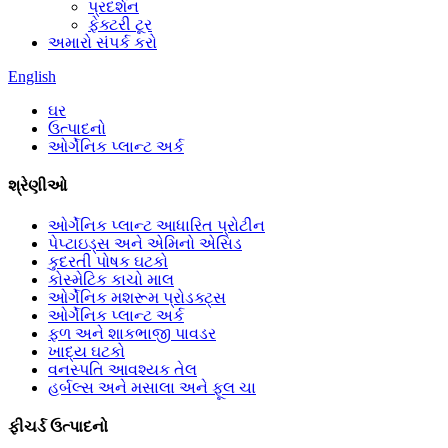
પ્રદર્શન
ફેક્ટરી ટૂર
અમારો સંપર્ક કરો
English
ઘર
ઉત્પાદનો
ઓર્ગેનિક પ્લાન્ટ અર્ક
શ્રેણીઓ
ઓર્ગેનિક પ્લાન્ટ આધારિત પ્રોટીન
પેપ્ટાઇડ્સ અને એમિનો એસિડ
કુદરતી પોષક ઘટકો
કોસ્મેટિક કાચો માલ
ઓર્ગેનિક મશરૂમ પ્રોડક્ટ્સ
ઓર્ગેનિક પ્લાન્ટ અર્ક
ફળ અને શાકભાજી પાવડર
ખાદ્ય ઘટકો
વનસ્પતિ આવશ્યક તેલ
હર્બલ્સ અને મસાલા અને ફૂલ ચા
ફીચર્ડ ઉત્પાદનો