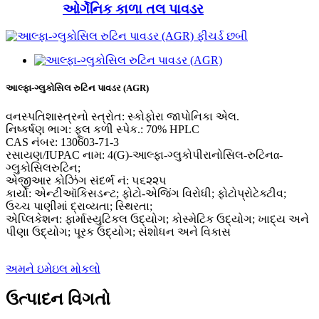
ઓર્ગેનિક કાળા તલ પાવડર
આલ્ફા-ગ્લુકોસિલ રુટિન પાવડર (AGR)
વનસ્પતિશાસ્ત્રનો સ્ત્રોત: સ્કોફોરા જાપોનિકા એલ.
નિષ્કર્ષણ ભાગ: ફૂલ કળી સ્પેક.: 70% HPLC
CAS નંબર: 130603-71-3
રસાયણ/IUPAC નામ: 4(G)-આલ્ફા-ગ્લુકોપીરાનોસિલ-રુટિનα-
ગ્લુકોસિલરુટિન;
એજીઆર કોઝિંગ સંદર્ભ નં: ૫૬૨૨૫
કાર્યો: એન્ટીઑકિસડન્ટ; ફોટો-એજિંગ વિરોધી; ફોટોપ્રોટેક્ટીવ;
ઉચ્ચ પાણીમાં દ્રાવ્યતા; સ્થિરતા;
એપ્લિકેશન: ફાર્માસ્યુટિકલ ઉદ્યોગ; કોસ્મેટિક ઉદ્યોગ; ખાદ્ય અને
પીણા ઉદ્યોગ; પૂરક ઉદ્યોગ; સંશોધન અને વિકાસ
અમને ઇમેઇલ મોકલો
ઉત્પાદન વિગતો