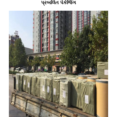
પ્રબલિત પેકેજિંગ