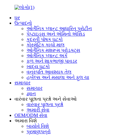
ઘર
ઉત્પાદનો
ઓર્ગેનિક પ્લાન્ટ આધારિત પ્રોટીન
પેપ્ટાઇડ્સ અને એમિનો એસિડ
કુદરતી પોષક ઘટકો
કોસ્મેટિક કાચો માલ
ઓર્ગેનિક મશરૂમ પ્રોડક્ટ્સ
ઓર્ગેનિક પ્લાન્ટ અર્ક
ફળ અને શાકભાજી પાવડર
ખાદ્ય ઘટકો
વનસ્પતિ આવશ્યક તેલ
હર્બલ્સ અને મસાલા અને ફૂલ ચા
સમાચાર
સમાચાર
જ્ઞાન
વારંવાર પૂછાતા પ્રશ્નો અને સેવાઓ
વારંવાર પૂછાતા પ્રશ્નો
અમારી સેવા
OEM/ODM સેવા
અમારા વિશે
બાયોવે વિશે
પ્રમાણપત્રો