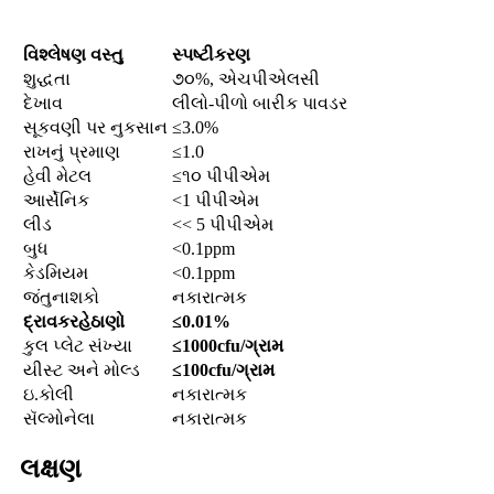
વિશ્લેષણ વસ્તુ
સ્પષ્ટીકરણ
શુદ્ધતા
૭૦%, એચપીએલસી
દેખાવ
લીલો-પીળો બારીક પાવડર
સૂકવણી પર નુકસાન
≤3.0%
રાખનું પ્રમાણ
≤1.0
હેવી મેટલ
≤૧૦ પીપીએમ
આર્સેનિક
<1 પીપીએમ
લીડ
<< 5 પીપીએમ
બુધ
<0.1ppm
કેડમિયમ
<0.1ppm
જંતુનાશકો
નકારાત્મક
દ્રાવક
રહેઠાણો
≤0.01%
કુલ પ્લેટ સંખ્યા
≤1000cfu/ગ્રામ
યીસ્ટ અને મોલ્ડ
≤100cfu/ગ્રામ
ઇ.કોલી
નકારાત્મક
સૅલ્મોનેલા
નકારાત્મક
લક્ષણ