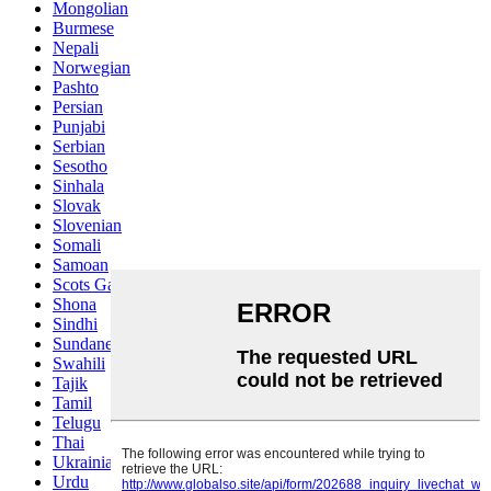
Mongolian
Burmese
Nepali
Norwegian
Pashto
Persian
Punjabi
Serbian
Sesotho
Sinhala
Slovak
Slovenian
Somali
Samoan
Scots Gaelic
Shona
Sindhi
Sundanese
Swahili
Tajik
Tamil
Telugu
Thai
Ukrainian
Urdu