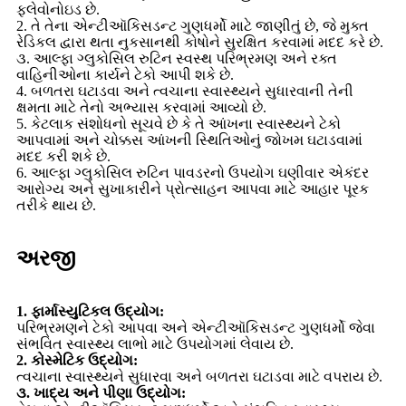
ફ્લેવોનોઇડ છે.
2. તે તેના એન્ટીઑકિસડન્ટ ગુણધર્મો માટે જાણીતું છે, જે મુક્ત
રેડિકલ દ્વારા થતા નુકસાનથી કોષોને સુરક્ષિત કરવામાં મદદ કરે છે.
૩. આલ્ફા ગ્લુકોસિલ રુટિન સ્વસ્થ પરિભ્રમણ અને રક્ત
વાહિનીઓના કાર્યને ટેકો આપી શકે છે.
4. બળતરા ઘટાડવા અને ત્વચાના સ્વાસ્થ્યને સુધારવાની તેની
ક્ષમતા માટે તેનો અભ્યાસ કરવામાં આવ્યો છે.
5. કેટલાક સંશોધનો સૂચવે છે કે તે આંખના સ્વાસ્થ્યને ટેકો
આપવામાં અને ચોક્કસ આંખની સ્થિતિઓનું જોખમ ઘટાડવામાં
મદદ કરી શકે છે.
6. આલ્ફા ગ્લુકોસિલ રુટિન પાવડરનો ઉપયોગ ઘણીવાર એકંદર
આરોગ્ય અને સુખાકારીને પ્રોત્સાહન આપવા માટે આહાર પૂરક
તરીકે થાય છે.
અરજી
1. ફાર્માસ્યુટિકલ ઉદ્યોગ:
પરિભ્રમણને ટેકો આપવા અને એન્ટીઑકિસડન્ટ ગુણધર્મો જેવા
સંભવિત સ્વાસ્થ્ય લાભો માટે ઉપયોગમાં લેવાય છે.
2. કોસ્મેટિક ઉદ્યોગ:
ત્વચાના સ્વાસ્થ્યને સુધારવા અને બળતરા ઘટાડવા માટે વપરાય છે.
૩. ખાદ્ય અને પીણા ઉદ્યોગ: