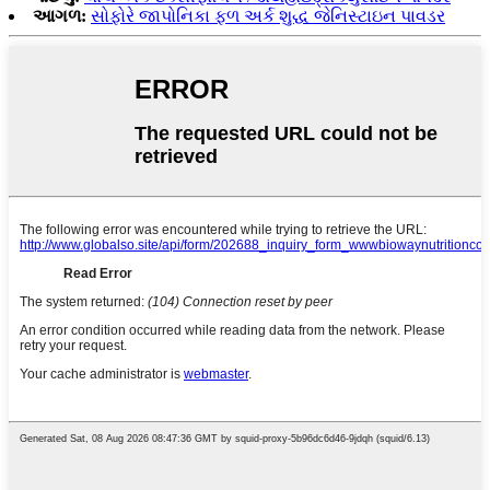
આગળ:
સોફોરે જાપોનિકા ફળ અર્ક શુદ્ધ જેનિસ્ટાઇન પાવડર