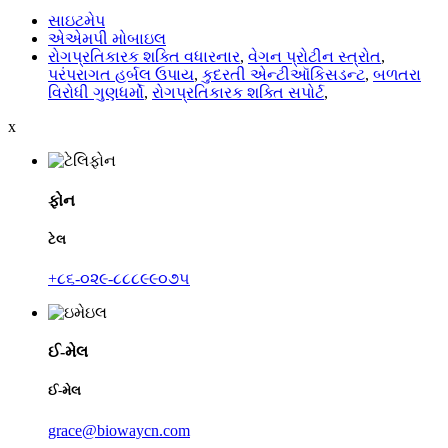
સાઇટમેપ
એએમપી મોબાઇલ
રોગપ્રતિકારક શક્તિ વધારનાર
,
વેગન પ્રોટીન સ્ત્રોત
,
પરંપરાગત હર્બલ ઉપાય
,
કુદરતી એન્ટીઑકિસડન્ટ
,
બળતરા
વિરોધી ગુણધર્મો
,
રોગપ્રતિકારક શક્તિ સપોર્ટ
,
x
ફોન
ટેલ
+૮૬-૦૨૯-૮૮૮૯૯૦૭૫
ઈ-મેલ
ઈ-મેલ
grace@biowaycn.com