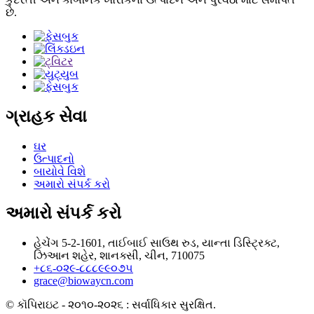
છે.
ગ્રાહક સેવા
ઘર
ઉત્પાદનો
બાયોવે વિશે
અમારો સંપર્ક કરો
અમારો સંપર્ક કરો
હેચેંગ 5-2-1601, તાઈબાઈ સાઉથ રુડ, યાન્તા ડિસ્ટ્રિક્ટ,
ઝિઆન શહેર, શાનક્સી, ચીન, 710075
+૮૬-૦૨૯-૮૮૮૯૯૦૭૫
grace@biowaycn.com
© કૉપિરાઇટ - ૨૦૧૦-૨૦૨૬ : સર્વાધિકાર સુરક્ષિત.