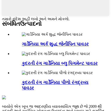
તમારો સંદેશ અહીં લખો અને અમને મોકલો.
સંબંધિત
ઉત્પાદનો
ગાર્ડેનિયા અર્ક શુદ્ધ જેનીપિન પાવડર
કુદરતી રંગ ગાર્ડેનિયા બ્લુ પિગમેન્ટ પાવડર
કુદરતી રંગ ગાર્ડેનિયા પીળો રંગદ્રવ્ય
પાવડર
બાયોવે એક ખૂબ જ આદરણીય વ્યાવસાયિક જૂથ છે જે 2009 થી
કુદરતી અને કાર્બનિક ખોરાકના ઉત્પાદન અને પુરવઠા માટે સમર્પિત