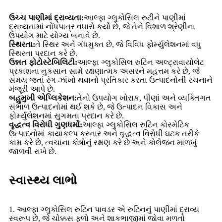
ઉચ્ચ પાણીમાં દ્રાવ્યતા:
આલ્ફા ગ્લુકોસિલ રુટીને પાણીમાં
દ્રાવ્યતામાં નોંધપાત્ર વધારો કર્યો છે, જે તેને વિશાળ શ્રેણીના
ઉપયોગ માટે યોગ્ય બનાવે છે.
સ્થિરતા:
તે સ્થિર અને ગંધમુક્ત છે, જે વિવિધ ફોર્મ્યુલેશનમાં વધુ
સ્થિરતા પ્રદાન કરે છે.
ઉન્નત ફોટોસ્ટેબિલિટી:
આલ્ફા ગ્લુકોસિલ રુટિન અલ્ટ્રાવાયોલેટ
પ્રકાશના નુકસાન સામે રક્ષણાત્મક અસરને મહત્તમ કરે છે, જે
સમય જતાં રંગ ઝાંખો થવાનો પ્રતિકાર કરતા ઉત્પાદનોની રચનાને
મંજૂરી આપે છે.
બહુમુખી એપ્લિકેશન:
તેનો ઉપયોગ ખોરાક, પીણાં અને વ્યક્તિગત
સંભાળ ઉત્પાદનોમાં થઈ શકે છે, જે ઉત્પાદન વિકાસ અને
ફોર્મ્યુલેશનમાં સુગમતા પ્રદાન કરે છે.
વૃદ્ધત્વ વિરોધી ગુણધર્મો:
આલ્ફા ગ્લુકોસિલ રુટિન કોસ્મેટિક
ઉત્પાદનોમાં કાયાકલ્પ કરનાર અને વૃદ્ધત્વ વિરોધી ઘટક તરીકે
કામ કરે છે, ત્વચાના કોષોનું રક્ષણ કરે છે અને કોલેજન માળખું
જાળવી રાખે છે.
સ્વાસ્થ્ય લાભો
1. આલ્ફા ગ્લુકોસિલ રુટિન પાવડર એ રુટિનનું પાણીમાં દ્રાવ્ય
સ્વરૂપ છે, જે ચોક્કસ ફળો અને શાકભાજીમાં જોવા મળતો