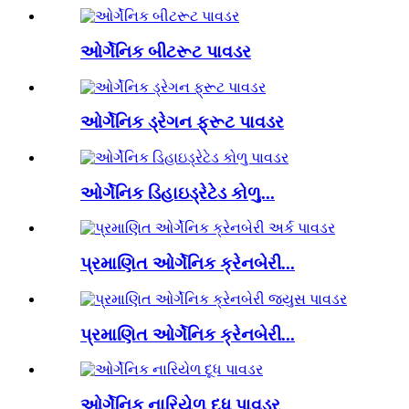
ઓર્ગેનિક બીટરૂટ પાવડર
ઓર્ગેનિક ડ્રેગન ફ્રૂટ પાવડર
ઓર્ગેનિક ડિહાઇડ્રેટેડ કોળુ...
પ્રમાણિત ઓર્ગેનિક ક્રેનબેરી...
પ્રમાણિત ઓર્ગેનિક ક્રેનબેરી...
ઓર્ગેનિક નારિયેળ દૂધ પાવડર