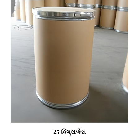
25 કિગ્રા/કેસ