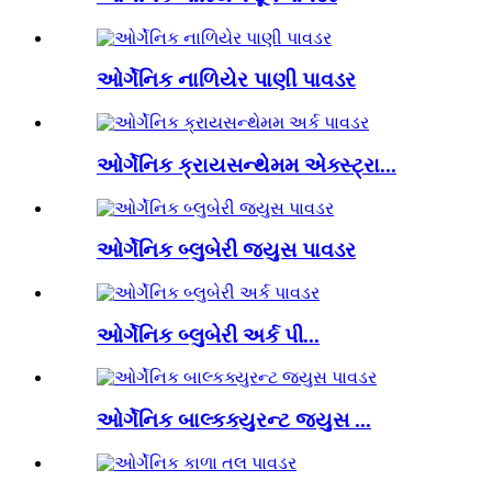
ઓર્ગેનિક નાળિયેર પાણી પાવડર
ઓર્ગેનિક ક્રાયસન્થેમમ એક્સ્ટ્રા...
ઓર્ગેનિક બ્લુબેરી જ્યુસ પાવડર
ઓર્ગેનિક બ્લુબેરી અર્ક પી...
ઓર્ગેનિક બાલ્કક્યુરન્ટ જ્યુસ ...