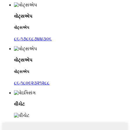
વોટ્સએપ
વોટ્સએપ
૮૬-૧૭૮૬૮૭૪૪૩૦૬
વોટ્સએપ
વોટ્સએપ
૮૬-૧૮૦૯૨૩૨૧૨૮૮
વીચેટ