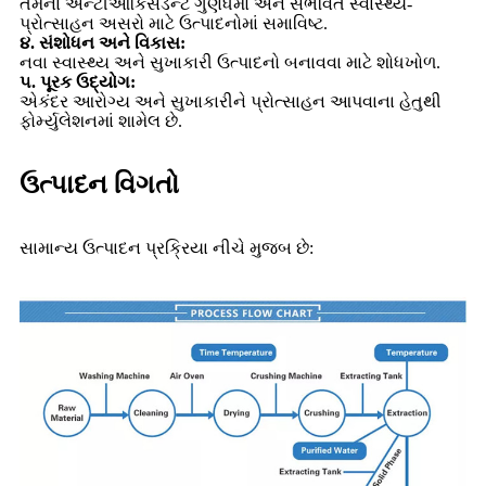
તેમના એન્ટીઑકિસડન્ટ ગુણધર્મો અને સંભવિત સ્વાસ્થ્ય-
પ્રોત્સાહન અસરો માટે ઉત્પાદનોમાં સમાવિષ્ટ.
૪. સંશોધન અને વિકાસ:
નવા સ્વાસ્થ્ય અને સુખાકારી ઉત્પાદનો બનાવવા માટે શોધખોળ.
૫. પૂરક ઉદ્યોગ:
એકંદર આરોગ્ય અને સુખાકારીને પ્રોત્સાહન આપવાના હેતુથી
ફોર્મ્યુલેશનમાં શામેલ છે.
ઉત્પાદન વિગતો
સામાન્ય ઉત્પાદન પ્રક્રિયા નીચે મુજબ છે: