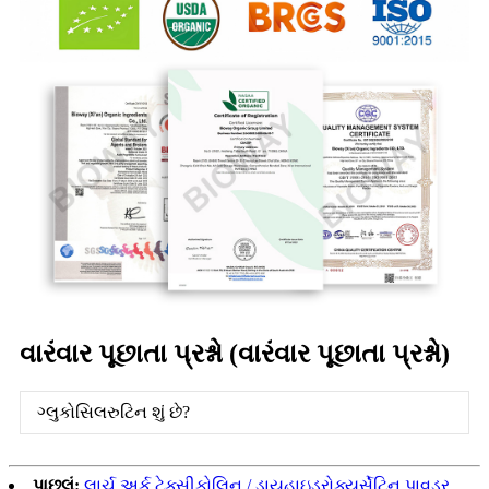
વારંવાર પૂછાતા પ્રશ્નો (વારંવાર પૂછાતા પ્રશ્નો)
ગ્લુકોસિલરુટિન શું છે?
પાછલું:
લાર્ચ અર્ક ટેક્સીફોલિન / ડાયહાઇડ્રોક્યુર્સેટિન પાવડર