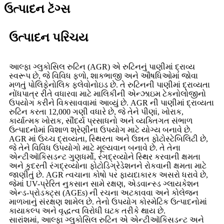
ઉત્પાદન ટૅગ્સ
ઉત્પાદન પરિચય
આલ્ફા ગ્લુકોસિલ રુટિન (AGR) એ રુટિનનું પાણીમાં દ્રાવ્ય
સ્વરૂપ છે, જે વિવિધ ફળો, શાકભાજી અને ઔષધિઓમાં જોવા
મળતું પોલિફેનોલિક ફ્લેવોનોઇડ છે. તે રુટિનની પાણીમાં દ્રાવ્યતા
નોંધપાત્ર રીતે વધારવા માટે માલિકીની એન્ઝાઇમ ટેકનોલોજીનો
ઉપયોગ કરીને વિકસાવવામાં આવ્યું છે. AGR ની પાણીમાં દ્રાવ્યતા
રુટિન કરતા 12,000 ગણી વધારે છે, જે તેને પીણાં, ખોરાક,
કાર્યાત્મક ખોરાક, સૌંદર્ય પ્રસાધનો અને વ્યક્તિગત સંભાળ
ઉત્પાદનોમાં વિશાળ શ્રેણીના ઉપયોગ માટે યોગ્ય બનાવે છે.
AGR માં ઉચ્ચ દ્રાવ્યતા, સ્થિરતા અને ઉન્નત ફોટોસ્ટેબિલિટી છે,
જે તેને વિવિધ ઉપયોગો માટે મૂલ્યવાન બનાવે છે. તે તેના
એન્ટીઑકિસડન્ટ ગુણધર્મો, રંગદ્રવ્યોને સ્થિર કરવાની ક્ષમતા
અને કુદરતી રંગદ્રવ્યોના ફોટોડિગ્રેડેશનને રોકવાની ક્ષમતા માટે
જાણીતું છે. AGR ત્વચાના કોષો પર ફાયદાકારક અસરો ધરાવે છે,
જેમાં UV-પ્રેરિત નુકસાન સામે રક્ષણ, એડવાન્સ્ડ ગ્લાયકેશન
એન્ડ-પ્રોડક્ટ્સ (AGEs) ની રચના અટકાવવા અને કોલેજન
માળખાનું સંરક્ષણ શામેલ છે. તેનો ઉપયોગ કોસ્મેટિક ઉત્પાદનોમાં
કાયાકલ્પ અને વૃદ્ધત્વ વિરોધી ઘટક તરીકે થાય છે.
સારાંશમાં, આલ્ફા ગ્લુકોસિલ રુટિન એ એન્ટીઑકિસડન્ટ અને