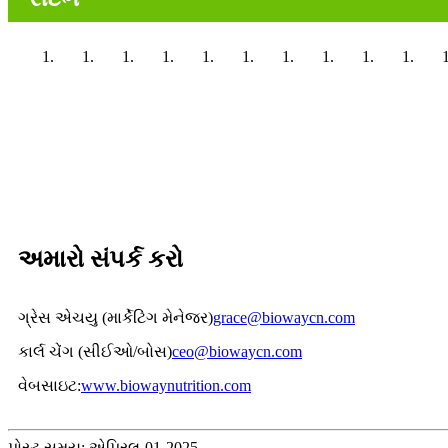
અમારો સંપર્ક કરો
ગ્રેસ એચયુ (માર્કેટિંગ મેનેજર)
grace@biowaycn.com
કાર્લ ચેંગ (સીઈઓ/બોસ)
ceo@biowaycn.com
વેબસાઇટ:
www.biowaynutrition.com
પોસ્ટ સમય: એપ્રિલ-01-2025