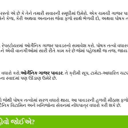
 છે કે તેને તમારી સવારની સ્મૂધીમાં ઉમેરો. એક ચમચી ગાજર પાવડર ત
ેને કેળા, કેરી અથવા અનાનસ જેવા ફળો સાથે ભેળવી દો, અથવા પોષક તત્વ
ગ રેપરટોયરમાં ઓર્ગેનિક ગાજર પાવડરનો સમાવેશ કરો. પોષક તત્વો વધા
ને એવી વાનગીઓમાં સારી રીતે કામ કરે છે જેમાં પહેલાથી જ તજ, જ
 વધારો કરો.
ઓર્ગેનિક ગાજર પાવડર
. તે ક્રીમી સૂપ, ટામેટા-આધારિત
 સ્વાદમાં પણ ઊંડાણ ઉમેરે છે.
જેથી પોષક તત્વોમાં સરળ વધારો થાય. આ પાવડરની હળવી મીઠાશ ફળોના 
નિક વિટામિન અને ખનિજોના સેવનમાં નોંધપાત્ર વધારો કરી શકે છે.
 હોવો જોઈએ?