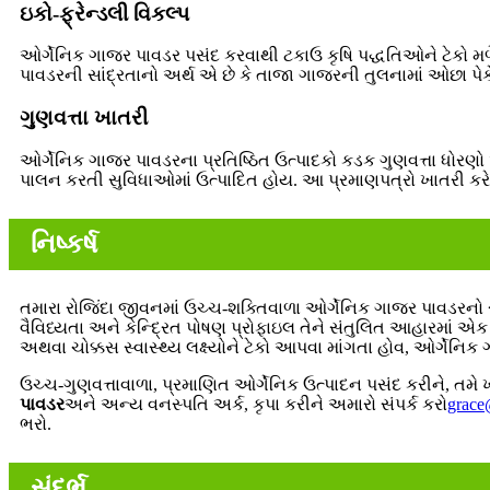
ઇકો-ફ્રેન્ડલી વિકલ્પ
ઓર્ગેનિક ગાજર પાવડર પસંદ કરવાથી ટકાઉ કૃષિ પદ્ધતિઓને ટેકો મળે 
પાવડરની સાંદ્રતાનો અર્થ એ છે કે તાજા ગાજરની તુલનામાં ઓછા પેકે
ગુણવત્તા ખાતરી
ઓર્ગેનિક ગાજર પાવડરના પ્રતિષ્ઠિત ઉત્પાદકો કડક ગુણવત્તા ધોરણો 
પાલન કરતી સુવિધાઓમાં ઉત્પાદિત હોય. આ પ્રમાણપત્રો ખાતરી કરે છ
નિષ્કર્ષ
તમારા રોજિંદા જીવનમાં ઉચ્ચ-શક્તિવાળા ઓર્ગેનિક ગાજર પાવડરનો
વૈવિધ્યતા અને કેન્દ્રિત પોષણ પ્રોફાઇલ તેને સંતુલિત આહારમાં એ
અથવા ચોક્કસ સ્વાસ્થ્ય લક્ષ્યોને ટેકો આપવા માંગતા હોવ, ઓર્ગેનિ
ઉચ્ચ-ગુણવત્તાવાળા, પ્રમાણિત ઓર્ગેનિક ઉત્પાદન પસંદ કરીને, તમે 
પાવડર
અને અન્ય વનસ્પતિ અર્ક, કૃપા કરીને અમારો સંપર્ક કરો
grac
ભરો.
સંદર્ભ