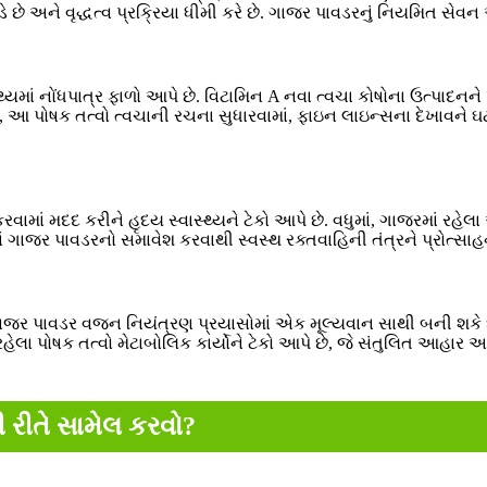
ાડે છે અને વૃદ્ધત્વ પ્રક્રિયા ધીમી કરે છે. ગાજર પાવડરનું નિયમિત સે
્થ્યમાં નોંધપાત્ર ફાળો આપે છે. વિટામિન A નવા ત્વચા કોષોના ઉત્પાદન
ે, આ પોષક તત્વો ત્વચાની રચના સુધારવામાં, ફાઇન લાઇન્સના દેખાવને ઘટ
કરવામાં મદદ કરીને હૃદય સ્વાસ્થ્યને ટેકો આપે છે. વધુમાં, ગાજરમાં રહ
ારમાં ગાજર પાવડરનો સમાવેશ કરવાથી સ્વસ્થ રક્તવાહિની તંત્રને પ્
જર પાવડર વજન નિયંત્રણ પ્રયાસોમાં એક મૂલ્યવાન સાથી બની શકે છે.
ં રહેલા પોષક તત્વો મેટાબોલિક કાર્યોને ટેકો આપે છે, જે સંતુલિત આહ
 રીતે સામેલ કરવો?