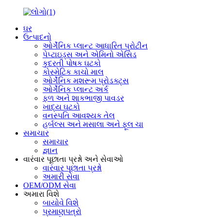
ઘર
ઉત્પાદનો
ઓર્ગેનિક પ્લાન્ટ આધારિત પ્રોટીન
પેપ્ટાઇડ્સ અને એમિનો એસિડ
કુદરતી પોષક ઘટકો
કોસ્મેટિક કાચો માલ
ઓર્ગેનિક મશરૂમ પ્રોડક્ટ્સ
ઓર્ગેનિક પ્લાન્ટ અર્ક
ફળ અને શાકભાજી પાવડર
ખાદ્ય ઘટકો
વનસ્પતિ આવશ્યક તેલ
હર્બલ્સ અને મસાલા અને ફૂલ ચા
સમાચાર
સમાચાર
જ્ઞાન
વારંવાર પૂછાતા પ્રશ્નો અને સેવાઓ
વારંવાર પૂછાતા પ્રશ્નો
અમારી સેવા
OEM/ODM સેવા
અમારા વિશે
બાયોવે વિશે
પ્રમાણપત્રો