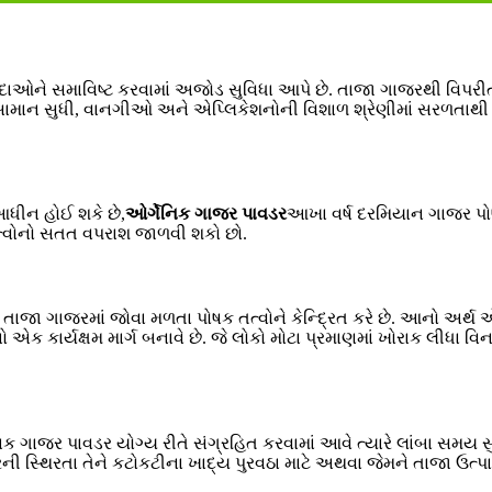
ાઓને સમાવિષ્ટ કરવામાં અજોડ સુવિધા આપે છે. તાજા ગાજરથી વિપરીત,
ડ સામાન સુધી, વાનગીઓ અને એપ્લિકેશનોની વિશાળ શ્રેણીમાં સરળતાથી
આધીન હોઈ શકે છે,
ઓર્ગેનિક ગાજર પાવડર
આખા વર્ષ દરમિયાન ગાજર પોષ
 તત્વોનો સતત વપરાશ જાળવી શકો છો.
જા ગાજરમાં જોવા મળતા પોષક તત્વોને કેન્દ્રિત કરે છે. આનો અર્થ એ છે 
 કાર્યક્ષમ માર્ગ બનાવે છે. જે લોકો મોટા પ્રમાણમાં ખોરાક લીધા વિના 
 ગાજર પાવડર યોગ્ય રીતે સંગ્રહિત કરવામાં આવે ત્યારે લાંબા સમય સુ
ડરની સ્થિરતા તેને કટોકટીના ખાદ્ય પુરવઠા માટે અથવા જેમને તાજા ઉત્પ