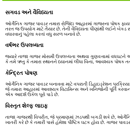
સગવડ અને વૈવિધ્યતા
ઓર્ગેનિક ગાજર પાવડર તમારા રોજિંદા આહારમાં ગાજરના પોષક ફાયદ
તરત જ ઉપયોગ માટે તૈયાર છે. તેની વૈવિધ્યતા પીણાંથી લઈને બેક
વધારવાનું પહેલા કરતાં વધુ સરળ બનાવે છે.
વર્ષભર ઉપલબ્ધતા
જ્યારે તાજા ગાજર મોસમી ઉપલબ્ધતા અથવા ગુણવત્તામાં વધઘટને 
કે તમે ઋતુ કે તમારા સ્થાનને ધ્યાનમાં લીધા વિના, આવશ્યક પોષક
કેન્દ્રિત પોષણ
ઓર્ગેનિક ગાજર પાવડર બનાવવા માટે વપરાતી ડિહાઇડ્રેશન પ્રક્રિયા તા
જે તમારા આહારમાં આવશ્યક વિટામિન્સ અને ખનિજોની પૂર્તિ કરવાનો એક
એક આદર્શ ઉકેલ પૂરો પાડે છે.
વિસ્તૃત શેલ્ફ લાઇફ
તાજા ગાજરથી વિપરીત, જે પ્રમાણમાં ઝડપથી બગડી શકે છે, ઓર્ગેનિક
ખાતરી કરે છે કે તમારી પાસે હંમેશા પૌષ્ટિક ઘટક હોય છે. ગાજર પાવ