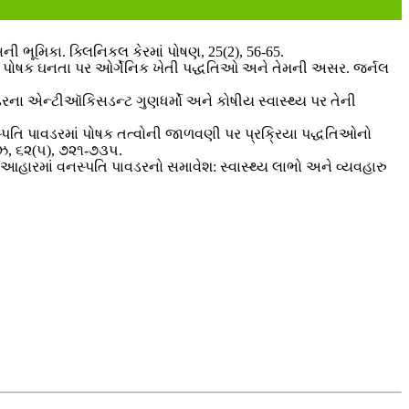
સની ભૂમિકા. ક્લિનિકલ કેરમાં પોષણ, 25(2), 56-65.
ાં પોષક ઘનતા પર ઓર્ગેનિક ખેતી પદ્ધતિઓ અને તેમની અસર. જર્નલ
રના એન્ટીઑકિસડન્ટ ગુણધર્મો અને કોષીય સ્વાસ્થ્ય પર તેની
તિ પાવડરમાં પોષક તત્વોની જાળવણી પર પ્રક્રિયા પદ્ધતિઓનો
યુઝ, ૬૨(૫), ૭૨૧-૭૩૫.
 આહારમાં વનસ્પતિ પાવડરનો સમાવેશ: સ્વાસ્થ્ય લાભો અને વ્યવહારુ