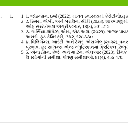
1. જોહ્ન્સન, ઇજે (2022). માનવ સ્વાસ્થ્યમાં કેરોટીનોઇડ્
2. સ્મિથ, એબી, અને બ્રાઉન, સીડી (2023). શાકભાજીમ
ઓફ સસ્ટેનેબલ એગ્રીકલ્ચર, 18(3), 201-215.
૩. ગાર્સિયા-લોપેઝ, એમ., એટ અલ. (૨૦૨૧). ગાજર પાવડ
અસરો. ફૂડ કેમિસ્ટ્રી, ૩૪૨, ૧૨૮૩૩૦.
૪. વિલિયમ્સ, આરટી, અને ટેલર, એસએલ (૨૦૨૨). વનસ્પ
પ્રભાવ. ફૂડ સાયન્સ એન્ડ ન્યુટ્રિશનમાં ક્રિટિકલ રિવ્
5. એન્ડરસન, કેજે, અને માર્ટિન, એલઆર (2023). દૈનિક
ઉપયોગોની સમીક્ષા. પોષણ સમીક્ષાઓ, 81(4), 456-470.