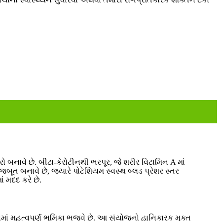
 બનાવે છે. બીટા-કેરોટીનથી ભરપૂર, જે શરીર વિટામિન A માં
મજબૂત બનાવે છે, જ્યારે પોટેશિયમ સ્વસ્થ બ્લડ પ્રેશર સ્તર
ં મદદ કરે છે.
ં મહત્વપૂર્ણ ભૂમિકા ભજવે છે. આ સંયોજનો હાનિકારક મુક્ત