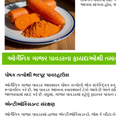
આપવા માંગતા હોવ, આ
ઓર્ગેનિક ગાજર પાવડરના ફાયદાઓથી તમારા 
પોષક તત્વોથી ભરપૂર પાવરહાઉસ
ઓર્ગેનિક ગાજર પાવડર આવશ્યક પોષક તત્વોનો એક સંકેન્દ્રિત સ્ત્રો
રૂપાંતરિત કરે છે, આ પાવડર આંખના સ્વાસ્થ્યને ટેકો આપે છે અને રાત્
જાળવવામાં મદદ કરે છે. વધુમાં, ગાજર પાવડરમાં રહેલું ફાઇબર પાચન સ
એન્ટીઑકિસડન્ટ સંરક્ષણ
ઓર્ગેનિક ગાજર પાવડરમાં હાજર એન્ટીઑકિસડન્ટો, જેમ કે બીટા-કે