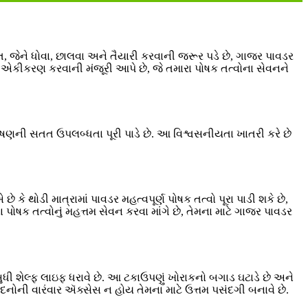
 જેને ધોવા, છાલવા અને તૈયારી કરવાની જરૂર પડે છે, ગાજર પાવડર
 એકીકરણ કરવાની મંજૂરી આપે છે, જે તમારા પોષક તત્વોના સેવનને
ણની સતત ઉપલબ્ધતા પૂરી પાડે છે. આ વિશ્વસનીયતા ખાતરી કરે છે
કે થોડી માત્રામાં પાવડર મહત્વપૂર્ણ પોષક તત્વો પૂરા પાડી શકે છે,
પોષક તત્વોનું મહત્તમ સેવન કરવા માંગે છે, તેમના માટે ગાજર પાવડર
ધી શેલ્ફ લાઇફ ધરાવે છે. આ ટકાઉપણું ખોરાકનો બગાડ ઘટાડે છે અને
ાદનોની વારંવાર ઍક્સેસ ન હોય તેમના માટે ઉત્તમ પસંદગી બનાવે છે.