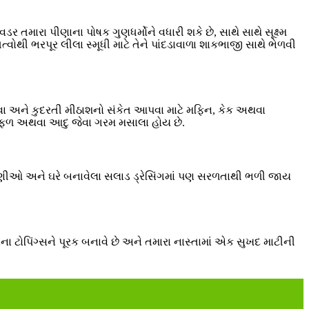
મારા પીણાના પોષક ગુણધર્મોને વધારી શકે છે, સાથે સાથે સૂક્ષ્મ
ોથી ભરપૂર લીલા સ્મૂધી માટે તેને પાંદડાવાળા શાકભાજી સાથે ભેળવી
રવા અને કુદરતી મીઠાશનો સંકેત આપવા માટે મફિન, કેક અથવા
ાયફળ અથવા આદુ જેવા ગરમ મસાલા હોય છે.
 ચટણીઓ અને ઘરે બનાવેલા સલાડ ડ્રેસિંગમાં પણ સરળતાથી ભળી જાય
ટોપિંગ્સને પૂરક બનાવે છે અને તમારા નાસ્તામાં એક સુખદ માટીની