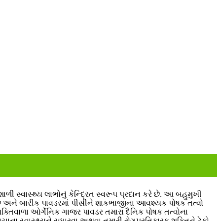
 સ્વાસ્થ્ય લાભોનું કેન્દ્રિત સ્વરૂપ પ્રદાન કરે છે. આ બહુમુખી
 છે અને બારીક પાવડરમાં પીસીને શાકભાજીના આવશ્યક પોષક તત્વો
ક્તિવાળા ઓર્ગેનિક ગાજર પાવડર તમારા દૈનિક પોષક તત્વોના
વચાના સ્વાસ્થ્યને સુધારવા અથવા તમારી રોગપ્રતિકારક શક્તિને ટેકો