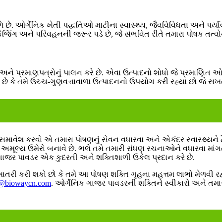
છે. ઓર્ગેનિક ખેતી પદ્ધતિઓ માટીના સ્વાસ્થ્ય, જૈવવિવિધતા અને પર્યા
જિંગ અને પરિવહનની જરૂર પડે છે, જે સંભવિત રીતે તમારા પોષક તત્વોના
અને પ્રમાણપત્રોનું પાલન કરે છે. એવા ઉત્પાદનો શોધો જે પ્રમાણિત ઓર્
ે કે તમે ઉચ્ચ-ગુણવત્તાવાળા ઉત્પાદનનો ઉપયોગ કરી રહ્યા છો જે સખત સ
 સમાવેશ કરવો એ તમારા પોષણનું સેવન વધારવા અને એકંદર સ્વાસ્થ્યને
ક અમૂલ્ય ઉમેરો બનાવે છે. ભલે તમે તમારી રાંધણ રચનાઓને વધારવા માંગ
ક ગાજર પાવડર એક કુદરતી અને શક્તિશાળી ઉકેલ પ્રદાન કરે છે.
ખાતરી કરી શકો છો કે તમે આ પોષણ શક્તિ ગૃહના મહત્તમ લાભો મેળવી રહ્
e@biowaycn.com
. ઓર્ગેનિક ગાજર પાવડરની શક્તિને સ્વીકારો અને તમા