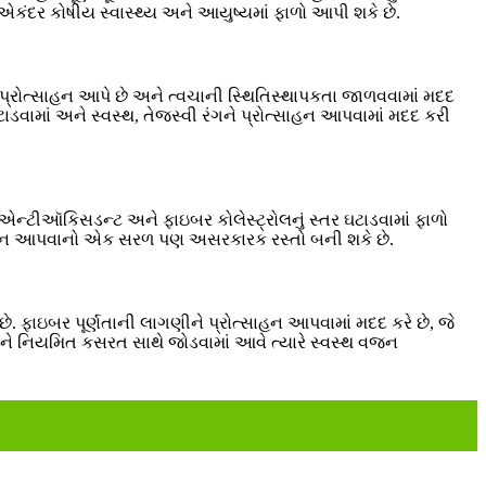
વન એકંદર કોષીય સ્વાસ્થ્ય અને આયુષ્યમાં ફાળો આપી શકે છે.
ને પ્રોત્સાહન આપે છે અને ત્વચાની સ્થિતિસ્થાપકતા જાળવવામાં મદદ
ાડવામાં અને સ્વસ્થ, તેજસ્વી રંગને પ્રોત્સાહન આપવામાં મદદ કરી
ેલા એન્ટીઑકિસડન્ટ અને ફાઇબર કોલેસ્ટ્રોલનું સ્તર ઘટાડવામાં ફાળો
રોત્સાહન આપવાનો એક સરળ પણ અસરકારક રસ્તો બની શકે છે.
 ફાઇબર પૂર્ણતાની લાગણીને પ્રોત્સાહન આપવામાં મદદ કરે છે, જે
ાર અને નિયમિત કસરત સાથે જોડવામાં આવે ત્યારે સ્વસ્થ વજન