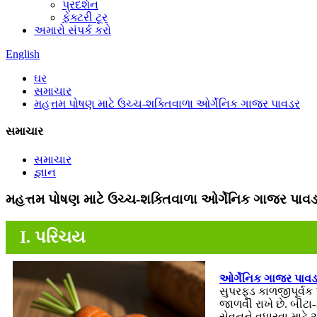
પ્રદર્શન
ફેક્ટરી ટૂર
અમારો સંપર્ક કરો
English
ઘર
સમાચાર
મહત્તમ પોષણ માટે ઉચ્ચ-શક્તિવાળા ઓર્ગેનિક ગાજર પાવડર
સમાચાર
સમાચાર
જ્ઞાન
મહત્તમ પોષણ માટે ઉચ્ચ-શક્તિવાળા ઓર્ગેનિક ગાજર પાવ
I. પરિચય
ઓર્ગેનિક ગાજર પાવ
સુપરફૂડ કાળજીપૂર્વક
જાળવી રાખે છે. બીટ
સેવનને વધારવા માટે 