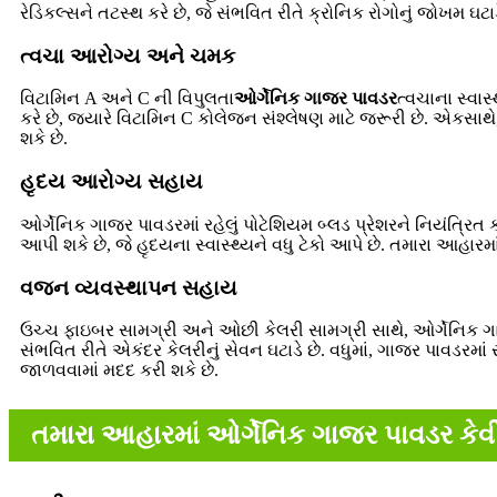
રેડિકલ્સને તટસ્થ કરે છે, જે સંભવિત રીતે ક્રોનિક રોગોનું જોખમ ઘટ
ત્વચા આરોગ્ય અને ચમક
વિટામિન A અને C ની વિપુલતા
ઓર્ગેનિક ગાજર પાવડર
ત્વચાના સ્વાસ
કરે છે, જ્યારે વિટામિન C કોલેજન સંશ્લેષણ માટે જરૂરી છે. એકસાથ
શકે છે.
હૃદય આરોગ્ય સહાય
ઓર્ગેનિક ગાજર પાવડરમાં રહેલું પોટેશિયમ બ્લડ પ્રેશરને નિયંત્રિત 
આપી શકે છે, જે હૃદયના સ્વાસ્થ્યને વધુ ટેકો આપે છે. તમારા આહ
વજન વ્યવસ્થાપન સહાય
ઉચ્ચ ફાઇબર સામગ્રી અને ઓછી કેલરી સામગ્રી સાથે, ઓર્ગેનિક ગા
સંભવિત રીતે એકંદર કેલરીનું સેવન ઘટાડે છે. વધુમાં, ગાજર પાવડરમા
જાળવવામાં મદદ કરી શકે છે.
તમારા આહારમાં ઓર્ગેનિક ગાજર પાવડર કેવી