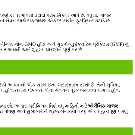
વરણીય પ્રભાવમાં ઘટાડો પ્રાથમિકતા આપે છે. વધુમાં, ગાજર
 સેવન સાથે સંકળાયેલ એકંદર કાર્બન ફૂટપ્રિન્ટ ઘટાડે છે.
ગેનિક, નોન-GMO હોય અને ગુડ મેન્યુફેક્ચરિંગ પ્રેક્ટિસ (GMP) નું
લામતી અને શુદ્ધતા ધોરણોને પૂર્ણ કરે છે.
 ટેકો આપવાનો એક સરળ છતાં અસરકારક રસ્તો છે. તેની સુવિધા,
તા હોવ, તમારા પોષક તત્વોના સેવનને પૂરક બનાવવા માંગતા હોવ,
યા છો. અમારા પ્રીમિયમ વિશે વધુ માહિતી માટે
ઓર્ગેનિક ગાજર
રા પોષણ અને સુખાકારીને શ્રેષ્ઠ બનાવવા તરફ એક મહત્વપૂર્ણ પગલું