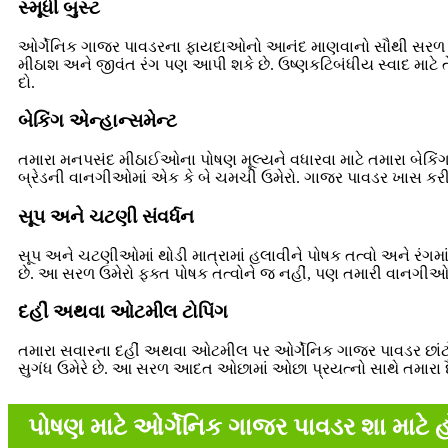
સ્મૂધી બુસ્ટ
ઓર્ગેનિક ગાજર પાવડરના ફાયદાઓનો આનંદ માણવાનો સૌથી સરળ રસ્તો એ
મીઠાશ અને જીવંત રંગ પણ આપી શકે છે. ઉષ્ણકટિબંધીય સ્વાદ માટે ત
દો.
બેકિંગ એન્હાન્સમેન્ટ
તમારા મનપસંદ મીઠાઈઓના પોષણ મૂલ્યને વધારવા માટે તમારા બેકિં
બ્રેડની વાનગીઓમાં એક કે બે ચમચી ઉમેરો. ગાજર પાવડર ખાસ કરી
સૂપ અને ચટણી સંવર્ધન
સૂપ અને ચટણીઓમાં થોડી માત્રામાં હલાવીને પોષક તત્વો અને રંગમાં
છે. આ સરળ ઉમેરો ફક્ત પોષક તત્વોને જ નહીં, પણ તમારી વાનગીઓના
દહીં અથવા ઓટમીલ ટોપિંગ
તમારા સવારના દહીં અથવા ઓટમીલ પર ઓર્ગેનિક ગાજર પાવડર છાંટો 
સુગંધ ઉમેરે છે. આ સરળ આદત ઓછામાં ઓછા પ્રયત્નો સાથે તમારા દૈ
પોષણ માટે ઓર્ગેનિક ગાજર પાવડર શા માટે