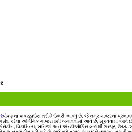
ડર
ડર
પોષણના પાવરહાઉસ તરીકે ઉભરી આવ્યું છે, જે નમ્ર ગાજરના પ્રભાવશાળી
 પસંદ કરેલા ઓર્ગેનિક ગાજરમાંથી બનાવવામાં આવે છે, સૂકવવામાં આવે
ા-કેરોટીન, વિટામિન્સ, ખનિજો અને એન્ટીઑકિસડન્ટોથી ભરપૂર, ઉચ્ચ-શ
એક અનુકૂળ રીત પૂરી પાડે છે. ભલે તમે તમારા આહારને વધારવા, તમારી ત્