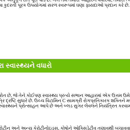
 કુદરતી પૂરક ઉપયોગમાં સરળ સ્વરૂપમાં ઘણા ફાયદાઓ પ્રદાન કરે છે.
સ્વાસ્થ્યને વધારો
ત છે, જે તેને કોઈપણ સ્વાસ્થ્ય પ્રત્યે સભાન આહારમાં એક ઉત્તમ ઉમેરો
રિ દ્રષ્ટિ સુધારે છે. ઉચ્ચ વિટામિન C સામગ્રી રોગપ્રતિકારક શક્તિને 
્વાસ્થ્યને પ્રોત્સાહન આપે છે અને બ્લડ સુગર લેવલને નિયંત્રિત કરવામા
રોટીન અને અન્ય કેરોટીનોઇડ્સ, કોષોને ઓક્સિડેટીવ તણાવથી બચાવવામા