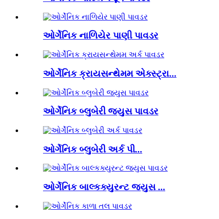
ઓર્ગેનિક નાળિયેર પાણી પાવડર
ઓર્ગેનિક ક્રાયસન્થેમમ એક્સ્ટ્રા...
ઓર્ગેનિક બ્લુબેરી જ્યુસ પાવડર
ઓર્ગેનિક બ્લુબેરી અર્ક પી...
ઓર્ગેનિક બાલ્કક્યુરન્ટ જ્યુસ ...