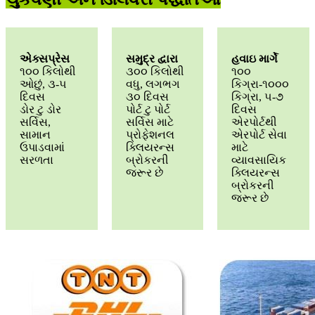
એક્સપ્રેસ
સમુદ્ર દ્વારા
હવાઇ માર્ગે
૧૦૦ કિલોથી
૩૦૦ કિલોથી
૧૦૦
ઓછું, ૩-૫
વધુ, લગભગ
કિગ્રા-૧૦૦૦
દિવસ
૩૦ દિવસ
કિગ્રા, ૫-૭
ડોર ટુ ડોર
પોર્ટ ટુ પોર્ટ
દિવસ
સર્વિસ,
સર્વિસ માટે
એરપોર્ટથી
સામાન
પ્રોફેશનલ
એરપોર્ટ સેવા
ઉપાડવામાં
ક્લિયરન્સ
માટે
સરળતા
બ્રોકરની
વ્યાવસાયિક
જરૂર છે
ક્લિયરન્સ
બ્રોકરની
જરૂર છે