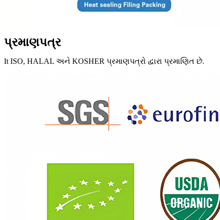
પ્રમાણપત્ર
It
ISO, HALAL અને KOSHER પ્રમાણપત્રો દ્વારા પ્રમાણિત છે.