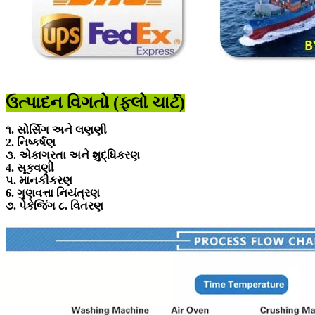
ઉત્પાદન વિગતો (ફ્લો ચાર્ટ)
૧. સોર્સિંગ અને લણણી
2. નિષ્કર્ષણ
૩. એકાગ્રતા અને શુદ્ધિકરણ
4. સૂકવણી
૫. માનકીકરણ
6. ગુણવત્તા નિયંત્રણ
૭. પેકેજિંગ ૮. વિતરણ