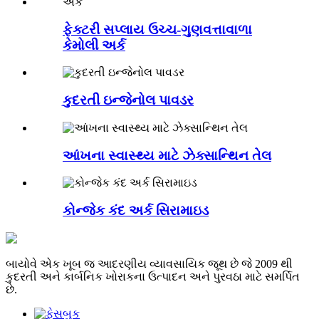
ફેક્ટરી સપ્લાય ઉચ્ચ-ગુણવત્તાવાળા
કેમોલી અર્ક
કુદરતી ઇન્જેનોલ પાવડર
આંખના સ્વાસ્થ્ય માટે ઝેક્સાન્થિન તેલ
કોન્જેક કંદ અર્ક સિરામાઇડ
બાયોવે એક ખૂબ જ આદરણીય વ્યાવસાયિક જૂથ છે જે 2009 થી
કુદરતી અને કાર્બનિક ખોરાકના ઉત્પાદન અને પુરવઠા માટે સમર્પિત
છે.