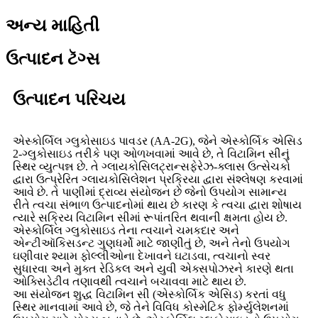
અન્ય માહિતી
ઉત્પાદન ટૅગ્સ
ઉત્પાદન પરિચય
એસ્કોર્બિલ ગ્લુકોસાઇડ પાવડર (AA-2G), જેને એસ્કોર્બિક એસિડ
2-ગ્લુકોસાઇડ તરીકે પણ ઓળખવામાં આવે છે, તે વિટામિન સીનું
સ્થિર વ્યુત્પન્ન છે. તે ગ્લાયકોસિલટ્રાન્સફેરેઝ-ક્લાસ ઉત્સેચકો
દ્વારા ઉત્પ્રેરિત ગ્લાયકોસિલેશન પ્રક્રિયા દ્વારા સંશ્લેષણ કરવામાં
આવે છે. તે પાણીમાં દ્રાવ્ય સંયોજન છે જેનો ઉપયોગ સામાન્ય
રીતે ત્વચા સંભાળ ઉત્પાદનોમાં થાય છે કારણ કે ત્વચા દ્વારા શોષાય
ત્યારે સક્રિય વિટામિન સીમાં રૂપાંતરિત થવાની ક્ષમતા હોય છે.
એસ્કોર્બિલ ગ્લુકોસાઇડ તેના ત્વચાને ચમકદાર અને
એન્ટીઑકિસડન્ટ ગુણધર્મો માટે જાણીતું છે, અને તેનો ઉપયોગ
ઘણીવાર શ્યામ ફોલ્લીઓના દેખાવને ઘટાડવા, ત્વચાનો સ્વર
સુધારવા અને મુક્ત રેડિકલ અને યુવી એક્સપોઝરને કારણે થતા
ઓક્સિડેટીવ તણાવથી ત્વચાને બચાવવા માટે થાય છે.
આ સંયોજન શુદ્ધ વિટામિન સી (એસ્કોર્બિક એસિડ) કરતાં વધુ
સ્થિર માનવામાં આવે છે, જે તેને વિવિધ કોસ્મેટિક ફોર્મ્યુલેશનમાં