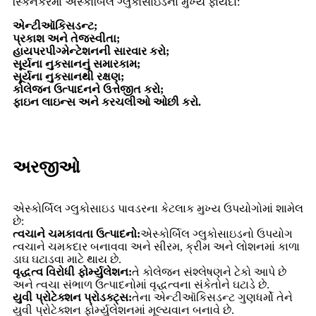
સ્કિનકેરમાં એસ્કોર્બિલ ગ્લુકોસાઇડના મુખ્ય ફાયદા:
એન્ટીઑકિસડન્ટ;
પ્રકાશ અને તેજસ્વીતા;
હાયપરપીગ્મેન્ટેશનની સારવાર કરો;
સૂર્યના નુકસાનનું સમારકામ;
સૂર્યના નુકસાનથી રક્ષણ;
કોલેજન ઉત્પાદનને ઉત્તેજીત કરો;
ફાઇન લાઇન્સ અને કરચલીઓ ઓછી કરો.
અરજીઓ
એસ્કોર્બિલ ગ્લુકોસાઇડ પાવડરના કેટલાક મુખ્ય ઉપયોગોમાં શામેલ
છે:
ત્વચાને ચમકાવતા ઉત્પાદનો:
એસ્કોર્બિલ ગ્લુકોસાઇડનો ઉપયોગ
ત્વચાને ચમકદાર બનાવવા અને સીરમ, ક્રીમ અને લોશનમાં કાળા
ડાઘ ઘટાડવા માટે થાય છે.
વૃદ્ધત્વ વિરોધી ફોર્મ્યુલેશન:
તે કોલેજન સંશ્લેષણને ટેકો આપે છે
અને ત્વચા સંભાળ ઉત્પાદનોમાં વૃદ્ધત્વના સંકેતોને ઘટાડે છે.
યુવી પ્રોટેક્શન પ્રોડક્ટ્સ:
તેના એન્ટીઑકિસડન્ટ ગુણધર્મો તેને
યુવી પ્રોટેક્શન ફોર્મ્યુલેશનમાં મૂલ્યવાન બનાવે છે.