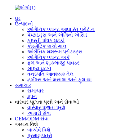
ઘર
ઉત્પાદનો
ઓર્ગેનિક પ્લાન્ટ આધારિત પ્રોટીન
પેપ્ટાઇડ્સ અને એમિનો એસિડ
કુદરતી પોષક ઘટકો
કોસ્મેટિક કાચો માલ
ઓર્ગેનિક મશરૂમ પ્રોડક્ટ્સ
ઓર્ગેનિક પ્લાન્ટ અર્ક
ફળ અને શાકભાજી પાવડર
ખાદ્ય ઘટકો
વનસ્પતિ આવશ્યક તેલ
હર્બલ્સ અને મસાલા અને ફૂલ ચા
સમાચાર
સમાચાર
જ્ઞાન
વારંવાર પૂછાતા પ્રશ્નો અને સેવાઓ
વારંવાર પૂછાતા પ્રશ્નો
અમારી સેવા
OEM/ODM સેવા
અમારા વિશે
બાયોવે વિશે
પ્રમાણપત્રો