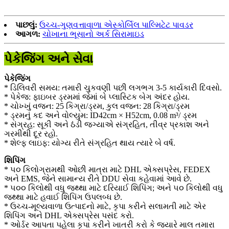
પાછલું:
ઉચ્ચ-ગુણવત્તાવાળા એસ્કોર્બિલ પાલ્મિટેટ પાવડર
આગળ:
ચોખાના ભૂસાનો અર્ક સિરામાઇડ
પેકેજિંગ અને સેવા
પેકેજિંગ
* ડિલિવરી સમય: તમારી ચુકવણી પછી લગભગ 3-5 કાર્યકારી દિવસો.
* પેકેજ: ફાઇબર ડ્રમમાં જેમાં બે પ્લાસ્ટિક બેગ અંદર હોય.
* ચોખ્ખું વજન: 25 કિગ્રા/ડ્રમ, કુલ વજન: 28 કિગ્રા/ડ્રમ
* ડ્રમનું કદ અને વોલ્યુમ: ID42cm × H52cm, 0.08 m³/ ડ્રમ
* સંગ્રહ: સૂકી અને ઠંડી જગ્યાએ સંગ્રહિત, તીવ્ર પ્રકાશ અને
ગરમીથી દૂર રહો.
* શેલ્ફ લાઇફ: યોગ્ય રીતે સંગ્રહિત થાય ત્યારે બે વર્ષ.
શિપિંગ
* ૫૦ કિલોગ્રામથી ઓછી માત્રા માટે DHL એક્સપ્રેસ, FEDEX
અને EMS, જેને સામાન્ય રીતે DDU સેવા કહેવામાં આવે છે.
* ૫૦૦ કિલોથી વધુ જથ્થા માટે દરિયાઈ શિપિંગ; અને ૫૦ કિલોથી વધુ
જથ્થા માટે હવાઈ શિપિંગ ઉપલબ્ધ છે.
* ઉચ્ચ-મૂલ્યવાળા ઉત્પાદનો માટે, કૃપા કરીને સલામતી માટે એર
શિપિંગ અને DHL એક્સપ્રેસ પસંદ કરો.
* ઓર્ડર આપતા પહેલા કૃપા કરીને ખાતરી કરો કે જ્યારે માલ તમારા