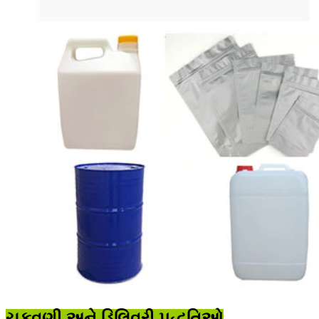
ચુકવણી અને ડિલિવરી પદ્ધતિઓ