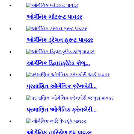
ઓર્ગેનિક બીટરૂટ પાવડર
ઓર્ગેનિક ડ્રેગન ફ્રૂટ પાવડર
ઓર્ગેનિક ડિહાઇડ્રેટેડ કોળુ...
પ્રમાણિત ઓર્ગેનિક ક્રેનબેરી...
પ્રમાણિત ઓર્ગેનિક ક્રેનબેરી...
ઓર્ગેનિક નારિયેળ દૂધ પાવડર