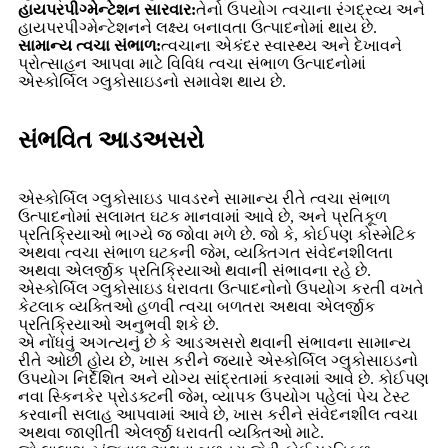
હાયપરપીગ્મેન્ટેશન સારવાર:
તેનો ઉપયોગ ત્વચાના રંગદ્રવ્ય અને
હાયપરપીગ્મેન્ટેશનને લક્ષ્ય બનાવતા ઉત્પાદનોમાં થાય છે.
સામાન્ય ત્વચા સંભાળ:
ત્વચાના એકંદર સ્વાસ્થ્ય અને દેખાવને
પ્રોત્સાહન આપવા માટે વિવિધ ત્વચા સંભાળ ઉત્પાદનોમાં
એસ્કોર્બિલ ગ્લુકોસાઇડનો સમાવેશ થાય છે.
સંભવિત આડઅસરો
એસ્કોર્બિલ ગ્લુકોસાઇડ પાવડરને સામાન્ય રીતે ત્વચા સંભાળ
ઉત્પાદનોમાં સલામત ઘટક માનવામાં આવે છે, અને પ્રતિકૂળ
પ્રતિક્રિયાઓ ભાગ્યે જ જોવા મળે છે. જો કે, કોઈપણ કોસ્મેટિક
અથવા ત્વચા સંભાળ ઘટકની જેમ, વ્યક્તિગત સંવેદનશીલતા
અથવા એલર્જીક પ્રતિક્રિયાઓ થવાની સંભાવના રહે છે.
એસ્કોર્બિલ ગ્લુકોસાઇડ ધરાવતા ઉત્પાદનોનો ઉપયોગ કરતી વખતે
કેટલાક વ્યક્તિઓ હળવી ત્વચા બળતરા અથવા એલર્જીક
પ્રતિક્રિયાઓ અનુભવી શકે છે.
એ નોંધવું અગત્યનું છે કે આડઅસરો થવાની સંભાવના સામાન્ય
રીતે ઓછી હોય છે, ખાસ કરીને જ્યારે એસ્કોર્બિલ ગ્લુકોસાઇડનો
ઉપયોગ નિર્દેશિત અને યોગ્ય સાંદ્રતામાં કરવામાં આવે છે. કોઈપણ
નવા સ્કિનકેર પ્રોડક્ટની જેમ, વ્યાપક ઉપયોગ પહેલાં પેચ ટેસ્ટ
કરવાની સલાહ આપવામાં આવે છે, ખાસ કરીને સંવેદનશીલ ત્વચા
અથવા જાણીતી એલર્જી ધરાવતી વ્યક્તિઓ માટે.