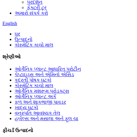
પ્રદર્શન
ફેક્ટરી ટૂર
અમારો સંપર્ક કરો
English
ઘર
ઉત્પાદનો
કોસ્મેટિક કાચો માલ
શ્રેણીઓ
ઓર્ગેનિક પ્લાન્ટ આધારિત પ્રોટીન
પેપ્ટાઇડ્સ અને એમિનો એસિડ
કુદરતી પોષક ઘટકો
કોસ્મેટિક કાચો માલ
ઓર્ગેનિક મશરૂમ પ્રોડક્ટ્સ
ઓર્ગેનિક પ્લાન્ટ અર્ક
ફળ અને શાકભાજી પાવડર
ખાદ્ય ઘટકો
વનસ્પતિ આવશ્યક તેલ
હર્બલ્સ અને મસાલા અને ફૂલ ચા
ફીચર્ડ ઉત્પાદનો