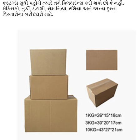
કસ્ટમ્સ સુધી પહોંચે ત્યારે તમે ક્લિયરન્સ કરી શકો છો કે નહીં.
મેક્સિકો, તુર્કી, ઇટાલી, રોમાનિયા, રશિયા અને અન્ય દૂરના
વિસ્તારોના ખરીદદારો માટે.