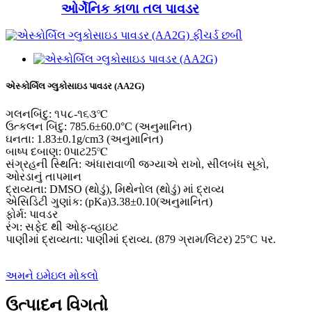
ઓર્ગેનિક કાળા તલ પાવડર
એસ્કોર્બિલ ગ્લુકોસાઇડ પાવડર (AA2G)
ગલનબિંદુ: ૧૫૮-૧૬૩℃
ઉત્કલન બિંદુ: 785.6±60.0°C (અનુમાનિત)
ઘનતા: 1.83±0.1g/cm3 (અનુમાનિત)
બાષ્પ દબાણ: 0પાટ25℃
સંગ્રહની સ્થિતિ: અંધારાવાળી જગ્યાએ રાખો, સીલબંધ સૂકો,
ઓરડાનું તાપમાન
દ્રાવ્યતા: DMSO (થોડું), મિથેનોલ (થોડું) માં દ્રાવ્ય
એસિડિટી ગુણાંક: (pKa)3.38±0.10(અનુમાનિત)
ફોર્મ: પાવડર
રંગ: સફેદ થી ઓફ-વ્હાઇટ
પાણીમાં દ્રાવ્યતા: પાણીમાં દ્રાવ્ય. (879 ગ્રામ/લિટર) 25°C પર.
અમને ઇમેઇલ મોકલો
ઉત્પાદન વિગતો