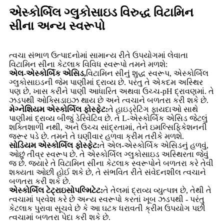
એસ્કોર્બિલ ગ્લુકોસાઇડ વિરુદ્ધ વિટામિન
સીના અન્ય સ્વરૂપો
ત્વચા સંભાળ ઉત્પાદનોમાં સામાન્ય રીતે ઉપયોગમાં લેવાતા
વિટામિન સીના કેટલાક વિવિધ સ્વરૂપો તમને મળશે:
એલ-એસ્કોર્બિક એસિડ,
વિટામિન સીનું શુદ્ધ સ્વરૂપ, એસ્કોર્બિલ
ગ્લુકોસાઇડની જેમ પાણીમાં દ્રાવ્ય છે. પરંતુ તે એકદમ અસ્થિર
પણ છે, ખાસ કરીને પાણી આધારિત અથવા ઉચ્ચ-pH દ્રાવણમાં. તે
ઝડપથી ઓક્સિડાઇઝ થાય છે અને ત્વચાને બળતરા કરી શકે છે.
મેગ્નેશિયમ એસ્કોર્બિલ ફોસ્ફેટ:
તે હાઇડ્રેટિંગ ફાયદાઓ સાથે
પાણીમાં દ્રાવ્ય બીજું ડેરિવેટિવ છે. તે L-એસ્કોર્બિક એસિડ જેટલું
શક્તિશાળી નથી, અને ઉચ્ચ સાંદ્રતામાં, તેને ઇમલ્સિફિકેશનની
જરૂર પડે છે. તમને તે ઘણીવાર હળવા ક્રીમ તરીકે મળશે.
સોડિયમ એસ્કોર્બિલ ફોસ્ફેટ:
તે
એલ-એસ્કોર્બિક એસિડનું હળવું,
ઓછું તીવ્ર સ્વરૂપ છે. તે એસ્કોર્બિલ ગ્લુકોસાઇડ અસ્થિરતા જેવું
જ છે. જ્યારે તે વિટામિન સીના કેટલાક સ્વરૂપોને બળતરા કરે તેવી
શક્યતા ઓછી હોઈ શકે છે, તે સંભવિત રીતે સંવેદનશીલ ત્વચાને
બળતરા કરી શકે છે.
એસ્કોર્બિલ ટેટ્રાઇસોપલ્મિટેટ:
તે તેલમાં દ્રાવ્ય વ્યુત્પન્ન છે, તેથી તે
ત્વચામાં પ્રવેશ કરે છે અન્ય સ્વરૂપો કરતાં ખૂબ ઝડપથી - પરંતુ
કેટલાક પુરાવા સૂચવે છે કે આ ઘટક ધરાવતી ક્રીમ ઉપયોગ પછી
ત્વચામાં બળતરા પેદા કરી શકે છે.