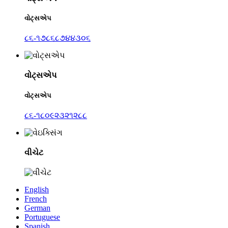
વોટ્સએપ
૮૬-૧૭૮૬૮૭૪૪૩૦૬
વોટ્સએપ
વોટ્સએપ
૮૬-૧૮૦૯૨૩૨૧૨૮૮
વીચેટ
English
French
German
Portuguese
Spanish