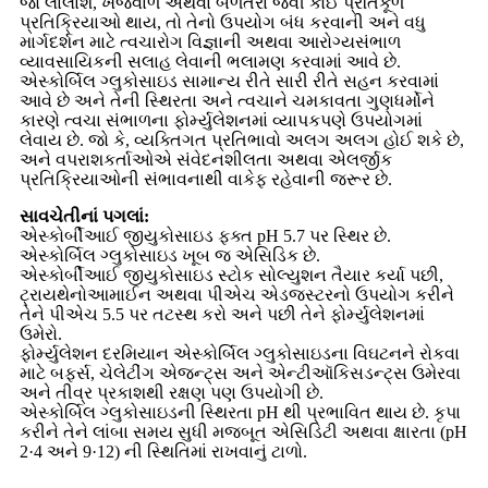
જો લાલાશ, ખંજવાળ અથવા બળતરા જેવી કોઈ પ્રતિકૂળ
પ્રતિક્રિયાઓ થાય, તો તેનો ઉપયોગ બંધ કરવાની અને વધુ
માર્ગદર્શન માટે ત્વચારોગ વિજ્ઞાની અથવા આરોગ્યસંભાળ
વ્યાવસાયિકની સલાહ લેવાની ભલામણ કરવામાં આવે છે.
એસ્કોર્બિલ ગ્લુકોસાઇડ સામાન્ય રીતે સારી રીતે સહન કરવામાં
આવે છે અને તેની સ્થિરતા અને ત્વચાને ચમકાવતા ગુણધર્મોને
કારણે ત્વચા સંભાળના ફોર્મ્યુલેશનમાં વ્યાપકપણે ઉપયોગમાં
લેવાય છે. જો કે, વ્યક્તિગત પ્રતિભાવો અલગ અલગ હોઈ શકે છે,
અને વપરાશકર્તાઓએ સંવેદનશીલતા અથવા એલર્જીક
પ્રતિક્રિયાઓની સંભાવનાથી વાકેફ રહેવાની જરૂર છે.
સાવચેતીનાં પગલાં:
એસ્કોર્બીઆઈ જીયુકોસાઇડ ફક્ત pH 5.7 પર સ્થિર છે.
એસ્કોર્બિલ ગ્લુકોસાઇડ ખૂબ જ એસિડિક છે.
એસ્કોર્બીઆઈ જીયુકોસાઇડ સ્ટોક સોલ્યુશન તૈયાર કર્યા પછી,
ટ્રાયથેનોઆમાઈન અથવા પીએચ એડજસ્ટરનો ઉપયોગ કરીને
તેને પીએચ 5.5 પર તટસ્થ કરો અને પછી તેને ફોર્મ્યુલેશનમાં
ઉમેરો.
ફોર્મ્યુલેશન દરમિયાન એસ્કોર્બિલ ગ્લુકોસાઇડના વિઘટનને રોકવા
માટે બફર્સ, ચેલેટીંગ એજન્ટ્સ અને એન્ટીઑકિસડન્ટ્સ ઉમેરવા
અને તીવ્ર પ્રકાશથી રક્ષણ પણ ઉપયોગી છે.
એસ્કોર્બિલ ગ્લુકોસાઇડની સ્થિરતા pH થી પ્રભાવિત થાય છે. કૃપા
કરીને તેને લાંબા સમય સુધી મજબૂત એસિડિટી અથવા ક્ષારતા (pH
2·4 અને 9·12) ની સ્થિતિમાં રાખવાનું ટાળો.