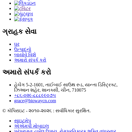
ગ્રાહક સેવા
ઘર
ઉત્પાદનો
બાયોવે વિશે
અમારો સંપર્ક કરો
અમારો સંપર્ક કરો
હેચેંગ 5-2-1601, તાઈબાઈ સાઉથ રુડ, યાન્તા ડિસ્ટ્રિક્ટ,
ઝિઆન શહેર, શાનક્સી, ચીન, 710075
+૮૬-૦૨૯-૮૮૮૯૯૦૭૫
grace@biowaycn.com
© કૉપિરાઇટ - ૨૦૧૦-૨૦૨૬ : સર્વાધિકાર સુરક્ષિત.
સાઇટમેપ
એએમપી મોબાઇલ
પરંપરાગત હર્બલ ઉપાય
,
રોગપ્રતિકારક શક્તિ વધારનાર
,