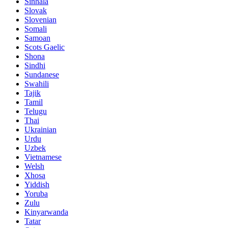
Sinhala
Slovak
Slovenian
Somali
Samoan
Scots Gaelic
Shona
Sindhi
Sundanese
Swahili
Tajik
Tamil
Telugu
Thai
Ukrainian
Urdu
Uzbek
Vietnamese
Welsh
Xhosa
Yiddish
Yoruba
Zulu
Kinyarwanda
Tatar