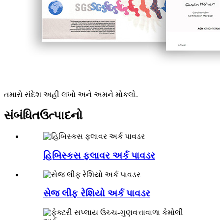
તમારો સંદેશ અહીં લખો અને અમને મોકલો.
સંબંધિત
ઉત્પાદનો
હિબિસ્કસ ફ્લાવર અર્ક પાવડર
સેજ લીફ રેશિયો અર્ક પાવડર