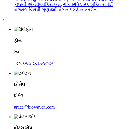
કુદરતી એન્ટીઑકિસડન્ટ
,
રોગપ્રતિકારક શક્તિ સપોર્ટ
,
બળતરા વિરોધી ગુણધર્મો
,
વેગન પ્રોટીન સ્ત્રોત
,
x
ફોન
ટેલ
+૮૬-૦૨૯-૮૮૮૯૯૦૭૫
ઈ-મેલ
ઈ-મેલ
grace@biowaycn.com
વોટ્સએપ