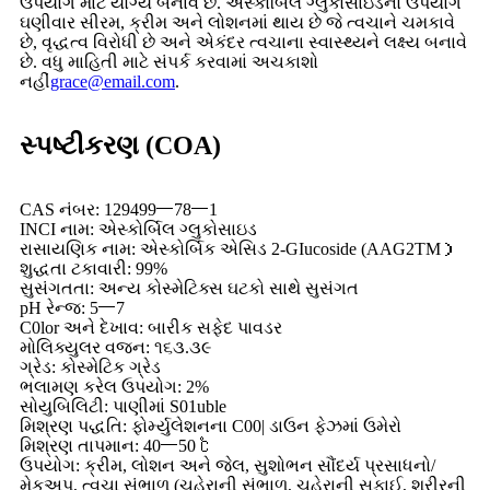
ઉપયોગ માટે યોગ્ય બનાવે છે. એસ્કોર્બિલ ગ્લુકોસાઇડનો ઉપયોગ
ઘણીવાર સીરમ, ક્રીમ અને લોશનમાં થાય છે જે ત્વચાને ચમકાવે
છે, વૃદ્ધત્વ વિરોધી છે અને એકંદર ત્વચાના સ્વાસ્થ્યને લક્ષ્ય બનાવે
છે. વધુ માહિતી માટે સંપર્ક કરવામાં અચકાશો
નહીં
grace@email.com
.
સ્પષ્ટીકરણ (COA)
CAS નંબર: 129499一78一1
INCI નામ: એસ્કોર્બિલ ગ્લુકોસાઇડ
રાસાયણિક નામ: એસ્કોર્બિક એસિડ 2-GIucoside (AAG2TM）
શુદ્ધતા ટકાવારી: 99%
સુસંગતતા: અન્ય કોસ્મેટિક્સ ઘટકો સાથે સુસંગત
pH રેન્જ: 5一7
C0lor અને દેખાવ: બારીક સફેદ પાવડર
મોલિક્યુલર વજન: ૧૬૩.૩૯
ગ્રેડ: કોસ્મેટિક ગ્રેડ
ભલામણ કરેલ ઉપયોગ: 2%
સોયુબિલિટી: પાણીમાં S01uble
મિશ્રણ પદ્ધતિ: ફોર્મ્યુલેશનના C00| ડાઉન ફેઝમાં ઉમેરો
મિશ્રણ તાપમાન: 40一50 ℃
ઉપયોગ: ક્રીમ, લોશન અને જેલ, સુશોભન સૌંદર્ય પ્રસાધનો/
મેકઅપ, ત્વચા સંભાળ (ચહેરાની સંભાળ, ચહેરાની સફાઈ, શરીરની