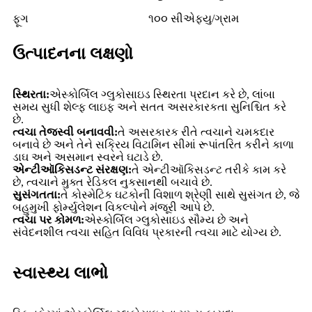
ફૂગ
૧૦૦ સીએફયુ/ગ્રામ
ઉત્પાદનના લક્ષણો
સ્થિરતા:
એસ્કોર્બિલ ગ્લુકોસાઇડ સ્થિરતા પ્રદાન કરે છે, લાંબા
સમય સુધી શેલ્ફ લાઇફ અને સતત અસરકારકતા સુનિશ્ચિત કરે
છે.
ત્વચા તેજસ્વી બનાવવી:
તે અસરકારક રીતે ત્વચાને ચમકદાર
બનાવે છે અને તેને સક્રિય વિટામિન સીમાં રૂપાંતરિત કરીને કાળા
ડાઘ અને અસમાન સ્વરને ઘટાડે છે.
એન્ટીઑકિસડન્ટ સંરક્ષણ:
તે એન્ટીઑકિસડન્ટ તરીકે કામ કરે
છે, ત્વચાને મુક્ત રેડિકલ નુકસાનથી બચાવે છે.
સુસંગતતા:
તે કોસ્મેટિક ઘટકોની વિશાળ શ્રેણી સાથે સુસંગત છે, જે
બહુમુખી ફોર્મ્યુલેશન વિકલ્પોને મંજૂરી આપે છે.
ત્વચા પર કોમળ:
એસ્કોર્બિલ ગ્લુકોસાઇડ સૌમ્ય છે અને
સંવેદનશીલ ત્વચા સહિત વિવિધ પ્રકારની ત્વચા માટે યોગ્ય છે.
સ્વાસ્થ્ય લાભો