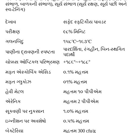
સંભાળ, બાળકની સંભાળ), સૂર્ય સંભાળ (સૂર્ય રક્ષણ, સૂર્ય પછી અને
સ્વ-ટેનિંગ)
દેખાવ
સફેદ સ્ફટિકીય પાવડર
પરીક્ષણ
૯૮% મિનિટ
ગલનબિંદુ
૧૫૮℃~૧૬૩℃
પારદર્શિતા, રંગહીન, બિન-સ્થગિત
પાણીના દ્રાવણની સ્પષ્ટતા
પદાર્થો
ચોક્કસ ઓપ્ટિકલ પરિભ્રમણ
+૧૮૬°~+૧૮૮°
મફત એસ્કોર્બિક એસિડ
૦.૧% મહત્તમ
મફત ગ્લુકોઝ
૦૧% મહત્તમ
હેવી મેટલ
મહત્તમ ૧૦ પીપીએમ
એરેનિક
મહત્તમ 2 પીપીએમ
સૂકવણી પર નુકસાન
૧.૦% મહત્તમ
ઇગ્નીશન પર અવશેષો
૦.૫% મહત્તમ
બેક્ટેરિયા
મહત્તમ 300 cfu/g